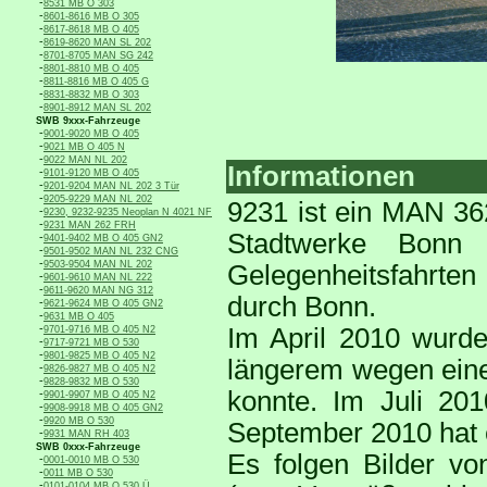
-
8531 MB O 303
-
8601-8616 MB O 305
-
8617-8618 MB O 405
-
8619-8620 MAN SL 202
-
8701-8705 MAN SG 242
-
8801-8810 MB O 405
-
8811-8816 MB O 405 G
-
8831-8832 MB O 303
-
8901-8912 MAN SL 202
SWB 9xxx-Fahrzeuge
-
9001-9020 MB O 405
-
9021 MB O 405 N
-
9022 MAN NL 202
Informationen
-
9101-9120 MB O 405
-
9201-9204 MAN NL 202 3 Tür
-
9205-9229 MAN NL 202
9231 ist ein MAN 36
-
9230, 9232-9235 Neoplan N 4021 NF
-
9231 MAN 262 FRH
Stadtwerke Bonn 
-
9401-9402 MB O 405 GN2
-
9501-9502 MAN NL 232 CNG
-
9503-9504 MAN NL 202
Gelegenheitsfahrten
-
9601-9610 MAN NL 222
-
9611-9620 MAN NG 312
durch Bonn.
-
9621-9624 MB O 405 GN2
-
9631 MB O 405
-
Im April 2010 wurde
9701-9716 MB O 405 N2
-
9717-9721 MB O 530
-
9801-9825 MB O 405 N2
längerem wegen eine
-
9826-9827 MB O 405 N2
-
9828-9832 MB O 530
konnte. Im Juli 20
-
9901-9907 MB O 405 N2
-
9908-9918 MB O 405 GN2
-
9920 MB O 530
September 2010 hat 
-
9931 MAN RH 403
SWB 0xxx-Fahrzeuge
Es folgen Bilder vo
-
0001-0010 MB O 530
-
0011 MB O 530
-
0101-0104 MB O 530 Ü