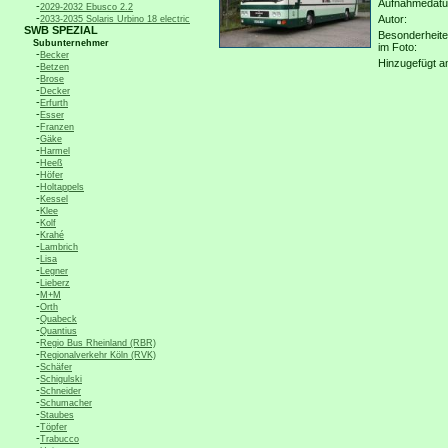
Aufnahmedat
-
2029-2032 Ebusco 2.2
-
Autor:
2033-2035 Solaris Urbino 18 electric
SWB SPEZIAL
Besonderheit
Subunternehmer
im Foto:
-
Becker
Hinzugefügt a
-
Betzen
-
Brose
-
Decker
-
Erfurth
-
Esser
-
Franzen
-
Gäke
-
Harmel
-
Heeß
-
Höfer
-
Holtappels
-
Kessel
-
Klee
-
Kolf
-
Krahé
-
Lambrich
-
Lisa
-
Legner
-
Lieberz
-
M+M
-
Orth
-
Quabeck
-
Quantius
-
Regio Bus Rheinland (RBR)
-
Regionalverkehr Köln (RVK)
-
Schäfer
-
Schigulski
-
Schneider
-
Schumacher
-
Staubes
-
Töpfer
-
Trabucco