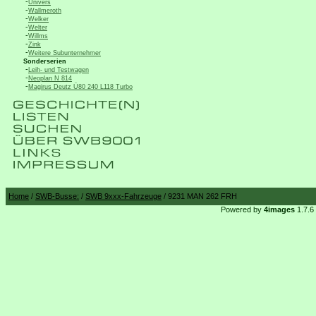
-
Univers
-
Wallmeroth
-
Welker
-
Welter
-
Willms
-
Zink
-
Weitere Subunternehmer
Sonderserien
-
Leih- und Testwagen
-
Neoplan N 814
-
Magirus Deutz Ü80 240 L118 Turbo
Home
/
SWB-Busse:
/
SWB 9xxx-Fahrzeuge
/ 9231 MAN 262 FRH
Powered by
4images
1.7.6