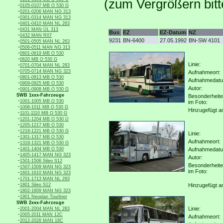
(zum Vergrößern bitt
-
0105-0107 MB O 530 G
-
0201-0206 MAN NG 313
-
0301-0314 MAN NG 313
-
0401-0410 MAN NL 263
-
0431 MAN ÜL 313
Bus
EZ
EZ-Datum
NZ
-
0432 MAN R07
9231
BN-6400
27.05.1992
BN-SW 4101
-
0501-0505 MAN NL 263
-
0506-0511 MAN NG 313
-
0601-0619 MB O 530
-
0620 MB O 530 G
Linie:
-
0701-0704 MAN NL 283
-
0705-0714 MAN NG 323
Aufnahmeort:
-
0801-0813 MB O 530
Aufnahmedat
-
0909-0925 MB O 530
Autor:
-
0901-0908 MB O 530 G
SWB 1xxx-Fahrzeuge
Besonderheit
-
1001-1005 MB O 530
im Foto:
-
1006-1011 MB O 530 G
Hinzugefügt a
-
1101-1110 MB O 530 G
-
1201-1204 MB O 530 Ü
-
1205-1217 MB O 530
-
1218-1221 MB O 530 G
Linie:
-
1301-1317 MB O 530
Aufnahmeort:
-
1318-1321 MB O 530 G
-
1401-1404 MB O 530
Aufnahmedat
-
1405-1417 MAN NG 323
Autor:
-
1501-1506 Sileo S12
Besonderheit
-
1507-1509 MAN NG 323
im Foto:
-
1601-1610 MAN NG 323
-
1701-1713 MAN NL 293
-
1801 Sileo S12
Hinzugefügt a
-
1802-1809 MAN NG 323
-
1901 Neoplan Tourliner
SWB 2xxx-Fahrzeuge
-
Linie:
2001-2004 MAN NL 283
-
2005-2011 MAN 12C
Aufnahmeort:
-
2012-2028 MAN 18C