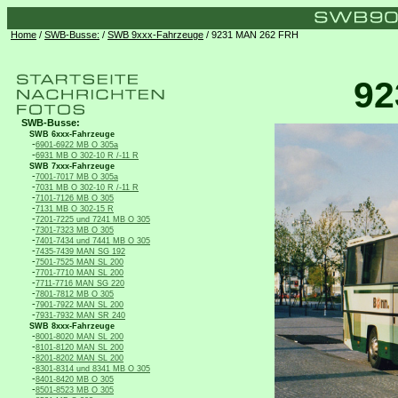
Home
/
SWB-Busse:
/
SWB 9xxx-Fahrzeuge
/ 9231 MAN 262 FRH
92
SWB-Busse:
SWB 6xxx-Fahrzeuge
-
6901-6922 MB O 305a
-
6931 MB O 302-10 R /-11 R
SWB 7xxx-Fahrzeuge
-
7001-7017 MB O 305a
-
7031 MB O 302-10 R /-11 R
-
7101-7126 MB O 305
-
7131 MB O 302-15 R
-
7201-7225 und 7241 MB O 305
-
7301-7323 MB O 305
-
7401-7434 und 7441 MB O 305
-
7435-7439 MAN SG 192
-
7501-7525 MAN SL 200
-
7701-7710 MAN SL 200
-
7711-7716 MAN SG 220
-
7801-7812 MB O 305
-
7901-7922 MAN SL 200
-
7931-7932 MAN SR 240
SWB 8xxx-Fahrzeuge
-
8001-8020 MAN SL 200
-
8101-8120 MAN SL 200
-
8201-8202 MAN SL 200
-
8301-8314 und 8341 MB O 305
-
8401-8420 MB O 305
-
8501-8523 MB O 305