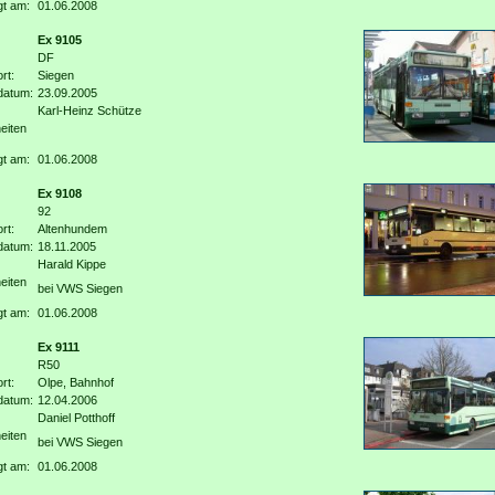
gt am:
01.06.2008
Ex 9105
DF
rt:
Siegen
datum:
23.09.2005
Karl-Heinz Schütze
eiten
gt am:
01.06.2008
Ex 9108
92
rt:
Altenhundem
datum:
18.11.2005
Harald Kippe
eiten
bei VWS Siegen
gt am:
01.06.2008
Ex 9111
R50
rt:
Olpe, Bahnhof
datum:
12.04.2006
Daniel Potthoff
eiten
bei VWS Siegen
gt am:
01.06.2008