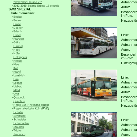
-
Aufnahme
2029-2032 Ebusco 2.2
-
2033-2035 Solaris Urbino 18 electric
Autor:
SWB SPEZIAL
Besonderh
Subunternehmer
im Foto:
-
Becker
-
Hinzugefü
Betzen
-
Brose
-
Decker
-
Erfurth
-
Linie:
Esser
-
Franzen
Aufnahmeo
-
Gäke
Aufnahme
-
Harmel
-
Autor:
Heeß
-
Höfer
Besonderh
-
Holtappels
im Foto:
-
Kessel
Hinzugefü
-
Klee
-
Kolf
-
Krahé
-
Lambrich
Linie:
-
Lisa
Aufnahmeo
-
Legner
-
Lieberz
Aufnahme
-
M+M
Autor:
-
Orth
Besonderh
-
Quabeck
im Foto:
-
Quantius
-
Regio Bus Rheinland (RBR)
Hinzugefü
-
Regionalverkehr Köln (RVK)
-
Schäfer
-
Schigulski
-
Schneider
Linie:
-
Schumacher
Aufnahmeo
-
Staubes
Aufnahme
-
Töpfer
-
Trabucco
Autor: