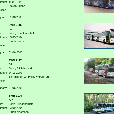
datum:
11.05.1998
Stefan Fuchs
eiten
gt am:
01.06.2008
SWB 9116
640
rt:
Bonn, Hauptbahnhof
datum:
03.05.2002
Ulrich Fischer
eiten
gt am:
01.06.2008
SWB 9117
DF
rt:
Bonn, Btf Friesdorf
datum:
24.11.2002
Sammlung Karl-Heinz Wipperfürth
eiten
gt am:
01.06.2008
SWB 9105
625
rt:
Bonn, Friedensplatz
datum:
03.09.2004
Ulrich Kissmann