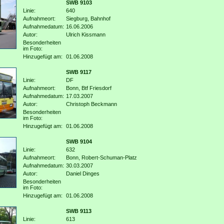
SWB 9103
Linie:
640
Aufnahmeort:
Siegburg, Bahnhof
Aufnahmedatum:
16.06.2006
Autor:
Ulrich Kissmann
Besonderheiten
im Foto:
Hinzugefügt am:
01.06.2008
SWB 9117
Linie:
DF
Aufnahmeort:
Bonn, Btf Friesdorf
Aufnahmedatum:
17.03.2007
Autor:
Christoph Beckmann
Besonderheiten
im Foto:
Hinzugefügt am:
01.06.2008
SWB 9104
Linie:
632
Aufnahmeort:
Bonn, Robert-Schuman-Platz
Aufnahmedatum:
30.03.2007
Autor:
Daniel Dinges
Besonderheiten
im Foto:
Hinzugefügt am:
01.06.2008
SWB 9113
Linie:
613