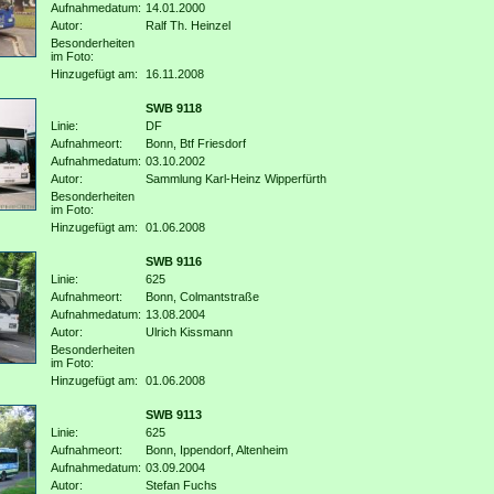
Aufnahmedatum:
14.01.2000
Autor:
Ralf Th. Heinzel
Besonderheiten
im Foto:
Hinzugefügt am:
16.11.2008
SWB 9118
Linie:
DF
Aufnahmeort:
Bonn, Btf Friesdorf
Aufnahmedatum:
03.10.2002
Autor:
Sammlung Karl-Heinz Wipperfürth
Besonderheiten
im Foto:
Hinzugefügt am:
01.06.2008
SWB 9116
Linie:
625
Aufnahmeort:
Bonn, Colmantstraße
Aufnahmedatum:
13.08.2004
Autor:
Ulrich Kissmann
Besonderheiten
im Foto:
Hinzugefügt am:
01.06.2008
SWB 9113
Linie:
625
Aufnahmeort:
Bonn, Ippendorf, Altenheim
Aufnahmedatum:
03.09.2004
Autor:
Stefan Fuchs