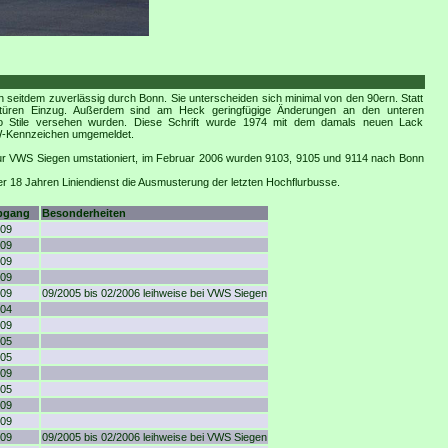
seitdem zuverlässig durch Bonn. Sie unterscheiden sich minimal von den 90ern. Statt
glastüren Einzug. Außerdem sind am Heck geringfügige Änderungen an den unteren
uro Stile versehen wurden. Diese Schrift wurde 1974 mit dem damals neuen Lack
SW-Kennzeichen umgemeldet.
ur VWS Siegen umstationiert, im Februar 2006 wurden 9103, 9105 und 9114 nach Bonn
r 18 Jahren Liniendienst die Ausmusterung der letzten Hochflurbusse.
bgang
Besonderheiten
09
09
09
09
09
09/2005 bis 02/2006 leihweise bei VWS Siegen
04
09
05
05
09
05
09
09
09
09/2005 bis 02/2006 leihweise bei VWS Siegen