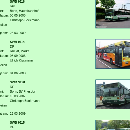
SWB 9118
640
rt:
Bonn, Hauptbahnhof
datum:
06.05.2006
Christoph Beckmann
eiten
gt am:
25.03.2009
SWB 9114
DF
rt:
Rheidt, Markt
datum:
08.09.2006
Ulrich Kissmann
eiten
gt am:
01.06.2008
SWB 9120
DF
rt:
Bonn, Btf Friesdorf
datum:
18.03.2007
Christoph Beckmann
eiten
gt am:
25.03.2009
SWB 9115
DF