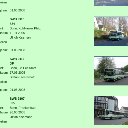
eiten
gt am:
01.06.2008
SWB 9110
634
rt:
Bonn, Kohlkauler Platz
datum:
11.01.2005
Ulrich Kissmann
eiten
gt am:
01.06.2008
SWB 9111
DF
rt:
Bonn, Btf Friesdorf
datum:
17.03.2005
Stefan Diesterhöft
eiten
gt am:
01.06.2008
SWB 9107
625
rt:
Bonn, Frankenbad
datum:
26.08.2005
Ulrich Kissmann
eiten