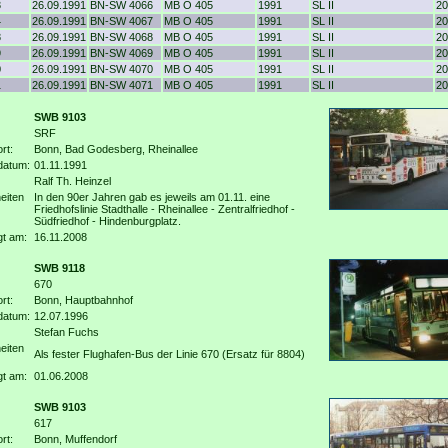
3
26.09.1991
BN-SW 4066
MB O 405
1991
SL II
20
4
26.09.1991
BN-SW 4067
MB O 405
1991
SL II
20
8
26.09.1991
BN-SW 4068
MB O 405
1991
SL II
20
9
26.09.1991
BN-SW 4069
MB O 405
1991
SL II
20
0
26.09.1991
BN-SW 4070
MB O 405
1991
SL II
20
1
26.09.1991
BN-SW 4071
MB O 405
1991
SL II
20
SWB 9103
SRF
rt:
Bonn, Bad Godesberg, Rheinallee
datum:
01.11.1991
Ralf Th. Heinzel
eiten
In den 90er Jahren gab es jeweils am 01.11. eine
Friedhofslinie Stadthalle - Rheinallee - Zentralfriedhof -
Südfriedhof - Hindenburgplatz.
gt am:
16.11.2008
SWB 9118
670
rt:
Bonn, Hauptbahnhof
datum:
12.07.1996
Stefan Fuchs
eiten
Als fester Flughafen-Bus der Linie 670 (Ersatz für 8804)
gt am:
01.06.2008
SWB 9103
617
rt:
Bonn, Muffendorf