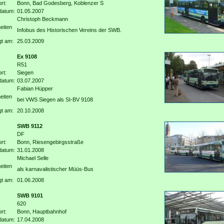
rt:
Bonn, Bad Godesberg, Koblenzer S
datum:
01.05.2007
Christoph Beckmann
eiten
Infobus des Historischen Vereins der SWB.
gt am:
25.03.2009
Ex 9108
R51
rt:
Siegen
datum:
03.07.2007
Fabian Hüpper
eiten
bei VWS Siegen als SI-BV 9108
gt am:
20.10.2008
SWB 9112
DF
rt:
Bonn, Riesengebirgsstraße
datum:
31.01.2008
Michael Selle
eiten
als karnavalistischer Müüs-Bus
gt am:
01.06.2008
SWB 9101
620
rt:
Bonn, Hauptbahnhof
datum:
17.04.2008