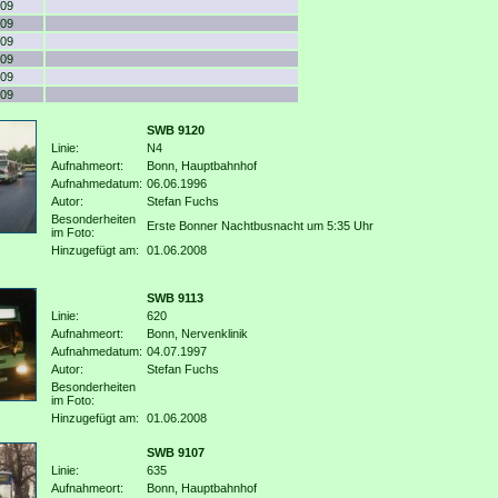
09
09
09
09
09
09
SWB 9120
Linie:
N4
Aufnahmeort:
Bonn, Hauptbahnhof
Aufnahmedatum:
06.06.1996
Autor:
Stefan Fuchs
Besonderheiten
Erste Bonner Nachtbusnacht um 5:35 Uhr
im Foto:
Hinzugefügt am:
01.06.2008
SWB 9113
Linie:
620
Aufnahmeort:
Bonn, Nervenklinik
Aufnahmedatum:
04.07.1997
Autor:
Stefan Fuchs
Besonderheiten
im Foto:
Hinzugefügt am:
01.06.2008
SWB 9107
Linie:
635
Aufnahmeort:
Bonn, Hauptbahnhof