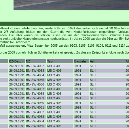
erke Bonn geliefert wurden, wiederholte sich 1991 das selbe noch einmal. 20 91er fuhren 
t 2/3 Aufteilung, hielten mit den 91ern die von Niederflurbussen eingeführten Voll
den. Die 91er waren die letzten Busse die mit der charakteristischen Schriftart E
ne elektronische Haltestellenansage nachgerüstet, im Jahre 2000 wurden die 91er auf BN-
enlinie 670 reserviert.
ll ausgemustert. Mitte September 2005 wurden 9103, 9105, 9108, 9109, 9111 und 9114 z
ruar 2009 vornehmlich im Schülerverkehr eingesetzt. Zu diesem Zeitpunkt erfolgte nach übe
EZ-Datum
NZ
Typ
Baujahr
Art
A
6
26.09.1991
BN-SW 4052
MB O 405
1991
SL II
20
7
26.09.1991
BN-SW 4053
MB O 405
1991
SL II
20
8
26.09.1991
BN-SW 4054
MB O 405
1991
SL II
20
9
26.09.1991
BN-SW 4055
MB O 405
1991
SL II
20
0
26.09.1991
BN-SW 4056
MB O 405
1991
SL II
20
1
26.09.1991
BN-SW 4057
MB O 405
1991
SL II
20
2
26.09.1991
BN-SW 4058
MB O 405
1991
SL II
20
3
26.09.1991
BN-SW 4059
MB O 405
1991
SL II
20
4
26.09.1991
BN-SW 4060
MB O 405
1991
SL II
20
6
26.09.1991
BN-SW 4061
MB O 405
1991
SL II
20
7
26.09.1991
BN-SW 4062
MB O 405
1991
SL II
20
9
26.09.1991
BN-SW 4063
MB O 405
1991
SL II
20
1
26.09.1991
BN-SW 4064
MB O 405
1991
SL II
20
2
26.09.1991
BN-SW 4065
MB O 405
1991
SL II
20