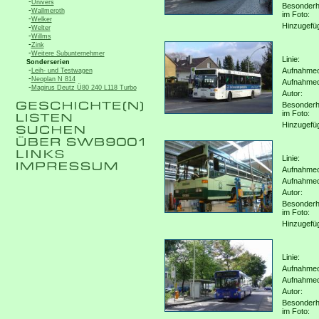
-
Univers
Besonderh
-
Wallmeroth
im Foto:
-
Welker
Hinzugefü
-
Welter
-
Willms
-
Zink
-
Weitere Subunternehmer
Linie:
Sonderserien
-
Aufnahmeo
Leih- und Testwagen
-
Neoplan N 814
Aufnahme
-
Magirus Deutz Ü80 240 L118 Turbo
Autor:
Besonderh
im Foto:
Hinzugefü
Linie:
Aufnahmeo
Aufnahme
Autor:
Besonderh
im Foto:
Hinzugefü
Linie:
Aufnahmeo
Aufnahme
Autor:
Besonderh
im Foto: