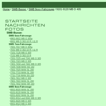
Home
/
SWB-Busse:
/
SWB 9xxx-Fahrzeuge
/ 9101-9120 MB O 405
SWB-Busse:
SWB 6xxx-Fahrzeuge
-
6901-6922 MB O 305a
-
6931 MB O 302-10 R /-11 R
SWB 7xxx-Fahrzeuge
-
7001-7017 MB O 305a
-
7031 MB O 302-10 R /-11 R
-
7101-7126 MB O 305
-
7131 MB O 302-15 R
-
7201-7225 und 7241 MB O 305
-
7301-7323 MB O 305
-
7401-7434 und 7441 MB O 305
-
7435-7439 MAN SG 192
-
7501-7525 MAN SL 200
-
7701-7710 MAN SL 200
-
7711-7716 MAN SG 220
-
7801-7812 MB O 305
-
7901-7922 MAN SL 200
-
7931-7932 MAN SR 240
SWB 8xxx-Fahrzeuge
-
8001-8020 MAN SL 200
-
8101-8120 MAN SL 200
-
8201-8202 MAN SL 200
-
8301-8314 und 8341 MB O 305
-
8401-8420 MB O 305
-
8501-8523 MB O 305