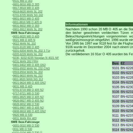
-
8531 MB O 303
-
8601-8616 MB O 305
-
8617-8618 MB O 405
-
8619-8620 MAN SL 202
-
8701-8705 MAN SG 242
-
8801-8810 MB O 405
-
8811-8816 MB O 405 G
Informationen
-
8831-8832 MB O 303
-
Nachdem 1990 schon 20 MB O 405 an die Stadtw
8901-8912 MAN SL 202
den bisher gewohnten verblechten Türen mi
SWB 9xxx-Fahrzeuge
-
Beleuchtungseinrichtungen vorgenommen wor
9001-9020 MB O 405
-
weißgrün/moosgrün eingeführt. 1996 wurde ei
9021 MB O 405 N
-
Von 1995 bis 1997 war 9118 fest für die Flughaf
9022 MAN NL 202
-
9106 wurde im Dezember 2004 nach einem Unfa
9101-9120 MB O 405
-
zurückgeholt.
9201-9204 MAN NL 202 3 Tür
-
Die verbliebenen 16 91er O 405 wurden bis Feb
9205-9229 MAN NL 202
-
9230, 9232-9235 Neoplan N 4021 NF
-
9231 MAN 262 FRH
Bus
EZ
-
9401-9402 MB O 405 GN2
9101
BN-622
-
9501-9502 MAN NL 232 CNG
-
9503-9504 MAN NL 202
9102
BN-622
-
9601-9610 MAN NL 222
9103
BN-622
-
9611-9620 MAN NG 312
9104
BN-622
-
9621-9624 MB O 405 GN2
-
9631 MB O 405
9105
BN-623
-
9701-9716 MB O 405 N2
9106
BN-623
-
9717-9721 MB O 530
9107
BN-623
-
9801-9825 MB O 405 N2
-
9826-9827 MB O 405 N2
9108
BN-623
-
9828-9832 MB O 530
9109
BN-623
-
9901-9907 MB O 405 N2
9110
BN-623
-
9908-9918 MB O 405 GN2
-
9920 MB O 530
9111
BN-623
-
9931 MAN RH 403
9112
BN-623
SWB 0xxx-Fahrzeuge
9113
BN-624
-
0001-0010 MB O 530
-
0011 MB O 530
9114
BN-624
-
0101-0104 MB O 530 Ü