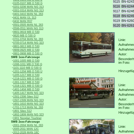
9115
BN-624
-
0105-0107 MB O 530 G
9116
BN-624
-
0201-0206 MAN NG 313
-
0301-0314 MAN NG 313
9117
BN-624
-
0401-0410 MAN NL 263
9118
BN-624
-
0431 MAN ÜL 313
9119
BN-626
-
0432 MAN R07
-
0501-0505 MAN NL 263
9120
BN-626
-
0506-0511 MAN NG 313
-
0601-0619 MB O 530
-
0620 MB O 530 G
-
0701-0704 MAN NL 283
Linie:
-
0705-0714 MAN NG 323
Aufnahmeo
-
0801-0813 MB O 530
Aufnahme
-
0909-0925 MB O 530
-
0901-0908 MB O 530 G
Autor:
SWB 1xxx-Fahrzeuge
Besonderh
-
1001-1005 MB O 530
im Foto:
-
1006-1011 MB O 530 G
-
1101-1110 MB O 530 G
Hinzugefü
-
1201-1204 MB O 530 Ü
-
1205-1217 MB O 530
-
1218-1221 MB O 530 G
-
1301-1317 MB O 530
Linie:
-
1318-1321 MB O 530 G
-
1401-1404 MB O 530
Aufnahmeo
-
1405-1417 MAN NG 323
Aufnahme
-
1501-1506 Sileo S12
Autor:
-
1507-1509 MAN NG 323
-
1601-1610 MAN NG 323
Besonderh
-
1701-1713 MAN NL 293
im Foto:
-
1801 Sileo S12
Hinzugefü
-
1802-1809 MAN NG 323
-
1901 Neoplan Tourliner
SWB 2xxx-Fahrzeuge
-
2001-2004 MAN NL 283
Linie:
-
2005-2011 MAN 12C
Aufnahmeo
-
2012-2028 MAN 18C