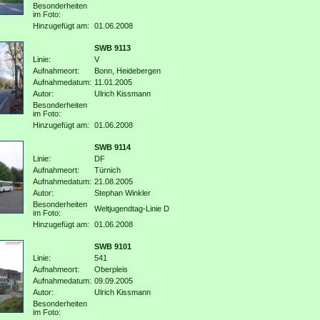
Besonderheiten
im Foto:
Hinzugefügt am:
01.06.2008
SWB 9113
Linie:
V
Aufnahmeort:
Bonn, Heidebergen
Aufnahmedatum:
11.01.2005
Autor:
Ulrich Kissmann
Besonderheiten
im Foto:
Hinzugefügt am:
01.06.2008
SWB 9114
Linie:
DF
Aufnahmeort:
Türnich
Aufnahmedatum:
21.08.2005
Autor:
Stephan Winkler
Besonderheiten
Weltjugendtag-Linie D
im Foto:
Hinzugefügt am:
01.06.2008
SWB 9101
Linie:
541
Aufnahmeort:
Oberpleis
Aufnahmedatum:
09.09.2005
Autor:
Ulrich Kissmann
Besonderheiten
im Foto: