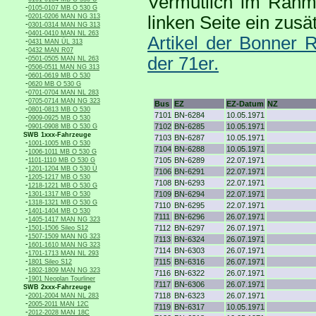
Vermutlich im Rahme
-
0105-0107 MB O 530 G
-
0201-0206 MAN NG 313
linken Seite ein zus
-
0301-0314 MAN NG 313
-
0401-0410 MAN NL 263
Artikel der Bonner 
-
0431 MAN ÜL 313
-
0432 MAN R07
-
der 71er.
0501-0505 MAN NL 263
-
0506-0511 MAN NG 313
-
0601-0619 MB O 530
-
0620 MB O 530 G
-
0701-0704 MAN NL 283
-
0705-0714 MAN NG 323
Bus
EZ
EZ-Datum
NZ
-
0801-0813 MB O 530
7101
BN-6284
10.05.1971
-
0909-0925 MB O 530
-
7102
BN-6285
10.05.1971
0901-0908 MB O 530 G
SWB 1xxx-Fahrzeuge
7103
BN-6287
10.05.1971
-
1001-1005 MB O 530
7104
BN-6288
10.05.1971
-
1006-1011 MB O 530 G
-
7105
BN-6289
22.07.1971
1101-1110 MB O 530 G
-
1201-1204 MB O 530 Ü
7106
BN-6291
22.07.1971
-
1205-1217 MB O 530
7108
BN-6293
22.07.1971
-
1218-1221 MB O 530 G
-
7109
BN-6294
22.07.1971
1301-1317 MB O 530
-
1318-1321 MB O 530 G
7110
BN-6295
22.07.1971
-
1401-1404 MB O 530
7111
BN-6296
26.07.1971
-
1405-1417 MAN NG 323
-
7112
BN-6297
26.07.1971
1501-1506 Sileo S12
-
1507-1509 MAN NG 323
7113
BN-6324
26.07.1971
-
1601-1610 MAN NG 323
7114
BN-6303
26.07.1971
-
1701-1713 MAN NL 293
-
7115
BN-6316
26.07.1971
1801 Sileo S12
-
1802-1809 MAN NG 323
7116
BN-6322
26.07.1971
-
1901 Neoplan Tourliner
7117
BN-6306
26.07.1971
SWB 2xxx-Fahrzeuge
-
7118
BN-6323
26.07.1971
2001-2004 MAN NL 283
-
2005-2011 MAN 12C
7119
BN-6317
10.05.1971
-
2012-2028 MAN 18C