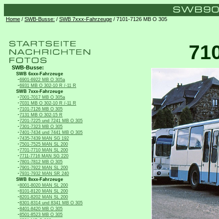
Home
/
SWB-Busse:
/
SWB 7xxx-Fahrzeuge
/ 7101-7126 MB O 305
71
SWB-Busse:
SWB 6xxx-Fahrzeuge
-
6901-6922 MB O 305a
-
6931 MB O 302-10 R /-11 R
SWB 7xxx-Fahrzeuge
-
7001-7017 MB O 305a
-
7031 MB O 302-10 R /-11 R
-
7101-7126 MB O 305
-
7131 MB O 302-15 R
-
7201-7225 und 7241 MB O 305
-
7301-7323 MB O 305
-
7401-7434 und 7441 MB O 305
-
7435-7439 MAN SG 192
-
7501-7525 MAN SL 200
-
7701-7710 MAN SL 200
-
7711-7716 MAN SG 220
-
7801-7812 MB O 305
-
7901-7922 MAN SL 200
-
7931-7932 MAN SR 240
SWB 8xxx-Fahrzeuge
-
8001-8020 MAN SL 200
-
8101-8120 MAN SL 200
-
8201-8202 MAN SL 200
-
8301-8314 und 8341 MB O 305
-
8401-8420 MB O 305
-
8501-8523 MB O 305