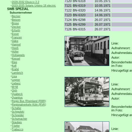
7120
BN-6318
10.05.1971
-
2029-2032 Ebusco 2.2
-
7121
BN-6319
10.05.1971
2033-2035 Solaris Urbino 18 electric
SWB SPEZIAL
7122
BN-6320
14.06.1971
Subunternehmer
7123
BN-6320
14.06.1971
-
Becker
-
7124
BN-6298
26.07.1971
Betzen
-
Brose
7125
BN-6299
26.07.1971
-
Decker
7126
BN-6315
26.07.1971
-
Erfurth
-
Esser
-
Franzen
-
Gäke
Linie:
-
Harmel
-
Aufnahmeort:
Heeß
-
Höfer
Aufnahmedat
-
Holtappels
Autor:
-
Kessel
-
Besonderheit
Klee
-
im Foto:
Kolf
-
Krahé
Hinzugefügt a
-
Lambrich
-
Lisa
-
Legner
-
Lieberz
Linie:
-
M+M
Aufnahmeort:
-
Orth
-
Aufnahmedat
Quabeck
-
Quantius
Autor:
-
Regio Bus Rheinland (RBR)
-
Regionalverkehr Köln (RVK)
Besonderheit
-
Schäfer
im Foto:
-
Schigulski
-
Hinzugefügt a
Schneider
-
Schumacher
-
Staubes
-
Töpfer
Linie:
-
Trabucco