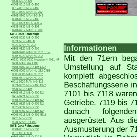
-
8531 MB O 303
-
8601-8616 MB O 305
-
8617-8618 MB O 405
-
8619-8620 MAN SL 202
-
8701-8705 MAN SG 242
-
8801-8810 MB O 405
-
8811-8816 MB O 405 G
-
8831-8832 MB O 303
-
8901-8912 MAN SL 202
SWB 9xxx-Fahrzeuge
-
9001-9020 MB O 405
-
9021 MB O 405 N
-
9022 MAN NL 202
Informationen
-
9101-9120 MB O 405
-
9201-9204 MAN NL 202 3 Tür
-
Mit den 71ern beg
9205-9229 MAN NL 202
-
9230, 9232-9235 Neoplan N 4021 NF
-
9231 MAN 262 FRH
Umstellung auf Sta
-
9401-9402 MB O 405 GN2
-
9501-9502 MAN NL 232 CNG
komplett abgeschlo
-
9503-9504 MAN NL 202
-
9601-9610 MAN NL 222
-
9611-9620 MAN NG 312
Beschaffungsserie i
-
9621-9624 MB O 405 GN2
-
9631 MB O 405
7101 bis 7118 waren
-
9701-9716 MB O 405 N2
-
9717-9721 MB O 530
-
Getriebe. 7119 bis 7
9801-9825 MB O 405 N2
-
9826-9827 MB O 405 N2
-
9828-9832 MB O 530
danach folgenden
-
9901-9907 MB O 405 N2
-
9908-9918 MB O 405 GN2
ausgerüstet. Aus d
-
9920 MB O 530
-
9931 MAN RH 403
SWB 0xxx-Fahrzeuge
Ausmusterung der 7
-
0001-0010 MB O 530
-
0011 MB O 530
-
0101-0104 MB O 530 Ü