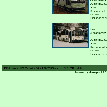
Aufnahmedat
Autor:
Besonderheit
im Foto:
Hinzugefügt a
Linie:
Aufnahmeort:
Aufnahmedat
Autor:
Besonderheit
im Foto:
Hinzugefügt a
Home
/
SWB-Busse:
/
SWB 7xxx-Fahrzeuge
/ 7101-7126 MB O 305
Powered by
4images
1.7.6