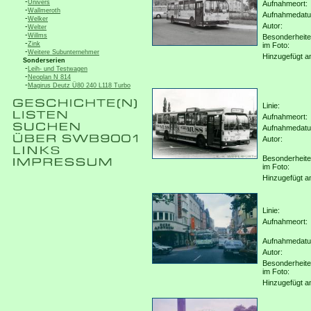
-
Univers
Aufnahmeort:
-
Wallmeroth
Aufnahmedat
-
Welker
Autor:
-
Welter
-
Willms
Besonderheit
-
Zink
im Foto:
-
Weitere Subunternehmer
Hinzugefügt a
Sonderserien
-
Leih- und Testwagen
-
Neoplan N 814
-
Magirus Deutz Ü80 240 L118 Turbo
Linie:
Aufnahmeort:
Aufnahmedat
Autor:
Besonderheit
im Foto:
Hinzugefügt a
Linie:
Aufnahmeort:
Aufnahmedat
Autor:
Besonderheit
im Foto:
Hinzugefügt a