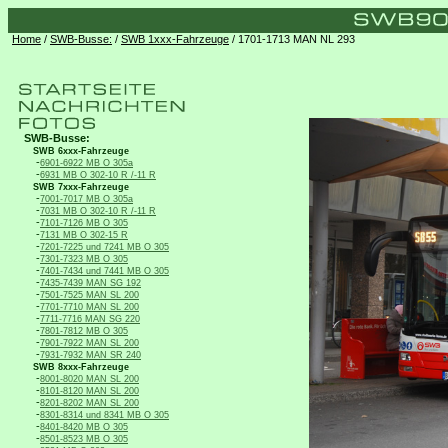
Home
/
SWB-Busse:
/
SWB 1xxx-Fahrzeuge
/ 1701-1713 MAN NL 293
SWB-Busse:
SWB 6xxx-Fahrzeuge
-
6901-6922 MB O 305a
-
6931 MB O 302-10 R /-11 R
SWB 7xxx-Fahrzeuge
-
7001-7017 MB O 305a
-
7031 MB O 302-10 R /-11 R
-
7101-7126 MB O 305
-
7131 MB O 302-15 R
-
7201-7225 und 7241 MB O 305
-
7301-7323 MB O 305
-
7401-7434 und 7441 MB O 305
-
7435-7439 MAN SG 192
-
7501-7525 MAN SL 200
-
7701-7710 MAN SL 200
-
7711-7716 MAN SG 220
-
7801-7812 MB O 305
-
7901-7922 MAN SL 200
-
7931-7932 MAN SR 240
SWB 8xxx-Fahrzeuge
-
8001-8020 MAN SL 200
-
8101-8120 MAN SL 200
-
8201-8202 MAN SL 200
-
8301-8314 und 8341 MB O 305
-
8401-8420 MB O 305
-
8501-8523 MB O 305