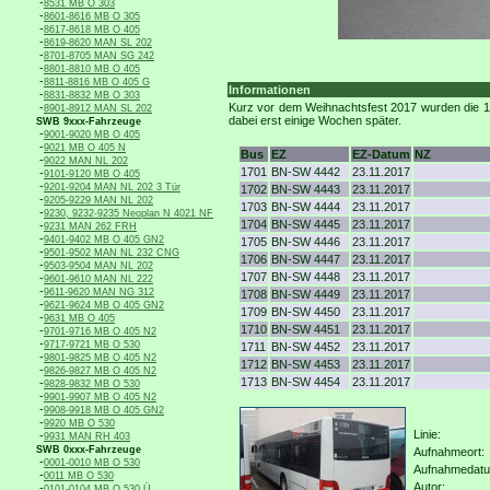
-
8531 MB O 303
-
8601-8616 MB O 305
-
8617-8618 MB O 405
-
8619-8620 MAN SL 202
-
8701-8705 MAN SG 242
-
8801-8810 MB O 405
-
8811-8816 MB O 405 G
Informationen
-
8831-8832 MB O 303
-
Kurz vor dem Weihnachtsfest 2017 wurden die 17
8901-8912 MAN SL 202
dabei erst einige Wochen später.
SWB 9xxx-Fahrzeuge
-
9001-9020 MB O 405
-
9021 MB O 405 N
Bus
EZ
EZ-Datum
NZ
-
9022 MAN NL 202
1701
BN-SW 4442
23.11.2017
-
9101-9120 MB O 405
-
9201-9204 MAN NL 202 3 Tür
1702
BN-SW 4443
23.11.2017
-
9205-9229 MAN NL 202
1703
BN-SW 4444
23.11.2017
-
9230, 9232-9235 Neoplan N 4021 NF
1704
BN-SW 4445
23.11.2017
-
9231 MAN 262 FRH
-
9401-9402 MB O 405 GN2
1705
BN-SW 4446
23.11.2017
-
9501-9502 MAN NL 232 CNG
1706
BN-SW 4447
23.11.2017
-
9503-9504 MAN NL 202
1707
BN-SW 4448
23.11.2017
-
9601-9610 MAN NL 222
-
9611-9620 MAN NG 312
1708
BN-SW 4449
23.11.2017
-
9621-9624 MB O 405 GN2
1709
BN-SW 4450
23.11.2017
-
9631 MB O 405
1710
BN-SW 4451
23.11.2017
-
9701-9716 MB O 405 N2
-
9717-9721 MB O 530
1711
BN-SW 4452
23.11.2017
-
9801-9825 MB O 405 N2
1712
BN-SW 4453
23.11.2017
-
9826-9827 MB O 405 N2
1713
BN-SW 4454
23.11.2017
-
9828-9832 MB O 530
-
9901-9907 MB O 405 N2
-
9908-9918 MB O 405 GN2
-
9920 MB O 530
Linie:
-
9931 MAN RH 403
SWB 0xxx-Fahrzeuge
Aufnahmeort:
-
0001-0010 MB O 530
Aufnahmedat
-
0011 MB O 530
Autor:
-
0101-0104 MB O 530 Ü