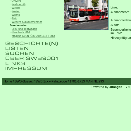
-
Univers
-
Wallmeroth
Linie:
-
Welker
-
Welter
Aufnahmeort:
-
Willms
-
Zink
Aufnahmedat
-
Weitere Subunternehmer
Autor:
Sonderserien
-
Leih- und Testwagen
Besonderheit
-
Neoplan N 814
im Foto:
-
Magirus Deutz Ü80 240 L118 Turbo
Hinzugefügt a
Home
/
SWB-Busse:
/
SWB 1xxx-Fahrzeuge
/ 1701-1713 MAN NL 293
Powered by
4images
1.7.6