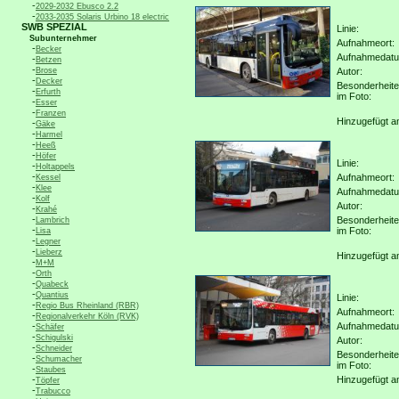
-
2029-2032 Ebusco 2.2
-
2033-2035 Solaris Urbino 18 electric
SWB SPEZIAL
Linie:
Subunternehmer
Aufnahmeort:
-
Becker
Aufnahmedat
-
Betzen
-
Brose
Autor:
-
Decker
Besonderheit
-
Erfurth
im Foto:
-
Esser
-
Franzen
Hinzugefügt a
-
Gäke
-
Harmel
-
Heeß
-
Höfer
Linie:
-
Holtappels
-
Aufnahmeort:
Kessel
-
Klee
Aufnahmedat
-
Kolf
Autor:
-
Krahé
-
Besonderheit
Lambrich
-
im Foto:
Lisa
-
Legner
-
Lieberz
Hinzugefügt a
-
M+M
-
Orth
-
Quabeck
-
Quantius
Linie:
-
Regio Bus Rheinland (RBR)
Aufnahmeort:
-
Regionalverkehr Köln (RVK)
-
Aufnahmedat
Schäfer
-
Schigulski
Autor:
-
Schneider
Besonderheit
-
Schumacher
im Foto:
-
Staubes
-
Hinzugefügt a
Töpfer
-
Trabucco