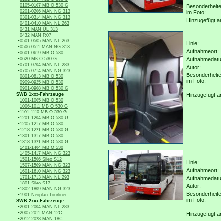
-
0105-0107 MB O 530 G
Besonderheit
-
0201-0206 MAN NG 313
im Foto:
-
0301-0314 MAN NG 313
Hinzugefügt a
-
0401-0410 MAN NL 263
-
0431 MAN ÜL 313
-
0432 MAN R07
-
0501-0505 MAN NL 263
Linie:
-
0506-0511 MAN NG 313
Aufnahmeort:
-
0601-0619 MB O 530
-
0620 MB O 530 G
Aufnahmedat
-
0701-0704 MAN NL 283
Autor:
-
0705-0714 MAN NG 323
Besonderheit
-
0801-0813 MB O 530
im Foto:
-
0909-0925 MB O 530
-
0901-0908 MB O 530 G
SWB 1xxx-Fahrzeuge
Hinzugefügt a
-
1001-1005 MB O 530
-
1006-1011 MB O 530 G
-
1101-1110 MB O 530 G
-
1201-1204 MB O 530 Ü
-
1205-1217 MB O 530
-
1218-1221 MB O 530 G
-
1301-1317 MB O 530
-
1318-1321 MB O 530 G
-
1401-1404 MB O 530
-
1405-1417 MAN NG 323
-
1501-1506 Sileo S12
Linie:
-
1507-1509 MAN NG 323
Aufnahmeort:
-
1601-1610 MAN NG 323
-
1701-1713 MAN NL 293
Aufnahmedat
-
1801 Sileo S12
Autor:
-
1802-1809 MAN NG 323
Besonderheit
-
1901 Neoplan Tourliner
im Foto:
SWB 2xxx-Fahrzeuge
-
2001-2004 MAN NL 283
-
2005-2011 MAN 12C
Hinzugefügt a
-
2012-2028 MAN 18C