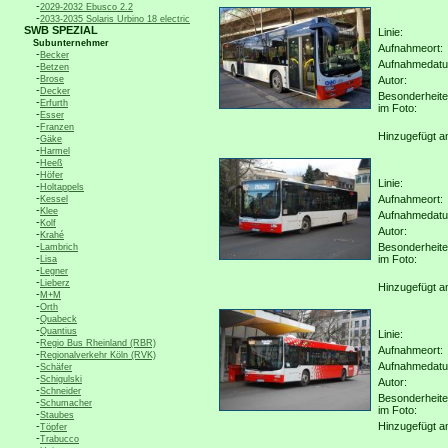
-
2029-2032 Ebusco 2.2
-
2033-2035 Solaris Urbino 18 electric
SWB SPEZIAL
Linie:
Subunternehmer
Aufnahmeort:
-
Becker
Aufnahmedat
-
Betzen
-
Brose
Autor:
-
Decker
Besonderheit
-
Erfurth
im Foto:
-
Esser
-
Franzen
Hinzugefügt a
-
Gäke
-
Harmel
-
Heeß
-
Höfer
Linie:
-
Holtappels
-
Aufnahmeort:
Kessel
-
Klee
Aufnahmedat
-
Kolf
Autor:
-
Krahé
-
Besonderheit
Lambrich
-
im Foto:
Lisa
-
Legner
-
Lieberz
Hinzugefügt a
-
M+M
-
Orth
-
Quabeck
-
Quantius
Linie:
-
Regio Bus Rheinland (RBR)
Aufnahmeort:
-
Regionalverkehr Köln (RVK)
-
Aufnahmedat
Schäfer
-
Schigulski
Autor:
-
Schneider
Besonderheit
-
Schumacher
im Foto:
-
Staubes
-
Hinzugefügt a
Töpfer
-
Trabucco