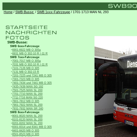
Home
/
SWB-Busse:
/
SWB 1xxx-Fahrzeuge
/ 1701-1713 MAN NL 293
SWB-Busse:
SWB 6xxx-Fahrzeuge
-
6901-6922 MB O 305a
-
6931 MB O 302-10 R /-11 R
SWB 7xxx-Fahrzeuge
-
7001-7017 MB O 305a
-
7031 MB O 302-10 R /-11 R
-
7101-7126 MB O 305
-
7131 MB O 302-15 R
-
7201-7225 und 7241 MB O 305
-
7301-7323 MB O 305
-
7401-7434 und 7441 MB O 305
-
7435-7439 MAN SG 192
-
7501-7525 MAN SL 200
-
7701-7710 MAN SL 200
-
7711-7716 MAN SG 220
-
7801-7812 MB O 305
-
7901-7922 MAN SL 200
-
7931-7932 MAN SR 240
SWB 8xxx-Fahrzeuge
-
8001-8020 MAN SL 200
-
8101-8120 MAN SL 200
-
8201-8202 MAN SL 200
-
8301-8314 und 8341 MB O 305
-
8401-8420 MB O 305
-
8501-8523 MB O 305