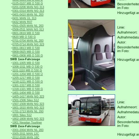
-
0105-0107 MB O 530 G
Besonderheit
-
0201-0206 MAN NG 313
im Foto:
-
0301-0314 MAN NG 313
Hinzugefügt a
-
0401-0410 MAN NL 263
-
0431 MAN ÜL 313
-
0432 MAN R07
-
0501-0505 MAN NL 263
Linie:
-
0506-0511 MAN NG 313
Aufnahmeort:
-
0601-0619 MB O 530
-
0620 MB O 530 G
Aufnahmedat
-
0701-0704 MAN NL 283
Autor:
-
0705-0714 MAN NG 323
Besonderheit
-
0801-0813 MB O 530
im Foto:
-
0909-0925 MB O 530
-
0901-0908 MB O 530 G
SWB 1xxx-Fahrzeuge
Hinzugefügt a
-
1001-1005 MB O 530
-
1006-1011 MB O 530 G
-
1101-1110 MB O 530 G
-
1201-1204 MB O 530 Ü
-
1205-1217 MB O 530
-
1218-1221 MB O 530 G
-
1301-1317 MB O 530
-
1318-1321 MB O 530 G
-
1401-1404 MB O 530
-
1405-1417 MAN NG 323
-
1501-1506 Sileo S12
Linie:
-
1507-1509 MAN NG 323
Aufnahmeort:
-
1601-1610 MAN NG 323
-
1701-1713 MAN NL 293
Aufnahmedat
-
1801 Sileo S12
Autor:
-
1802-1809 MAN NG 323
Besonderheit
-
1901 Neoplan Tourliner
im Foto:
SWB 2xxx-Fahrzeuge
-
2001-2004 MAN NL 283
-
2005-2011 MAN 12C
Hinzugefügt a
-
2012-2028 MAN 18C