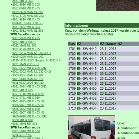
-
8531 MB O 303
-
8601-8616 MB O 305
-
8617-8618 MB O 405
-
8619-8620 MAN SL 202
-
8701-8705 MAN SG 242
-
8801-8810 MB O 405
-
8811-8816 MB O 405 G
Informationen
-
8831-8832 MB O 303
-
Kurz vor dem Weihnachtsfest 2017 wurden die 17
8901-8912 MAN SL 202
dabei erst einige Wochen später.
SWB 9xxx-Fahrzeuge
-
9001-9020 MB O 405
-
9021 MB O 405 N
Bus
EZ
EZ-Datum
NZ
-
9022 MAN NL 202
1701
BN-SW 4442
23.11.2017
-
9101-9120 MB O 405
-
9201-9204 MAN NL 202 3 Tür
1702
BN-SW 4443
23.11.2017
-
9205-9229 MAN NL 202
1703
BN-SW 4444
23.11.2017
-
9230, 9232-9235 Neoplan N 4021 NF
1704
BN-SW 4445
23.11.2017
-
9231 MAN 262 FRH
-
9401-9402 MB O 405 GN2
1705
BN-SW 4446
23.11.2017
-
9501-9502 MAN NL 232 CNG
1706
BN-SW 4447
23.11.2017
-
9503-9504 MAN NL 202
1707
BN-SW 4448
23.11.2017
-
9601-9610 MAN NL 222
-
9611-9620 MAN NG 312
1708
BN-SW 4449
23.11.2017
-
9621-9624 MB O 405 GN2
1709
BN-SW 4450
23.11.2017
-
9631 MB O 405
1710
BN-SW 4451
23.11.2017
-
9701-9716 MB O 405 N2
-
9717-9721 MB O 530
1711
BN-SW 4452
23.11.2017
-
9801-9825 MB O 405 N2
1712
BN-SW 4453
23.11.2017
-
9826-9827 MB O 405 N2
1713
BN-SW 4454
23.11.2017
-
9828-9832 MB O 530
-
9901-9907 MB O 405 N2
-
9908-9918 MB O 405 GN2
-
9920 MB O 530
Linie:
-
9931 MAN RH 403
SWB 0xxx-Fahrzeuge
Aufnahmeort:
-
0001-0010 MB O 530
Aufnahmedat
-
0011 MB O 530
Autor:
-
0101-0104 MB O 530 Ü