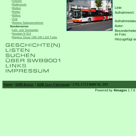
-
Univers
-
Wallmeroth
Linie:
-
Welker
-
Welter
Aufnahmeort:
-
Willms
-
Zink
Aufnahmedat
-
Weitere Subunternehmer
Autor:
Sonderserien
-
Leih- und Testwagen
Besonderheit
-
Neoplan N 814
im Foto:
-
Magirus Deutz Ü80 240 L118 Turbo
Hinzugefügt a
Home
/
SWB-Busse:
/
SWB 1xxx-Fahrzeuge
/ 1701-1713 MAN NL 293
Powered by
4images
1.7.6