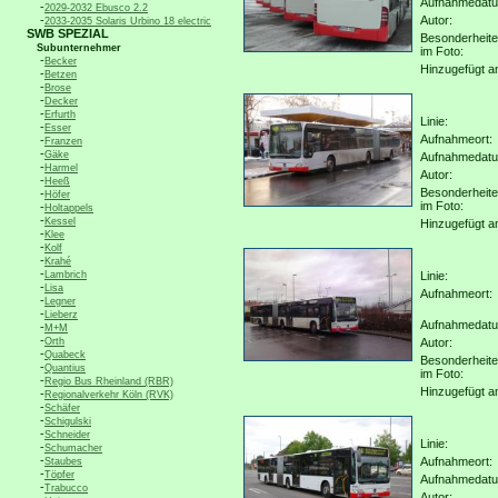
Aufnahmedat
-
2029-2032 Ebusco 2.2
-
Autor:
2033-2035 Solaris Urbino 18 electric
SWB SPEZIAL
Besonderheit
Subunternehmer
im Foto:
-
Becker
Hinzugefügt a
-
Betzen
-
Brose
-
Decker
-
Erfurth
Linie:
-
Esser
Aufnahmeort:
-
Franzen
-
Gäke
Aufnahmedat
-
Harmel
Autor:
-
Heeß
Besonderheit
-
Höfer
im Foto:
-
Holtappels
-
Kessel
Hinzugefügt a
-
Klee
-
Kolf
-
Krahé
-
Lambrich
Linie:
-
Lisa
Aufnahmeort:
-
Legner
-
Lieberz
Aufnahmedat
-
M+M
-
Orth
Autor:
-
Quabeck
Besonderheit
-
Quantius
im Foto:
-
Regio Bus Rheinland (RBR)
Hinzugefügt a
-
Regionalverkehr Köln (RVK)
-
Schäfer
-
Schigulski
-
Schneider
Linie:
-
Schumacher
-
Aufnahmeort:
Staubes
-
Töpfer
Aufnahmedat
-
Trabucco
Autor: