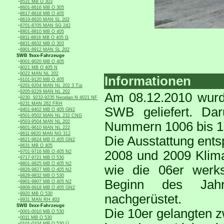
-
8531 MB O 303
-
8601-8616 MB O 305
-
8617-8618 MB O 405
-
8619-8620 MAN SL 202
-
8701-8705 MAN SG 242
-
8801-8810 MB O 405
-
8811-8816 MB O 405 G
-
8831-8832 MB O 303
-
8901-8912 MAN SL 202
SWB 9xxx-Fahrzeuge
-
9001-9020 MB O 405
-
9021 MB O 405 N
-
9022 MAN NL 202
Informationen
-
9101-9120 MB O 405
-
9201-9204 MAN NL 202 3 Tür
-
9205-9229 MAN NL 202
Am 08.12.2010 wurd
-
9230, 9232-9235 Neoplan N 4021 NF
-
9231 MAN 262 FRH
SWB geliefert. Dar
-
9401-9402 MB O 405 GN2
-
9501-9502 MAN NL 232 CNG
-
9503-9504 MAN NL 202
Nummern 1006 bis 1
-
9601-9610 MAN NL 222
-
9611-9620 MAN NG 312
Die Ausstattung ents
-
9621-9624 MB O 405 GN2
-
9631 MB O 405
-
2008 und 2009 Klima
9701-9716 MB O 405 N2
-
9717-9721 MB O 530
-
9801-9825 MB O 405 N2
wie die 06er werks
-
9826-9827 MB O 405 N2
-
9828-9832 MB O 530
Beginn des Jahr
-
9901-9907 MB O 405 N2
-
9908-9918 MB O 405 GN2
-
9920 MB O 530
nachgerüstet.
-
9931 MAN RH 403
SWB 0xxx-Fahrzeuge
Die 10er gelangten z
-
0001-0010 MB O 530
-
0011 MB O 530
-
0101-0104 MB O 530 Ü