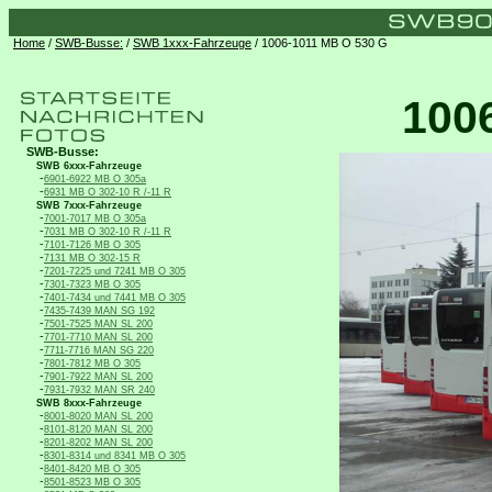
Home
/
SWB-Busse:
/
SWB 1xxx-Fahrzeuge
/ 1006-1011 MB O 530 G
100
SWB-Busse:
SWB 6xxx-Fahrzeuge
-
6901-6922 MB O 305a
-
6931 MB O 302-10 R /-11 R
SWB 7xxx-Fahrzeuge
-
7001-7017 MB O 305a
-
7031 MB O 302-10 R /-11 R
-
7101-7126 MB O 305
-
7131 MB O 302-15 R
-
7201-7225 und 7241 MB O 305
-
7301-7323 MB O 305
-
7401-7434 und 7441 MB O 305
-
7435-7439 MAN SG 192
-
7501-7525 MAN SL 200
-
7701-7710 MAN SL 200
-
7711-7716 MAN SG 220
-
7801-7812 MB O 305
-
7901-7922 MAN SL 200
-
7931-7932 MAN SR 240
SWB 8xxx-Fahrzeuge
-
8001-8020 MAN SL 200
-
8101-8120 MAN SL 200
-
8201-8202 MAN SL 200
-
8301-8314 und 8341 MB O 305
-
8401-8420 MB O 305
-
8501-8523 MB O 305