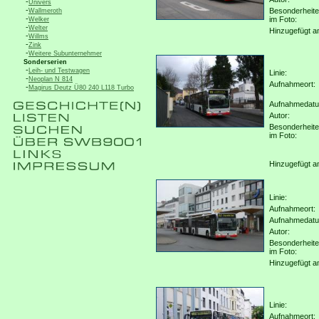
-
Univers
-
Besonderheit
Wallmeroth
-
im Foto:
Welker
-
Welter
Hinzugefügt a
-
Willms
-
Zink
-
Weitere Subunternehmer
Sonderserien
-
Leih- und Testwagen
Linie:
-
Neoplan N 814
Aufnahmeort:
-
Magirus Deutz Ü80 240 L118 Turbo
Aufnahmedat
Autor:
Besonderheit
im Foto:
Hinzugefügt a
Linie:
Aufnahmeort:
Aufnahmedat
Autor:
Besonderheit
im Foto:
Hinzugefügt a
Linie:
Aufnahmeort: