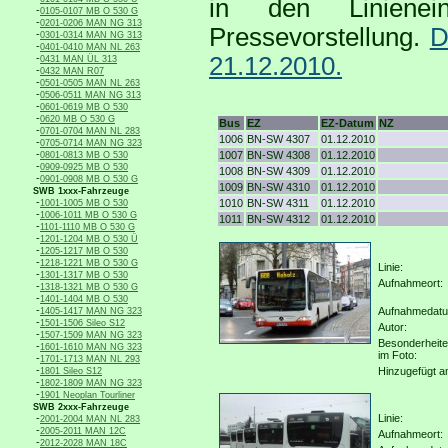
in den Linienei
-
0105-0107 MB O 530 G
-
0201-0206 MAN NG 313
Pressevorstellung.
D
-
0301-0314 MAN NG 313
-
0401-0410 MAN NL 263
-
21.12.2010.
0431 MAN ÜL 313
-
0432 MAN R07
-
0501-0505 MAN NL 263
-
0506-0511 MAN NG 313
-
0601-0619 MB O 530
-
0620 MB O 530 G
Bus
EZ
EZ-Datum
NZ
-
0701-0704 MAN NL 283
1006
BN-SW 4307
01.12.2010
-
0705-0714 MAN NG 323
-
1007
BN-SW 4308
01.12.2010
0801-0813 MB O 530
-
0909-0925 MB O 530
1008
BN-SW 4309
01.12.2010
-
0901-0908 MB O 530 G
1009
BN-SW 4310
01.12.2010
SWB 1xxx-Fahrzeuge
-
1010
BN-SW 4311
01.12.2010
1001-1005 MB O 530
-
1006-1011 MB O 530 G
1011
BN-SW 4312
01.12.2010
-
1101-1110 MB O 530 G
-
1201-1204 MB O 530 Ü
-
1205-1217 MB O 530
-
1218-1221 MB O 530 G
Linie:
-
1301-1317 MB O 530
Aufnahmeort:
-
1318-1321 MB O 530 G
-
1401-1404 MB O 530
-
Aufnahmedat
1405-1417 MAN NG 323
-
1501-1506 Sileo S12
Autor:
-
1507-1509 MAN NG 323
Besonderheit
-
1601-1610 MAN NG 323
im Foto:
-
1701-1713 MAN NL 293
-
Hinzugefügt a
1801 Sileo S12
-
1802-1809 MAN NG 323
-
1901 Neoplan Tourliner
SWB 2xxx-Fahrzeuge
-
Linie:
2001-2004 MAN NL 283
-
2005-2011 MAN 12C
Aufnahmeort:
-
2012-2028 MAN 18C