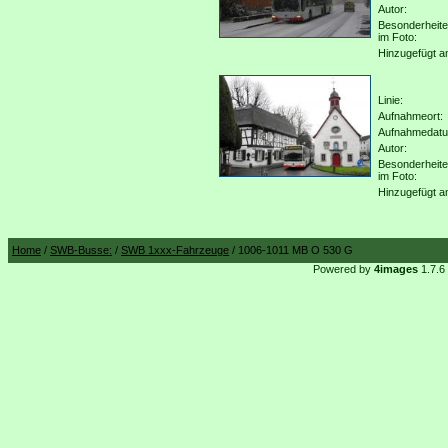
Autor:
Besonderheit
im Foto:
Hinzugefügt a
Linie:
Aufnahmeort:
Aufnahmedat
Autor:
Besonderheit
im Foto:
Hinzugefügt a
Home
/
SWB-Busse:
/
SWB 1xxx-Fahrzeuge
/ 1006-1011 MB O 530 G
Powered by
4images
1.7.6