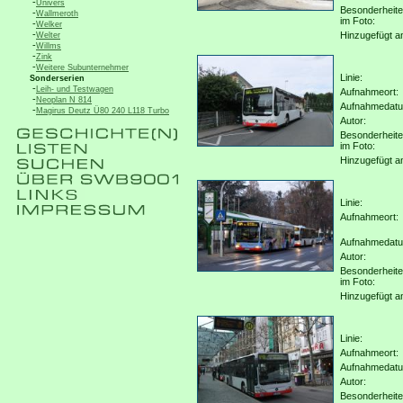
-
Univers
Besonderheit
-
Wallmeroth
im Foto:
-
Welker
-
Hinzugefügt a
Welter
-
Willms
-
Zink
-
Weitere Subunternehmer
Linie:
Sonderserien
-
Leih- und Testwagen
Aufnahmeort:
-
Neoplan N 814
Aufnahmedat
-
Magirus Deutz Ü80 240 L118 Turbo
Autor:
Besonderheit
im Foto:
Hinzugefügt a
Linie:
Aufnahmeort:
Aufnahmedat
Autor:
Besonderheit
im Foto:
Hinzugefügt a
Linie:
Aufnahmeort:
Aufnahmedat
Autor:
Besonderheit