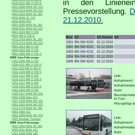
in den Linienei
-
0105-0107 MB O 530 G
-
0201-0206 MAN NG 313
Pressevorstellung.
D
-
0301-0314 MAN NG 313
-
0401-0410 MAN NL 263
-
21.12.2010.
0431 MAN ÜL 313
-
0432 MAN R07
-
0501-0505 MAN NL 263
-
0506-0511 MAN NG 313
-
0601-0619 MB O 530
-
0620 MB O 530 G
Bus
EZ
EZ-Datum
NZ
-
0701-0704 MAN NL 283
1001
BN-SW 4230
01.12.2010
-
0705-0714 MAN NG 323
-
1002
BN-SW 4231
01.12.2010
0801-0813 MB O 530
-
0909-0925 MB O 530
1003
BN-SW 4232
01.12.2010
-
0901-0908 MB O 530 G
1004
BN-SW 4233
01.12.2010
SWB 1xxx-Fahrzeuge
-
1005
BN-SW 4234
01.12.2010
1001-1005 MB O 530
-
1006-1011 MB O 530 G
-
1101-1110 MB O 530 G
-
1201-1204 MB O 530 Ü
-
Linie:
1205-1217 MB O 530
-
1218-1221 MB O 530 G
Aufnahmeort:
-
1301-1317 MB O 530
Aufnahmedat
-
1318-1321 MB O 530 G
-
Autor:
1401-1404 MB O 530
-
1405-1417 MAN NG 323
Besonderheit
-
1501-1506 Sileo S12
im Foto:
-
1507-1509 MAN NG 323
Hinzugefügt a
-
1601-1610 MAN NG 323
-
1701-1713 MAN NL 293
-
1801 Sileo S12
-
1802-1809 MAN NG 323
Linie:
-
1901 Neoplan Tourliner
Aufnahmeort:
SWB 2xxx-Fahrzeuge
-
2001-2004 MAN NL 283
Aufnahmedat
-
2005-2011 MAN 12C
Autor:
-
2012-2028 MAN 18C