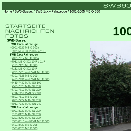
Home
/
SWB-Busse:
/
SWB 1xxx-Fahrzeuge
/ 1001-1005 MB O 530
10
SWB-Busse:
SWB 6xxx-Fahrzeuge
-
6901-6922 MB O 305a
-
6931 MB O 302-10 R /-11 R
SWB 7xxx-Fahrzeuge
-
7001-7017 MB O 305a
-
7031 MB O 302-10 R /-11 R
-
7101-7126 MB O 305
-
7131 MB O 302-15 R
-
7201-7225 und 7241 MB O 305
-
7301-7323 MB O 305
-
7401-7434 und 7441 MB O 305
-
7435-7439 MAN SG 192
-
7501-7525 MAN SL 200
-
7701-7710 MAN SL 200
-
7711-7716 MAN SG 220
-
7801-7812 MB O 305
-
7901-7922 MAN SL 200
-
7931-7932 MAN SR 240
SWB 8xxx-Fahrzeuge
-
8001-8020 MAN SL 200
-
8101-8120 MAN SL 200
-
8201-8202 MAN SL 200
-
8301-8314 und 8341 MB O 305
-
8401-8420 MB O 305
-
8501-8523 MB O 305