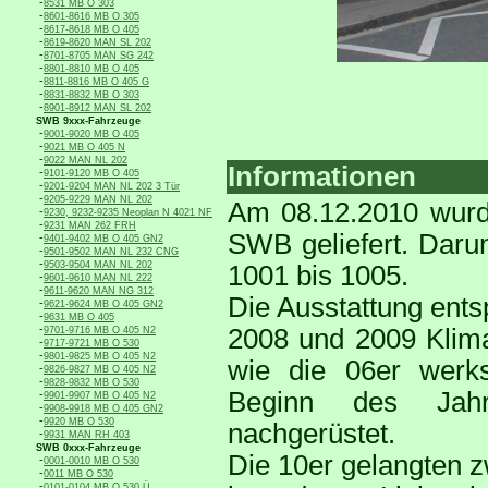
-
8531 MB O 303
-
8601-8616 MB O 305
-
8617-8618 MB O 405
-
8619-8620 MAN SL 202
-
8701-8705 MAN SG 242
-
8801-8810 MB O 405
-
8811-8816 MB O 405 G
-
8831-8832 MB O 303
-
8901-8912 MAN SL 202
SWB 9xxx-Fahrzeuge
-
9001-9020 MB O 405
-
9021 MB O 405 N
-
9022 MAN NL 202
Informationen
-
9101-9120 MB O 405
-
9201-9204 MAN NL 202 3 Tür
-
9205-9229 MAN NL 202
Am 08.12.2010 wurd
-
9230, 9232-9235 Neoplan N 4021 NF
-
9231 MAN 262 FRH
SWB geliefert. Daru
-
9401-9402 MB O 405 GN2
-
9501-9502 MAN NL 232 CNG
-
9503-9504 MAN NL 202
1001 bis 1005.
-
9601-9610 MAN NL 222
-
9611-9620 MAN NG 312
Die Ausstattung ents
-
9621-9624 MB O 405 GN2
-
9631 MB O 405
-
2008 und 2009 Klima
9701-9716 MB O 405 N2
-
9717-9721 MB O 530
-
9801-9825 MB O 405 N2
wie die 06er werks
-
9826-9827 MB O 405 N2
-
9828-9832 MB O 530
Beginn des Jahr
-
9901-9907 MB O 405 N2
-
9908-9918 MB O 405 GN2
-
9920 MB O 530
nachgerüstet.
-
9931 MAN RH 403
SWB 0xxx-Fahrzeuge
Die 10er gelangten z
-
0001-0010 MB O 530
-
0011 MB O 530
-
0101-0104 MB O 530 Ü