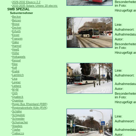
-
Besonderheit
2029-2032 Ebusco 2.2
-
im Foto:
2033-2035 Solaris Urbino 18 electric
SWB SPEZIAL
Hinzugefügt a
Subunternehmer
-
Becker
-
Betzen
-
Brose
Linie:
-
Decker
Aufnahmeort:
-
Erfurth
Aufnahmedat
-
Esser
-
Franzen
Autor:
-
Gäke
Besonderheit
-
Harmel
im Foto:
-
Heeß
Hinzugefügt a
-
Höfer
-
Holtappels
-
Kessel
-
Klee
-
Kolf
Linie:
-
Krahé
-
Lambrich
Aufnahmeort:
-
Lisa
-
Legner
Aufnahmedat
-
Lieberz
Autor:
-
M+M
-
Orth
Besonderheit
-
Quabeck
im Foto:
-
Quantius
Hinzugefügt a
-
Regio Bus Rheinland (RBR)
-
Regionalverkehr Köln (RVK)
-
Schäfer
-
Schigulski
Linie:
-
Schneider
Aufnahmeort:
-
Schumacher
-
Staubes
-
Aufnahmedat
Töpfer
-
Trabucco
Autor: