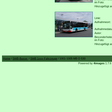
im Foto:
Hinzugefügt a
Linie:
Aufnahmeort:
Aufnahmedat
Autor:
Besonderheit
im Foto:
Hinzugefügt a
Home
/
SWB-Busse:
/
SWB 1xxx-Fahrzeuge
/ 1001-1005 MB O 530
Powered by
4images
1.7.6