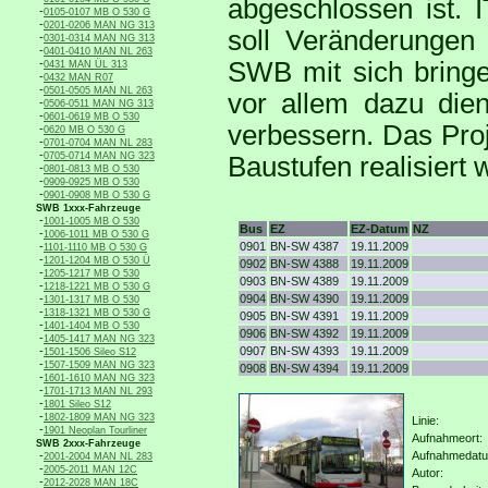
abgeschlossen ist. 
-
0105-0107 MB O 530 G
-
0201-0206 MAN NG 313
soll Veränderungen
-
0301-0314 MAN NG 313
-
0401-0410 MAN NL 263
-
SWB mit sich bringe
0431 MAN ÜL 313
-
0432 MAN R07
-
0501-0505 MAN NL 263
vor allem dazu die
-
0506-0511 MAN NG 313
-
0601-0619 MB O 530
verbessern. Das Proje
-
0620 MB O 530 G
-
0701-0704 MAN NL 283
-
0705-0714 MAN NG 323
Baustufen realisiert 
-
0801-0813 MB O 530
-
0909-0925 MB O 530
-
0901-0908 MB O 530 G
SWB 1xxx-Fahrzeuge
-
1001-1005 MB O 530
Bus
EZ
EZ-Datum
NZ
-
1006-1011 MB O 530 G
-
0901
BN-SW 4387
19.11.2009
1101-1110 MB O 530 G
-
1201-1204 MB O 530 Ü
0902
BN-SW 4388
19.11.2009
-
1205-1217 MB O 530
0903
BN-SW 4389
19.11.2009
-
1218-1221 MB O 530 G
-
0904
BN-SW 4390
19.11.2009
1301-1317 MB O 530
-
1318-1321 MB O 530 G
0905
BN-SW 4391
19.11.2009
-
1401-1404 MB O 530
0906
BN-SW 4392
19.11.2009
-
1405-1417 MAN NG 323
-
0907
BN-SW 4393
19.11.2009
1501-1506 Sileo S12
-
1507-1509 MAN NG 323
0908
BN-SW 4394
19.11.2009
-
1601-1610 MAN NG 323
-
1701-1713 MAN NL 293
-
1801 Sileo S12
-
1802-1809 MAN NG 323
Linie:
-
1901 Neoplan Tourliner
Aufnahmeort:
SWB 2xxx-Fahrzeuge
-
Aufnahmedat
2001-2004 MAN NL 283
-
2005-2011 MAN 12C
Autor:
-
2012-2028 MAN 18C