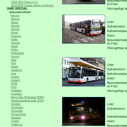
Besonderheit
-
2029-2032 Ebusco 2.2
im Foto:
-
2033-2035 Solaris Urbino 18 electric
SWB SPEZIAL
Hinzugefügt a
Subunternehmer
-
Becker
-
Betzen
Linie:
-
Brose
-
Decker
Aufnahmeort:
-
Erfurth
Aufnahmedat
-
Esser
Autor:
-
Franzen
-
Gäke
Besonderheit
-
Harmel
im Foto:
-
Heeß
Hinzugefügt a
-
Höfer
-
Holtappels
-
Kessel
-
Klee
-
Kolf
Linie:
-
Krahé
Aufnahmeort:
-
Lambrich
-
Lisa
Aufnahmedat
-
Legner
Autor:
-
Lieberz
Besonderheit
-
M+M
im Foto:
-
Orth
-
Quabeck
Hinzugefügt a
-
Quantius
-
Regio Bus Rheinland (RBR)
-
Regionalverkehr Köln (RVK)
-
Linie:
Schäfer
-
Schigulski
Aufnahmeort:
-
Schneider
-
Schumacher
Aufnahmedat
-
Staubes
-
Autor:
Töpfer
-
Trabucco
Besonderheit