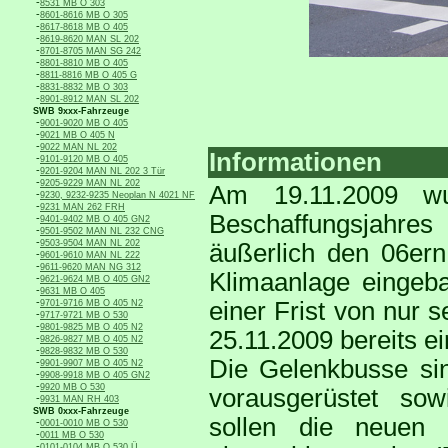
-
8531 MB O 303
-
8601-8616 MB O 305
-
8617-8618 MB O 405
-
8619-8620 MAN SL 202
-
8701-8705 MAN SG 242
-
8801-8810 MB O 405
-
8811-8816 MB O 405 G
-
8831-8832 MB O 303
-
8901-8912 MAN SL 202
SWB 9xxx-Fahrzeuge
-
9001-9020 MB O 405
-
9021 MB O 405 N
-
9022 MAN NL 202
Informationen
-
9101-9120 MB O 405
-
9201-9204 MAN NL 202 3 Tür
-
9205-9229 MAN NL 202
Am 19.11.2009 wu
-
9230, 9232-9235 Neoplan N 4021 NF
-
9231 MAN 262 FRH
Beschaffungsjahres
-
9401-9402 MB O 405 GN2
-
9501-9502 MAN NL 232 CNG
-
9503-9504 MAN NL 202
äußerlich den 06er
-
9601-9610 MAN NL 222
-
9611-9620 MAN NG 312
Klimaanlage eingeba
-
9621-9624 MB O 405 GN2
-
9631 MB O 405
-
einer Frist von nur 
9701-9716 MB O 405 N2
-
9717-9721 MB O 530
-
9801-9825 MB O 405 N2
25.11.2009 bereits e
-
9826-9827 MB O 405 N2
-
9828-9832 MB O 530
Die Gelenkbusse sin
-
9901-9907 MB O 405 N2
-
9908-9918 MB O 405 GN2
-
9920 MB O 530
vorausgerüstet sowi
-
9931 MAN RH 403
SWB 0xxx-Fahrzeuge
sollen die neuen
-
0001-0010 MB O 530
-
0011 MB O 530
-
0101-0104 MB O 530 Ü