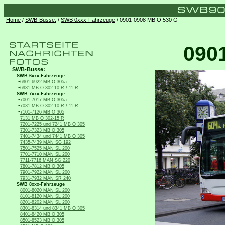
Home
/
SWB-Busse:
/
SWB 0xxx-Fahrzeuge
/ 0901-0908 MB O 530 G
090
SWB-Busse:
SWB 6xxx-Fahrzeuge
-
6901-6922 MB O 305a
-
6931 MB O 302-10 R /-11 R
SWB 7xxx-Fahrzeuge
-
7001-7017 MB O 305a
-
7031 MB O 302-10 R /-11 R
-
7101-7126 MB O 305
-
7131 MB O 302-15 R
-
7201-7225 und 7241 MB O 305
-
7301-7323 MB O 305
-
7401-7434 und 7441 MB O 305
-
7435-7439 MAN SG 192
-
7501-7525 MAN SL 200
-
7701-7710 MAN SL 200
-
7711-7716 MAN SG 220
-
7801-7812 MB O 305
-
7901-7922 MAN SL 200
-
7931-7932 MAN SR 240
SWB 8xxx-Fahrzeuge
-
8001-8020 MAN SL 200
-
8101-8120 MAN SL 200
-
8201-8202 MAN SL 200
-
8301-8314 und 8341 MB O 305
-
8401-8420 MB O 305
-
8501-8523 MB O 305