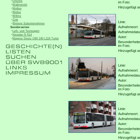
-
Univers
im Foto:
-
Wallmeroth
Hinzugefügt a
-
Welker
-
Welter
-
Willms
-
Zink
Linie:
-
Weitere Subunternehmer
Aufnahmeort:
Sonderserien
-
Leih- und Testwagen
Aufnahmedat
-
Neoplan N 814
Autor:
-
Magirus Deutz Ü80 240 L118 Turbo
Besonderheit
im Foto:
Hinzugefügt a
Linie:
Aufnahmeort:
Aufnahmedat
Autor:
Besonderheit
im Foto:
Hinzugefügt a
Linie:
Aufnahmeort:
Aufnahmedat
Autor:
Besonderheit
im Foto:
Hinzugefügt a