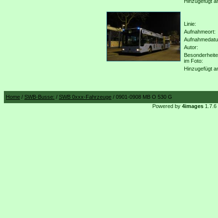
Hinzugefügt a
Linie:
Aufnahmeort:
Aufnahmedat
Autor:
Besonderheit
im Foto:
Hinzugefügt a
Home
/
SWB-Busse:
/
SWB 0xxx-Fahrzeuge
/ 0901-0908 MB O 530 G
Powered by
4images
1.7.6