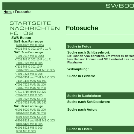
Home
/ Fotosuche
Fotosuche
SWB-Busse:
SWB 6xxx-Fahrzeuge
-
6901-6922 MB O 305a
Suche in Fotos
-
6931 MB O 302-10 R /-11 R
Suche nach Schlüsselwort:
SWB 7xxx-Fahrzeuge
-
Sie können AND benutzen, um Wörter zu definie
7001-7017 MB O 305a
-
Resultat sein können und NOT verbietet das nac
7031 MB O 302-10 R /-11 R
Platzhalter.
-
7101-7126 MB O 305
-
7131 MB O 302-15 R
Verknüpfung:
-
7201-7225 und 7241 MB O 305
-
7301-7323 MB O 305
Suche in Feldern:
-
7401-7434 und 7441 MB O 305
-
7435-7439 MAN SG 192
-
7501-7525 MAN SL 200
-
7701-7710 MAN SL 200
-
7711-7716 MAN SG 220
-
7801-7812 MB O 305
Suche in Nachrichten
-
7901-7922 MAN SL 200
Suche nach Schlüsselwort:
-
7931-7932 MAN SR 240
SWB 8xxx-Fahrzeuge
-
Suche nach Autor:
8001-8020 MAN SL 200
-
8101-8120 MAN SL 200
-
8201-8202 MAN SL 200
-
8301-8314 und 8341 MB O 305
-
8401-8420 MB O 305
-
8501-8523 MB O 305
Suche in Listen
-
8531 MB O 303