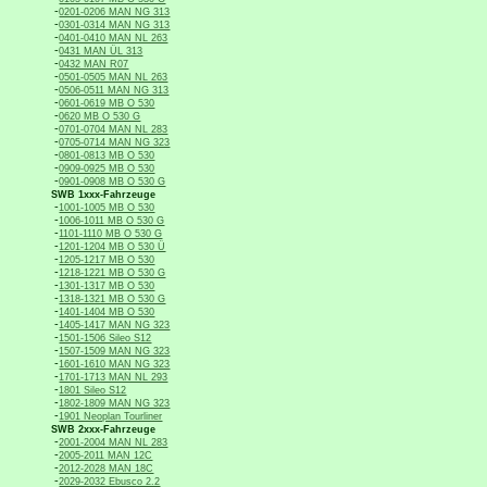
-
0201-0206 MAN NG 313
-
0301-0314 MAN NG 313
-
0401-0410 MAN NL 263
-
0431 MAN ÜL 313
-
0432 MAN R07
-
0501-0505 MAN NL 263
-
0506-0511 MAN NG 313
-
0601-0619 MB O 530
-
0620 MB O 530 G
-
0701-0704 MAN NL 283
-
0705-0714 MAN NG 323
-
0801-0813 MB O 530
-
0909-0925 MB O 530
-
0901-0908 MB O 530 G
SWB 1xxx-Fahrzeuge
-
1001-1005 MB O 530
-
1006-1011 MB O 530 G
-
1101-1110 MB O 530 G
-
1201-1204 MB O 530 Ü
-
1205-1217 MB O 530
-
1218-1221 MB O 530 G
-
1301-1317 MB O 530
-
1318-1321 MB O 530 G
-
1401-1404 MB O 530
-
1405-1417 MAN NG 323
-
1501-1506 Sileo S12
-
1507-1509 MAN NG 323
-
1601-1610 MAN NG 323
-
1701-1713 MAN NL 293
-
1801 Sileo S12
-
1802-1809 MAN NG 323
-
1901 Neoplan Tourliner
SWB 2xxx-Fahrzeuge
-
2001-2004 MAN NL 283
-
2005-2011 MAN 12C
-
2012-2028 MAN 18C
-
2029-2032 Ebusco 2.2