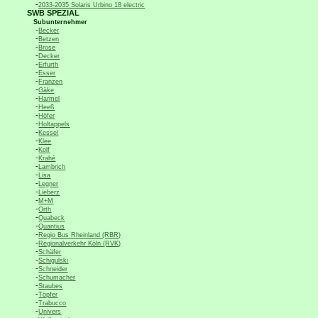
-
2033-2035 Solaris Urbino 18 electric
SWB SPEZIAL
Subunternehmer
-
Becker
-
Betzen
-
Brose
-
Decker
-
Erfurth
-
Esser
-
Franzen
-
Gäke
-
Harmel
-
Heeß
-
Höfer
-
Holtappels
-
Kessel
-
Klee
-
Kolf
-
Krahé
-
Lambrich
-
Lisa
-
Legner
-
Lieberz
-
M+M
-
Orth
-
Quabeck
-
Quantius
-
Regio Bus Rheinland (RBR)
-
Regionalverkehr Köln (RVK)
-
Schäfer
-
Schigulski
-
Schneider
-
Schumacher
-
Staubes
-
Töpfer
-
Trabucco
-
Univers