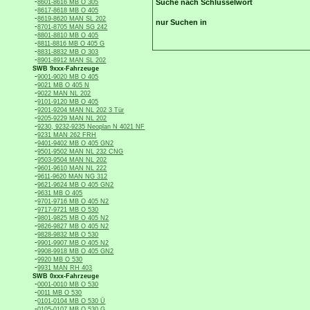
-
Suche nach Schlüsselwort
8601-8616 MB O 305
-
8617-8618 MB O 405
-
8619-8620 MAN SL 202
nur Suchen in
-
8701-8705 MAN SG 242
-
8801-8810 MB O 405
-
8811-8816 MB O 405 G
-
8831-8832 MB O 303
-
8901-8912 MAN SL 202
SWB 9xxx-Fahrzeuge
-
9001-9020 MB O 405
-
9021 MB O 405 N
-
9022 MAN NL 202
-
9101-9120 MB O 405
-
9201-9204 MAN NL 202 3 Tür
-
9205-9229 MAN NL 202
-
9230, 9232-9235 Neoplan N 4021 NF
-
9231 MAN 262 FRH
-
9401-9402 MB O 405 GN2
-
9501-9502 MAN NL 232 CNG
-
9503-9504 MAN NL 202
-
9601-9610 MAN NL 222
-
9611-9620 MAN NG 312
-
9621-9624 MB O 405 GN2
-
9631 MB O 405
-
9701-9716 MB O 405 N2
-
9717-9721 MB O 530
-
9801-9825 MB O 405 N2
-
9826-9827 MB O 405 N2
-
9828-9832 MB O 530
-
9901-9907 MB O 405 N2
-
9908-9918 MB O 405 GN2
-
9920 MB O 530
-
9931 MAN RH 403
SWB 0xxx-Fahrzeuge
-
0001-0010 MB O 530
-
0011 MB O 530
-
0101-0104 MB O 530 Ü
-
0105-0107 MB O 530 G