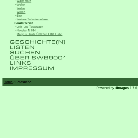
-
Wallmeroth
-
Welker
-
Welter
-
Willms
-
Zink
-
Weitere Subunternehmer
Sonderserien
-
Leih- und Testwagen
-
Neoplan N 814
-
Magirus Deutz Ü80 240 L118 Turbo
Home
/ Fotosuche
Powered by
4images
1.7.6