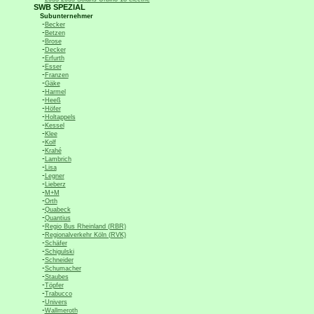
SWB SPEZIAL
Subunternehmer
-
Becker
-
Betzen
-
Brose
-
Decker
-
Erfurth
-
Esser
-
Franzen
-
Gäke
-
Harmel
-
Heeß
-
Höfer
-
Holtappels
-
Kessel
-
Klee
-
Kolf
-
Krahé
-
Lambrich
-
Lisa
-
Legner
-
Lieberz
-
M+M
-
Orth
-
Quabeck
-
Quantius
-
Regio Bus Rheinland (RBR)
-
Regionalverkehr Köln (RVK)
-
Schäfer
-
Schigulski
-
Schneider
-
Schumacher
-
Staubes
-
Töpfer
-
Trabucco
-
Univers
-
Wallmeroth