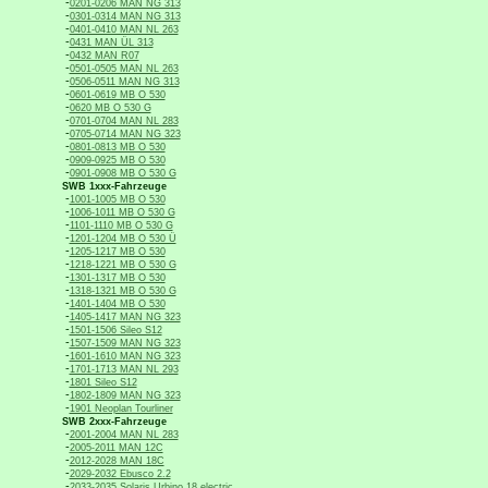
-
0201-0206 MAN NG 313
-
0301-0314 MAN NG 313
-
0401-0410 MAN NL 263
-
0431 MAN ÜL 313
-
0432 MAN R07
-
0501-0505 MAN NL 263
-
0506-0511 MAN NG 313
-
0601-0619 MB O 530
-
0620 MB O 530 G
-
0701-0704 MAN NL 283
-
0705-0714 MAN NG 323
-
0801-0813 MB O 530
-
0909-0925 MB O 530
-
0901-0908 MB O 530 G
SWB 1xxx-Fahrzeuge
-
1001-1005 MB O 530
-
1006-1011 MB O 530 G
-
1101-1110 MB O 530 G
-
1201-1204 MB O 530 Ü
-
1205-1217 MB O 530
-
1218-1221 MB O 530 G
-
1301-1317 MB O 530
-
1318-1321 MB O 530 G
-
1401-1404 MB O 530
-
1405-1417 MAN NG 323
-
1501-1506 Sileo S12
-
1507-1509 MAN NG 323
-
1601-1610 MAN NG 323
-
1701-1713 MAN NL 293
-
1801 Sileo S12
-
1802-1809 MAN NG 323
-
1901 Neoplan Tourliner
SWB 2xxx-Fahrzeuge
-
2001-2004 MAN NL 283
-
2005-2011 MAN 12C
-
2012-2028 MAN 18C
-
2029-2032 Ebusco 2.2
-
2033-2035 Solaris Urbino 18 electric