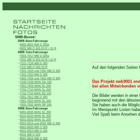
SWB-Busse:
SWB 6xxx-Fahrzeuge
-
6901-6922 MB O 305a
-
6931 MB O 302-10 R /-11 R
SWB 7xxx-Fahrzeuge
-
7001-7017 MB O 305a
-
7031 MB O 302-10 R /-11 R
-
7101-7126 MB O 305
Auf den folgenden Seiten 
-
7131 MB O 302-15 R
-
7201-7225 und 7241 MB O 305
-
7301-7323 MB O 305
-
7401-7434 und 7441 MB O 305
Das Projekt swb9001 ende
-
7435-7439 MAN SG 192
bei allen Mitwirkenden 
-
7501-7525 MAN SL 200
-
7701-7710 MAN SL 200
-
7711-7716 MAN SG 220
Die Bilder werden in eine
-
7801-7812 MB O 305
beginnend mit den älteste
-
7901-7922 MAN SL 200
Sie haben auch die Möglic
-
7931-7932 MAN SR 240
SWB 8xxx-Fahrzeuge
Im Menüpunkt Listen haben 
-
8001-8020 MAN SL 200
Viel Spaß beim Ansehen de
-
8101-8120 MAN SL 200
-
8201-8202 MAN SL 200
-
8301-8314 und 8341 MB O 305
-
8401-8420 MB O 305
-
8501-8523 MB O 305
-
8531 MB O 303
-
8601-8616 MB O 305