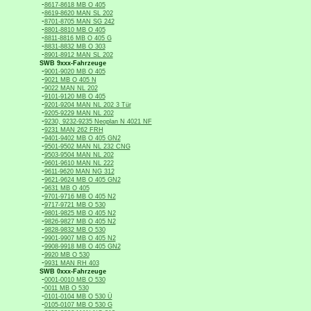
-
8617-8618 MB O 405
-
8619-8620 MAN SL 202
-
8701-8705 MAN SG 242
-
8801-8810 MB O 405
-
8811-8816 MB O 405 G
-
8831-8832 MB O 303
-
8901-8912 MAN SL 202
SWB 9xxx-Fahrzeuge
-
9001-9020 MB O 405
-
9021 MB O 405 N
-
9022 MAN NL 202
-
9101-9120 MB O 405
-
9201-9204 MAN NL 202 3 Tür
-
9205-9229 MAN NL 202
-
9230, 9232-9235 Neoplan N 4021 NF
-
9231 MAN 262 FRH
-
9401-9402 MB O 405 GN2
-
9501-9502 MAN NL 232 CNG
-
9503-9504 MAN NL 202
-
9601-9610 MAN NL 222
-
9611-9620 MAN NG 312
-
9621-9624 MB O 405 GN2
-
9631 MB O 405
-
9701-9716 MB O 405 N2
-
9717-9721 MB O 530
-
9801-9825 MB O 405 N2
-
9826-9827 MB O 405 N2
-
9828-9832 MB O 530
-
9901-9907 MB O 405 N2
-
9908-9918 MB O 405 GN2
-
9920 MB O 530
-
9931 MAN RH 403
SWB 0xxx-Fahrzeuge
-
0001-0010 MB O 530
-
0011 MB O 530
-
0101-0104 MB O 530 Ü
-
0105-0107 MB O 530 G