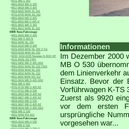
-
8531 MB O 303
-
8601-8616 MB O 305
-
8617-8618 MB O 405
-
8619-8620 MAN SL 202
-
8701-8705 MAN SG 242
-
8801-8810 MB O 405
-
8811-8816 MB O 405 G
-
8831-8832 MB O 303
-
8901-8912 MAN SL 202
SWB 9xxx-Fahrzeuge
-
9001-9020 MB O 405
-
9021 MB O 405 N
-
9022 MAN NL 202
Informationen
-
9101-9120 MB O 405
-
9201-9204 MAN NL 202 3 Tür
-
9205-9229 MAN NL 202
Im Dezember 2000 wu
-
9230, 9232-9235 Neoplan N 4021 NF
-
9231 MAN 262 FRH
MB O 530 übernomme
-
9401-9402 MB O 405 GN2
-
9501-9502 MAN NL 232 CNG
-
9503-9504 MAN NL 202
dem Linienverkehr au
-
9601-9610 MAN NL 222
-
9611-9620 MAN NG 312
Einsatz. Bevor der 
-
9621-9624 MB O 405 GN2
-
9631 MB O 405
-
Vorführwagen K-TS 
9701-9716 MB O 405 N2
-
9717-9721 MB O 530
-
9801-9825 MB O 405 N2
Zuerst als 9920 ein
-
9826-9827 MB O 405 N2
-
9828-9832 MB O 530
vor dem ersten Fa
-
9901-9907 MB O 405 N2
-
9908-9918 MB O 405 GN2
-
9920 MB O 530
ursprüngliche Numme
-
9931 MAN RH 403
SWB 0xxx-Fahrzeuge
vorgesehen war...
-
0001-0010 MB O 530
-
0011 MB O 530
-
0101-0104 MB O 530 Ü