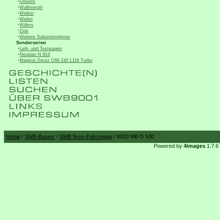
-
Univers
-
Wallmeroth
-
Welker
-
Welter
-
Willms
-
Zink
-
Weitere Subunternehmer
Sonderserien
-
Leih- und Testwagen
-
Neoplan N 814
-
Magirus Deutz Ü80 240 L118 Turbo
Home
/
SWB-Busse:
/
SWB 9xxx-Fahrzeuge
/ 9920 MB O 530
Powered by
4images
1.7.6