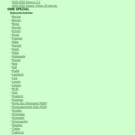
-
2029-2032 Ebusco 2.2
-
2033-2035 Solaris Urbino 18 electric
SWB SPEZIAL
Subunternehmer
-
Becker
-
Betzen
-
Brose
-
Decker
-
Erfurth
-
Esser
-
Franzen
-
Gäke
-
Harmel
-
Heeß
-
Höfer
-
Holtappels
-
Kessel
-
Klee
-
Kolf
-
Krahé
-
Lambrich
-
Lisa
-
Legner
-
Lieberz
-
M+M
-
Orth
-
Quabeck
-
Quantius
-
Regio Bus Rheinland (RBR)
-
Regionalverkehr Köln (RVK)
-
Schäfer
-
Schigulski
-
Schneider
-
Schumacher
-
Staubes
-
Töpfer
-
Trabucco