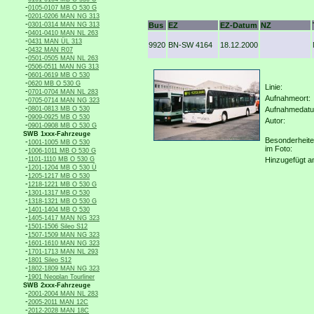
-
0105-0107 MB O 530 G
-
0201-0206 MAN NG 313
-
0301-0314 MAN NG 313
Bus
EZ
EZ-Datum
NZ
-
0401-0410 MAN NL 263
-
0431 MAN ÜL 313
9920
BN-SW 4164
18.12.2000
-
0432 MAN R07
-
0501-0505 MAN NL 263
-
0506-0511 MAN NG 313
-
0601-0619 MB O 530
-
0620 MB O 530 G
Linie:
-
0701-0704 MAN NL 283
Aufnahmeort:
-
0705-0714 MAN NG 323
-
0801-0813 MB O 530
Aufnahmedat
-
0909-0925 MB O 530
Autor:
-
0901-0908 MB O 530 G
SWB 1xxx-Fahrzeuge
Besonderheit
-
1001-1005 MB O 530
im Foto:
-
1006-1011 MB O 530 G
-
1101-1110 MB O 530 G
Hinzugefügt a
-
1201-1204 MB O 530 Ü
-
1205-1217 MB O 530
-
1218-1221 MB O 530 G
-
1301-1317 MB O 530
-
1318-1321 MB O 530 G
-
1401-1404 MB O 530
-
1405-1417 MAN NG 323
-
1501-1506 Sileo S12
-
1507-1509 MAN NG 323
-
1601-1610 MAN NG 323
-
1701-1713 MAN NL 293
-
1801 Sileo S12
-
1802-1809 MAN NG 323
-
1901 Neoplan Tourliner
SWB 2xxx-Fahrzeuge
-
2001-2004 MAN NL 283
-
2005-2011 MAN 12C
-
2012-2028 MAN 18C