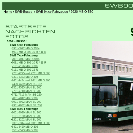
Home
/
SWB-Busse:
/
SWB 9xxx-Fahrzeuge
/ 9920 MB O 530
SWB-Busse:
SWB 6xxx-Fahrzeuge
-
6901-6922 MB O 305a
-
6931 MB O 302-10 R /-11 R
SWB 7xxx-Fahrzeuge
-
7001-7017 MB O 305a
-
7031 MB O 302-10 R /-11 R
-
7101-7126 MB O 305
-
7131 MB O 302-15 R
-
7201-7225 und 7241 MB O 305
-
7301-7323 MB O 305
-
7401-7434 und 7441 MB O 305
-
7435-7439 MAN SG 192
-
7501-7525 MAN SL 200
-
7701-7710 MAN SL 200
-
7711-7716 MAN SG 220
-
7801-7812 MB O 305
-
7901-7922 MAN SL 200
-
7931-7932 MAN SR 240
SWB 8xxx-Fahrzeuge
-
8001-8020 MAN SL 200
-
8101-8120 MAN SL 200
-
8201-8202 MAN SL 200
-
8301-8314 und 8341 MB O 305
-
8401-8420 MB O 305
-
8501-8523 MB O 305