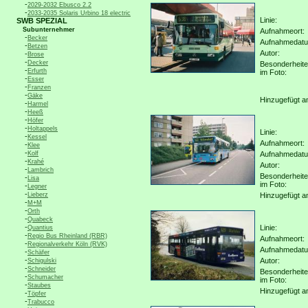
-
2029-2032 Ebusco 2.2
-
2033-2035 Solaris Urbino 18 electric
Linie:
SWB SPEZIAL
Subunternehmer
Aufnahmeort:
-
Becker
Aufnahmedat
-
Betzen
Autor:
-
Brose
-
Decker
Besonderheit
-
Erfurth
im Foto:
-
Esser
-
Franzen
-
Gäke
Hinzugefügt a
-
Harmel
-
Heeß
-
Höfer
-
Holtappels
Linie:
-
Kessel
Aufnahmeort:
-
Klee
-
Kolf
Aufnahmedat
-
Krahé
Autor:
-
Lambrich
Besonderheit
-
Lisa
im Foto:
-
Legner
-
Lieberz
Hinzugefügt a
-
M+M
-
Orth
-
Quabeck
-
Linie:
Quantius
-
Regio Bus Rheinland (RBR)
Aufnahmeort:
-
Regionalverkehr Köln (RVK)
Aufnahmedat
-
Schäfer
-
Autor:
Schigulski
-
Schneider
Besonderheit
-
Schumacher
im Foto:
-
Staubes
Hinzugefügt a
-
Töpfer
-
Trabucco