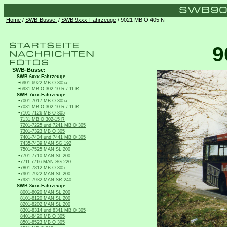
Home
/
SWB-Busse:
/
SWB 9xxx-Fahrzeuge
/ 9021 MB O 405 N
9
SWB-Busse:
SWB 6xxx-Fahrzeuge
-
6901-6922 MB O 305a
-
6931 MB O 302-10 R /-11 R
SWB 7xxx-Fahrzeuge
-
7001-7017 MB O 305a
-
7031 MB O 302-10 R /-11 R
-
7101-7126 MB O 305
-
7131 MB O 302-15 R
-
7201-7225 und 7241 MB O 305
-
7301-7323 MB O 305
-
7401-7434 und 7441 MB O 305
-
7435-7439 MAN SG 192
-
7501-7525 MAN SL 200
-
7701-7710 MAN SL 200
-
7711-7716 MAN SG 220
-
7801-7812 MB O 305
-
7901-7922 MAN SL 200
-
7931-7932 MAN SR 240
SWB 8xxx-Fahrzeuge
-
8001-8020 MAN SL 200
-
8101-8120 MAN SL 200
-
8201-8202 MAN SL 200
-
8301-8314 und 8341 MB O 305
-
8401-8420 MB O 305
-
8501-8523 MB O 305