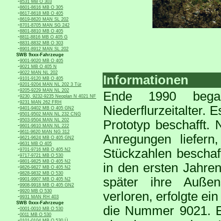
-
8531 MB O 303
-
8601-8616 MB O 305
-
8617-8618 MB O 405
-
8619-8620 MAN SL 202
-
8701-8705 MAN SG 242
-
8801-8810 MB O 405
-
8811-8816 MB O 405 G
-
8831-8832 MB O 303
-
8901-8912 MAN SL 202
SWB 9xxx-Fahrzeuge
-
9001-9020 MB O 405
-
9021 MB O 405 N
-
9022 MAN NL 202
Informationen
-
9101-9120 MB O 405
-
9201-9204 MAN NL 202 3 Tür
-
9205-9229 MAN NL 202
Ende 1990 bega
-
9230, 9232-9235 Neoplan N 4021 NF
-
9231 MAN 262 FRH
Niederflurzeitalter
-
9401-9402 MB O 405 GN2
-
9501-9502 MAN NL 232 CNG
-
9503-9504 MAN NL 202
Prototyp beschafft. 
-
9601-9610 MAN NL 222
-
9611-9620 MAN NG 312
Anregungen liefern
-
9621-9624 MB O 405 GN2
-
9631 MB O 405
-
Stückzahlen beschaf
9701-9716 MB O 405 N2
-
9717-9721 MB O 530
-
9801-9825 MB O 405 N2
in den ersten Jahren
-
9826-9827 MB O 405 N2
-
9828-9832 MB O 530
später ihre Außens
-
9901-9907 MB O 405 N2
-
9908-9918 MB O 405 GN2
-
9920 MB O 530
verloren, erfolgte e
-
9931 MAN RH 403
SWB 0xxx-Fahrzeuge
die Nummer 9021. Ei
-
0001-0010 MB O 530
-
0011 MB O 530
-
0101-0104 MB O 530 Ü