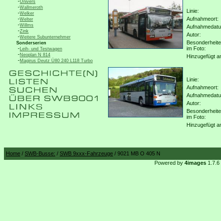
-
Univers
-
Wallmeroth
Linie:
-
Welker
-
Aufnahmeort:
Welter
-
Willms
Aufnahmedat
-
Zink
Autor:
-
Weitere Subunternehmer
Besonderheit
Sonderserien
-
im Foto:
Leih- und Testwagen
-
Neoplan N 814
Hinzugefügt a
-
Magirus Deutz Ü80 240 L118 Turbo
Linie:
Aufnahmeort:
Aufnahmedat
Autor:
Besonderheit
im Foto:
Hinzugefügt a
Home
/
SWB-Busse:
/
SWB 9xxx-Fahrzeuge
/ 9021 MB O 405 N
Powered by
4images
1.7.6