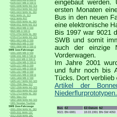
eingebaut werden.
-
0105-0107 MB O 530 G
-
0201-0206 MAN NG 313
ersten Monaten eine
-
0301-0314 MAN NG 313
-
0401-0410 MAN NL 263
-
Bus in den neuen Fa
0431 MAN ÜL 313
-
0432 MAN R07
-
0501-0505 MAN NL 263
eine elektronische H
-
0506-0511 MAN NG 313
-
0601-0619 MB O 530
Bis 1997 war 9021 d
-
0620 MB O 530 G
-
0701-0704 MAN NL 283
-
0705-0714 MAN NG 323
SWB und somit imm
-
0801-0813 MB O 530
-
0909-0925 MB O 530
auch der einzige 
-
0901-0908 MB O 530 G
SWB 1xxx-Fahrzeuge
-
Vorderwagen.
1001-1005 MB O 530
-
1006-1011 MB O 530 G
-
1101-1110 MB O 530 G
Im Jahre 2001 wurd
-
1201-1204 MB O 530 Ü
-
1205-1217 MB O 530
und fuhr noch bis 
-
1218-1221 MB O 530 G
-
1301-1317 MB O 530
-
1318-1321 MB O 530 G
Tücks. Dort verblieb 
-
1401-1404 MB O 530
-
1405-1417 MAN NG 323
Artikel der Bon
-
1501-1506 Sileo S12
-
1507-1509 MAN NG 323
-
1601-1610 MAN NG 323
Niederflurprototypen.
-
1701-1713 MAN NL 293
-
1801 Sileo S12
-
1802-1809 MAN NG 323
-
1901 Neoplan Tourliner
SWB 2xxx-Fahrzeuge
Bus
EZ
EZ-Datum
NZ
-
2001-2004 MAN NL 283
9021
BN-6881
18.03.1991
BN-SW 4050
-
2005-2011 MAN 12C
-
2012-2028 MAN 18C