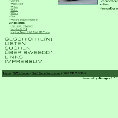
-
Univers
Besonderheit
-
Wallmeroth
im Foto:
-
Welker
Hinzugefügt a
-
Welter
-
Willms
-
Zink
-
Weitere Subunternehmer
Sonderserien
-
Leih- und Testwagen
-
Neoplan N 814
-
Magirus Deutz Ü80 240 L118 Turbo
Home
/
SWB-Busse:
/
SWB 0xxx-Fahrzeuge
/ 0620 MB O 530 G
Powered by
4images
1.7.6