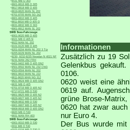
-
8531 MB O 303
-
8601-8616 MB O 305
-
8617-8618 MB O 405
-
8619-8620 MAN SL 202
-
8701-8705 MAN SG 242
-
8801-8810 MB O 405
-
8811-8816 MB O 405 G
-
8831-8832 MB O 303
-
8901-8912 MAN SL 202
SWB 9xxx-Fahrzeuge
-
9001-9020 MB O 405
-
9021 MB O 405 N
-
9022 MAN NL 202
Informationen
-
9101-9120 MB O 405
-
9201-9204 MAN NL 202 3 Tür
-
9205-9229 MAN NL 202
Zusätzlich zu 19 So
-
9230, 9232-9235 Neoplan N 4021 NF
-
9231 MAN 262 FRH
Gelenkbus gekauft. 
-
9401-9402 MB O 405 GN2
-
9501-9502 MAN NL 232 CNG
-
9503-9504 MAN NL 202
0106.
-
9601-9610 MAN NL 222
-
9611-9620 MAN NG 312
0620 weist eine ähn
-
9621-9624 MB O 405 GN2
-
9631 MB O 405
-
0619 auf. Augensch
9701-9716 MB O 405 N2
-
9717-9721 MB O 530
-
9801-9825 MB O 405 N2
grüne Brose-Matrix,
-
9826-9827 MB O 405 N2
-
9828-9832 MB O 530
0620 hat zwar auch 
-
9901-9907 MB O 405 N2
-
9908-9918 MB O 405 GN2
-
9920 MB O 530
nur Euro 4.
-
9931 MAN RH 403
SWB 0xxx-Fahrzeuge
Der Bus wurde mit
-
0001-0010 MB O 530
-
0011 MB O 530
-
0101-0104 MB O 530 Ü