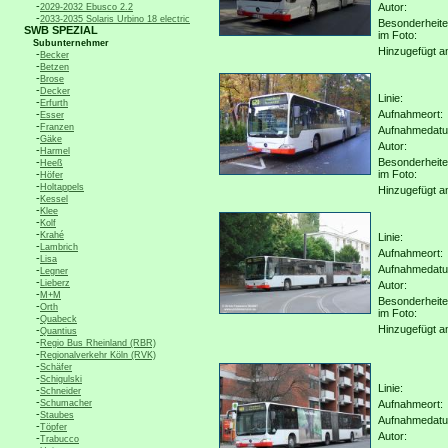
-
Autor:
2029-2032 Ebusco 2.2
-
2033-2035 Solaris Urbino 18 electric
Besonderheit
SWB SPEZIAL
im Foto:
Subunternehmer
Hinzugefügt a
-
Becker
-
Betzen
-
Brose
-
Decker
Linie:
-
Erfurth
-
Aufnahmeort:
Esser
-
Franzen
Aufnahmedat
-
Gäke
Autor:
-
Harmel
-
Besonderheit
Heeß
-
im Foto:
Höfer
-
Holtappels
Hinzugefügt a
-
Kessel
-
Klee
-
Kolf
-
Krahé
Linie:
-
Lambrich
Aufnahmeort:
-
Lisa
Aufnahmedat
-
Legner
-
Lieberz
Autor:
-
M+M
Besonderheit
-
Orth
im Foto:
-
Quabeck
Hinzugefügt a
-
Quantius
-
Regio Bus Rheinland (RBR)
-
Regionalverkehr Köln (RVK)
-
Schäfer
-
Schigulski
Linie:
-
Schneider
-
Schumacher
Aufnahmeort:
-
Staubes
Aufnahmedat
-
Töpfer
Autor:
-
Trabucco