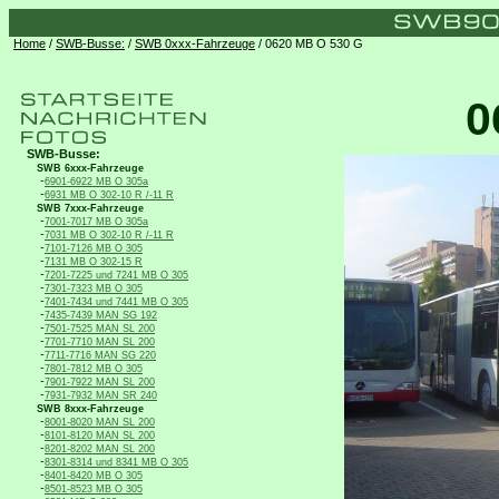
Home
/
SWB-Busse:
/
SWB 0xxx-Fahrzeuge
/ 0620 MB O 530 G
0
SWB-Busse:
SWB 6xxx-Fahrzeuge
-
6901-6922 MB O 305a
-
6931 MB O 302-10 R /-11 R
SWB 7xxx-Fahrzeuge
-
7001-7017 MB O 305a
-
7031 MB O 302-10 R /-11 R
-
7101-7126 MB O 305
-
7131 MB O 302-15 R
-
7201-7225 und 7241 MB O 305
-
7301-7323 MB O 305
-
7401-7434 und 7441 MB O 305
-
7435-7439 MAN SG 192
-
7501-7525 MAN SL 200
-
7701-7710 MAN SL 200
-
7711-7716 MAN SG 220
-
7801-7812 MB O 305
-
7901-7922 MAN SL 200
-
7931-7932 MAN SR 240
SWB 8xxx-Fahrzeuge
-
8001-8020 MAN SL 200
-
8101-8120 MAN SL 200
-
8201-8202 MAN SL 200
-
8301-8314 und 8341 MB O 305
-
8401-8420 MB O 305
-
8501-8523 MB O 305