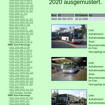
2020 ausgemustert.
-
0105-0107 MB O 530 G
-
0201-0206 MAN NG 313
-
0301-0314 MAN NG 313
-
0401-0410 MAN NL 263
-
0431 MAN ÜL 313
Bus
EZ
EZ-Datum
NZ
-
0432 MAN R07
0620
BN-SW 4376
05.10.2006
-
0501-0505 MAN NL 263
-
0506-0511 MAN NG 313
-
0601-0619 MB O 530
-
0620 MB O 530 G
Linie:
-
0701-0704 MAN NL 283
-
0705-0714 MAN NG 323
Aufnahmeort:
-
0801-0813 MB O 530
Aufnahmedat
-
0909-0925 MB O 530
Autor:
-
0901-0908 MB O 530 G
SWB 1xxx-Fahrzeuge
Besonderheit
-
1001-1005 MB O 530
im Foto:
-
1006-1011 MB O 530 G
Hinzugefügt a
-
1101-1110 MB O 530 G
-
1201-1204 MB O 530 Ü
-
1205-1217 MB O 530
-
1218-1221 MB O 530 G
Linie:
-
1301-1317 MB O 530
Aufnahmeort:
-
1318-1321 MB O 530 G
-
1401-1404 MB O 530
Aufnahmedat
-
1405-1417 MAN NG 323
Autor:
-
1501-1506 Sileo S12
Besonderheit
-
1507-1509 MAN NG 323
im Foto:
-
1601-1610 MAN NG 323
-
1701-1713 MAN NL 293
Hinzugefügt a
-
1801 Sileo S12
-
1802-1809 MAN NG 323
-
1901 Neoplan Tourliner
Linie:
SWB 2xxx-Fahrzeuge
-
2001-2004 MAN NL 283
Aufnahmeort:
-
2005-2011 MAN 12C
Aufnahmedat
-
2012-2028 MAN 18C