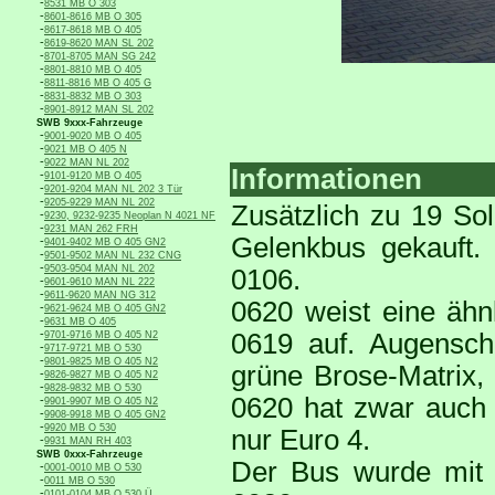
-
8531 MB O 303
-
8601-8616 MB O 305
-
8617-8618 MB O 405
-
8619-8620 MAN SL 202
-
8701-8705 MAN SG 242
-
8801-8810 MB O 405
-
8811-8816 MB O 405 G
-
8831-8832 MB O 303
-
8901-8912 MAN SL 202
SWB 9xxx-Fahrzeuge
-
9001-9020 MB O 405
-
9021 MB O 405 N
-
9022 MAN NL 202
Informationen
-
9101-9120 MB O 405
-
9201-9204 MAN NL 202 3 Tür
-
9205-9229 MAN NL 202
Zusätzlich zu 19 So
-
9230, 9232-9235 Neoplan N 4021 NF
-
9231 MAN 262 FRH
Gelenkbus gekauft. 
-
9401-9402 MB O 405 GN2
-
9501-9502 MAN NL 232 CNG
-
9503-9504 MAN NL 202
0106.
-
9601-9610 MAN NL 222
-
9611-9620 MAN NG 312
0620 weist eine ähn
-
9621-9624 MB O 405 GN2
-
9631 MB O 405
-
0619 auf. Augensch
9701-9716 MB O 405 N2
-
9717-9721 MB O 530
-
9801-9825 MB O 405 N2
grüne Brose-Matrix,
-
9826-9827 MB O 405 N2
-
9828-9832 MB O 530
0620 hat zwar auch 
-
9901-9907 MB O 405 N2
-
9908-9918 MB O 405 GN2
-
9920 MB O 530
nur Euro 4.
-
9931 MAN RH 403
SWB 0xxx-Fahrzeuge
Der Bus wurde mit
-
0001-0010 MB O 530
-
0011 MB O 530
-
0101-0104 MB O 530 Ü