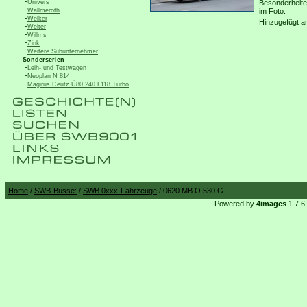
-
Univers
Besonderheit
-
Wallmeroth
im Foto:
-
Welker
Hinzugefügt a
-
Welter
-
Willms
-
Zink
-
Weitere Subunternehmer
Sonderserien
-
Leih- und Testwagen
-
Neoplan N 814
-
Magirus Deutz Ü80 240 L118 Turbo
Home
/
SWB-Busse:
/
SWB 0xxx-Fahrzeuge
/ 0620 MB O 530 G
Powered by
4images
1.7.6