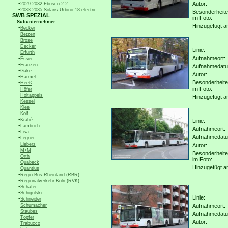
-
Autor:
2029-2032 Ebusco 2.2
-
2033-2035 Solaris Urbino 18 electric
Besonderheit
SWB SPEZIAL
im Foto:
Subunternehmer
Hinzugefügt a
-
Becker
-
Betzen
-
Brose
-
Decker
Linie:
-
Erfurth
-
Aufnahmeort:
Esser
-
Franzen
Aufnahmedat
-
Gäke
Autor:
-
Harmel
-
Besonderheit
Heeß
-
im Foto:
Höfer
-
Holtappels
Hinzugefügt a
-
Kessel
-
Klee
-
Kolf
-
Krahé
Linie:
-
Lambrich
Aufnahmeort:
-
Lisa
Aufnahmedat
-
Legner
-
Lieberz
Autor:
-
M+M
Besonderheit
-
Orth
im Foto:
-
Quabeck
Hinzugefügt a
-
Quantius
-
Regio Bus Rheinland (RBR)
-
Regionalverkehr Köln (RVK)
-
Schäfer
-
Schigulski
Linie:
-
Schneider
-
Schumacher
Aufnahmeort:
-
Staubes
Aufnahmedat
-
Töpfer
Autor:
-
Trabucco