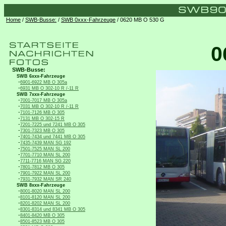
Home
/
SWB-Busse:
/
SWB 0xxx-Fahrzeuge
/ 0620 MB O 530 G
0
SWB-Busse:
SWB 6xxx-Fahrzeuge
-
6901-6922 MB O 305a
-
6931 MB O 302-10 R /-11 R
SWB 7xxx-Fahrzeuge
-
7001-7017 MB O 305a
-
7031 MB O 302-10 R /-11 R
-
7101-7126 MB O 305
-
7131 MB O 302-15 R
-
7201-7225 und 7241 MB O 305
-
7301-7323 MB O 305
-
7401-7434 und 7441 MB O 305
-
7435-7439 MAN SG 192
-
7501-7525 MAN SL 200
-
7701-7710 MAN SL 200
-
7711-7716 MAN SG 220
-
7801-7812 MB O 305
-
7901-7922 MAN SL 200
-
7931-7932 MAN SR 240
SWB 8xxx-Fahrzeuge
-
8001-8020 MAN SL 200
-
8101-8120 MAN SL 200
-
8201-8202 MAN SL 200
-
8301-8314 und 8341 MB O 305
-
8401-8420 MB O 305
-
8501-8523 MB O 305