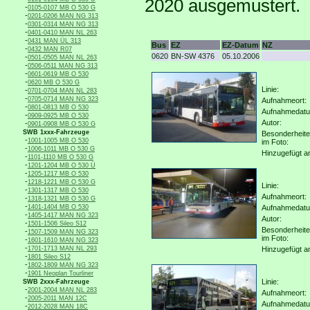
2020 ausgemustert.
-
0105-0107 MB O 530 G
-
0201-0206 MAN NG 313
-
0301-0314 MAN NG 313
-
0401-0410 MAN NL 263
-
0431 MAN ÜL 313
Bus
EZ
EZ-Datum
NZ
-
0432 MAN R07
0620
BN-SW 4376
05.10.2006
-
0501-0505 MAN NL 263
-
0506-0511 MAN NG 313
-
0601-0619 MB O 530
-
0620 MB O 530 G
Linie:
-
0701-0704 MAN NL 283
-
0705-0714 MAN NG 323
Aufnahmeort:
-
0801-0813 MB O 530
Aufnahmedat
-
0909-0925 MB O 530
Autor:
-
0901-0908 MB O 530 G
SWB 1xxx-Fahrzeuge
Besonderheit
-
1001-1005 MB O 530
im Foto:
-
1006-1011 MB O 530 G
Hinzugefügt a
-
1101-1110 MB O 530 G
-
1201-1204 MB O 530 Ü
-
1205-1217 MB O 530
-
1218-1221 MB O 530 G
Linie:
-
1301-1317 MB O 530
Aufnahmeort:
-
1318-1321 MB O 530 G
-
1401-1404 MB O 530
Aufnahmedat
-
1405-1417 MAN NG 323
Autor:
-
1501-1506 Sileo S12
Besonderheit
-
1507-1509 MAN NG 323
im Foto:
-
1601-1610 MAN NG 323
-
1701-1713 MAN NL 293
Hinzugefügt a
-
1801 Sileo S12
-
1802-1809 MAN NG 323
-
1901 Neoplan Tourliner
Linie:
SWB 2xxx-Fahrzeuge
-
2001-2004 MAN NL 283
Aufnahmeort:
-
2005-2011 MAN 12C
Aufnahmedat
-
2012-2028 MAN 18C