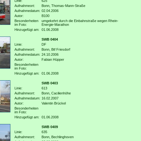
Linie:
625
Aufnahmeort:
Bonn, Thomas-Mann-Straße
Aufnahmedatum:
02.04.2006
Autor:
B100
Besonderheiten
umgekehrt durch die Einbahnstraße wegen Rhein-
im Foto:
Energie-Marathon
Hinzugefügt am:
01.06.2008
SWB 0404
Linie:
DF
Aufnahmeort:
Bonn, Btf Friesdorf
Aufnahmedatum:
24.10.2006
Autor:
Fabian Hüpper
Besonderheiten
im Foto:
Hinzugefügt am:
01.06.2008
SWB 0403
Linie:
613
Aufnahmeort:
Bonn, Cacilienhöhe
Aufnahmedatum:
16.02.2007
Autor:
Valentin Brückel
Besonderheiten
im Foto:
Hinzugefügt am:
01.06.2008
SWB 0409
Linie:
635
Aufnahmeort:
Bonn, Bechlinghoven