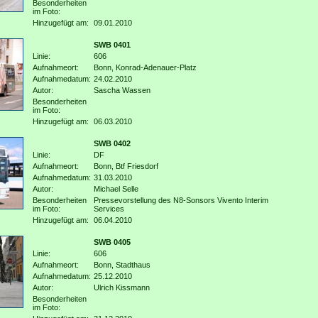
Besonderheiten
im Foto:
Hinzugefügt am:
09.01.2010
SWB 0401
Linie:
606
Aufnahmeort:
Bonn, Konrad-Adenauer-Platz
Aufnahmedatum:
24.02.2010
Autor:
Sascha Wassen
Besonderheiten
im Foto:
Hinzugefügt am:
06.03.2010
SWB 0402
Linie:
DF
Aufnahmeort:
Bonn, Btf Friesdorf
Aufnahmedatum:
31.03.2010
Autor:
Michael Selle
Besonderheiten
Pressevorstellung des N8-Sonsors Vivento Interim
im Foto:
Services
Hinzugefügt am:
06.04.2010
SWB 0405
Linie:
606
Aufnahmeort:
Bonn, Stadthaus
Aufnahmedatum:
25.12.2010
Autor:
Ulrich Kissmann
Besonderheiten
im Foto: