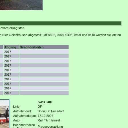
vorstellung statt.
r 16er Gelenkbusse abgestellt. Mit 0402, 0404, 0408, 0409 und 0410 wurden die letzten
Abgang
Besonderheiten
2017
2017
2017
2017
2017
2017
2017
2017
2017
2017
SWB 0401
Linie:
DF
Aufnahmeort:
Bonn, Btf Friesdorf
Aufnahmedatum:
17.12.2004
Autor:
Ralf Th. Heinzel
Besonderheiten
Pressevorstellung