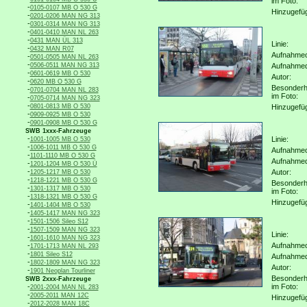
im Foto:
-
0105-0107 MB O 530 G
Hinzugefü
-
0201-0206 MAN NG 313
-
0301-0314 MAN NG 313
-
0401-0410 MAN NL 263
-
0431 MAN ÜL 313
Linie:
-
0432 MAN R07
Aufnahmeo
-
0501-0505 MAN NL 263
-
0506-0511 MAN NG 313
Aufnahme
-
0601-0619 MB O 530
Autor:
-
0620 MB O 530 G
Besonderh
-
0701-0704 MAN NL 283
im Foto:
-
0705-0714 MAN NG 323
-
0801-0813 MB O 530
Hinzugefü
-
0909-0925 MB O 530
-
0901-0908 MB O 530 G
SWB 1xxx-Fahrzeuge
-
Linie:
1001-1005 MB O 530
-
1006-1011 MB O 530 G
Aufnahmeo
-
1101-1110 MB O 530 G
Aufnahme
-
1201-1204 MB O 530 Ü
-
Autor:
1205-1217 MB O 530
-
1218-1221 MB O 530 G
Besonderh
-
1301-1317 MB O 530
im Foto:
-
1318-1321 MB O 530 G
Hinzugefü
-
1401-1404 MB O 530
-
1405-1417 MAN NG 323
-
1501-1506 Sileo S12
-
1507-1509 MAN NG 323
Linie:
-
1601-1610 MAN NG 323
-
Aufnahmeo
1701-1713 MAN NL 293
-
1801 Sileo S12
Aufnahme
-
1802-1809 MAN NG 323
Autor:
-
1901 Neoplan Tourliner
Besonderh
SWB 2xxx-Fahrzeuge
-
im Foto:
2001-2004 MAN NL 283
-
2005-2011 MAN 12C
Hinzugefü
-
2012-2028 MAN 18C