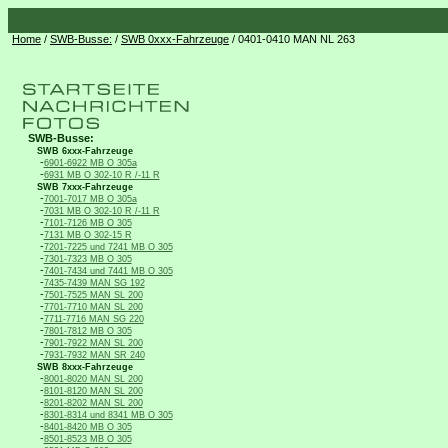
Home
/
SWB-Busse:
/
SWB 0xxx-Fahrzeuge
/ 0401-0410 MAN NL 263
SWB-Busse:
SWB 6xxx-Fahrzeuge
-
6901-6922 MB O 305a
-
6931 MB O 302-10 R /-11 R
SWB 7xxx-Fahrzeuge
-
7001-7017 MB O 305a
-
7031 MB O 302-10 R /-11 R
-
7101-7126 MB O 305
-
7131 MB O 302-15 R
-
7201-7225 und 7241 MB O 305
-
7301-7323 MB O 305
-
7401-7434 und 7441 MB O 305
-
7435-7439 MAN SG 192
-
7501-7525 MAN SL 200
-
7701-7710 MAN SL 200
-
7711-7716 MAN SG 220
-
7801-7812 MB O 305
-
7901-7922 MAN SL 200
-
7931-7932 MAN SR 240
SWB 8xxx-Fahrzeuge
-
8001-8020 MAN SL 200
-
8101-8120 MAN SL 200
-
8201-8202 MAN SL 200
-
8301-8314 und 8341 MB O 305
-
8401-8420 MB O 305
-
8501-8523 MB O 305