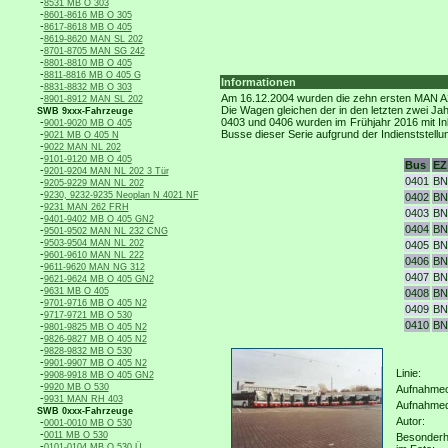
-
8531 MB O 303
-
8601-8616 MB O 305
-
8617-8618 MB O 405
-
8619-8620 MAN SL 202
-
8701-8705 MAN SG 242
-
8801-8810 MB O 405
-
8811-8816 MB O 405 G
Informationen
-
8831-8832 MB O 303
-
Am 16.12.2004 wurden die zehn ersten MAN A21 
8901-8912 MAN SL 202
Die Wagen gleichen der in den letzten zwei Ja
SWB 9xxx-Fahrzeuge
-
0403 und 0406 wurden im Frühjahr 2016 mit Inb
9001-9020 MB O 405
-
Busse dieser Serie aufgrund der Indienststell
9021 MB O 405 N
-
9022 MAN NL 202
-
9101-9120 MB O 405
Bus
EZ
-
9201-9204 MAN NL 202 3 Tür
0401
BN
-
9205-9229 MAN NL 202
-
9230, 9232-9235 Neoplan N 4021 NF
0402
BN
-
9231 MAN 262 FRH
0403
BN
-
9401-9402 MB O 405 GN2
0404
BN
-
9501-9502 MAN NL 232 CNG
-
9503-9504 MAN NL 202
0405
BN
-
9601-9610 MAN NL 222
0406
BN
-
9611-9620 MAN NG 312
0407
BN
-
9621-9624 MB O 405 GN2
-
9631 MB O 405
0408
BN
-
9701-9716 MB O 405 N2
0409
BN
-
9717-9721 MB O 530
0410
BN
-
9801-9825 MB O 405 N2
-
9826-9827 MB O 405 N2
-
9828-9832 MB O 530
-
9901-9907 MB O 405 N2
Linie:
-
9908-9918 MB O 405 GN2
-
9920 MB O 530
Aufnahmeo
-
9931 MAN RH 403
Aufnahme
SWB 0xxx-Fahrzeuge
Autor:
-
0001-0010 MB O 530
-
0011 MB O 530
Besonderh
-
0101-0104 MB O 530 Ü