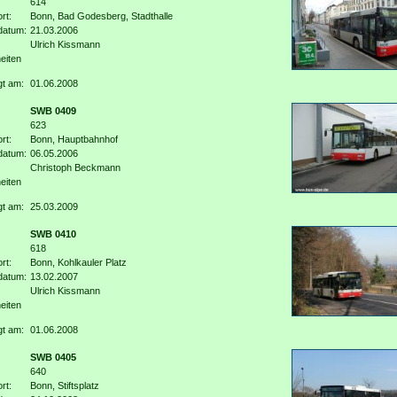
614
rt:
Bonn, Bad Godesberg, Stadthalle
datum:
21.03.2006
Ulrich Kissmann
eiten
gt am:
01.06.2008
SWB 0409
623
rt:
Bonn, Hauptbahnhof
datum:
06.05.2006
Christoph Beckmann
eiten
gt am:
25.03.2009
SWB 0410
618
rt:
Bonn, Kohlkauler Platz
datum:
13.02.2007
Ulrich Kissmann
eiten
gt am:
01.06.2008
SWB 0405
640
rt:
Bonn, Stiftsplatz