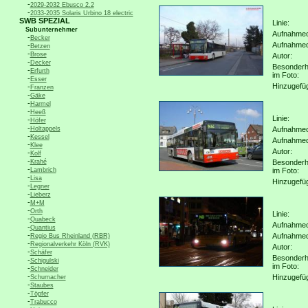
-
2029-2032 Ebusco 2.2
-
2033-2035 Solaris Urbino 18 electric
SWB SPEZIAL
Linie:
Subunternehmer
Aufnahmeo
-
Becker
Aufnahme
-
Betzen
-
Brose
Autor:
-
Decker
Besonderh
-
Erfurth
im Foto:
-
Esser
Hinzugefü
-
Franzen
-
Gäke
-
Harmel
-
Heeß
Linie:
-
Höfer
-
Holtappels
Aufnahmeo
-
Kessel
Aufnahme
-
Klee
Autor:
-
Kolf
-
Krahé
Besonderh
-
Lambrich
im Foto:
-
Lisa
Hinzugefü
-
Legner
-
Lieberz
-
M+M
-
Orth
Linie:
-
Quabeck
Aufnahmeo
-
Quantius
-
Aufnahme
Regio Bus Rheinland (RBR)
-
Regionalverkehr Köln (RVK)
Autor:
-
Schäfer
Besonderh
-
Schigulski
im Foto:
-
Schneider
-
Hinzugefü
Schumacher
-
Staubes
-
Töpfer
-
Trabucco