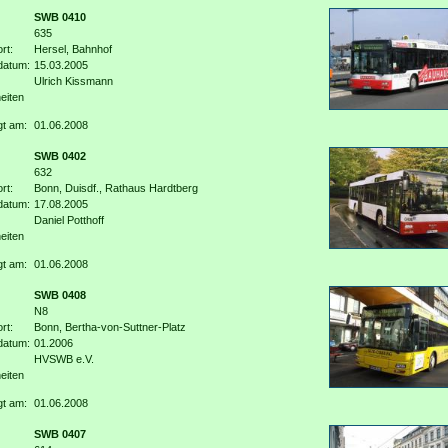
SWB 0410
635
rt:
Hersel, Bahnhof
datum:
15.03.2005
Ulrich Kissmann
eiten
gt am:
01.06.2008
SWB 0402
632
rt:
Bonn, Duisdf., Rathaus Hardtberg
datum:
17.08.2005
Daniel Potthoff
eiten
gt am:
01.06.2008
SWB 0408
N8
rt:
Bonn, Bertha-von-Suttner-Platz
datum:
01.2006
HVSWB e.V.
eiten
gt am:
01.06.2008
SWB 0407