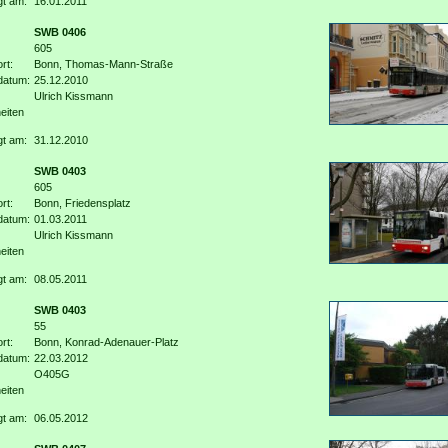
gt am:
16.01.2011
SWB 0406
605
rt:
Bonn, Thomas-Mann-Straße
datum:
25.12.2010
Ulrich Kissmann
eiten
gt am:
31.12.2010
SWB 0403
605
rt:
Bonn, Friedensplatz
datum:
01.03.2011
Ulrich Kissmann
eiten
gt am:
08.05.2011
SWB 0403
55
rt:
Bonn, Konrad-Adenauer-Platz
datum:
22.03.2012
O405G
eiten
gt am:
06.05.2012