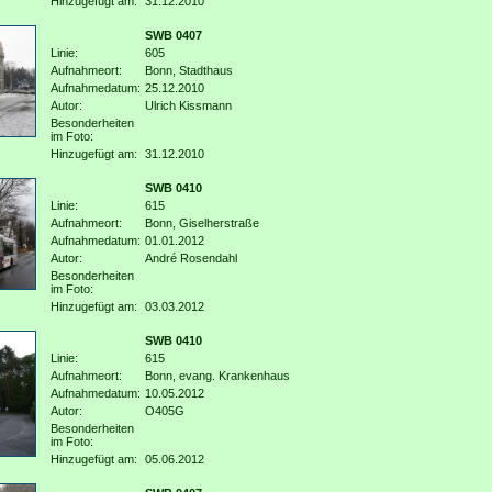
Hinzugefügt am:
31.12.2010
SWB 0407
Linie:
605
Aufnahmeort:
Bonn, Stadthaus
Aufnahmedatum:
25.12.2010
Autor:
Ulrich Kissmann
Besonderheiten
im Foto:
Hinzugefügt am:
31.12.2010
SWB 0410
Linie:
615
Aufnahmeort:
Bonn, Giselherstraße
Aufnahmedatum:
01.01.2012
Autor:
André Rosendahl
Besonderheiten
im Foto:
Hinzugefügt am:
03.03.2012
SWB 0410
Linie:
615
Aufnahmeort:
Bonn, evang. Krankenhaus
Aufnahmedatum:
10.05.2012
Autor:
O405G
Besonderheiten
im Foto:
Hinzugefügt am:
05.06.2012