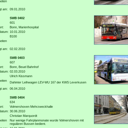
eiten
gt am:
09.01.2010
SWB 0402
601
rt:
Bonn, Marienhospital
datum:
10.01.2010
B100
eiten
gt am:
02.02.2010
SWB 0403
607
rt:
Bonn, Beuel Bahnhof
datum:
02.03.2010
Ulrich Kissmann
eiten
Dahinter Leihwagen LEV-WU 167 der KWS Leverkusen
gt am:
06.04.2010
SWB 0404
634
rt:
Volmershoven Mehrzweckhalle
datum:
30.06.2010
Christian Marquordt
eiten
Nur wenige Fahrplanmonate wurde Volmershoven mit
regulären Bussen bedient.