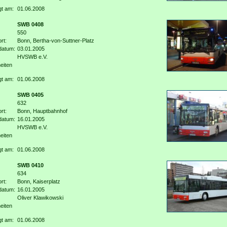
gt am:
01.06.2008
SWB 0408
550
rt:
Bonn, Bertha-von-Suttner-Platz
datum:
03.01.2005
HVSWB e.V.
eiten
gt am:
01.06.2008
SWB 0405
632
rt:
Bonn, Hauptbahnhof
datum:
16.01.2005
HVSWB e.V.
eiten
gt am:
01.06.2008
SWB 0410
634
rt:
Bonn, Kaiserplatz
datum:
16.01.2005
Oliver Klawikowski
eiten
gt am:
01.06.2008