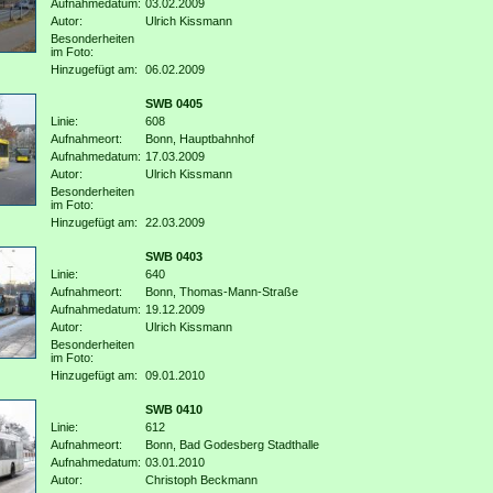
Aufnahmedatum:
03.02.2009
Autor:
Ulrich Kissmann
Besonderheiten
im Foto:
Hinzugefügt am:
06.02.2009
SWB 0405
Linie:
608
Aufnahmeort:
Bonn, Hauptbahnhof
Aufnahmedatum:
17.03.2009
Autor:
Ulrich Kissmann
Besonderheiten
im Foto:
Hinzugefügt am:
22.03.2009
SWB 0403
Linie:
640
Aufnahmeort:
Bonn, Thomas-Mann-Straße
Aufnahmedatum:
19.12.2009
Autor:
Ulrich Kissmann
Besonderheiten
im Foto:
Hinzugefügt am:
09.01.2010
SWB 0410
Linie:
612
Aufnahmeort:
Bonn, Bad Godesberg Stadthalle
Aufnahmedatum:
03.01.2010
Autor:
Christoph Beckmann