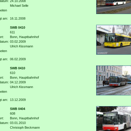
datum:
24.10.2008
Michael Selle
eiten
gt am:
16.11.2008
SWB 0410
611
rt:
Bonn, Hauptbahnhof
datum:
03.02.2009
Ulrich Kissmann
eiten
gt am:
06.02.2009
SWB 0410
610
rt:
Bonn, Hauptbahnhof
datum:
04.12.2009
Ulrich Kissmann
eiten
gt am:
13.12.2009
SWB 0404
608
rt:
Bonn, Hauptbahnhof
datum:
03.01.2010
Christoph Beckmann