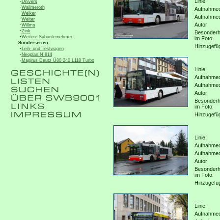
-
Linie:
Univers
-
Wallmeroth
Aufnahmeo
-
Welker
Aufnahme
-
Welter
-
Autor:
Willms
-
Zink
Besonderh
-
Weitere Subunternehmer
im Foto:
Sonderserien
Hinzugefü
-
Leih- und Testwagen
-
Neoplan N 814
-
Magirus Deutz Ü80 240 L118 Turbo
Linie:
Aufnahmeo
Aufnahme
Autor:
Besonderh
im Foto:
Hinzugefü
Linie:
Aufnahmeo
Aufnahme
Autor:
Besonderh
im Foto:
Hinzugefü
Linie:
Aufnahmeo