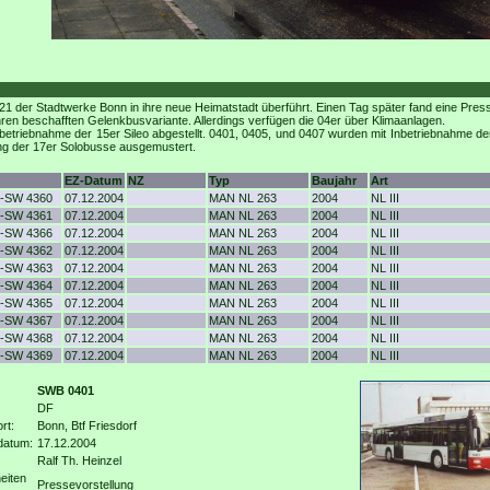
der Stadtwerke Bonn in ihre neue Heimatstadt überführt. Einen Tag später fand eine Presse
hren beschafften Gelenkbusvariante. Allerdings verfügen die 04er über Klimaanlagen.
etriebnahme der 15er Sileo abgestellt. 0401, 0405, und 0407 wurden mit Inbetriebnahme de
ung der 17er Solobusse ausgemustert.
EZ-Datum
NZ
Typ
Baujahr
Art
-SW 4360
07.12.2004
MAN NL 263
2004
NL III
-SW 4361
07.12.2004
MAN NL 263
2004
NL III
-SW 4366
07.12.2004
MAN NL 263
2004
NL III
-SW 4362
07.12.2004
MAN NL 263
2004
NL III
-SW 4363
07.12.2004
MAN NL 263
2004
NL III
-SW 4364
07.12.2004
MAN NL 263
2004
NL III
-SW 4365
07.12.2004
MAN NL 263
2004
NL III
-SW 4367
07.12.2004
MAN NL 263
2004
NL III
-SW 4368
07.12.2004
MAN NL 263
2004
NL III
-SW 4369
07.12.2004
MAN NL 263
2004
NL III
SWB 0401
DF
rt:
Bonn, Btf Friesdorf
datum:
17.12.2004
Ralf Th. Heinzel
eiten
Pressevorstellung