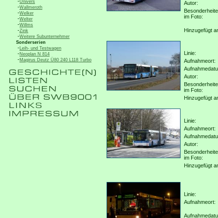
-
Univers
Autor:
-
Wallmeroth
Besonderheit
-
Welker
im Foto:
-
Welter
-
Willms
-
Hinzugefügt a
Zink
-
Weitere Subunternehmer
Sonderserien
-
Leih- und Testwagen
Linie:
-
Neoplan N 814
-
Magirus Deutz Ü80 240 L118 Turbo
Aufnahmeort:
Aufnahmedat
Autor:
Besonderheit
im Foto:
Hinzugefügt a
Linie:
Aufnahmeort:
Aufnahmedat
Autor:
Besonderheit
im Foto:
Hinzugefügt a
Linie:
Aufnahmeort:
Aufnahmedat