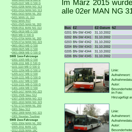
Im März 2015 wurde
-
0105-0107 MB O 530 G
-
0201-0206 MAN NG 313
alle 02er MAN NG 313
-
0301-0314 MAN NG 313
-
0401-0410 MAN NL 263
-
0431 MAN ÜL 313
-
0432 MAN R07
-
0501-0505 MAN NL 263
-
Bus
EZ
EZ-Datum
NZ
0506-0511 MAN NG 313
-
0601-0619 MB O 530
0201
BN-SW 4340
31.10.2002
-
0620 MB O 530 G
0202
BN-SW 4341
31.10.2002
-
0701-0704 MAN NL 283
-
0203
BN-SW 4342
31.10.2002
0705-0714 MAN NG 323
-
0801-0813 MB O 530
0204
BN-SW 4343
31.10.2002
-
0909-0925 MB O 530
0205
BN-SW 4344
31.10.2002
-
0901-0908 MB O 530 G
0206
BN-SW 4345
31.10.2002
SWB 1xxx-Fahrzeuge
-
1001-1005 MB O 530
-
1006-1011 MB O 530 G
-
1101-1110 MB O 530 G
-
Linie:
1201-1204 MB O 530 Ü
-
1205-1217 MB O 530
Aufnahmeort:
-
1218-1221 MB O 530 G
Aufnahmedat
-
1301-1317 MB O 530
-
Autor:
1318-1321 MB O 530 G
-
1401-1404 MB O 530
Besonderheit
-
1405-1417 MAN NG 323
im Foto:
-
1501-1506 Sileo S12
Hinzugefügt a
-
1507-1509 MAN NG 323
-
1601-1610 MAN NG 323
-
1701-1713 MAN NL 293
-
1801 Sileo S12
Linie:
-
1802-1809 MAN NG 323
Aufnahmeort:
-
1901 Neoplan Tourliner
SWB 2xxx-Fahrzeuge
Aufnahmedat
-
2001-2004 MAN NL 283
Autor:
-
2005-2011 MAN 12C
Besonderheit
-
2012-2028 MAN 18C