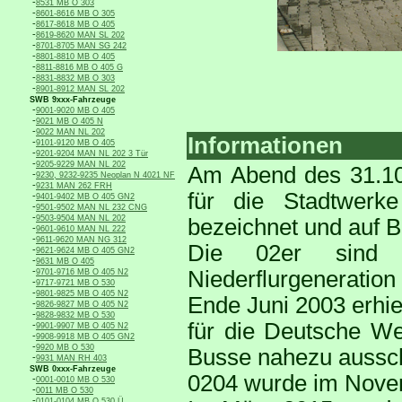
-
8531 MB O 303
-
8601-8616 MB O 305
-
8617-8618 MB O 405
-
8619-8620 MAN SL 202
-
8701-8705 MAN SG 242
-
8801-8810 MB O 405
-
8811-8816 MB O 405 G
-
8831-8832 MB O 303
-
8901-8912 MAN SL 202
SWB 9xxx-Fahrzeuge
-
9001-9020 MB O 405
-
9021 MB O 405 N
-
9022 MAN NL 202
Informationen
-
9101-9120 MB O 405
-
9201-9204 MAN NL 202 3 Tür
-
9205-9229 MAN NL 202
Am Abend des 31.10
-
9230, 9232-9235 Neoplan N 4021 NF
-
9231 MAN 262 FRH
für die Stadtwer
-
9401-9402 MB O 405 GN2
-
9501-9502 MAN NL 232 CNG
-
9503-9504 MAN NL 202
bezeichnet und auf
-
9601-9610 MAN NL 222
-
9611-9620 MAN NG 312
Die 02er sind 
-
9621-9624 MB O 405 GN2
-
9631 MB O 405
-
Niederflurgeneration
9701-9716 MB O 405 N2
-
9717-9721 MB O 530
-
9801-9825 MB O 405 N2
Ende Juni 2003 erhie
-
9826-9827 MB O 405 N2
-
9828-9832 MB O 530
für die Deutsche We
-
9901-9907 MB O 405 N2
-
9908-9918 MB O 405 GN2
-
9920 MB O 530
Busse nahezu ausschl
-
9931 MAN RH 403
SWB 0xxx-Fahrzeuge
0204 wurde im Novem
-
0001-0010 MB O 530
-
0011 MB O 530
-
0101-0104 MB O 530 Ü