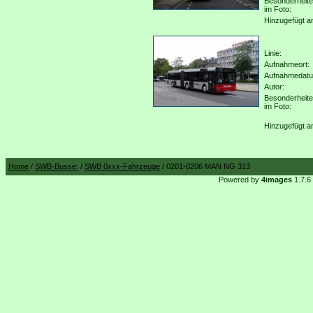
Besonderheit
im Foto:
Hinzugefügt a
Linie:
Aufnahmeort:
Aufnahmedat
Autor:
Besonderheit
im Foto:
Hinzugefügt a
Home
/
SWB-Busse:
/
SWB 0xxx-Fahrzeuge
/ 0201-0206 MAN NG 313
Powered by
4images
1.7.6