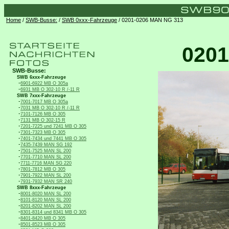
Home
/
SWB-Busse:
/
SWB 0xxx-Fahrzeuge
/ 0201-0206 MAN NG 313
0201
SWB-Busse:
SWB 6xxx-Fahrzeuge
-
6901-6922 MB O 305a
-
6931 MB O 302-10 R /-11 R
SWB 7xxx-Fahrzeuge
-
7001-7017 MB O 305a
-
7031 MB O 302-10 R /-11 R
-
7101-7126 MB O 305
-
7131 MB O 302-15 R
-
7201-7225 und 7241 MB O 305
-
7301-7323 MB O 305
-
7401-7434 und 7441 MB O 305
-
7435-7439 MAN SG 192
-
7501-7525 MAN SL 200
-
7701-7710 MAN SL 200
-
7711-7716 MAN SG 220
-
7801-7812 MB O 305
-
7901-7922 MAN SL 200
-
7931-7932 MAN SR 240
SWB 8xxx-Fahrzeuge
-
8001-8020 MAN SL 200
-
8101-8120 MAN SL 200
-
8201-8202 MAN SL 200
-
8301-8314 und 8341 MB O 305
-
8401-8420 MB O 305
-
8501-8523 MB O 305