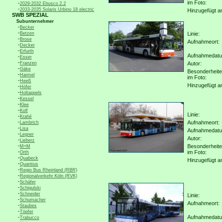
im Foto:
-
2029-2032 Ebusco 2.2
-
2033-2035 Solaris Urbino 18 electric
Hinzugefügt a
SWB SPEZIAL
Subunternehmer
-
Becker
-
Betzen
Linie:
-
Brose
Aufnahmeort:
-
Decker
-
Erfurth
Aufnahmedat
-
Esser
-
Franzen
Autor:
-
Gäke
Besonderheit
-
Harmel
im Foto:
-
Heeß
Hinzugefügt a
-
Höfer
-
Holtappels
-
Kessel
-
Klee
-
Kolf
Linie:
-
Krahé
-
Aufnahmeort:
Lambrich
-
Lisa
Aufnahmedat
-
Legner
Autor:
-
Lieberz
-
Besonderheit
M+M
-
im Foto:
Orth
-
Quabeck
Hinzugefügt a
-
Quantius
-
Regio Bus Rheinland (RBR)
-
Regionalverkehr Köln (RVK)
-
Schäfer
-
Schigulski
-
Schneider
Linie:
-
Schumacher
Aufnahmeort:
-
Staubes
-
Töpfer
-
Aufnahmedat
Trabucco