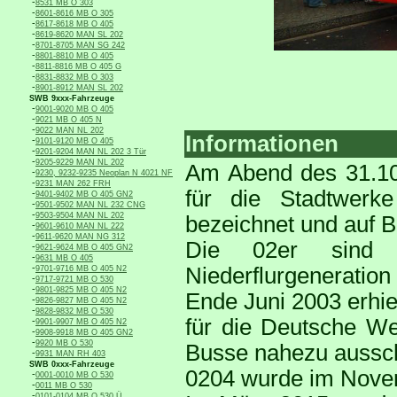
-
8531 MB O 303
-
8601-8616 MB O 305
-
8617-8618 MB O 405
-
8619-8620 MAN SL 202
-
8701-8705 MAN SG 242
-
8801-8810 MB O 405
-
8811-8816 MB O 405 G
-
8831-8832 MB O 303
-
8901-8912 MAN SL 202
SWB 9xxx-Fahrzeuge
-
9001-9020 MB O 405
-
9021 MB O 405 N
-
9022 MAN NL 202
Informationen
-
9101-9120 MB O 405
-
9201-9204 MAN NL 202 3 Tür
-
9205-9229 MAN NL 202
Am Abend des 31.10
-
9230, 9232-9235 Neoplan N 4021 NF
-
9231 MAN 262 FRH
für die Stadtwer
-
9401-9402 MB O 405 GN2
-
9501-9502 MAN NL 232 CNG
-
9503-9504 MAN NL 202
bezeichnet und auf
-
9601-9610 MAN NL 222
-
9611-9620 MAN NG 312
Die 02er sind 
-
9621-9624 MB O 405 GN2
-
9631 MB O 405
-
Niederflurgeneration
9701-9716 MB O 405 N2
-
9717-9721 MB O 530
-
9801-9825 MB O 405 N2
Ende Juni 2003 erhie
-
9826-9827 MB O 405 N2
-
9828-9832 MB O 530
für die Deutsche We
-
9901-9907 MB O 405 N2
-
9908-9918 MB O 405 GN2
-
9920 MB O 530
Busse nahezu ausschl
-
9931 MAN RH 403
SWB 0xxx-Fahrzeuge
0204 wurde im Novem
-
0001-0010 MB O 530
-
0011 MB O 530
-
0101-0104 MB O 530 Ü