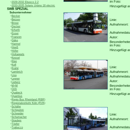
im Foto:
-
2029-2032 Ebusco 2.2
-
2033-2035 Solaris Urbino 18 electric
Hinzugefügt a
SWB SPEZIAL
Subunternehmer
-
Becker
-
Betzen
Linie:
-
Brose
Aufnahmeort:
-
Decker
-
Erfurth
Aufnahmedat
-
Esser
-
Franzen
Autor:
-
Gäke
Besonderheit
-
Harmel
im Foto:
-
Heeß
Hinzugefügt a
-
Höfer
-
Holtappels
-
Kessel
-
Klee
-
Kolf
Linie:
-
Krahé
-
Aufnahmeort:
Lambrich
-
Lisa
Aufnahmedat
-
Legner
Autor:
-
Lieberz
-
Besonderheit
M+M
-
im Foto:
Orth
-
Quabeck
Hinzugefügt a
-
Quantius
-
Regio Bus Rheinland (RBR)
-
Regionalverkehr Köln (RVK)
-
Schäfer
-
Schigulski
-
Schneider
Linie:
-
Schumacher
Aufnahmeort:
-
Staubes
-
Töpfer
-
Aufnahmedat
Trabucco