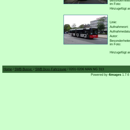
Besonderheit
im Foto:
Hinzugefügt a
Linie:
Aufnahmeort:
Aufnahmedat
Autor:
Besonderheit
im Foto:
Hinzugefügt a
Home
/
SWB-Busse:
/
SWB 0xxx-Fahrzeuge
/ 0201-0206 MAN NG 313
Powered by
4images
1.7.6