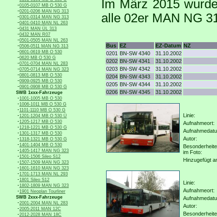
Im März 2015 wurde
-
0105-0107 MB O 530 G
-
0201-0206 MAN NG 313
alle 02er MAN NG 313
-
0301-0314 MAN NG 313
-
0401-0410 MAN NL 263
-
0431 MAN ÜL 313
-
0432 MAN R07
-
0501-0505 MAN NL 263
-
Bus
EZ
EZ-Datum
NZ
0506-0511 MAN NG 313
-
0601-0619 MB O 530
0201
BN-SW 4340
31.10.2002
-
0620 MB O 530 G
0202
BN-SW 4341
31.10.2002
-
0701-0704 MAN NL 283
-
0203
BN-SW 4342
31.10.2002
0705-0714 MAN NG 323
-
0801-0813 MB O 530
0204
BN-SW 4343
31.10.2002
-
0909-0925 MB O 530
0205
BN-SW 4344
31.10.2002
-
0901-0908 MB O 530 G
0206
BN-SW 4345
31.10.2002
SWB 1xxx-Fahrzeuge
-
1001-1005 MB O 530
-
1006-1011 MB O 530 G
-
1101-1110 MB O 530 G
-
Linie:
1201-1204 MB O 530 Ü
-
1205-1217 MB O 530
Aufnahmeort:
-
1218-1221 MB O 530 G
Aufnahmedat
-
1301-1317 MB O 530
-
Autor:
1318-1321 MB O 530 G
-
1401-1404 MB O 530
Besonderheit
-
1405-1417 MAN NG 323
im Foto:
-
1501-1506 Sileo S12
Hinzugefügt a
-
1507-1509 MAN NG 323
-
1601-1610 MAN NG 323
-
1701-1713 MAN NL 293
-
1801 Sileo S12
Linie:
-
1802-1809 MAN NG 323
Aufnahmeort:
-
1901 Neoplan Tourliner
SWB 2xxx-Fahrzeuge
Aufnahmedat
-
2001-2004 MAN NL 283
Autor:
-
2005-2011 MAN 12C
Besonderheit
-
2012-2028 MAN 18C