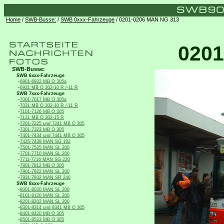
Home
/
SWB-Busse:
/
SWB 0xxx-Fahrzeuge
/ 0201-0206 MAN NG 313
0201
SWB-Busse:
SWB 6xxx-Fahrzeuge
-
6901-6922 MB O 305a
-
6931 MB O 302-10 R /-11 R
SWB 7xxx-Fahrzeuge
-
7001-7017 MB O 305a
-
7031 MB O 302-10 R /-11 R
-
7101-7126 MB O 305
-
7131 MB O 302-15 R
-
7201-7225 und 7241 MB O 305
-
7301-7323 MB O 305
-
7401-7434 und 7441 MB O 305
-
7435-7439 MAN SG 192
-
7501-7525 MAN SL 200
-
7701-7710 MAN SL 200
-
7711-7716 MAN SG 220
-
7801-7812 MB O 305
-
7901-7922 MAN SL 200
-
7931-7932 MAN SR 240
SWB 8xxx-Fahrzeuge
-
8001-8020 MAN SL 200
-
8101-8120 MAN SL 200
-
8201-8202 MAN SL 200
-
8301-8314 und 8341 MB O 305
-
8401-8420 MB O 305
-
8501-8523 MB O 305