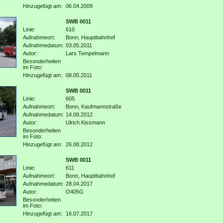
Hinzugefügt am:
06.04.2009
SWB 0011
Linie:
610
Aufnahmeort:
Bonn, Hauptbahnhof
Aufnahmedatum:
03.05.2011
Autor:
Lars Tempelmann
Besonderheiten
im Foto:
Hinzugefügt am:
08.05.2011
SWB 0011
Linie:
605
Aufnahmeort:
Bonn, Kaufmannstraße
Aufnahmedatum:
14.08.2012
Autor:
Ulrich Kissmann
Besonderheiten
im Foto:
Hinzugefügt am:
26.08.2012
SWB 0011
Linie:
611
Aufnahmeort:
Bonn, Hauptbahnhof
Aufnahmedatum:
28.04.2017
Autor:
O405G
Besonderheiten
im Foto:
Hinzugefügt am:
16.07.2017