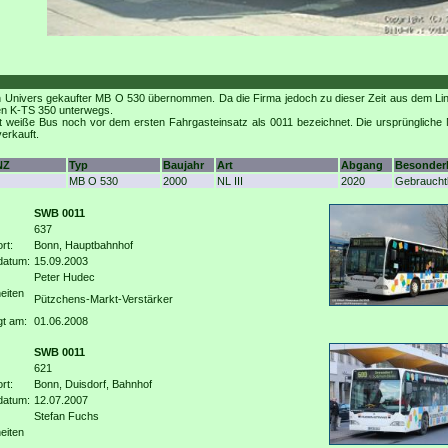
 Univers gekaufter MB O 530 übernommen. Da die Firma jedoch zu dieser Zeit aus dem Lini
en K-TS 350 unterwegs.
tt weiße Bus noch vor dem ersten Fahrgasteinsatz als 0011 bezeichnet. Die ursprüngliche
erkauft.
NZ
Typ
Baujahr
Art
Abgang
Besonder
MB O 530
2000
NL III
2020
Gebrauchtk
SWB 0011
637
rt:
Bonn, Hauptbahnhof
datum:
15.09.2003
Peter Hudec
eiten
Pützchens-Markt-Verstärker
gt am:
01.06.2008
SWB 0011
621
rt:
Bonn, Duisdorf, Bahnhof
datum:
12.07.2007
Stefan Fuchs
eiten