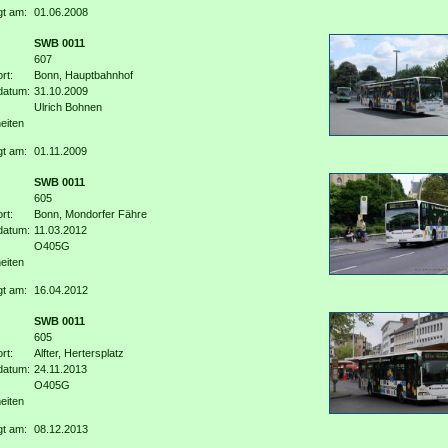
gt am:
01.06.2008
SWB 0011
607
rt:
Bonn, Hauptbahnhof
datum:
31.10.2009
Ulrich Bohnen
eiten
gt am:
01.11.2009
SWB 0011
605
rt:
Bonn, Mondorfer Fähre
datum:
11.03.2012
O405G
eiten
gt am:
16.04.2012
SWB 0011
605
rt:
Alfter, Hertersplatz
datum:
24.11.2013
O405G
eiten
gt am:
08.12.2013