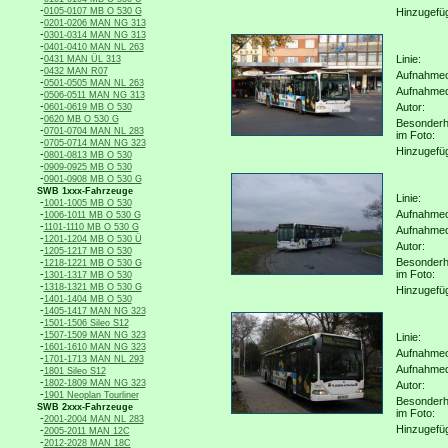
-
0105-0107 MB O 530 G
Hinzugefü
-
0201-0206 MAN NG 313
-
0301-0314 MAN NG 313
-
0401-0410 MAN NL 263
-
Linie:
0431 MAN ÜL 313
-
0432 MAN R07
Aufnahmeo
-
0501-0505 MAN NL 263
Aufnahme
-
0506-0511 MAN NG 313
-
Autor:
0601-0619 MB O 530
-
0620 MB O 530 G
Besonderh
-
0701-0704 MAN NL 283
im Foto:
-
0705-0714 MAN NG 323
Hinzugefü
-
0801-0813 MB O 530
-
0909-0925 MB O 530
-
0901-0908 MB O 530 G
SWB 1xxx-Fahrzeuge
Linie:
-
1001-1005 MB O 530
-
Aufnahmeo
1006-1011 MB O 530 G
-
1101-1110 MB O 530 G
Aufnahme
-
1201-1204 MB O 530 Ü
Autor:
-
1205-1217 MB O 530
-
Besonderh
1218-1221 MB O 530 G
-
im Foto:
1301-1317 MB O 530
-
1318-1321 MB O 530 G
Hinzugefü
-
1401-1404 MB O 530
-
1405-1417 MAN NG 323
-
1501-1506 Sileo S12
-
1507-1509 MAN NG 323
Linie:
-
1601-1610 MAN NG 323
Aufnahmeo
-
1701-1713 MAN NL 293
Aufnahme
-
1801 Sileo S12
-
1802-1809 MAN NG 323
Autor:
-
1901 Neoplan Tourliner
Besonderh
SWB 2xxx-Fahrzeuge
im Foto:
-
2001-2004 MAN NL 283
Hinzugefü
-
2005-2011 MAN 12C
-
2012-2028 MAN 18C