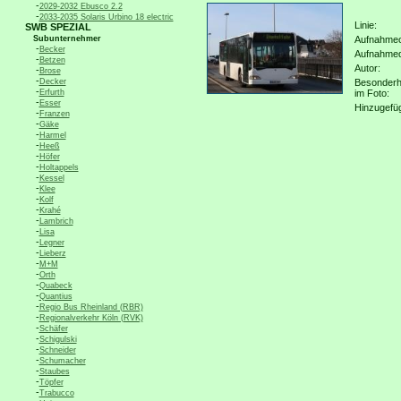
-
2029-2032 Ebusco 2.2
-
2033-2035 Solaris Urbino 18 electric
Linie:
SWB SPEZIAL
Subunternehmer
Aufnahmeo
-
Becker
Aufnahme
-
Betzen
Autor:
-
Brose
-
Decker
Besonderh
-
Erfurth
im Foto:
-
Esser
Hinzugefü
-
Franzen
-
Gäke
-
Harmel
-
Heeß
-
Höfer
-
Holtappels
-
Kessel
-
Klee
-
Kolf
-
Krahé
-
Lambrich
-
Lisa
-
Legner
-
Lieberz
-
M+M
-
Orth
-
Quabeck
-
Quantius
-
Regio Bus Rheinland (RBR)
-
Regionalverkehr Köln (RVK)
-
Schäfer
-
Schigulski
-
Schneider
-
Schumacher
-
Staubes
-
Töpfer
-
Trabucco