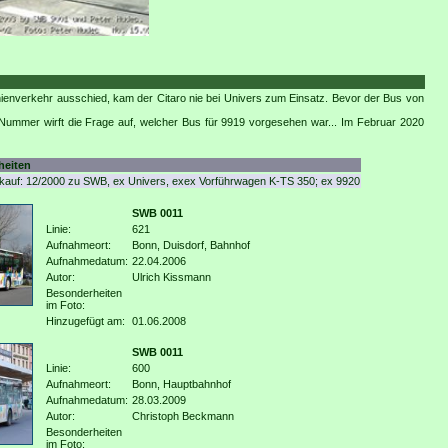
enverkehr ausschied, kam der Citaro nie bei Univers zum Einsatz. Bevor der Bus von
 Nummer wirft die Frage auf, welcher Bus für 9919 vorgesehen war... Im Februar 2020
heiten
auf: 12/2000 zu SWB, ex Univers, exex Vorführwagen K-TS 350; ex 9920
SWB 0011
Linie:
621
Aufnahmeort:
Bonn, Duisdorf, Bahnhof
Aufnahmedatum:
22.04.2006
Autor:
Ulrich Kissmann
Besonderheiten
im Foto:
Hinzugefügt am:
01.06.2008
SWB 0011
Linie:
600
Aufnahmeort:
Bonn, Hauptbahnhof
Aufnahmedatum:
28.03.2009
Autor:
Christoph Beckmann
Besonderheiten
im Foto: