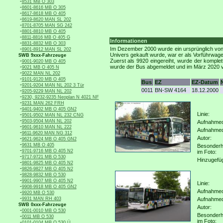
-
8531 MB O 303
-
8601-8616 MB O 305
-
8617-8618 MB O 405
-
8619-8620 MAN SL 202
-
8701-8705 MAN SG 242
-
8801-8810 MB O 405
-
8811-8816 MB O 405 G
Informationen
-
8831-8832 MB O 303
-
Im Dezember 2000 wurde ein ursprünglich von
8901-8912 MAN SL 202
Univers gekauft wurde, war er als Vorführwag
SWB 9xxx-Fahrzeuge
-
Zuerst als 9920 eingereiht, wurde der komple
9001-9020 MB O 405
-
wurde der Bus abgemeldet und im März 2020 v
9021 MB O 405 N
-
9022 MAN NL 202
-
9101-9120 MB O 405
Bus
EZ
EZ-Datum
-
9201-9204 MAN NL 202 3 Tür
0011
BN-SW 4164
18.12.2000
-
9205-9229 MAN NL 202
-
9230, 9232-9235 Neoplan N 4021 NF
-
9231 MAN 262 FRH
-
9401-9402 MB O 405 GN2
Linie:
-
9501-9502 MAN NL 232 CNG
-
9503-9504 MAN NL 202
Aufnahmeo
-
9601-9610 MAN NL 222
Aufnahme
-
9611-9620 MAN NG 312
Autor:
-
9621-9624 MB O 405 GN2
-
9631 MB O 405
Besonderh
-
9701-9716 MB O 405 N2
im Foto:
-
9717-9721 MB O 530
Hinzugefü
-
9801-9825 MB O 405 N2
-
9826-9827 MB O 405 N2
-
9828-9832 MB O 530
-
9901-9907 MB O 405 N2
Linie:
-
9908-9918 MB O 405 GN2
Aufnahmeo
-
9920 MB O 530
-
9931 MAN RH 403
Aufnahme
SWB 0xxx-Fahrzeuge
Autor:
-
0001-0010 MB O 530
Besonderh
-
0011 MB O 530
im Foto:
-
0101-0104 MB O 530 Ü