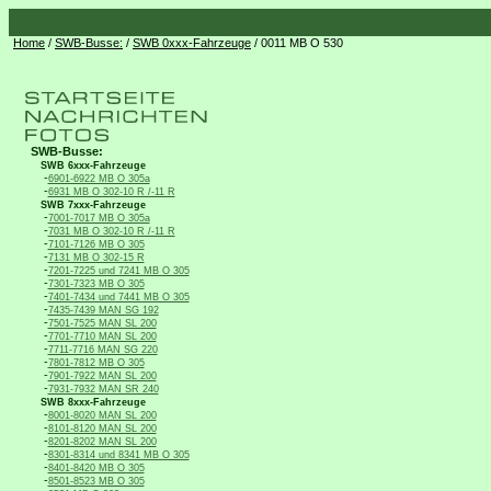
Home
/
SWB-Busse:
/
SWB 0xxx-Fahrzeuge
/ 0011 MB O 530
SWB-Busse:
SWB 6xxx-Fahrzeuge
-
6901-6922 MB O 305a
-
6931 MB O 302-10 R /-11 R
SWB 7xxx-Fahrzeuge
-
7001-7017 MB O 305a
-
7031 MB O 302-10 R /-11 R
-
7101-7126 MB O 305
-
7131 MB O 302-15 R
-
7201-7225 und 7241 MB O 305
-
7301-7323 MB O 305
-
7401-7434 und 7441 MB O 305
-
7435-7439 MAN SG 192
-
7501-7525 MAN SL 200
-
7701-7710 MAN SL 200
-
7711-7716 MAN SG 220
-
7801-7812 MB O 305
-
7901-7922 MAN SL 200
-
7931-7932 MAN SR 240
SWB 8xxx-Fahrzeuge
-
8001-8020 MAN SL 200
-
8101-8120 MAN SL 200
-
8201-8202 MAN SL 200
-
8301-8314 und 8341 MB O 305
-
8401-8420 MB O 305
-
8501-8523 MB O 305