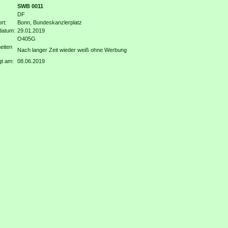
SWB 0011
DF
rt:
Bonn, Bundeskanzlerplatz
datum:
29.01.2019
O405G
eiten
Nach langer Zeit wieder weiß ohne Werbung
gt am:
08.06.2019