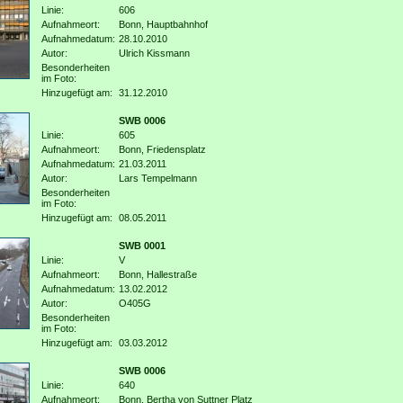
Linie:
606
Aufnahmeort:
Bonn, Hauptbahnhof
Aufnahmedatum:
28.10.2010
Autor:
Ulrich Kissmann
Besonderheiten
im Foto:
Hinzugefügt am:
31.12.2010
SWB 0006
Linie:
605
Aufnahmeort:
Bonn, Friedensplatz
Aufnahmedatum:
21.03.2011
Autor:
Lars Tempelmann
Besonderheiten
im Foto:
Hinzugefügt am:
08.05.2011
SWB 0001
Linie:
V
Aufnahmeort:
Bonn, Hallestraße
Aufnahmedatum:
13.02.2012
Autor:
O405G
Besonderheiten
im Foto:
Hinzugefügt am:
03.03.2012
SWB 0006
Linie:
640
Aufnahmeort:
Bonn, Bertha von Suttner Platz