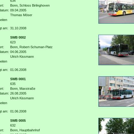
634
rt:
Bonn, Schloss Birlinghoven
datum:
09.04.2005
Thomas Möser
eiten
gt am:
31.10.2008
SWB 0002
623
rt:
Bonn, Robert-Schuman-Platz
datum:
04.06.2005
Ulrich Kissmann
eiten
gt am:
01.06.2008
SWB 0001
635
rt:
Bonn, Maxstraße
datum:
26.08.2005
Ulrich Kissmann
eiten
gt am:
01.06.2008
SWB 0005
632
rt:
Bonn, Hauptbahnhof