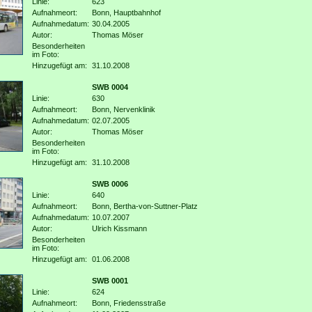
Linie:
623
Aufnahmeort:
Bonn, Hauptbahnhof
Aufnahmedatum:
30.04.2005
Autor:
Thomas Möser
Besonderheiten
im Foto:
Hinzugefügt am:
31.10.2008
SWB 0004
Linie:
630
Aufnahmeort:
Bonn, Nervenklinik
Aufnahmedatum:
02.07.2005
Autor:
Thomas Möser
Besonderheiten
im Foto:
Hinzugefügt am:
31.10.2008
SWB 0006
Linie:
640
Aufnahmeort:
Bonn, Bertha-von-Suttner-Platz
Aufnahmedatum:
10.07.2007
Autor:
Ulrich Kissmann
Besonderheiten
im Foto:
Hinzugefügt am:
01.06.2008
SWB 0001
Linie:
624
Aufnahmeort:
Bonn, Friedensstraße