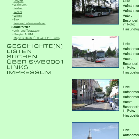
-
Linie:
Univers
-
Wallmeroth
Aufnahmeo
-
Welker
Aufnahme
-
Welter
-
Autor:
Willms
-
Zink
Besonderh
-
Weitere Subunternehmer
im Foto:
Sonderserien
Hinzugefü
-
Leih- und Testwagen
-
Neoplan N 814
-
Magirus Deutz Ü80 240 L118 Turbo
Linie:
Aufnahmeo
Aufnahme
Autor:
Besonderh
im Foto:
Hinzugefü
Linie:
Aufnahmeo
Aufnahme
Autor:
Besonderh
im Foto:
Hinzugefü
Linie:
Aufnahmeo