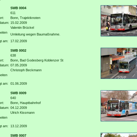
SWB 0004
611
rt:
Bonn, Trajektknoten
datum:
15.02.2009
Valentin Brückel
eiten
Umleitung wegen Baumaßnahme.
gt am:
17.02.2009
SWB 0002
638
rt:
Bonn, Bad Godesberg Koblenzer St
datum:
07.05.2009
Christoph Beckmann
eiten
gt am:
01.06.2009
SWB 0009
640
rt:
Bonn, Hauptbahnhof
datum:
04.12.2009
Ulrich Kissmann
eiten
gt am:
13.12.2009
SWB 0007