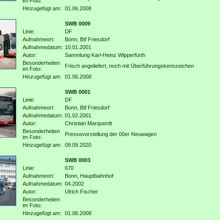
im Foto:
Hinzugefügt am:
01.06.2008
SWB 0009
Linie:
DF
Aufnahmeort:
Bonn, Btf Friesdorf
Aufnahmedatum:
10.01.2001
Autor:
Sammlung Karl-Heinz Wipperfürth
Besonderheiten
Frisch angeliefert, noch mit Überführungskennzeichen
im Foto:
Hinzugefügt am:
01.06.2008
SWB 0001
Linie:
DF
Aufnahmeort:
Bonn, Btf Friesdorf
Aufnahmedatum:
01.02.2001
Autor:
Christian Marquordt
Besonderheiten
Pressevorstellung der 00er Neuwagen
im Foto:
Hinzugefügt am:
09.09.2020
SWB 0003
Linie:
670
Aufnahmeort:
Bonn, Hauptbahnhof
Aufnahmedatum:
04.2002
Autor:
Ulrich Fischer
Besonderheiten
im Foto:
Hinzugefügt am:
01.06.2008