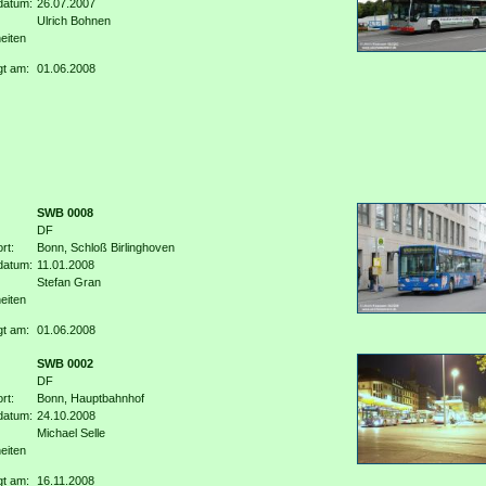
datum:
26.07.2007
Ulrich Bohnen
eiten
gt am:
01.06.2008
SWB 0008
DF
rt:
Bonn, Schloß Birlinghoven
datum:
11.01.2008
Stefan Gran
eiten
gt am:
01.06.2008
SWB 0002
DF
rt:
Bonn, Hauptbahnhof
datum:
24.10.2008
Michael Selle
eiten
gt am:
16.11.2008