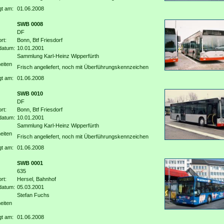
gt am:
01.06.2008
SWB 0008
DF
rt:
Bonn, Btf Friesdorf
datum:
10.01.2001
Sammlung Karl-Heinz Wipperfürth
eiten
Frisch angeliefert, noch mit Überführungskennzeichen
gt am:
01.06.2008
SWB 0010
DF
rt:
Bonn, Btf Friesdorf
datum:
10.01.2001
Sammlung Karl-Heinz Wipperfürth
eiten
Frisch angeliefert, noch mit Überführungskennzeichen
gt am:
01.06.2008
SWB 0001
635
rt:
Hersel, Bahnhof
datum:
05.03.2001
Stefan Fuchs
eiten
gt am:
01.06.2008