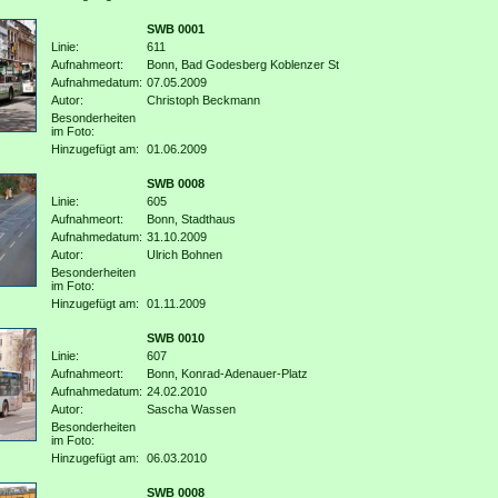
SWB 0001
Linie:
611
Aufnahmeort:
Bonn, Bad Godesberg Koblenzer St
Aufnahmedatum:
07.05.2009
Autor:
Christoph Beckmann
Besonderheiten
im Foto:
Hinzugefügt am:
01.06.2009
SWB 0008
Linie:
605
Aufnahmeort:
Bonn, Stadthaus
Aufnahmedatum:
31.10.2009
Autor:
Ulrich Bohnen
Besonderheiten
im Foto:
Hinzugefügt am:
01.11.2009
SWB 0010
Linie:
607
Aufnahmeort:
Bonn, Konrad-Adenauer-Platz
Aufnahmedatum:
24.02.2010
Autor:
Sascha Wassen
Besonderheiten
im Foto:
Hinzugefügt am:
06.03.2010
SWB 0008