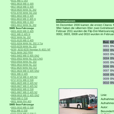
-
8531 MB O 303
-
8601-8616 MB O 305
-
8617-8618 MB O 405
-
8619-8620 MAN SL 202
-
8701-8705 MAN SG 242
-
8801-8810 MB O 405
-
8811-8816 MB O 405 G
Informationen
-
8831-8832 MB O 303
-
Im Dezember 2000 kamen die ersten Citaros fü
8901-8912 MAN SL 202
98er haben die silbernen 00er zwei Getriebear
SWB 9xxx-Fahrzeuge
-
Februar 2011 wurden die Flip-Dot-Matrixanzei
9001-9020 MB O 405
-
0002, 0003, 0008 und 0010 wurden im Februar 
9021 MB O 405 N
-
9022 MAN NL 202
-
9101-9120 MB O 405
Bus
EZ
-
9201-9204 MAN NL 202 3 Tür
0001
BN
-
9205-9229 MAN NL 202
-
9230, 9232-9235 Neoplan N 4021 NF
0002
BN
-
9231 MAN 262 FRH
0003
BN
-
9401-9402 MB O 405 GN2
0004
BN
-
9501-9502 MAN NL 232 CNG
-
9503-9504 MAN NL 202
0005
BN
-
9601-9610 MAN NL 222
0006
BN
-
9611-9620 MAN NG 312
0007
BN
-
9621-9624 MB O 405 GN2
-
9631 MB O 405
0008
BN
-
9701-9716 MB O 405 N2
0009
BN
-
9717-9721 MB O 530
0010
BN
-
9801-9825 MB O 405 N2
-
9826-9827 MB O 405 N2
-
9828-9832 MB O 530
-
9901-9907 MB O 405 N2
Linie:
-
9908-9918 MB O 405 GN2
-
9920 MB O 530
Aufnahmeo
-
9931 MAN RH 403
Aufnahme
SWB 0xxx-Fahrzeuge
Autor:
-
0001-0010 MB O 530
-
0011 MB O 530
Besonderh
-
0101-0104 MB O 530 Ü