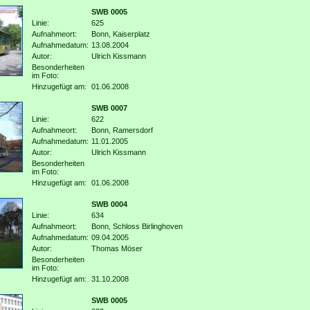
SWB 0005
Linie:
625
Aufnahmeort:
Bonn, Kaiserplatz
Aufnahmedatum:
13.08.2004
Autor:
Ulrich Kissmann
Besonderheiten
im Foto:
Hinzugefügt am:
01.06.2008
SWB 0007
Linie:
622
Aufnahmeort:
Bonn, Ramersdorf
Aufnahmedatum:
11.01.2005
Autor:
Ulrich Kissmann
Besonderheiten
im Foto:
Hinzugefügt am:
01.06.2008
SWB 0004
Linie:
634
Aufnahmeort:
Bonn, Schloss Birlinghoven
Aufnahmedatum:
09.04.2005
Autor:
Thomas Möser
Besonderheiten
im Foto:
Hinzugefügt am:
31.10.2008
SWB 0005