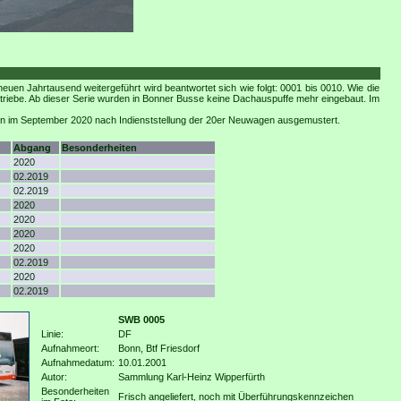
n Jahrtausend weitergeführt wird beantwortet sich wie folgt: 0001 bis 0010. Wie die
Getriebe. Ab dieser Serie wurden in Bonner Busse keine Dachauspuffe mehr eingebaut. Im
den im September 2020 nach Indienststellung der 20er Neuwagen ausgemustert.
Abgang
Besonderheiten
2020
02.2019
02.2019
2020
2020
2020
2020
02.2019
2020
02.2019
SWB 0005
Linie:
DF
Aufnahmeort:
Bonn, Btf Friesdorf
Aufnahmedatum:
10.01.2001
Autor:
Sammlung Karl-Heinz Wipperfürth
Besonderheiten
Frisch angeliefert, noch mit Überführungskennzeichen