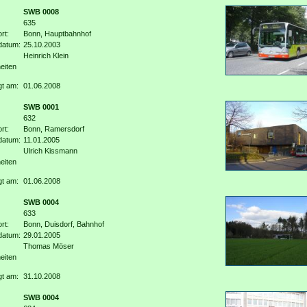
SWB 0008
635
rt:
Bonn, Hauptbahnhof
datum:
25.10.2003
Heinrich Klein
eiten
gt am:
01.06.2008
SWB 0001
632
rt:
Bonn, Ramersdorf
datum:
11.01.2005
Ulrich Kissmann
eiten
gt am:
01.06.2008
SWB 0004
633
rt:
Bonn, Duisdorf, Bahnhof
datum:
29.01.2005
Thomas Möser
eiten
gt am:
31.10.2008
SWB 0004