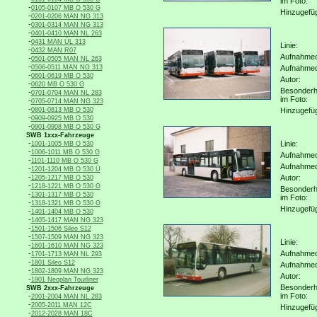
im Foto:
-
0105-0107 MB O 530 G
Hinzugefü
-
0201-0206 MAN NG 313
-
0301-0314 MAN NG 313
-
0401-0410 MAN NL 263
-
0431 MAN ÜL 313
Linie:
-
0432 MAN R07
Aufnahmeo
-
0501-0505 MAN NL 263
-
0506-0511 MAN NG 313
Aufnahme
-
0601-0619 MB O 530
Autor:
-
0620 MB O 530 G
Besonderh
-
0701-0704 MAN NL 283
im Foto:
-
0705-0714 MAN NG 323
-
0801-0813 MB O 530
Hinzugefü
-
0909-0925 MB O 530
-
0901-0908 MB O 530 G
SWB 1xxx-Fahrzeuge
-
Linie:
1001-1005 MB O 530
-
1006-1011 MB O 530 G
Aufnahmeo
-
1101-1110 MB O 530 G
Aufnahme
-
1201-1204 MB O 530 Ü
-
Autor:
1205-1217 MB O 530
-
1218-1221 MB O 530 G
Besonderh
-
1301-1317 MB O 530
im Foto:
-
1318-1321 MB O 530 G
Hinzugefü
-
1401-1404 MB O 530
-
1405-1417 MAN NG 323
-
1501-1506 Sileo S12
-
1507-1509 MAN NG 323
Linie:
-
1601-1610 MAN NG 323
-
Aufnahmeo
1701-1713 MAN NL 293
-
1801 Sileo S12
Aufnahme
-
1802-1809 MAN NG 323
Autor:
-
1901 Neoplan Tourliner
Besonderh
SWB 2xxx-Fahrzeuge
-
im Foto:
2001-2004 MAN NL 283
-
2005-2011 MAN 12C
Hinzugefü
-
2012-2028 MAN 18C