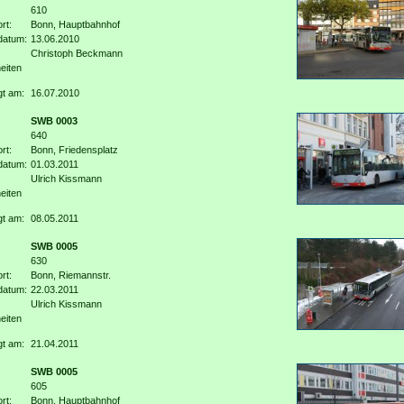
610
rt:
Bonn, Hauptbahnhof
datum:
13.06.2010
Christoph Beckmann
eiten
gt am:
16.07.2010
SWB 0003
640
rt:
Bonn, Friedensplatz
datum:
01.03.2011
Ulrich Kissmann
eiten
gt am:
08.05.2011
SWB 0005
630
rt:
Bonn, Riemannstr.
datum:
22.03.2011
Ulrich Kissmann
eiten
gt am:
21.04.2011
SWB 0005
605
rt:
Bonn, Hauptbahnhof