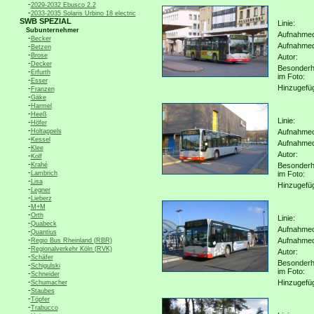
-
2029-2032 Ebusco 2.2
-
2033-2035 Solaris Urbino 18 electric
SWB SPEZIAL
Linie:
Subunternehmer
Aufnahmeo
-
Becker
Aufnahme
-
Betzen
-
Brose
Autor:
-
Decker
Besonderh
-
Erfurth
im Foto:
-
Esser
Hinzugefü
-
Franzen
-
Gäke
-
Harmel
-
Heeß
Linie:
-
Höfer
-
Holtappels
Aufnahmeo
-
Kessel
Aufnahme
-
Klee
Autor:
-
Kolf
-
Krahé
Besonderh
-
Lambrich
im Foto:
-
Lisa
Hinzugefü
-
Legner
-
Lieberz
-
M+M
-
Orth
Linie:
-
Quabeck
Aufnahmeo
-
Quantius
-
Aufnahme
Regio Bus Rheinland (RBR)
-
Regionalverkehr Köln (RVK)
Autor:
-
Schäfer
Besonderh
-
Schigulski
im Foto:
-
Schneider
-
Hinzugefü
Schumacher
-
Staubes
-
Töpfer
-
Trabucco