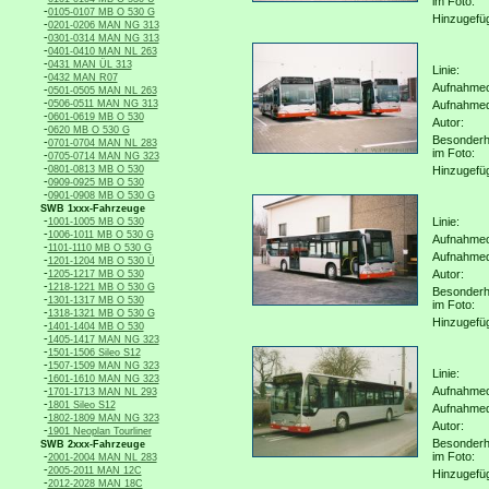
im Foto:
-
0105-0107 MB O 530 G
Hinzugefü
-
0201-0206 MAN NG 313
-
0301-0314 MAN NG 313
-
0401-0410 MAN NL 263
-
0431 MAN ÜL 313
Linie:
-
0432 MAN R07
Aufnahmeo
-
0501-0505 MAN NL 263
-
0506-0511 MAN NG 313
Aufnahme
-
0601-0619 MB O 530
Autor:
-
0620 MB O 530 G
Besonderh
-
0701-0704 MAN NL 283
im Foto:
-
0705-0714 MAN NG 323
-
0801-0813 MB O 530
Hinzugefü
-
0909-0925 MB O 530
-
0901-0908 MB O 530 G
SWB 1xxx-Fahrzeuge
-
Linie:
1001-1005 MB O 530
-
1006-1011 MB O 530 G
Aufnahmeo
-
1101-1110 MB O 530 G
Aufnahme
-
1201-1204 MB O 530 Ü
-
Autor:
1205-1217 MB O 530
-
1218-1221 MB O 530 G
Besonderh
-
1301-1317 MB O 530
im Foto:
-
1318-1321 MB O 530 G
Hinzugefü
-
1401-1404 MB O 530
-
1405-1417 MAN NG 323
-
1501-1506 Sileo S12
-
1507-1509 MAN NG 323
Linie:
-
1601-1610 MAN NG 323
-
Aufnahmeo
1701-1713 MAN NL 293
-
1801 Sileo S12
Aufnahme
-
1802-1809 MAN NG 323
Autor:
-
1901 Neoplan Tourliner
Besonderh
SWB 2xxx-Fahrzeuge
-
im Foto:
2001-2004 MAN NL 283
-
2005-2011 MAN 12C
Hinzugefü
-
2012-2028 MAN 18C