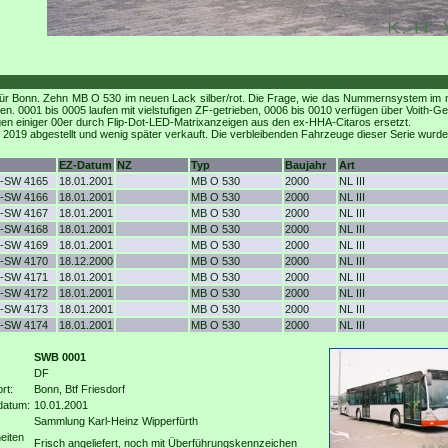
r Bonn. Zehn MB O 530 im neuen Lack silber/rot. Die Frage, wie das Nummernsystem im neue
ten. 0001 bis 0005 laufen mit vielstufigen ZF-getrieben, 0006 bis 0010 verfügen über Voith-
gen einiger 00er durch Flip-Dot-LED-Matrixanzeigen aus den ex-HHA-Citaros ersetzt.
2019 abgestellt und wenig später verkauft. Die verbleibenden Fahrzeuge dieser Serie wur
EZ-Datum
NZ
Typ
Baujahr
Art
-SW 4165
18.01.2001
MB O 530
2000
NL III
-SW 4166
18.01.2001
MB O 530
2000
NL III
-SW 4167
18.01.2001
MB O 530
2000
NL III
-SW 4168
18.01.2001
MB O 530
2000
NL III
-SW 4169
18.01.2001
MB O 530
2000
NL III
-SW 4170
18.12.2000
MB O 530
2000
NL III
-SW 4171
18.01.2001
MB O 530
2000
NL III
-SW 4172
18.01.2001
MB O 530
2000
NL III
-SW 4173
18.01.2001
MB O 530
2000
NL III
-SW 4174
18.01.2001
MB O 530
2000
NL III
SWB 0001
DF
rt:
Bonn, Btf Friesdorf
datum:
10.01.2001
Sammlung Karl-Heinz Wipperfürth
eiten
Frisch angeliefert, noch mit Überführungskennzeichen