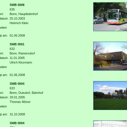
SWB 0008
635
rt:
Bonn, Hauptbahnhof
datum:
25.10.2003
Heinrich Klein
eiten
gt am:
01.06.2008
SWB 0001
632
rt:
Bonn, Ramersdorf
datum:
11.01.2005
Ulrich Kissmann
eiten
gt am:
01.06.2008
SWB 0004
633
rt:
Bonn, Duisdorf, Bahnhof
datum:
29.01.2005
Thomas Möser
eiten
gt am:
31.10.2008
SWB 0004