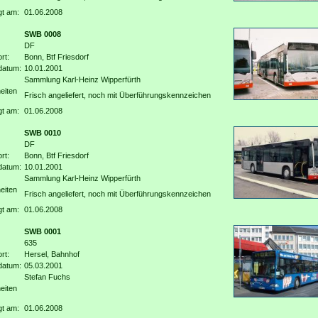
gt am:
01.06.2008
SWB 0008
DF
rt:
Bonn, Btf Friesdorf
datum:
10.01.2001
Sammlung Karl-Heinz Wipperfürth
eiten
Frisch angeliefert, noch mit Überführungskennzeichen
gt am:
01.06.2008
SWB 0010
DF
rt:
Bonn, Btf Friesdorf
datum:
10.01.2001
Sammlung Karl-Heinz Wipperfürth
eiten
Frisch angeliefert, noch mit Überführungskennzeichen
gt am:
01.06.2008
SWB 0001
635
rt:
Hersel, Bahnhof
datum:
05.03.2001
Stefan Fuchs
eiten
gt am:
01.06.2008