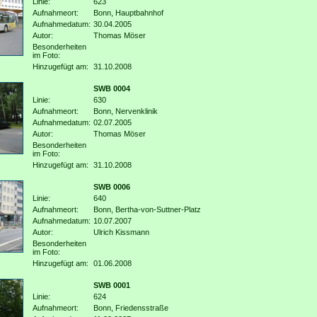
Linie:
623
Aufnahmeort:
Bonn, Hauptbahnhof
Aufnahmedatum:
30.04.2005
Autor:
Thomas Möser
Besonderheiten
im Foto:
Hinzugefügt am:
31.10.2008
SWB 0004
Linie:
630
Aufnahmeort:
Bonn, Nervenklinik
Aufnahmedatum:
02.07.2005
Autor:
Thomas Möser
Besonderheiten
im Foto:
Hinzugefügt am:
31.10.2008
SWB 0006
Linie:
640
Aufnahmeort:
Bonn, Bertha-von-Suttner-Platz
Aufnahmedatum:
10.07.2007
Autor:
Ulrich Kissmann
Besonderheiten
im Foto:
Hinzugefügt am:
01.06.2008
SWB 0001
Linie:
624
Aufnahmeort:
Bonn, Friedensstraße