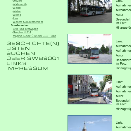
-
Linie:
Univers
-
Wallmeroth
Aufnahmeo
-
Welker
Aufnahme
-
Welter
-
Autor:
Willms
-
Zink
Besonderh
-
Weitere Subunternehmer
im Foto:
Sonderserien
Hinzugefü
-
Leih- und Testwagen
-
Neoplan N 814
-
Magirus Deutz Ü80 240 L118 Turbo
Linie:
Aufnahmeo
Aufnahme
Autor:
Besonderh
im Foto:
Hinzugefü
Linie:
Aufnahmeo
Aufnahme
Autor:
Besonderh
im Foto:
Hinzugefü
Linie:
Aufnahmeo