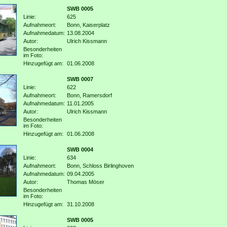
SWB 0005
Linie:
625
Aufnahmeort:
Bonn, Kaiserplatz
Aufnahmedatum:
13.08.2004
Autor:
Ulrich Kissmann
Besonderheiten
im Foto:
Hinzugefügt am:
01.06.2008
SWB 0007
Linie:
622
Aufnahmeort:
Bonn, Ramersdorf
Aufnahmedatum:
11.01.2005
Autor:
Ulrich Kissmann
Besonderheiten
im Foto:
Hinzugefügt am:
01.06.2008
SWB 0004
Linie:
634
Aufnahmeort:
Bonn, Schloss Birlinghoven
Aufnahmedatum:
09.04.2005
Autor:
Thomas Möser
Besonderheiten
im Foto:
Hinzugefügt am:
31.10.2008
SWB 0005