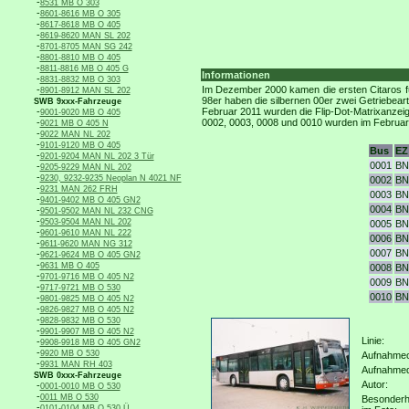
-
8531 MB O 303
-
8601-8616 MB O 305
-
8617-8618 MB O 405
-
8619-8620 MAN SL 202
-
8701-8705 MAN SG 242
-
8801-8810 MB O 405
-
8811-8816 MB O 405 G
Informationen
-
8831-8832 MB O 303
-
Im Dezember 2000 kamen die ersten Citaros fü
8901-8912 MAN SL 202
98er haben die silbernen 00er zwei Getriebear
SWB 9xxx-Fahrzeuge
-
Februar 2011 wurden die Flip-Dot-Matrixanzei
9001-9020 MB O 405
-
0002, 0003, 0008 und 0010 wurden im Februar 
9021 MB O 405 N
-
9022 MAN NL 202
-
9101-9120 MB O 405
Bus
EZ
-
9201-9204 MAN NL 202 3 Tür
0001
BN
-
9205-9229 MAN NL 202
-
9230, 9232-9235 Neoplan N 4021 NF
0002
BN
-
9231 MAN 262 FRH
0003
BN
-
9401-9402 MB O 405 GN2
0004
BN
-
9501-9502 MAN NL 232 CNG
-
9503-9504 MAN NL 202
0005
BN
-
9601-9610 MAN NL 222
0006
BN
-
9611-9620 MAN NG 312
0007
BN
-
9621-9624 MB O 405 GN2
-
9631 MB O 405
0008
BN
-
9701-9716 MB O 405 N2
0009
BN
-
9717-9721 MB O 530
0010
BN
-
9801-9825 MB O 405 N2
-
9826-9827 MB O 405 N2
-
9828-9832 MB O 530
-
9901-9907 MB O 405 N2
Linie:
-
9908-9918 MB O 405 GN2
-
9920 MB O 530
Aufnahmeo
-
9931 MAN RH 403
Aufnahme
SWB 0xxx-Fahrzeuge
Autor:
-
0001-0010 MB O 530
-
0011 MB O 530
Besonderh
-
0101-0104 MB O 530 Ü