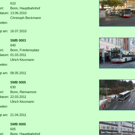
610
rt:
Bonn, Hauptbahnhof
datum:
13.06.2010
Christoph Beckmann
eiten
gt am:
16.07.2010
SWB 0003
640
rt:
Bonn, Friedensplatz
datum:
01.03.2011
Ulrich Kissmann
eiten
gt am:
08.05.2011
SWB 0005
630
rt:
Bonn, Riemannstr.
datum:
22.03.2011
Ulrich Kissmann
eiten
gt am:
21.04.2011
SWB 0005
605
rt:
Bonn, Hauptbahnhof