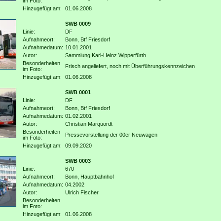
im Foto:
Hinzugefügt am:
01.06.2008
SWB 0009
Linie:
DF
Aufnahmeort:
Bonn, Btf Friesdorf
Aufnahmedatum:
10.01.2001
Autor:
Sammlung Karl-Heinz Wipperfürth
Besonderheiten
Frisch angeliefert, noch mit Überführungskennzeichen
im Foto:
Hinzugefügt am:
01.06.2008
SWB 0001
Linie:
DF
Aufnahmeort:
Bonn, Btf Friesdorf
Aufnahmedatum:
01.02.2001
Autor:
Christian Marquordt
Besonderheiten
Pressevorstellung der 00er Neuwagen
im Foto:
Hinzugefügt am:
09.09.2020
SWB 0003
Linie:
670
Aufnahmeort:
Bonn, Hauptbahnhof
Aufnahmedatum:
04.2002
Autor:
Ulrich Fischer
Besonderheiten
im Foto:
Hinzugefügt am:
01.06.2008