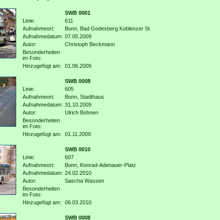
SWB 0001
Linie:
611
Aufnahmeort:
Bonn, Bad Godesberg Koblenzer St
Aufnahmedatum:
07.05.2009
Autor:
Christoph Beckmann
Besonderheiten
im Foto:
Hinzugefügt am:
01.06.2009
SWB 0008
Linie:
605
Aufnahmeort:
Bonn, Stadthaus
Aufnahmedatum:
31.10.2009
Autor:
Ulrich Bohnen
Besonderheiten
im Foto:
Hinzugefügt am:
01.11.2009
SWB 0010
Linie:
607
Aufnahmeort:
Bonn, Konrad-Adenauer-Platz
Aufnahmedatum:
24.02.2010
Autor:
Sascha Wassen
Besonderheiten
im Foto:
Hinzugefügt am:
06.03.2010
SWB 0008