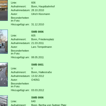
Linie:
606
Aufnahmeort:
Bonn, Hauptbahnhof
Aufnahmedatum:
28.10.2010
Autor:
Ulrich Kissmann
Besonderheiten
im Foto:
Hinzugefügt am:
31.12.2010
SWB 0006
Linie:
605
Aufnahmeort:
Bonn, Friedensplatz
Aufnahmedatum:
21.03.2011
Autor:
Lars Tempelmann
Besonderheiten
im Foto:
Hinzugefügt am:
08.05.2011
SWB 0001
Linie:
V
Aufnahmeort:
Bonn, Hallestraße
Aufnahmedatum:
13.02.2012
Autor:
O405G
Besonderheiten
im Foto:
Hinzugefügt am:
03.03.2012
SWB 0006
Linie:
640
Aufnahmeort:
Bonn, Bertha von Suttner Platz