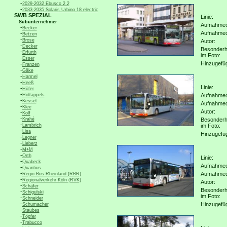
-
2029-2032 Ebusco 2.2
-
2033-2035 Solaris Urbino 18 electric
SWB SPEZIAL
Linie:
Subunternehmer
Aufnahmeo
-
Becker
Aufnahme
-
Betzen
-
Brose
Autor:
-
Decker
Besonderh
-
Erfurth
im Foto:
-
Esser
Hinzugefü
-
Franzen
-
Gäke
-
Harmel
-
Heeß
Linie:
-
Höfer
-
Holtappels
Aufnahmeo
-
Kessel
Aufnahme
-
Klee
Autor:
-
Kolf
-
Krahé
Besonderh
-
Lambrich
im Foto:
-
Lisa
Hinzugefü
-
Legner
-
Lieberz
-
M+M
-
Orth
Linie:
-
Quabeck
Aufnahmeo
-
Quantius
-
Aufnahme
Regio Bus Rheinland (RBR)
-
Regionalverkehr Köln (RVK)
Autor:
-
Schäfer
Besonderh
-
Schigulski
im Foto:
-
Schneider
-
Hinzugefü
Schumacher
-
Staubes
-
Töpfer
-
Trabucco