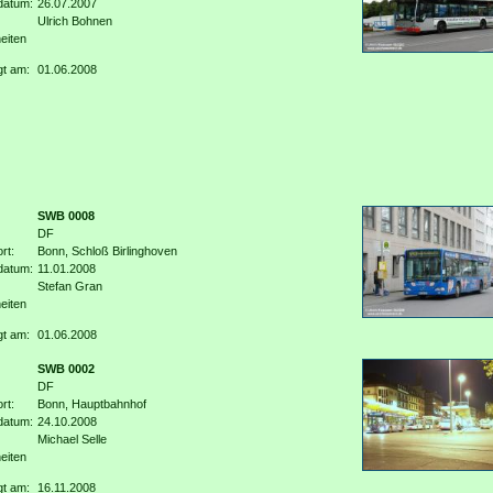
datum:
26.07.2007
Ulrich Bohnen
eiten
gt am:
01.06.2008
SWB 0008
DF
rt:
Bonn, Schloß Birlinghoven
datum:
11.01.2008
Stefan Gran
eiten
gt am:
01.06.2008
SWB 0002
DF
rt:
Bonn, Hauptbahnhof
datum:
24.10.2008
Michael Selle
eiten
gt am:
16.11.2008