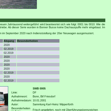
n Jahrtausend weitergeführt wird beantwortet sich wie folgt: 0001 bis 0010. Wie die
Getriebe. Ab dieser Serie wurden in Bonner Busse keine Dachauspuffe mehr eingebaut. Im
den im September 2020 nach Indienststellung der 20er Neuwagen ausgemustert.
Abgang
Besonderheiten
2020
02.2019
02.2019
2020
2020
2020
2020
02.2019
2020
02.2019
SWB 0005
Linie:
DF
Aufnahmeort:
Bonn, Btf Friesdorf
Aufnahmedatum:
10.01.2001
Autor:
Sammlung Karl-Heinz Wipperfürth
Besonderheiten
Frisch angeliefert, noch mit Überführungskennzeichen