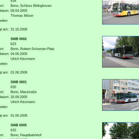
634
rt:
Bonn, Schloss Birlinghoven
datum:
09.04.2005
Thomas Möser
eiten
gt am:
31.10.2008
SWB 0002
623
rt:
Bonn, Robert-Schuman-Platz
datum:
04.06.2005
Ulrich Kissmann
eiten
gt am:
01.06.2008
SWB 0001
635
rt:
Bonn, Maxstraße
datum:
26.08.2005
Ulrich Kissmann
eiten
gt am:
01.06.2008
SWB 0005
632
rt:
Bonn, Hauptbahnhof