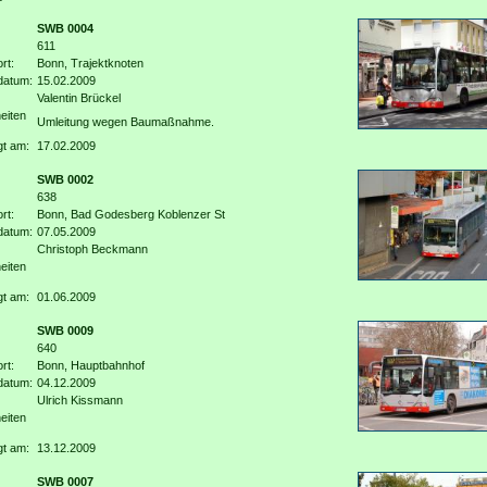
SWB 0004
611
rt:
Bonn, Trajektknoten
datum:
15.02.2009
Valentin Brückel
eiten
Umleitung wegen Baumaßnahme.
gt am:
17.02.2009
SWB 0002
638
rt:
Bonn, Bad Godesberg Koblenzer St
datum:
07.05.2009
Christoph Beckmann
eiten
gt am:
01.06.2009
SWB 0009
640
rt:
Bonn, Hauptbahnhof
datum:
04.12.2009
Ulrich Kissmann
eiten
gt am:
13.12.2009
SWB 0007