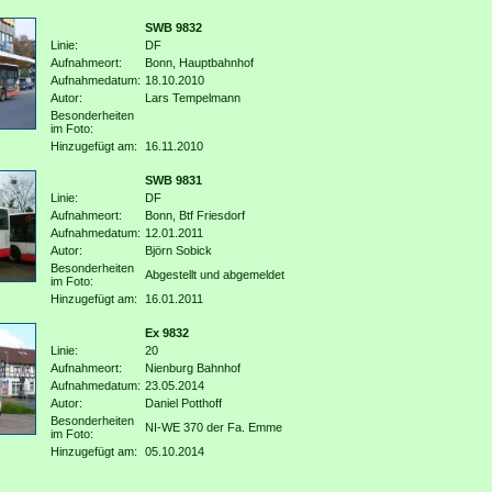
SWB 9832
Linie:
DF
Aufnahmeort:
Bonn, Hauptbahnhof
Aufnahmedatum:
18.10.2010
Autor:
Lars Tempelmann
Besonderheiten
im Foto:
Hinzugefügt am:
16.11.2010
SWB 9831
Linie:
DF
Aufnahmeort:
Bonn, Btf Friesdorf
Aufnahmedatum:
12.01.2011
Autor:
Björn Sobick
Besonderheiten
Abgestellt und abgemeldet
im Foto:
Hinzugefügt am:
16.01.2011
Ex 9832
Linie:
20
Aufnahmeort:
Nienburg Bahnhof
Aufnahmedatum:
23.05.2014
Autor:
Daniel Potthoff
Besonderheiten
NI-WE 370 der Fa. Emme
im Foto:
Hinzugefügt am:
05.10.2014