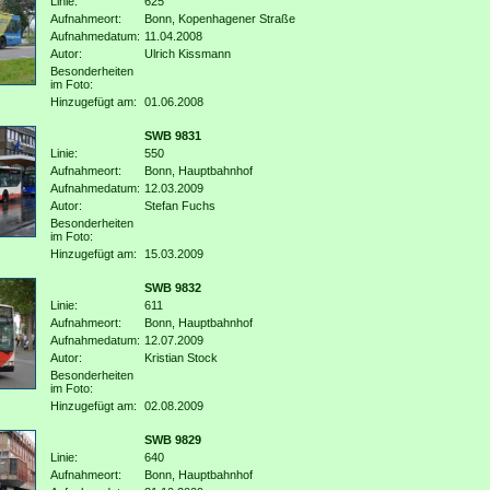
Linie:
625
Aufnahmeort:
Bonn, Kopenhagener Straße
Aufnahmedatum:
11.04.2008
Autor:
Ulrich Kissmann
Besonderheiten
im Foto:
Hinzugefügt am:
01.06.2008
SWB 9831
Linie:
550
Aufnahmeort:
Bonn, Hauptbahnhof
Aufnahmedatum:
12.03.2009
Autor:
Stefan Fuchs
Besonderheiten
im Foto:
Hinzugefügt am:
15.03.2009
SWB 9832
Linie:
611
Aufnahmeort:
Bonn, Hauptbahnhof
Aufnahmedatum:
12.07.2009
Autor:
Kristian Stock
Besonderheiten
im Foto:
Hinzugefügt am:
02.08.2009
SWB 9829
Linie:
640
Aufnahmeort:
Bonn, Hauptbahnhof