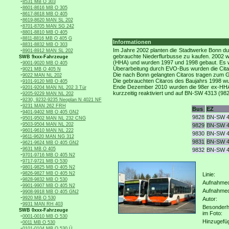
-
8531 MB O 303
-
8601-8616 MB O 305
-
8617-8618 MB O 405
-
8619-8620 MAN SL 202
-
8701-8705 MAN SG 242
-
8801-8810 MB O 405
-
8811-8816 MB O 405 G
Informationen
-
8831-8832 MB O 303
-
Im Jahre 2002 planten die Stadtwerke Bonn d
8901-8912 MAN SL 202
gebrauchte Niederflurbusse zu kaufen. 2002 
SWB 9xxx-Fahrzeuge
-
(HHA) und wurden 1997 und 1998 gebaut. Es wa
9001-9020 MB O 405
-
Überarbeitung durch EVO-Bus wurden die Cita
9021 MB O 405 N
-
Die nach Bonn gelangten Citaros tragen zum Gr
9022 MAN NL 202
-
Die gebrauchten Citaros des Baujahrs 1998 
9101-9120 MB O 405
-
Ende Dezember 2010 wurden die 98er ex-HHA-Ci
9201-9204 MAN NL 202 3 Tür
-
kurzzeitig reaktiviert und auf BN-SW 4313 (9
9205-9229 MAN NL 202
-
9230, 9232-9235 Neoplan N 4021 NF
-
9231 MAN 262 FRH
Bus
EZ
-
9401-9402 MB O 405 GN2
9828
BN-SW 
-
9501-9502 MAN NL 232 CNG
-
9503-9504 MAN NL 202
9829
BN-SW 
-
9601-9610 MAN NL 222
9830
BN-SW 
-
9611-9620 MAN NG 312
9831
BN-SW 
-
9621-9624 MB O 405 GN2
-
9631 MB O 405
9832
BN-SW 
-
9701-9716 MB O 405 N2
-
9717-9721 MB O 530
-
9801-9825 MB O 405 N2
-
9826-9827 MB O 405 N2
Linie:
-
9828-9832 MB O 530
Aufnahmeo
-
9901-9907 MB O 405 N2
Aufnahme
-
9908-9918 MB O 405 GN2
-
9920 MB O 530
Autor:
-
9931 MAN RH 403
Besonderh
SWB 0xxx-Fahrzeuge
im Foto:
-
0001-0010 MB O 530
Hinzugefü
-
0011 MB O 530
-
0101-0104 MB O 530 Ü