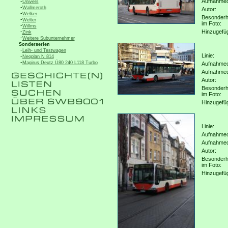
-
Aufnahme
Univers
-
Wallmeroth
Autor:
-
Welker
Besonderh
-
Welter
im Foto:
-
Willms
-
Hinzugefü
Zink
-
Weitere Subunternehmer
Sonderserien
-
Leih- und Testwagen
Linie:
-
Neoplan N 814
-
Magirus Deutz Ü80 240 L118 Turbo
Aufnahmeo
Aufnahme
Autor:
Besonderh
im Foto:
Hinzugefü
Linie:
Aufnahmeo
Aufnahme
Autor:
Besonderh
im Foto:
Hinzugefü