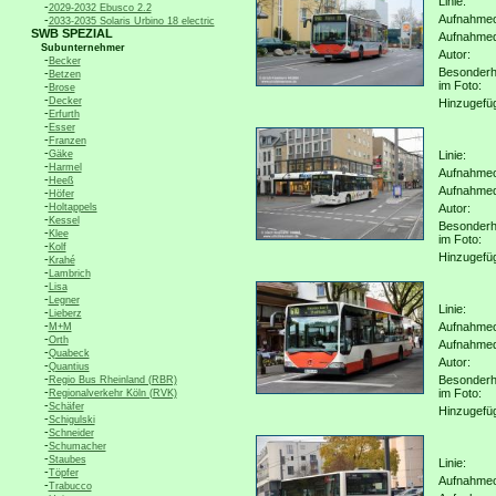
Linie:
-
2029-2032 Ebusco 2.2
Aufnahmeo
-
2033-2035 Solaris Urbino 18 electric
SWB SPEZIAL
Aufnahme
Subunternehmer
Autor:
-
Becker
Besonderh
-
Betzen
im Foto:
-
Brose
-
Decker
Hinzugefü
-
Erfurth
-
Esser
-
Franzen
-
Gäke
Linie:
-
Harmel
Aufnahmeo
-
Heeß
Aufnahme
-
Höfer
-
Holtappels
Autor:
-
Kessel
Besonderh
-
Klee
im Foto:
-
Kolf
Hinzugefü
-
Krahé
-
Lambrich
-
Lisa
-
Legner
Linie:
-
Lieberz
-
Aufnahmeo
M+M
-
Orth
Aufnahme
-
Quabeck
Autor:
-
Quantius
-
Besonderh
Regio Bus Rheinland (RBR)
-
im Foto:
Regionalverkehr Köln (RVK)
-
Schäfer
Hinzugefü
-
Schigulski
-
Schneider
-
Schumacher
-
Staubes
Linie:
-
Töpfer
Aufnahmeo
-
Trabucco