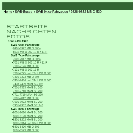
Home
/
SWB-Busse:
/
SWB 9xxx-Fahrzeuge
/ 9828-9832 MB O 530
SWB-Busse:
SWB 6xxx-Fahrzeuge
-
6901-6922 MB O 305a
-
6931 MB O 302-10 R /-11 R
SWB 7xxx-Fahrzeuge
-
7001-7017 MB O 305a
-
7031 MB O 302-10 R /-11 R
-
7101-7126 MB O 305
-
7131 MB O 302-15 R
-
7201-7225 und 7241 MB O 305
-
7301-7323 MB O 305
-
7401-7434 und 7441 MB O 305
-
7435-7439 MAN SG 192
-
7501-7525 MAN SL 200
-
7701-7710 MAN SL 200
-
7711-7716 MAN SG 220
-
7801-7812 MB O 305
-
7901-7922 MAN SL 200
-
7931-7932 MAN SR 240
SWB 8xxx-Fahrzeuge
-
8001-8020 MAN SL 200
-
8101-8120 MAN SL 200
-
8201-8202 MAN SL 200
-
8301-8314 und 8341 MB O 305
-
8401-8420 MB O 305
-
8501-8523 MB O 305