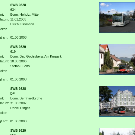
SWB 9828
634
rt:
Bonn, Hoholz, Mitte
datum:
11.01.2005
Ulrich Kissmann
eiten
gt am:
01.06.2008
SWB 9829
619
rt:
Bonn, Bad Godesberg, Am Kurpark
datum:
18.03.2006
Stefan Fuchs
eiten
gt am:
01.06.2008
SWB 9828
DF
rt:
Bonn, Bernhardkirche
datum:
31.03.2007
Daniel Dinges
eiten
gt am:
01.06.2008
SWB 9829