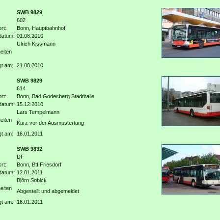
SWB 9829
602
rt:
Bonn, Hauptbahnhof
datum:
01.08.2010
Ulrich Kissmann
eiten
gt am:
21.08.2010
SWB 9829
614
rt:
Bonn, Bad Godesberg Stadthalle
datum:
15.12.2010
Lars Tempelmann
eiten
Kurz vor der Ausmustertung
gt am:
16.01.2011
SWB 9832
DF
rt:
Bonn, Btf Friesdorf
datum:
12.01.2011
Björn Sobick
eiten
Abgestellt und abgemeldet
gt am:
16.01.2011