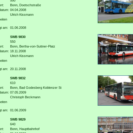
550
rt:
Bonn, Doetschstraße
datum:
04.04.2008
Ulrich Kissmann
eiten
gt am:
01.06.2008
SWB 9830
550
rt:
Bonn, Bertha-von-Suttner-Platz
datum:
18.11.2008
Ulrich Kissmann
eiten
gt am:
20.11.2008
SWB 9832
610
rt:
Bonn, Bad Godesberg Koblenzer St
datum:
07.05.2009
Christoph Beckmann
eiten
gt am:
01.06.2009
SWB 9829
640
rt:
Bonn, Hauptbahnhof