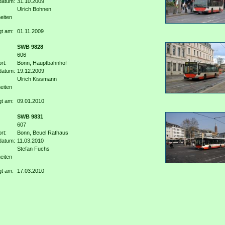
datum:
31.10.2009
Ulrich Bohnen
eiten
gt am:
01.11.2009
SWB 9828
606
rt:
Bonn, Hauptbahnhof
datum:
19.12.2009
Ulrich Kissmann
eiten
gt am:
09.01.2010
SWB 9831
607
rt:
Bonn, Beuel Rathaus
datum:
11.03.2010
Stefan Fuchs
eiten
gt am:
17.03.2010