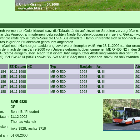
urch vermehrten Gelenkbuseinsatz die Taktabstände auf einzelnen Strecken zu vergrößern
war das Angebot an modernen, gebrauchten Niederflurgelenkbussen sehr gering. Gekauft 
r die erste große Citaro-Serie die EVO-Bus absetzte. Hamburg trennte sich schon nach we
ros in großen Stückzahlen gebraucht angeboten.
oßteil noch Hamburger Lackierung, zwei waren komplett weiß. Am 13.11.2002 traf der erste i
wurden nach den im Jahre 2000 von Univers gebraucht übernommenen MB O 405 N2 in den 
taros ausgemustert. Nach fast einem Jahr ungenutzter Abstellung wurden drei der fünf B
829), BN-SW 4314 (9831) sowie BN-SW 4315 (9832) neu zugelassen. 9828 und 9830 wurden dag
EZ-Datum
NZ
Typ
Baujahr
Art
Ab
4184
10.11.1998
MB O 530
1998
NL III
20
4185
16.11.1998
MB O 530
1998
NL III
20
4186
16.11.1998
MB O 530
1998
NL III
20
4187
16.11.1998
MB O 530
1998
NL II
20
4188
16.11.1998
MB O 530
1998
NL III
20
SWB 9828
DF
rt:
Bonn, Btf Friesdorf
datum:
11.12.2002
Thomas Adamek
eiten
links 9828, rechts 9719
gt am:
01.06.2008