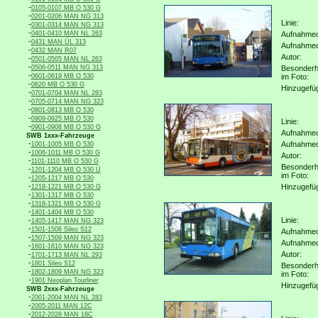
-
0105-0107 MB O 530 G
-
0201-0206 MAN NG 313
Linie:
-
0301-0314 MAN NG 313
-
0401-0410 MAN NL 263
Aufnahmeo
-
0431 MAN ÜL 313
Aufnahme
-
0432 MAN R07
Autor:
-
0501-0505 MAN NL 263
-
0506-0511 MAN NG 313
Besonderh
-
0601-0619 MB O 530
im Foto:
-
0620 MB O 530 G
Hinzugefü
-
0701-0704 MAN NL 283
-
0705-0714 MAN NG 323
-
0801-0813 MB O 530
-
0909-0925 MB O 530
Linie:
-
0901-0908 MB O 530 G
Aufnahmeo
SWB 1xxx-Fahrzeuge
-
Aufnahme
1001-1005 MB O 530
-
1006-1011 MB O 530 G
Autor:
-
1101-1110 MB O 530 G
Besonderh
-
1201-1204 MB O 530 Ü
im Foto:
-
1205-1217 MB O 530
-
Hinzugefü
1218-1221 MB O 530 G
-
1301-1317 MB O 530
-
1318-1321 MB O 530 G
-
1401-1404 MB O 530
-
Linie:
1405-1417 MAN NG 323
-
1501-1506 Sileo S12
Aufnahmeo
-
1507-1509 MAN NG 323
Aufnahme
-
1601-1610 MAN NG 323
-
Autor:
1701-1713 MAN NL 293
-
1801 Sileo S12
Besonderh
-
1802-1809 MAN NG 323
im Foto:
-
1901 Neoplan Tourliner
Hinzugefü
SWB 2xxx-Fahrzeuge
-
2001-2004 MAN NL 283
-
2005-2011 MAN 12C
-
2012-2028 MAN 18C