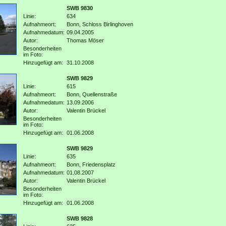
SWB 9830
Linie:
634
Aufnahmeort:
Bonn, Schloss Birlinghoven
Aufnahmedatum:
09.04.2005
Autor:
Thomas Möser
Besonderheiten
im Foto:
Hinzugefügt am:
31.10.2008
SWB 9829
Linie:
615
Aufnahmeort:
Bonn, Quellenstraße
Aufnahmedatum:
13.09.2006
Autor:
Valentin Brückel
Besonderheiten
im Foto:
Hinzugefügt am:
01.06.2008
SWB 9829
Linie:
635
Aufnahmeort:
Bonn, Friedensplatz
Aufnahmedatum:
01.08.2007
Autor:
Valentin Brückel
Besonderheiten
im Foto:
Hinzugefügt am:
01.06.2008
SWB 9828