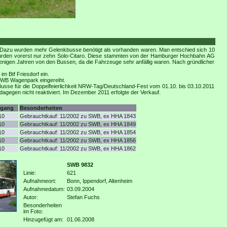
. Dazu wurden mehr Gelenkbusse benötigt als vorhanden waren. Man entschied sich 10
wurden vorerst nur zehn Solo-Citaro. Diese stammten von der Hamburger Hochbahn AG
nigen Jahren von den Bussen, da die Fahrzeuge sehr anfällig waren. Nach gründlicher
m Btf Friesdorf ein.
SWB Wagenpark eingereiht.
usse für die Doppelfeierlichkeit NRW-Tag/Deutschland-Fest vom 01.10. bis 03.10.2011
egen nicht reaktiviert. Im Dezember 2011 erfolgte der Verkauf.
gang
Besonderheiten
10
Gebrauchtkauf: 11/2002 zu SWB, ex HHA 1843
10
Gebrauchtkauf: 11/2002 zu SWB, ex HHA 1849
10
Gebrauchtkauf: 11/2002 zu SWB, ex HHA 1854
10
Gebrauchtkauf: 11/2002 zu SWB, ex HHA 1856
10
Gebrauchtkauf: 11/2002 zu SWB, ex HHA 1862
SWB 9832
Linie:
621
Aufnahmeort:
Bonn, Ippendorf, Altenheim
Aufnahmedatum:
03.09.2004
Autor:
Stefan Fuchs
Besonderheiten
im Foto:
Hinzugefügt am:
01.06.2008