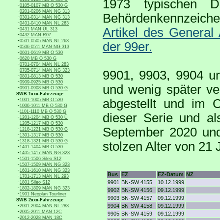
1973 typischen D
-
0105-0107 MB O 530 G
-
0201-0206 MAN NG 313
Behördenkennzeich
-
0301-0314 MAN NG 313
-
0401-0410 MAN NL 263
-
Artikel des Genera
0431 MAN ÜL 313
-
0432 MAN R07
-
0501-0505 MAN NL 263
der 99er.
-
0506-0511 MAN NG 313
-
0601-0619 MB O 530
-
0620 MB O 530 G
-
0701-0704 MAN NL 283
-
0705-0714 MAN NG 323
9901, 9903, 9904 u
-
0801-0813 MB O 530
-
0909-0925 MB O 530
und wenig später ve
-
0901-0908 MB O 530 G
SWB 1xxx-Fahrzeuge
-
abgestellt und im O
1001-1005 MB O 530
-
1006-1011 MB O 530 G
-
1101-1110 MB O 530 G
dieser Serie und al
-
1201-1204 MB O 530 Ü
-
1205-1217 MB O 530
September 2020 und
-
1218-1221 MB O 530 G
-
1301-1317 MB O 530
-
1318-1321 MB O 530 G
stolzen Alter von 21
-
1401-1404 MB O 530
-
1405-1417 MAN NG 323
-
1501-1506 Sileo S12
-
1507-1509 MAN NG 323
-
1601-1610 MAN NG 323
Bus
EZ
EZ-Datum
NZ
-
1701-1713 MAN NL 293
-
9901
BN-SW 4155
10.12.1999
1801 Sileo S12
-
1802-1809 MAN NG 323
9902
BN-SW 4156
09.12.1999
-
1901 Neoplan Tourliner
9903
BN-SW 4157
09.12.1999
SWB 2xxx-Fahrzeuge
-
9904
BN-SW 4158
09.12.1999
2001-2004 MAN NL 283
-
2005-2011 MAN 12C
9905
BN-SW 4159
09.12.1999
-
2012-2028 MAN 18C