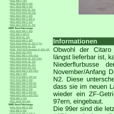
-
8531 MB O 303
-
8601-8616 MB O 305
-
8617-8618 MB O 405
-
8619-8620 MAN SL 202
-
8701-8705 MAN SG 242
-
8801-8810 MB O 405
-
8811-8816 MB O 405 G
-
8831-8832 MB O 303
-
8901-8912 MAN SL 202
SWB 9xxx-Fahrzeuge
-
9001-9020 MB O 405
-
9021 MB O 405 N
-
9022 MAN NL 202
Informationen
-
9101-9120 MB O 405
-
9201-9204 MAN NL 202 3 Tür
-
9205-9229 MAN NL 202
Obwohl der Citaro
-
9230, 9232-9235 Neoplan N 4021 NF
-
9231 MAN 262 FRH
längst lieferbar ist,
-
9401-9402 MB O 405 GN2
-
9501-9502 MAN NL 232 CNG
-
9503-9504 MAN NL 202
Niederflurbusse d
-
9601-9610 MAN NL 222
-
9611-9620 MAN NG 312
November/Anfang D
-
9621-9624 MB O 405 GN2
-
9631 MB O 405
-
N2. Diese untersche
9701-9716 MB O 405 N2
-
9717-9721 MB O 530
-
9801-9825 MB O 405 N2
dass sie im neuen La
-
9826-9827 MB O 405 N2
-
9828-9832 MB O 530
wieder ein ZF-Getr
-
9901-9907 MB O 405 N2
-
9908-9918 MB O 405 GN2
-
9920 MB O 530
97ern, eingebaut.
-
9931 MAN RH 403
SWB 0xxx-Fahrzeuge
Die 99er sind die le
-
0001-0010 MB O 530
-
0011 MB O 530
-
0101-0104 MB O 530 Ü