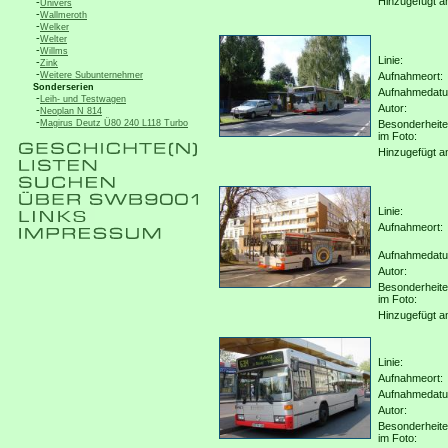
Hinzugefügt a
-
Univers
-
Wallmeroth
-
Welker
-
Welter
-
Willms
Linie:
-
Zink
-
Weitere Subunternehmer
Aufnahmeort:
Sonderserien
Aufnahmedat
-
Leih- und Testwagen
Autor:
-
Neoplan N 814
-
Magirus Deutz Ü80 240 L118 Turbo
Besonderheit
im Foto:
Hinzugefügt a
Linie:
Aufnahmeort:
Aufnahmedat
Autor:
Besonderheit
im Foto:
Hinzugefügt a
Linie:
Aufnahmeort:
Aufnahmedat
Autor:
Besonderheit
im Foto: