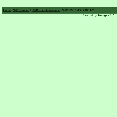
Home
/
SWB-Busse:
/
SWB 9xxx-Fahrzeuge
/ 9901-9907 MB O 405 N2
Powered by
4images
1.7.6