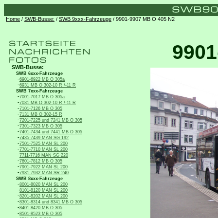
Home
/
SWB-Busse:
/
SWB 9xxx-Fahrzeuge
/ 9901-9907 MB O 405 N2
9901
SWB-Busse:
SWB 6xxx-Fahrzeuge
-
6901-6922 MB O 305a
-
6931 MB O 302-10 R /-11 R
SWB 7xxx-Fahrzeuge
-
7001-7017 MB O 305a
-
7031 MB O 302-10 R /-11 R
-
7101-7126 MB O 305
-
7131 MB O 302-15 R
-
7201-7225 und 7241 MB O 305
-
7301-7323 MB O 305
-
7401-7434 und 7441 MB O 305
-
7435-7439 MAN SG 192
-
7501-7525 MAN SL 200
-
7701-7710 MAN SL 200
-
7711-7716 MAN SG 220
-
7801-7812 MB O 305
-
7901-7922 MAN SL 200
-
7931-7932 MAN SR 240
SWB 8xxx-Fahrzeuge
-
8001-8020 MAN SL 200
-
8101-8120 MAN SL 200
-
8201-8202 MAN SL 200
-
8301-8314 und 8341 MB O 305
-
8401-8420 MB O 305
-
8501-8523 MB O 305