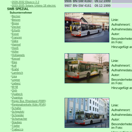
9906
BN-SW 4160
09.12.1999
-
2029-2032 Ebusco 2.2
-
9907
BN-SW 4161
09.12.1999
2033-2035 Solaris Urbino 18 electric
SWB SPEZIAL
Subunternehmer
-
Becker
-
Linie:
Betzen
-
Brose
Aufnahmeort:
-
Decker
Aufnahmedat
-
Erfurth
-
Autor:
Esser
-
Franzen
Besonderheit
-
Gäke
im Foto:
-
Harmel
Hinzugefügt a
-
Heeß
-
Höfer
-
Holtappels
-
Kessel
Linie:
-
Klee
-
Aufnahmeort:
Kolf
-
Krahé
Aufnahmedat
-
Lambrich
Autor:
-
Lisa
-
Besonderheit
Legner
-
im Foto:
Lieberz
-
M+M
Hinzugefügt a
-
Orth
-
Quabeck
-
Quantius
-
Regio Bus Rheinland (RBR)
-
Regionalverkehr Köln (RVK)
Linie:
-
Schäfer
Aufnahmeort:
-
Schigulski
Aufnahmedat
-
Schneider
-
Schumacher
Autor:
-
Staubes
Besonderheit
-
Töpfer
im Foto:
-
Trabucco