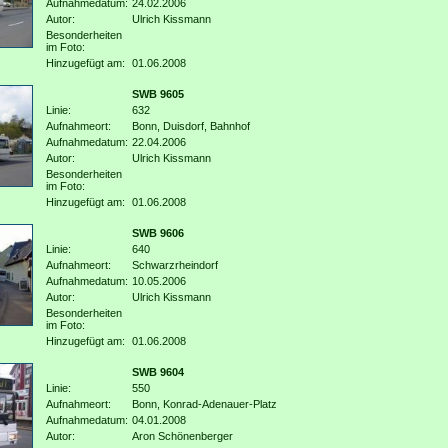
Aufnahmedatum:
24.02.2006
Autor:
Ulrich Kissmann
Besonderheiten
im Foto:
Hinzugefügt am:
01.06.2008
SWB 9605
Linie:
632
Aufnahmeort:
Bonn, Duisdorf, Bahnhof
Aufnahmedatum:
22.04.2006
Autor:
Ulrich Kissmann
Besonderheiten
im Foto:
Hinzugefügt am:
01.06.2008
SWB 9606
Linie:
640
Aufnahmeort:
Schwarzrheindorf
Aufnahmedatum:
10.05.2006
Autor:
Ulrich Kissmann
Besonderheiten
im Foto:
Hinzugefügt am:
01.06.2008
SWB 9604
Linie:
550
Aufnahmeort:
Bonn, Konrad-Adenauer-Platz
Aufnahmedatum:
04.01.2008
Autor:
Aron Schönenberger