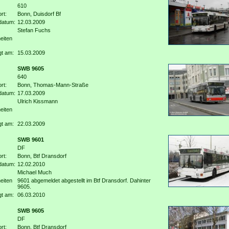
610
rt:
Bonn, Duisdorf Bf
datum:
12.03.2009
Stefan Fuchs
eiten
gt am:
15.03.2009
SWB 9605
640
rt:
Bonn, Thomas-Mann-Straße
datum:
17.03.2009
Ulrich Kissmann
eiten
gt am:
22.03.2009
SWB 9601
DF
rt:
Bonn, Btf Dransdorf
datum:
12.02.2010
Michael Much
eiten
9601 abgemeldet abgestellt im Btf Dransdorf. Dahinter
9605.
gt am:
06.03.2010
SWB 9605
DF
rt:
Bonn, Btf Dransdorf