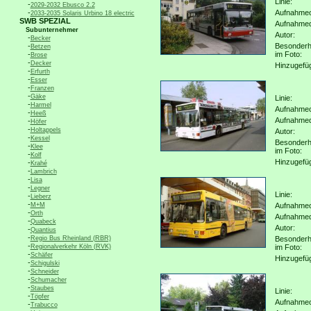
Linie:
-
2029-2032 Ebusco 2.2
-
Aufnahmeo
2033-2035 Solaris Urbino 18 electric
SWB SPEZIAL
Aufnahme
Subunternehmer
Autor:
-
Becker
-
Besonderh
Betzen
-
im Foto:
Brose
-
Decker
Hinzugefü
-
Erfurth
-
Esser
-
Franzen
-
Gäke
Linie:
-
Harmel
Aufnahmeo
-
Heeß
Aufnahme
-
Höfer
-
Holtappels
Autor:
-
Kessel
Besonderh
-
Klee
im Foto:
-
Kolf
Hinzugefü
-
Krahé
-
Lambrich
-
Lisa
-
Legner
Linie:
-
Lieberz
-
M+M
Aufnahmeo
-
Orth
Aufnahme
-
Quabeck
Autor:
-
Quantius
-
Regio Bus Rheinland (RBR)
Besonderh
-
Regionalverkehr Köln (RVK)
im Foto:
-
Schäfer
Hinzugefü
-
Schigulski
-
Schneider
-
Schumacher
-
Staubes
Linie:
-
Töpfer
Aufnahmeo
-
Trabucco