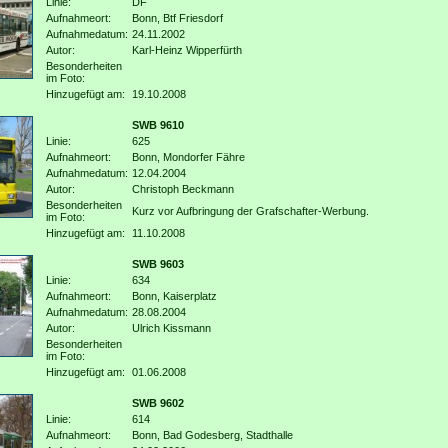
Linie:
DF
Aufnahmeort:
Bonn, Btf Friesdorf
Aufnahmedatum:
24.11.2002
Autor:
Karl-Heinz Wipperfürth
Besonderheiten
im Foto:
Hinzugefügt am:
19.10.2008
SWB 9610
Linie:
625
Aufnahmeort:
Bonn, Mondorfer Fähre
Aufnahmedatum:
12.04.2004
Autor:
Christoph Beckmann
Besonderheiten
Kurz vor Aufbringung der Grafschafter-Werbung.
im Foto:
Hinzugefügt am:
11.10.2008
SWB 9603
Linie:
634
Aufnahmeort:
Bonn, Kaiserplatz
Aufnahmedatum:
28.08.2004
Autor:
Ulrich Kissmann
Besonderheiten
im Foto:
Hinzugefügt am:
01.06.2008
SWB 9602
Linie:
614
Aufnahmeort:
Bonn, Bad Godesberg, Stadthalle