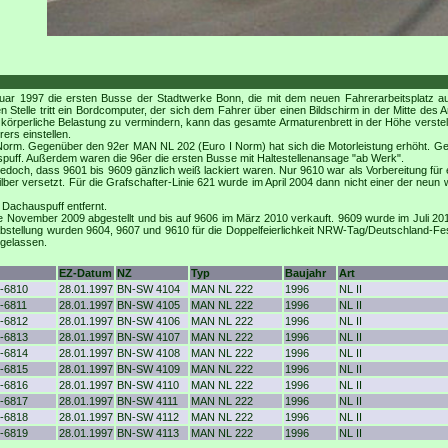
ruar 1997 die ersten Busse der Stadtwerke Bonn, die mit dem neuen Fahrerarbeitsplatz au
Stelle tritt ein Bordcomputer, der sich dem Fahrer über einen Bildschirm in der Mitte des A
örperliche Belastung zu vermindern, kann das gesamte Armaturenbrett in der Höhe verstell
ers einstellen.
Norm. Gegenüber den 92er MAN NL 202 (Euro I Norm) hat sich die Motorleistung erhöht. 
puff. Außerdem waren die 96er die ersten Busse mit Haltestellenansage "ab Werk".
doch, dass 9601 bis 9609 gänzlich weiß lackiert waren. Nur 9610 war als Vorbereitung für
ber versetzt. Für die Grafschafter-Linie 621 wurde im April 2004 dann nicht einer der neun 
Dachauspuff entfernt.
 November 2009 abgestellt und bis auf 9606 im März 2010 verkauft. 9609 wurde im Juli 2
 Abstellung wurden 9604, 9607 und 9610 für die Doppelfeierlichkeit NRW-Tag/Deutschland-Fe
gelassen.
EZ-Datum
NZ
Typ
Baujahr
Art
-6810
28.01.1997
BN-SW 4104
MAN NL 222
1996
NL II
-6811
28.01.1997
BN-SW 4105
MAN NL 222
1996
NL II
-6812
28.01.1997
BN-SW 4106
MAN NL 222
1996
NL II
-6813
28.01.1997
BN-SW 4107
MAN NL 222
1996
NL II
-6814
28.01.1997
BN-SW 4108
MAN NL 222
1996
NL II
-6815
28.01.1997
BN-SW 4109
MAN NL 222
1996
NL II
-6816
28.01.1997
BN-SW 4110
MAN NL 222
1996
NL II
-6817
28.01.1997
BN-SW 4111
MAN NL 222
1996
NL II
-6818
28.01.1997
BN-SW 4112
MAN NL 222
1996
NL II
-6819
28.01.1997
BN-SW 4113
MAN NL 222
1996
NL II