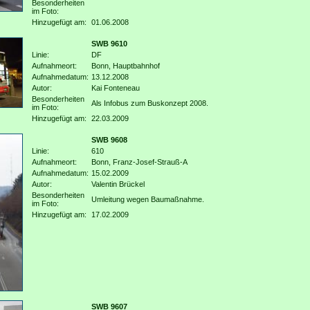
Besonderheiten
im Foto:
Hinzugefügt am:
01.06.2008
SWB 9610
Linie:
DF
Aufnahmeort:
Bonn, Hauptbahnhof
Aufnahmedatum:
13.12.2008
Autor:
Kai Fonteneau
Besonderheiten
Als Infobus zum Buskonzept 2008.
im Foto:
Hinzugefügt am:
22.03.2009
SWB 9608
Linie:
610
Aufnahmeort:
Bonn, Franz-Josef-Strauß-A
Aufnahmedatum:
15.02.2009
Autor:
Valentin Brückel
Besonderheiten
Umleitung wegen Baumaßnahme.
im Foto:
Hinzugefügt am:
17.02.2009
SWB 9607