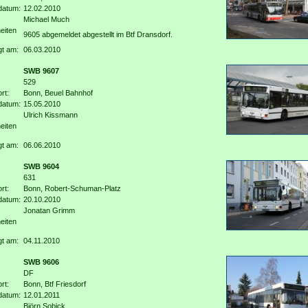
datum:
12.02.2010
Michael Much
eiten
9605 abgemeldet abgestellt im Btf Dransdorf.
gt am:
06.03.2010
SWB 9607
529
rt:
Bonn, Beuel Bahnhof
datum:
15.05.2010
Ulrich Kissmann
eiten
gt am:
06.06.2010
SWB 9604
631
rt:
Bonn, Robert-Schuman-Platz
datum:
20.10.2010
Jonatan Grimm
eiten
gt am:
04.11.2010
SWB 9606
DF
rt:
Bonn, Btf Friesdorf
datum:
12.01.2011
Björn Sobick