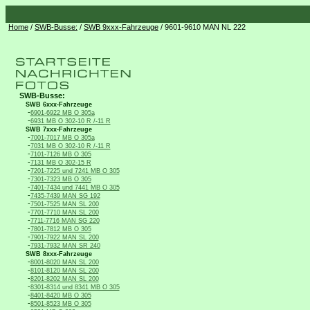
Home
/
SWB-Busse:
/
SWB 9xxx-Fahrzeuge
/ 9601-9610 MAN NL 222
SWB-Busse:
SWB 6xxx-Fahrzeuge
-
6901-6922 MB O 305a
-
6931 MB O 302-10 R /-11 R
SWB 7xxx-Fahrzeuge
-
7001-7017 MB O 305a
-
7031 MB O 302-10 R /-11 R
-
7101-7126 MB O 305
-
7131 MB O 302-15 R
-
7201-7225 und 7241 MB O 305
-
7301-7323 MB O 305
-
7401-7434 und 7441 MB O 305
-
7435-7439 MAN SG 192
-
7501-7525 MAN SL 200
-
7701-7710 MAN SL 200
-
7711-7716 MAN SG 220
-
7801-7812 MB O 305
-
7901-7922 MAN SL 200
-
7931-7932 MAN SR 240
SWB 8xxx-Fahrzeuge
-
8001-8020 MAN SL 200
-
8101-8120 MAN SL 200
-
8201-8202 MAN SL 200
-
8301-8314 und 8341 MB O 305
-
8401-8420 MB O 305
-
8501-8523 MB O 305