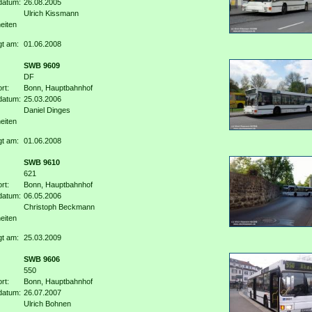
datum:
26.08.2005
Ulrich Kissmann
eiten
gt am:
01.06.2008
SWB 9609
DF
rt:
Bonn, Hauptbahnhof
datum:
25.03.2006
Daniel Dinges
eiten
gt am:
01.06.2008
SWB 9610
621
rt:
Bonn, Hauptbahnhof
datum:
06.05.2006
Christoph Beckmann
eiten
gt am:
25.03.2009
SWB 9606
550
rt:
Bonn, Hauptbahnhof
datum:
26.07.2007
Ulrich Bohnen