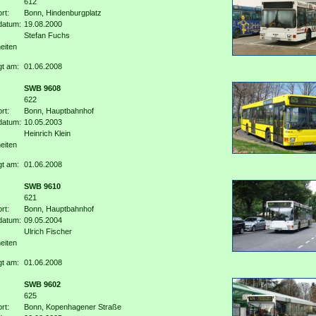
612
rt:
Bonn, Hindenburgplatz
datum:
19.08.2000
Stefan Fuchs
eiten
gt am:
01.06.2008
SWB 9608
622
rt:
Bonn, Hauptbahnhof
datum:
10.05.2003
Heinrich Klein
eiten
gt am:
01.06.2008
SWB 9610
621
rt:
Bonn, Hauptbahnhof
datum:
09.05.2004
Ulrich Fischer
eiten
gt am:
01.06.2008
SWB 9602
625
rt:
Bonn, Kopenhagener Straße