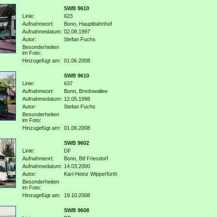
SWB 9610
Linie:
623
Aufnahmeort:
Bonn, Hauptbahnhof
Aufnahmedatum:
02.08.1997
Autor:
Stefan Fuchs
Besonderheiten
im Foto:
Hinzugefügt am:
01.06.2008
SWB 9610
Linie:
637
Aufnahmeort:
Bonn, Bredowallee
Aufnahmedatum:
12.05.1998
Autor:
Stefan Fuchs
Besonderheiten
im Foto:
Hinzugefügt am:
01.06.2008
SWB 9602
Linie:
DF
Aufnahmeort:
Bonn, Btf Friesdorf
Aufnahmedatum:
14.03.2000
Autor:
Karl-Heinz Wipperfürth
Besonderheiten
im Foto:
Hinzugefügt am:
19.10.2008
SWB 9608