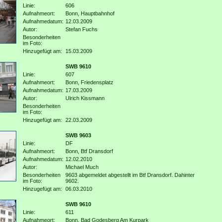
Linie:
606
Aufnahmeort:
Bonn, Hauptbahnhof
Aufnahmedatum:
12.03.2009
Autor:
Stefan Fuchs
Besonderheiten
im Foto:
Hinzugefügt am:
15.03.2009
SWB 9610
Linie:
607
Aufnahmeort:
Bonn, Friedensplatz
Aufnahmedatum:
17.03.2009
Autor:
Ulrich Kissmann
Besonderheiten
im Foto:
Hinzugefügt am:
22.03.2009
SWB 9603
Linie:
DF
Aufnahmeort:
Bonn, Btf Dransdorf
Aufnahmedatum:
12.02.2010
Autor:
Michael Much
Besonderheiten
9603 abgemeldet abgestellt im Btf Dransdorf. Dahinter
im Foto:
9602.
Hinzugefügt am:
06.03.2010
SWB 9610
Linie:
611
Aufnahmeort:
Bonn, Bad Godesberg Am Kurpark