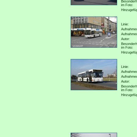
Besonderh
im Foto:
Hinzugefü
Linie:
Aufnahmeo
Aufnahme
Autor:
Besonderh
im Foto:
Hinzugefü
Linie:
Aufnahmeo
Aufnahme
Autor:
Besonderh
im Foto:
Hinzugefü