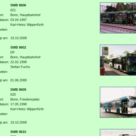
SWB 9606
621
rt:
Bonn, Hauptbahnhof
datum:
03.04.1997
Karl-Heinz Wipperfürth
eiten
gt am:
19.10.2008
SWB 9602
DF
rt:
Bonn, Hauptbahnhof
datum:
22.02.1998
Stefan Fuchs
eiten
gt am:
01.06.2008
SWB 9609
620
rt:
Bonn, Friedensplatz
datum:
17.05.1998
Karl-Heinz Wipperfürth
eiten
gt am:
19.10.2008
SWB 9610