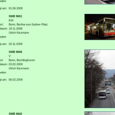
eiten
gt am:
01.06.2008
SWB 9601
634
rt:
Bonn, Bertha-von-Suttner-Platz
datum:
18.11.2008
Ulrich Kissmann
eiten
gt am:
20.11.2008
SWB 9606
V
rt:
Bonn, Bechlinghoven
datum:
03.02.2009
Ulrich Kissmann
eiten
gt am:
06.02.2009
SWB 9602