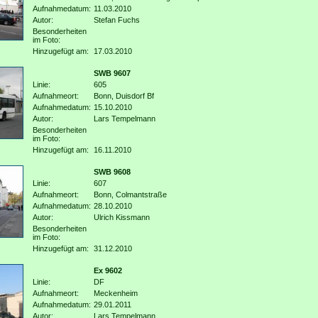
Aufnahmedatum:
11.03.2010
Autor:
Stefan Fuchs
Besonderheiten
im Foto:
Hinzugefügt am:
17.03.2010
SWB 9607
Linie:
605
Aufnahmeort:
Bonn, Duisdorf Bf
Aufnahmedatum:
15.10.2010
Autor:
Lars Tempelmann
Besonderheiten
im Foto:
Hinzugefügt am:
16.11.2010
SWB 9608
Linie:
607
Aufnahmeort:
Bonn, Colmantstraße
Aufnahmedatum:
28.10.2010
Autor:
Ulrich Kissmann
Besonderheiten
im Foto:
Hinzugefügt am:
31.12.2010
Ex 9602
Linie:
DF
Aufnahmeort:
Meckenheim
Aufnahmedatum:
29.01.2011
Autor:
Lars Tempelmann