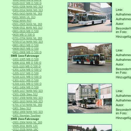
-
0105-0107 MB O 530 G
-
0201-0206 MAN NG 313
Linie:
-
0301-0314 MAN NG 313
-
0401-0410 MAN NL 263
Aufnahmeo
-
0431 MAN ÜL 313
Aufnahme
-
0432 MAN R07
Autor:
-
0501-0505 MAN NL 263
-
0506-0511 MAN NG 313
Besonderh
-
0601-0619 MB O 530
im Foto:
-
0620 MB O 530 G
Hinzugefü
-
0701-0704 MAN NL 283
-
0705-0714 MAN NG 323
-
0801-0813 MB O 530
-
0909-0925 MB O 530
Linie:
-
0901-0908 MB O 530 G
Aufnahmeo
SWB 1xxx-Fahrzeuge
-
1001-1005 MB O 530
Aufnahme
-
1006-1011 MB O 530 G
Autor:
-
1101-1110 MB O 530 G
Besonderh
-
1201-1204 MB O 530 Ü
im Foto:
-
1205-1217 MB O 530
-
1218-1221 MB O 530 G
Hinzugefü
-
1301-1317 MB O 530
-
1318-1321 MB O 530 G
-
1401-1404 MB O 530
-
Linie:
1405-1417 MAN NG 323
-
1501-1506 Sileo S12
Aufnahmeo
-
1507-1509 MAN NG 323
Aufnahme
-
1601-1610 MAN NG 323
-
Autor:
1701-1713 MAN NL 293
-
1801 Sileo S12
Besonderh
-
1802-1809 MAN NG 323
im Foto:
-
1901 Neoplan Tourliner
Hinzugefü
SWB 2xxx-Fahrzeuge
-
2001-2004 MAN NL 283
-
2005-2011 MAN 12C
-
2012-2028 MAN 18C