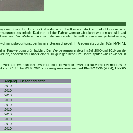
sgerüstet wurden. Das heißt das Armaturenbrett wurde stark vereinfacht indem viele
rmaturenbretts mitteilt. Dadurch soll der Fahrer weniger abgelenkt werden und sich auf
t werden. Des Weiteren lässt sich der Fahrersitz, der vollkommen neu gestaltet wurde,
Gewöhnungsbedürftig ist der höhere Geräuschpegel. Im Gegensatz zu den 92er MAN NL
 eine Totalwerbung grün lackiert. Der Werbevertrag endete im Juli 2000 und 9610 wurde
weißen, sondern der umlackierte 9610 gelb getüncht. Drei Jahre später war er wieder in
010 verkauft. 9607 und 9610 wurden Mitte November, 9604 und 9608 im Dezember 2010
st vom 01.10. bis 03.10.2011 kurzzeitig reaktiviert und auf BN-SW 4235 (9604), BN-SW
Abgang
Besonderheiten
2010
2010
2010
2010
2010
2010
2010
2010
2010
2010