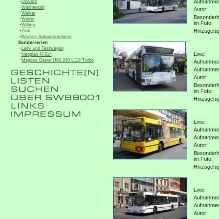
-
Aufnahme
Univers
-
Wallmeroth
Autor:
-
Welker
Besonderh
-
Welter
im Foto:
-
Willms
-
Hinzugefü
Zink
-
Weitere Subunternehmer
Sonderserien
-
Leih- und Testwagen
-
Linie:
Neoplan N 814
-
Magirus Deutz Ü80 240 L118 Turbo
Aufnahmeo
Aufnahme
Autor:
Besonderh
im Foto:
Hinzugefü
Linie:
Aufnahmeo
Aufnahme
Autor:
Besonderh
im Foto:
Hinzugefü
Linie:
Aufnahmeo
Aufnahme
Autor: