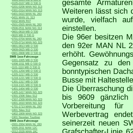
gesamte Armaturen
-
0105-0107 MB O 530 G
-
0201-0206 MAN NG 313
Weiteren lässt sich 
-
0301-0314 MAN NG 313
-
0401-0410 MAN NL 263
-
wurde, vielfach au
0431 MAN ÜL 313
-
0432 MAN R07
-
0501-0505 MAN NL 263
einstellen.
-
0506-0511 MAN NG 313
-
0601-0619 MB O 530
Die 96er besitzen 
-
0620 MB O 530 G
-
0701-0704 MAN NL 283
-
0705-0714 MAN NG 323
den 92er MAN NL 202
-
0801-0813 MB O 530
-
0909-0925 MB O 530
erhöht. Gewöhnungsb
-
0901-0908 MB O 530 G
SWB 1xxx-Fahrzeuge
-
Gegensatz zu den
1001-1005 MB O 530
-
1006-1011 MB O 530 G
-
1101-1110 MB O 530 G
bonntypischen Dacha
-
1201-1204 MB O 530 Ü
-
1205-1217 MB O 530
Busse mit Haltestell
-
1218-1221 MB O 530 G
-
1301-1317 MB O 530
-
1318-1321 MB O 530 G
Die Überraschung di
-
1401-1404 MB O 530
-
1405-1417 MAN NG 323
bis 9609 gänzlich
-
1501-1506 Sileo S12
-
1507-1509 MAN NG 323
-
1601-1610 MAN NG 323
Vorbereitung für
-
1701-1713 MAN NL 293
-
1801 Sileo S12
Werbevertrag ende
-
1802-1809 MAN NG 323
-
1901 Neoplan Tourliner
seinerzeit neuen SW
SWB 2xxx-Fahrzeuge
-
2001-2004 MAN NL 283
-
2005-2011 MAN 12C
Grafschafter-Linie 6
-
2012-2028 MAN 18C