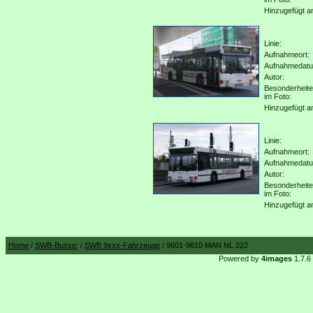
Hinzugefügt a
Linie:
Aufnahmeort:
Aufnahmedat
Autor:
Besonderheit
im Foto:
Hinzugefügt a
Linie:
Aufnahmeort:
Aufnahmedat
Autor:
Besonderheit
im Foto:
Hinzugefügt a
Home
/
SWB-Busse:
/
SWB 9xxx-Fahrzeuge
/ 9601-9610 MAN NL 222
Powered by
4images
1.7.6