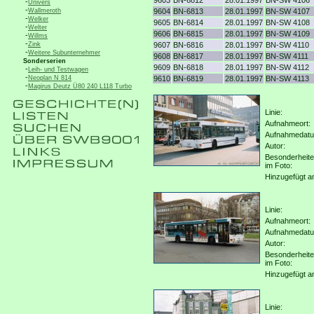
9603
BN-6812
28.01.1997
BN-SW 4106
-
Univers
-
Wallmeroth
9604
BN-6813
28.01.1997
BN-SW 4107
-
Welker
9605
BN-6814
28.01.1997
BN-SW 4108
-
Welter
9606
BN-6815
28.01.1997
BN-SW 4109
-
Willms
-
Zink
9607
BN-6816
28.01.1997
BN-SW 4110
-
Weitere Subunternehmer
9608
BN-6817
28.01.1997
BN-SW 4111
Sonderserien
9609
BN-6818
28.01.1997
BN-SW 4112
-
Leih- und Testwagen
-
Neoplan N 814
9610
BN-6819
28.01.1997
BN-SW 4113
-
Magirus Deutz Ü80 240 L118 Turbo
Linie:
Aufnahmeort:
Aufnahmedat
Autor:
Besonderheit
im Foto:
Hinzugefügt a
Linie:
Aufnahmeort:
Aufnahmedat
Autor:
Besonderheit
im Foto:
Hinzugefügt a
Linie: