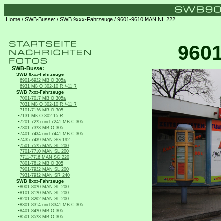
Home
/
SWB-Busse:
/
SWB 9xxx-Fahrzeuge
/ 9601-9610 MAN NL 222
960
SWB-Busse:
SWB 6xxx-Fahrzeuge
-
6901-6922 MB O 305a
-
6931 MB O 302-10 R /-11 R
SWB 7xxx-Fahrzeuge
-
7001-7017 MB O 305a
-
7031 MB O 302-10 R /-11 R
-
7101-7126 MB O 305
-
7131 MB O 302-15 R
-
7201-7225 und 7241 MB O 305
-
7301-7323 MB O 305
-
7401-7434 und 7441 MB O 305
-
7435-7439 MAN SG 192
-
7501-7525 MAN SL 200
-
7701-7710 MAN SL 200
-
7711-7716 MAN SG 220
-
7801-7812 MB O 305
-
7901-7922 MAN SL 200
-
7931-7932 MAN SR 240
SWB 8xxx-Fahrzeuge
-
8001-8020 MAN SL 200
-
8101-8120 MAN SL 200
-
8201-8202 MAN SL 200
-
8301-8314 und 8341 MB O 305
-
8401-8420 MB O 305
-
8501-8523 MB O 305