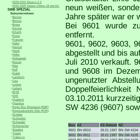
-
2029-2032 Ebusco 2.2
neun weißen, sonder
-
2033-2035 Solaris Urbino 18 electric
SWB SPEZIAL
Subunternehmer
Jahre später war er w
-
Becker
-
Betzen
Bei 9601 wurde zu
-
Brose
-
Decker
-
entfernt.
Erfurth
-
Esser
-
Franzen
9601, 9602, 9603, 
-
Gäke
-
Harmel
abgestellt und bis a
-
Heeß
-
Höfer
-
Holtappels
Juli 2010 verkauft.
-
Kessel
-
Klee
und 9608 im Dezemb
-
Kolf
-
Krahé
-
Lambrich
ungenutzter Abstel
-
Lisa
-
Legner
Doppelfeierlichkei
-
Lieberz
-
M+M
-
03.10.2011 kurzzeiti
Orth
-
Quabeck
-
Quantius
SW 4236 (9607) sow
-
Regio Bus Rheinland (RBR)
-
Regionalverkehr Köln (RVK)
-
Schäfer
-
Schigulski
-
Schneider
Bus
EZ
EZ-Datum
NZ
-
Schumacher
-
Staubes
9601
BN-6810
28.01.1997
BN-SW 4104
-
Töpfer
9602
BN-6811
28.01.1997
BN-SW 4105
-
Trabucco