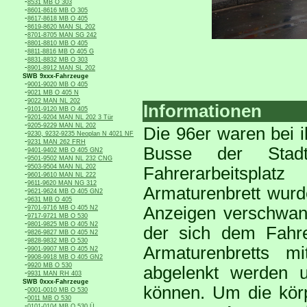
-
8531 MB O 303
-
8601-8616 MB O 305
-
8617-8618 MB O 405
-
8619-8620 MAN SL 202
-
8701-8705 MAN SG 242
-
8801-8810 MB O 405
-
8811-8816 MB O 405 G
-
8831-8832 MB O 303
-
8901-8912 MAN SL 202
SWB 9xxx-Fahrzeuge
-
9001-9020 MB O 405
-
9021 MB O 405 N
-
9022 MAN NL 202
Informationen
-
9101-9120 MB O 405
-
9201-9204 MAN NL 202 3 Tür
-
9205-9229 MAN NL 202
Die 96er waren bei i
-
9230, 9232-9235 Neoplan N 4021 NF
-
9231 MAN 262 FRH
Busse der Stad
-
9401-9402 MB O 405 GN2
-
9501-9502 MAN NL 232 CNG
-
9503-9504 MAN NL 202
Fahrerarbeitspla
-
9601-9610 MAN NL 222
-
9611-9620 MAN NG 312
Armaturenbrett wurde
-
9621-9624 MB O 405 GN2
-
9631 MB O 405
-
Anzeigen verschwand
9701-9716 MB O 405 N2
-
9717-9721 MB O 530
-
9801-9825 MB O 405 N2
der sich dem Fahre
-
9826-9827 MB O 405 N2
-
9828-9832 MB O 530
Armaturenbretts mi
-
9901-9907 MB O 405 N2
-
9908-9918 MB O 405 GN2
-
9920 MB O 530
abgelenkt werden u
-
9931 MAN RH 403
SWB 0xxx-Fahrzeuge
können. Um die körp
-
0001-0010 MB O 530
-
0011 MB O 530
-
0101-0104 MB O 530 Ü