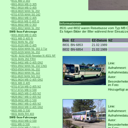
-
8531 MB O 303
-
8601-8616 MB O 305
-
8617-8618 MB O 405
-
8619-8620 MAN SL 202
-
8701-8705 MAN SG 242
-
8801-8810 MB O 405
-
8811-8816 MB O 405 G
Informationen
-
8831-8832 MB O 303
-
8531 und 8832 waren Reisebusse vom Typ MB O 3
8901-8912 MAN SL 202
Es folgen Bilder der 88er während ihrer Einsatzze
SWB 9xxx-Fahrzeuge
-
9001-9020 MB O 405
-
9021 MB O 405 N
Bus
EZ
EZ-Datum
NZ
-
9022 MAN NL 202
8831
BN-6853
21.02.1989
-
9101-9120 MB O 405
-
9201-9204 MAN NL 202 3 Tür
8832
BN-6854
21.02.1989
-
9205-9229 MAN NL 202
-
9230, 9232-9235 Neoplan N 4021 NF
-
9231 MAN 262 FRH
-
9401-9402 MB O 405 GN2
Linie:
-
9501-9502 MAN NL 232 CNG
Aufnahmeort:
-
9503-9504 MAN NL 202
Aufnahmedat
-
9601-9610 MAN NL 222
-
9611-9620 MAN NG 312
Autor:
-
9621-9624 MB O 405 GN2
Besonderheit
-
9631 MB O 405
im Foto:
-
9701-9716 MB O 405 N2
Hinzugefügt a
-
9717-9721 MB O 530
-
9801-9825 MB O 405 N2
-
9826-9827 MB O 405 N2
-
9828-9832 MB O 530
-
9901-9907 MB O 405 N2
Linie:
-
9908-9918 MB O 405 GN2
-
9920 MB O 530
Aufnahmeort:
-
9931 MAN RH 403
Aufnahmedat
SWB 0xxx-Fahrzeuge
Autor:
-
0001-0010 MB O 530
-
0011 MB O 530
Besonderheit
-
0101-0104 MB O 530 Ü