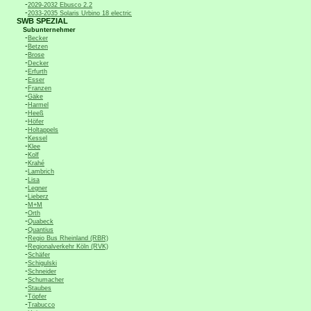
-
2029-2032 Ebusco 2.2
-
2033-2035 Solaris Urbino 18 electric
SWB SPEZIAL
Subunternehmer
-
Becker
-
Betzen
-
Brose
-
Decker
-
Erfurth
-
Esser
-
Franzen
-
Gäke
-
Harmel
-
Heeß
-
Höfer
-
Holtappels
-
Kessel
-
Klee
-
Kolf
-
Krahé
-
Lambrich
-
Lisa
-
Legner
-
Lieberz
-
M+M
-
Orth
-
Quabeck
-
Quantius
-
Regio Bus Rheinland (RBR)
-
Regionalverkehr Köln (RVK)
-
Schäfer
-
Schigulski
-
Schneider
-
Schumacher
-
Staubes
-
Töpfer
-
Trabucco