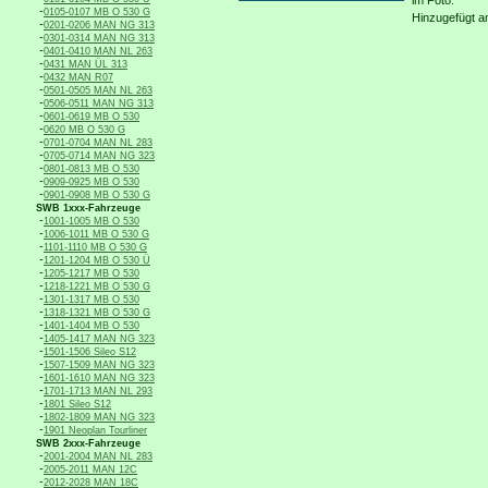
im Foto:
-
0105-0107 MB O 530 G
Hinzugefügt a
-
0201-0206 MAN NG 313
-
0301-0314 MAN NG 313
-
0401-0410 MAN NL 263
-
0431 MAN ÜL 313
-
0432 MAN R07
-
0501-0505 MAN NL 263
-
0506-0511 MAN NG 313
-
0601-0619 MB O 530
-
0620 MB O 530 G
-
0701-0704 MAN NL 283
-
0705-0714 MAN NG 323
-
0801-0813 MB O 530
-
0909-0925 MB O 530
-
0901-0908 MB O 530 G
SWB 1xxx-Fahrzeuge
-
1001-1005 MB O 530
-
1006-1011 MB O 530 G
-
1101-1110 MB O 530 G
-
1201-1204 MB O 530 Ü
-
1205-1217 MB O 530
-
1218-1221 MB O 530 G
-
1301-1317 MB O 530
-
1318-1321 MB O 530 G
-
1401-1404 MB O 530
-
1405-1417 MAN NG 323
-
1501-1506 Sileo S12
-
1507-1509 MAN NG 323
-
1601-1610 MAN NG 323
-
1701-1713 MAN NL 293
-
1801 Sileo S12
-
1802-1809 MAN NG 323
-
1901 Neoplan Tourliner
SWB 2xxx-Fahrzeuge
-
2001-2004 MAN NL 283
-
2005-2011 MAN 12C
-
2012-2028 MAN 18C