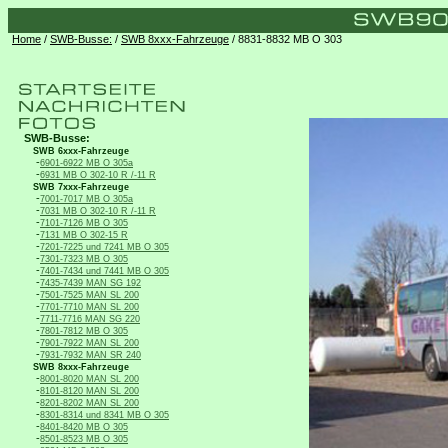
Home
/
SWB-Busse:
/
SWB 8xxx-Fahrzeuge
/ 8831-8832 MB O 303
SWB-Busse:
SWB 6xxx-Fahrzeuge
-
6901-6922 MB O 305a
-
6931 MB O 302-10 R /-11 R
SWB 7xxx-Fahrzeuge
-
7001-7017 MB O 305a
-
7031 MB O 302-10 R /-11 R
-
7101-7126 MB O 305
-
7131 MB O 302-15 R
-
7201-7225 und 7241 MB O 305
-
7301-7323 MB O 305
-
7401-7434 und 7441 MB O 305
-
7435-7439 MAN SG 192
-
7501-7525 MAN SL 200
-
7701-7710 MAN SL 200
-
7711-7716 MAN SG 220
-
7801-7812 MB O 305
-
7901-7922 MAN SL 200
-
7931-7932 MAN SR 240
SWB 8xxx-Fahrzeuge
-
8001-8020 MAN SL 200
-
8101-8120 MAN SL 200
-
8201-8202 MAN SL 200
-
8301-8314 und 8341 MB O 305
-
8401-8420 MB O 305
-
8501-8523 MB O 305