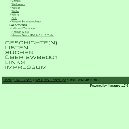
-
Univers
-
Wallmeroth
-
Welker
-
Welter
-
Willms
-
Zink
-
Weitere Subunternehmer
Sonderserien
-
Leih- und Testwagen
-
Neoplan N 814
-
Magirus Deutz Ü80 240 L118 Turbo
Home
/
SWB-Busse:
/
SWB 8xxx-Fahrzeuge
/ 8831-8832 MB O 303
Powered by
4images
1.7.6