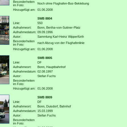
Besonderheiten
Noch ohne Flughafen-Bus-Beklebung
im Foto:
Hinzugefügt am:
01.06.2008
SWB 8804
Linie:
550
Aufnahmeort:
Bonn, Bertha-von-Suttner-Platz
Aufnahmedatum:
09.09.1996
Autor:
Sammlung Karl-Heinz Wipperfürth
Besonderheiten
nach Abzug von der Flughafenlinie
im Foto:
Hinzugefügt am:
01.06.2008
SWB 8805
Linie:
DF
Aufnahmeort:
Bonn, Hauptbahnhof
Aufnahmedatum:
02.08.1997
Autor:
Stefan Fuchs
Besonderheiten
im Foto:
Hinzugefügt am:
01.06.2008
SWB 8809
Linie:
DF
Aufnahmeort:
Bonn, Duisdorf, Bahnhof
Aufnahmedatum:
15.03.1999
Autor:
Stefan Fuchs
Besonderheiten
im Foto: