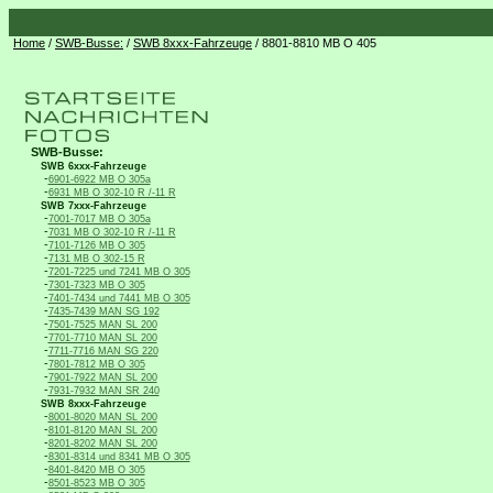
Home
/
SWB-Busse:
/
SWB 8xxx-Fahrzeuge
/ 8801-8810 MB O 405
SWB-Busse:
SWB 6xxx-Fahrzeuge
-
6901-6922 MB O 305a
-
6931 MB O 302-10 R /-11 R
SWB 7xxx-Fahrzeuge
-
7001-7017 MB O 305a
-
7031 MB O 302-10 R /-11 R
-
7101-7126 MB O 305
-
7131 MB O 302-15 R
-
7201-7225 und 7241 MB O 305
-
7301-7323 MB O 305
-
7401-7434 und 7441 MB O 305
-
7435-7439 MAN SG 192
-
7501-7525 MAN SL 200
-
7701-7710 MAN SL 200
-
7711-7716 MAN SG 220
-
7801-7812 MB O 305
-
7901-7922 MAN SL 200
-
7931-7932 MAN SR 240
SWB 8xxx-Fahrzeuge
-
8001-8020 MAN SL 200
-
8101-8120 MAN SL 200
-
8201-8202 MAN SL 200
-
8301-8314 und 8341 MB O 305
-
8401-8420 MB O 305
-
8501-8523 MB O 305