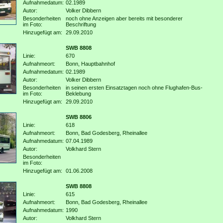
Aufnahmedatum:
02.1989
Autor:
Volker Dibbern
Besonderheiten
noch ohne Anzeigen aber bereits mit besonderer
im Foto:
Beschriftung
Hinzugefügt am:
29.09.2010
SWB 8808
Linie:
670
Aufnahmeort:
Bonn, Hauptbahnhof
Aufnahmedatum:
02.1989
Autor:
Volker Dibbern
Besonderheiten
in seinen ersten Einsatztagen noch ohne Flughafen-Bus-
im Foto:
Beklebung
Hinzugefügt am:
29.09.2010
SWB 8806
Linie:
618
Aufnahmeort:
Bonn, Bad Godesberg, Rheinallee
Aufnahmedatum:
07.04.1989
Autor:
Volkhard Stern
Besonderheiten
im Foto:
Hinzugefügt am:
01.06.2008
SWB 8808
Linie:
615
Aufnahmeort:
Bonn, Bad Godesberg, Rheinallee
Aufnahmedatum:
1990
Autor:
Volkhard Stern