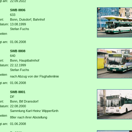
gt am:
22.09.2022
SWB 8806
633
rt:
Bonn, Duisdorf, Bahnhof
datum:
13.08.1999
Stefan Fuchs
eiten
gt am:
01.06.2008
SWB 8808
640
rt:
Bonn, Hauptbahnhof
datum:
22.12.1999
Stefan Fuchs
eiten
nach Abzug von der Flughafenlinie
gt am:
01.06.2008
SWB 8801
DF
rt:
Bonn, Btf Dransdorf
datum:
22.08.2000
Sammlung Karl-Heinz Wipperfürth
eiten
88er nach ihrer Abstellung
gt am:
01.06.2008