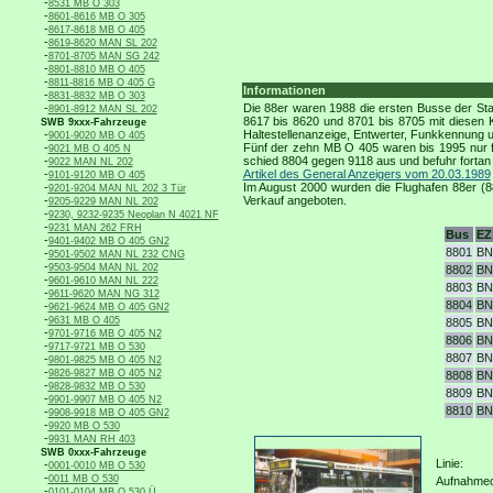
-
8531 MB O 303
-
8601-8616 MB O 305
-
8617-8618 MB O 405
-
8619-8620 MAN SL 202
-
8701-8705 MAN SG 242
-
8801-8810 MB O 405
-
8811-8816 MB O 405 G
Informationen
-
8831-8832 MB O 303
-
Die 88er waren 1988 die ersten Busse der Sta
8901-8912 MAN SL 202
8617 bis 8620 und 8701 bis 8705 mit diesen 
SWB 9xxx-Fahrzeuge
-
Haltestellenanzeige, Entwerter, Funkkennung 
9001-9020 MB O 405
-
Fünf der zehn MB O 405 waren bis 1995 nur f
9021 MB O 405 N
-
schied 8804 gegen 9118 aus und befuhr fortan
9022 MAN NL 202
-
Artikel des General Anzeigers vom 20.03.1989
9101-9120 MB O 405
-
Im August 2000 wurden die Flughafen 88er (8
9201-9204 MAN NL 202 3 Tür
-
Verkauf angeboten.
9205-9229 MAN NL 202
-
9230, 9232-9235 Neoplan N 4021 NF
-
9231 MAN 262 FRH
Bus
EZ
-
9401-9402 MB O 405 GN2
8801
BN
-
9501-9502 MAN NL 232 CNG
-
9503-9504 MAN NL 202
8802
BN
-
9601-9610 MAN NL 222
8803
BN
-
9611-9620 MAN NG 312
8804
BN
-
9621-9624 MB O 405 GN2
-
9631 MB O 405
8805
BN
-
9701-9716 MB O 405 N2
8806
BN
-
9717-9721 MB O 530
8807
BN
-
9801-9825 MB O 405 N2
-
9826-9827 MB O 405 N2
8808
BN
-
9828-9832 MB O 530
8809
BN
-
9901-9907 MB O 405 N2
8810
BN
-
9908-9918 MB O 405 GN2
-
9920 MB O 530
-
9931 MAN RH 403
SWB 0xxx-Fahrzeuge
Linie:
-
0001-0010 MB O 530
-
0011 MB O 530
Aufnahmeo
-
0101-0104 MB O 530 Ü