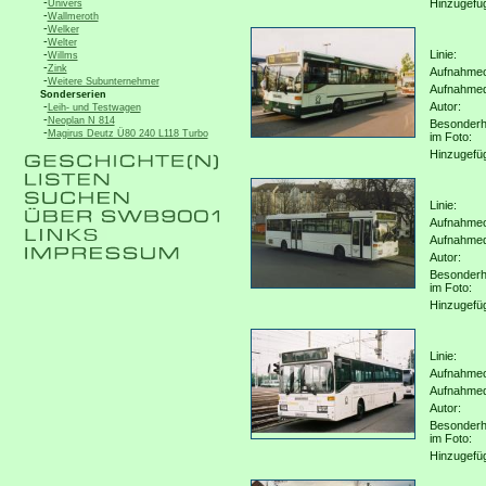
-
Hinzugefü
Univers
-
Wallmeroth
-
Welker
-
Welter
-
Linie:
Willms
-
Zink
Aufnahmeo
-
Weitere Subunternehmer
Aufnahme
Sonderserien
-
Autor:
Leih- und Testwagen
-
Neoplan N 814
Besonderh
-
Magirus Deutz Ü80 240 L118 Turbo
im Foto:
Hinzugefü
Linie:
Aufnahmeo
Aufnahme
Autor:
Besonderh
im Foto:
Hinzugefü
Linie:
Aufnahmeo
Aufnahme
Autor:
Besonderh
im Foto:
Hinzugefü