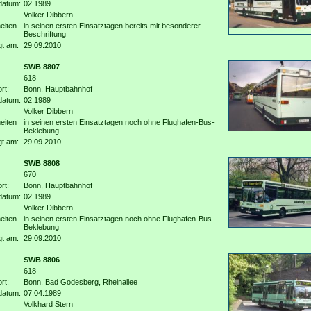
datum:
02.1989
Volker Dibbern
eiten
in seinen ersten Einsatztagen bereits mit besonderer
Beschriftung
gt am:
29.09.2010
SWB 8807
618
rt:
Bonn, Hauptbahnhof
datum:
02.1989
Volker Dibbern
eiten
in seinen ersten Einsatztagen noch ohne Flughafen-Bus-
Beklebung
gt am:
29.09.2010
SWB 8808
670
rt:
Bonn, Hauptbahnhof
datum:
02.1989
Volker Dibbern
eiten
in seinen ersten Einsatztagen noch ohne Flughafen-Bus-
Beklebung
gt am:
29.09.2010
SWB 8806
618
rt:
Bonn, Bad Godesberg, Rheinallee
datum:
07.04.1989
Volkhard Stern