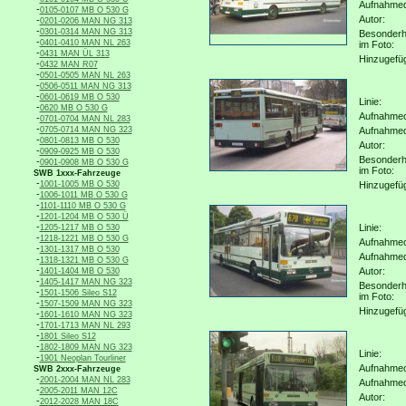
Aufnahme
-
0105-0107 MB O 530 G
Autor:
-
0201-0206 MAN NG 313
-
0301-0314 MAN NG 313
Besonderh
-
0401-0410 MAN NL 263
im Foto:
-
0431 MAN ÜL 313
Hinzugefü
-
0432 MAN R07
-
0501-0505 MAN NL 263
-
0506-0511 MAN NG 313
-
0601-0619 MB O 530
Linie:
-
0620 MB O 530 G
Aufnahmeo
-
0701-0704 MAN NL 283
-
0705-0714 MAN NG 323
Aufnahme
-
0801-0813 MB O 530
Autor:
-
0909-0925 MB O 530
Besonderh
-
0901-0908 MB O 530 G
im Foto:
SWB 1xxx-Fahrzeuge
-
1001-1005 MB O 530
Hinzugefü
-
1006-1011 MB O 530 G
-
1101-1110 MB O 530 G
-
1201-1204 MB O 530 Ü
-
Linie:
1205-1217 MB O 530
-
1218-1221 MB O 530 G
Aufnahmeo
-
1301-1317 MB O 530
Aufnahme
-
1318-1321 MB O 530 G
-
Autor:
1401-1404 MB O 530
-
1405-1417 MAN NG 323
Besonderh
-
1501-1506 Sileo S12
im Foto:
-
1507-1509 MAN NG 323
Hinzugefü
-
1601-1610 MAN NG 323
-
1701-1713 MAN NL 293
-
1801 Sileo S12
-
1802-1809 MAN NG 323
Linie:
-
1901 Neoplan Tourliner
Aufnahmeo
SWB 2xxx-Fahrzeuge
-
2001-2004 MAN NL 283
Aufnahme
-
2005-2011 MAN 12C
Autor:
-
2012-2028 MAN 18C