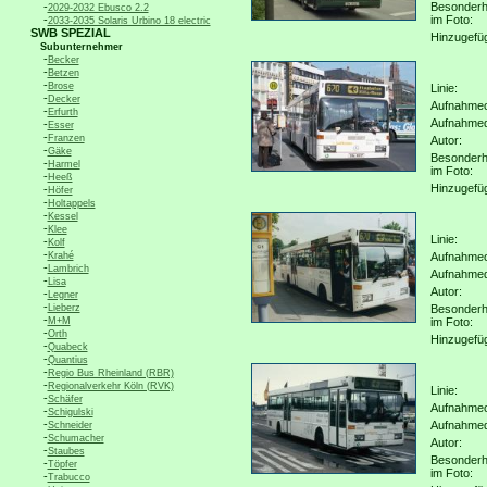
-
Besonderh
2029-2032 Ebusco 2.2
-
im Foto:
2033-2035 Solaris Urbino 18 electric
SWB SPEZIAL
Hinzugefü
Subunternehmer
-
Becker
-
Betzen
-
Brose
Linie:
-
Decker
Aufnahmeo
-
Erfurth
Aufnahme
-
Esser
-
Franzen
Autor:
-
Gäke
Besonderh
-
Harmel
im Foto:
-
Heeß
Hinzugefü
-
Höfer
-
Holtappels
-
Kessel
-
Klee
Linie:
-
Kolf
-
Krahé
Aufnahmeo
-
Lambrich
Aufnahme
-
Lisa
Autor:
-
Legner
-
Lieberz
Besonderh
-
M+M
im Foto:
-
Orth
Hinzugefü
-
Quabeck
-
Quantius
-
Regio Bus Rheinland (RBR)
-
Regionalverkehr Köln (RVK)
Linie:
-
Schäfer
Aufnahmeo
-
Schigulski
-
Aufnahme
Schneider
-
Schumacher
Autor:
-
Staubes
Besonderh
-
Töpfer
im Foto:
-
Trabucco