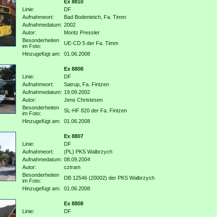
Ex 8810
Linie:
DF
Aufnahmeort:
Bad Bodenteich, Fa. Timm
Aufnahmedatum:
2002
Autor:
Moritz Pressler
Besonderheiten
UE-CD 5 der Fa. Timm
im Foto:
Hinzugefügt am:
01.06.2008
Ex 8808
Linie:
DF
Aufnahmeort:
Satrup, Fa. Fintzen
Aufnahmedatum:
19.09.2002
Autor:
Jens Christesen
Besonderheiten
SL-HF 820 der Fa. Fintzen
im Foto:
Hinzugefügt am:
01.06.2008
Ex 8807
Linie:
DF
Aufnahmeort:
(PL) PKS Walbrzych
Aufnahmedatum:
08.09.2004
Autor:
cztram
Besonderheiten
DB 12546 (20002) der PKS Walbrzych
im Foto:
Hinzugefügt am:
01.06.2008
Ex 8808
Linie:
DF