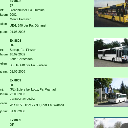
Ex 8802
17
rt:
Bienenbüttel, Fa. Dümmel
datum:
2002
Moritz Pressler
eiten
UE-L 249 der Fa. Dümmel
gt am:
01.06.2008
Ex 8803
DF
rt:
Satrup, Fa. Fintzen
datum:
18.09.2002
Jens Christesen
eiten
SL-HF 410 der Fa. Fintzen
gt am:
01.06.2008
Ex 8809
DF
rt:
(PL) Zgierz bei Lodz, Fa. Wamad
datum:
22.09.2003
transport.wroc.biz
eiten
WR 15772 (EZG 77LL) der Fa. Wamad
gt am:
01.06.2008
Ex 8809
DF