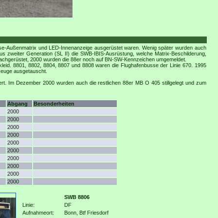
 Brose-Außenmatrix und LED-Innenanzeige ausgerüstet waren. Wenig später wurden auch
s zweiter Generation (SL II) die SWB-IBIS-Ausrüstung, welche Matrix-Beschilderung,
e nachgerüstet, 2000 wurden die 88er noch auf BN-SW-Kennzeichen umgemeldet.
leid. 8801, 8802, 8804, 8807 und 8808 waren die Flughafenbusse der Linie 670. 1995
zeuge ausgetauscht.
ert. Im Dezember 2000 wurden auch die restlichen 88er MB O 405 stillgelegt und zum
Abgang
Besonderheiten
2000
2000
2000
2000
2000
2000
2000
2000
2000
2000
SWB 8806
Linie:
DF
Aufnahmeort:
Bonn, Btf Friesdorf