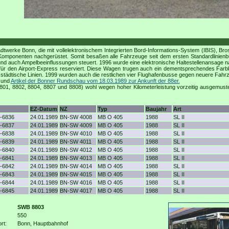
dtwerke Bonn, die mit vollelektronischem Integrierten Bord-Informations-System (IBIS),
Komponenten nachgerüstet. Somit besaßen alle Fahrzeuge seit dem ersten Standardlinienbu
und auch Ampelbeeinflussungen steuert. 1996 wurde eine elektronische Haltestellenansag
ür den Airport-Express reserviert. Diese Wagen trugen auch ein dementsprechendes Farbk
 städtische Linien. 1999 wurden auch die restlichen vier Flughafenbusse gegen neuere Fahr
und
Artikel der Bonner Rundschau vom 18.03.1989 zur Ankunft der 88er.
801, 8802, 8804, 8807 und 8808) wohl wegen hoher Kilometerleistung vorzeitig ausgemust
EZ-Datum
NZ
Typ
Baujahr
Art
-6836
24.01.1989
BN-SW 4008
MB O 405
1988
SL II
-6837
24.01.1989
BN-SW 4009
MB O 405
1988
SL II
-6838
24.01.1989
BN-SW 4010
MB O 405
1988
SL II
-6839
24.01.1989
BN-SW 4011
MB O 405
1988
SL II
-6840
24.01.1989
BN-SW 4012
MB O 405
1988
SL II
-6841
24.01.1989
BN-SW 4013
MB O 405
1988
SL II
-6842
24.01.1989
BN-SW 4014
MB O 405
1988
SL II
-6843
24.01.1989
BN-SW 4015
MB O 405
1988
SL II
-6844
24.01.1989
BN-SW 4016
MB O 405
1988
SL II
-6845
24.01.1989
BN-SW 4017
MB O 405
1988
SL II
SWB 8803
550
rt:
Bonn, Hauptbahnhof