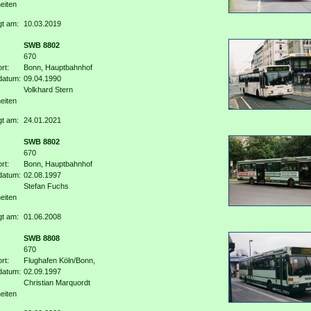
eiten
gt am:
10.03.2019
SWB 8802
670
rt:
Bonn, Hauptbahnhof
datum:
09.04.1990
Volkhard Stern
eiten
gt am:
24.01.2021
SWB 8802
670
rt:
Bonn, Hauptbahnhof
datum:
02.08.1997
Stefan Fuchs
eiten
gt am:
01.06.2008
SWB 8808
670
rt:
Flughafen Köln/Bonn,
datum:
02.09.1997
Christian Marquordt
eiten