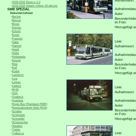
Aufnahmeort:
-
2029-2032 Ebusco 2.2
-
2033-2035 Solaris Urbino 18 electric
Aufnahmedat
SWB SPEZIAL
Subunternehmer
Autor:
-
Becker
Besonderheit
-
Betzen
im Foto:
-
Brose
Hinzugefügt a
-
Decker
-
Erfurth
-
Esser
-
Franzen
Linie:
-
Gäke
-
Harmel
Aufnahmeort:
-
Heeß
-
Höfer
Aufnahmedat
-
Holtappels
Autor:
-
Kessel
-
Klee
Besonderheit
-
Kolf
im Foto:
-
Krahé
Hinzugefügt a
-
Lambrich
-
Lisa
-
Legner
-
Lieberz
Linie:
-
M+M
Aufnahmeort:
-
Orth
-
Quabeck
-
Aufnahmedat
Quantius
-
Regio Bus Rheinland (RBR)
Autor:
-
Regionalverkehr Köln (RVK)
Besonderheit
-
Schäfer
im Foto:
-
Schigulski
-
Hinzugefügt a
Schneider
-
Schumacher
-
Staubes
-
Töpfer
-
Linie:
Trabucco