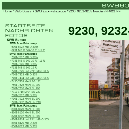
Home
/
SWB-Busse:
/
SWB 9xxx-Fahrzeuge
/ 9230, 9232-9235 Neoplan N 4021 NF
9230, 9232
SWB-Busse:
SWB 6xxx-Fahrzeuge
-
6901-6922 MB O 305a
-
6931 MB O 302-10 R /-11 R
SWB 7xxx-Fahrzeuge
-
7001-7017 MB O 305a
-
7031 MB O 302-10 R /-11 R
-
7101-7126 MB O 305
-
7131 MB O 302-15 R
-
7201-7225 und 7241 MB O 305
-
7301-7323 MB O 305
-
7401-7434 und 7441 MB O 305
-
7435-7439 MAN SG 192
-
7501-7525 MAN SL 200
-
7701-7710 MAN SL 200
-
7711-7716 MAN SG 220
-
7801-7812 MB O 305
-
7901-7922 MAN SL 200
-
7931-7932 MAN SR 240
SWB 8xxx-Fahrzeuge
-
8001-8020 MAN SL 200
-
8101-8120 MAN SL 200
-
8201-8202 MAN SL 200
-
8301-8314 und 8341 MB O 305
-
8401-8420 MB O 305
-
8501-8523 MB O 305