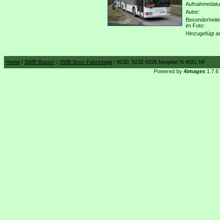
Aufnahmedat
Autor:
Besonderheit
im Foto:
Hinzugefügt a
Home
/
SWB-Busse:
/
SWB 9xxx-Fahrzeuge
/ 9230, 9232-9235 Neoplan N 4021 NF
Powered by
4images
1.7.6