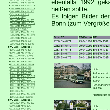
ebenfalls 1992 gek
-
0105-0107 MB O 530 G
-
0201-0206 MAN NG 313
heißen sollte.
-
0301-0314 MAN NG 313
-
0401-0410 MAN NL 263
-
Es folgen Bilder de
0431 MAN ÜL 313
-
0432 MAN R07
-
0501-0505 MAN NL 263
Bonn (zum Vergrößern
-
0506-0511 MAN NG 313
-
0601-0619 MB O 530
-
0620 MB O 530 G
-
0701-0704 MAN NL 283
-
0705-0714 MAN NG 323
Bus
EZ
EZ-Datum
NZ
-
0801-0813 MB O 530
-
0909-0925 MB O 530
9230
BN-6471
29.04.1992
BN-SW 4311
-
0901-0908 MB O 530 G
9232
BN-6472
29.04.1992
BN-SW 4312
SWB 1xxx-Fahrzeuge
-
9233
BN-6473
29.04.1992
BN-SW 4313
1001-1005 MB O 530
-
1006-1011 MB O 530 G
9234
BN-6474
29.04.1992
BN-SW 4314
-
1101-1110 MB O 530 G
9235
BN-6475
29.04.1992
BN-SW 4315
-
1201-1204 MB O 530 Ü
-
1205-1217 MB O 530
-
1218-1221 MB O 530 G
-
1301-1317 MB O 530
Linie:
-
1318-1321 MB O 530 G
-
Aufnahmeort:
1401-1404 MB O 530
-
1405-1417 MAN NG 323
Aufnahmedat
-
1501-1506 Sileo S12
Autor:
-
1507-1509 MAN NG 323
-
Besonderheit
1601-1610 MAN NG 323
-
im Foto:
1701-1713 MAN NL 293
-
1801 Sileo S12
-
1802-1809 MAN NG 323
Hinzugefügt a
-
1901 Neoplan Tourliner
SWB 2xxx-Fahrzeuge
-
2001-2004 MAN NL 283
-
2005-2011 MAN 12C
Linie:
-
2012-2028 MAN 18C