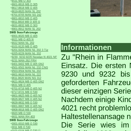
-
8531 MB O 303
-
8601-8616 MB O 305
-
8617-8618 MB O 405
-
8619-8620 MAN SL 202
-
8701-8705 MAN SG 242
-
8801-8810 MB O 405
-
8811-8816 MB O 405 G
-
8831-8832 MB O 303
-
8901-8912 MAN SL 202
SWB 9xxx-Fahrzeuge
-
9001-9020 MB O 405
-
9021 MB O 405 N
-
9022 MAN NL 202
Informationen
-
9101-9120 MB O 405
-
9201-9204 MAN NL 202 3 Tür
-
9205-9229 MAN NL 202
Zu "Rhein in Flamme
-
9230, 9232-9235 Neoplan N 4021 NF
-
9231 MAN 262 FRH
Einsatz. Die ersten
-
9401-9402 MB O 405 GN2
-
9501-9502 MAN NL 232 CNG
-
9503-9504 MAN NL 202
9230 und 9232 bi
-
9601-9610 MAN NL 222
-
9611-9620 MAN NG 312
geforderten Fahrzeu
-
9621-9624 MB O 405 GN2
-
9631 MB O 405
-
dieser einzigen Seri
9701-9716 MB O 405 N2
-
9717-9721 MB O 530
-
9801-9825 MB O 405 N2
Nachdem einige Kinde
-
9826-9827 MB O 405 N2
-
9828-9832 MB O 530
4021 recht problemlo
-
9901-9907 MB O 405 N2
-
9908-9918 MB O 405 GN2
-
9920 MB O 530
Haltestellenansage n
-
9931 MAN RH 403
SWB 0xxx-Fahrzeuge
Die Serie wies im
-
0001-0010 MB O 530
-
0011 MB O 530
-
0101-0104 MB O 530 Ü