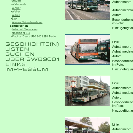
-
Univers
Aufnahmeort:
-
Wallmeroth
-
Welker
Aufnahmedat
-
Welter
-
Autor:
Willms
-
Zink
Besonderheit
-
Weitere Subunternehmer
im Foto:
Sonderserien
Hinzugefügt a
-
Leih- und Testwagen
-
Neoplan N 814
-
Magirus Deutz Ü80 240 L118 Turbo
Linie:
Aufnahmeort:
Aufnahmedat
Autor:
Besonderheit
im Foto:
Hinzugefügt a
Linie:
Aufnahmeort:
Aufnahmedat
Autor:
Besonderheit
im Foto:
Hinzugefügt a
Linie:
Aufnahmeort: