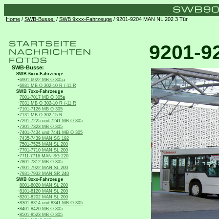
Home
/
SWB-Busse:
/
SWB 9xxx-Fahrzeuge
/ 9201-9204 MAN NL 202 3 Tür
9201-9
SWB-Busse:
SWB 6xxx-Fahrzeuge
-
6901-6922 MB O 305a
-
6931 MB O 302-10 R /-11 R
SWB 7xxx-Fahrzeuge
-
7001-7017 MB O 305a
-
7031 MB O 302-10 R /-11 R
-
7101-7126 MB O 305
-
7131 MB O 302-15 R
-
7201-7225 und 7241 MB O 305
-
7301-7323 MB O 305
-
7401-7434 und 7441 MB O 305
-
7435-7439 MAN SG 192
-
7501-7525 MAN SL 200
-
7701-7710 MAN SL 200
-
7711-7716 MAN SG 220
-
7801-7812 MB O 305
-
7901-7922 MAN SL 200
-
7931-7932 MAN SR 240
SWB 8xxx-Fahrzeuge
-
8001-8020 MAN SL 200
-
8101-8120 MAN SL 200
-
8201-8202 MAN SL 200
-
8301-8314 und 8341 MB O 305
-
8401-8420 MB O 305
-
8501-8523 MB O 305