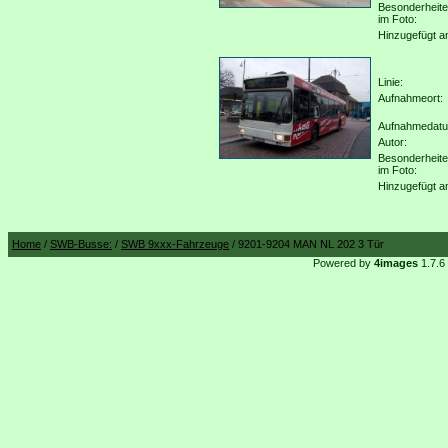
Besonderheit
im Foto:
Hinzugefügt a
Linie:
Aufnahmeort:
Aufnahmedat
Autor:
Besonderheit
im Foto:
Hinzugefügt a
Home
/
SWB-Busse:
/
SWB 9xxx-Fahrzeuge
/ 9201-9204 MAN NL 202 3 Tür
Powered by
4images
1.7.6