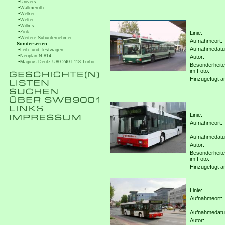
-
Univers
-
Wallmeroth
-
Welker
-
Welter
-
Willms
-
Zink
Linie:
-
Weitere Subunternehmer
Aufnahmeort:
Sonderserien
Aufnahmedat
-
Leih- und Testwagen
-
Neoplan N 814
Autor:
-
Magirus Deutz Ü80 240 L118 Turbo
Besonderheit
im Foto:
Hinzugefügt a
Linie:
Aufnahmeort:
Aufnahmedat
Autor:
Besonderheit
im Foto:
Hinzugefügt a
Linie:
Aufnahmeort:
Aufnahmedat
Autor: