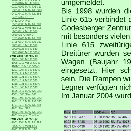
umgemeldet.
-
0105-0107 MB O 530 G
-
0201-0206 MAN NG 313
Bis 1998 wurden di
-
0301-0314 MAN NG 313
-
0401-0410 MAN NL 263
-
Linie 615 verbindet
0431 MAN ÜL 313
-
0432 MAN R07
-
0501-0505 MAN NL 263
Godesberger Zentrum
-
0506-0511 MAN NG 313
-
0601-0619 MB O 530
mit besonders vielen
-
0620 MB O 530 G
-
0701-0704 MAN NL 283
-
0705-0714 MAN NG 323
Linie 615 zweitüri
-
0801-0813 MB O 530
-
0909-0925 MB O 530
Dreitürer wurden se
-
0901-0908 MB O 530 G
SWB 1xxx-Fahrzeuge
-
Wagen (Baujahr 19
1001-1005 MB O 530
-
1006-1011 MB O 530 G
-
1101-1110 MB O 530 G
eingesetzt. Hier s
-
1201-1204 MB O 530 Ü
-
1205-1217 MB O 530
sein. Die Rampen wur
-
1218-1221 MB O 530 G
-
1301-1317 MB O 530
-
1318-1321 MB O 530 G
Legner verfügten nich
-
1401-1404 MB O 530
-
1405-1417 MAN NG 323
Im Januar 2004 wurde
-
1501-1506 Sileo S12
-
1507-1509 MAN NG 323
-
1601-1610 MAN NG 323
-
1701-1713 MAN NL 293
-
1801 Sileo S12
-
1802-1809 MAN NG 323
Bus
EZ
EZ-Datum
NZ
-
1901 Neoplan Tourliner
9201
BN-6437
05.10.1992
BN-SW 4072
SWB 2xxx-Fahrzeuge
9202
BN-6438
05.10.1992
BN-SW 4073
-
2001-2004 MAN NL 283
-
2005-2011 MAN 12C
9203
BN-6439
05.10.1992
BN-SW 4074
-
2012-2028 MAN 18C