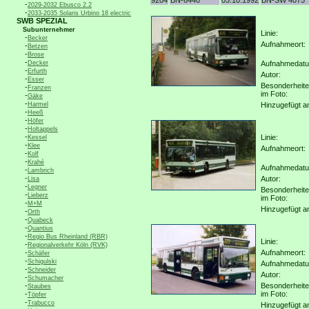
9204
BN-6440
05.10.1992
BN-SW 4075
-
2029-2032 Ebusco 2.2
-
2033-2035 Solaris Urbino 18 electric
SWB SPEZIAL
Subunternehmer
Linie:
-
Becker
Aufnahmeort:
-
Betzen
-
Brose
-
Decker
Aufnahmedat
-
Erfurth
Autor:
-
Esser
Besonderheit
-
Franzen
im Foto:
-
Gäke
-
Harmel
Hinzugefügt a
-
Heeß
-
Höfer
-
Holtappels
-
Linie:
Kessel
-
Klee
Aufnahmeort:
-
Kolf
-
Krahé
Aufnahmedat
-
Lambrich
-
Autor:
Lisa
-
Legner
Besonderheit
-
Lieberz
im Foto:
-
M+M
Hinzugefügt a
-
Orth
-
Quabeck
-
Quantius
-
Regio Bus Rheinland (RBR)
Linie:
-
Regionalverkehr Köln (RVK)
-
Aufnahmeort:
Schäfer
-
Schigulski
Aufnahmedat
-
Schneider
Autor:
-
Schumacher
-
Besonderheit
Staubes
-
im Foto:
Töpfer
-
Trabucco
Hinzugefügt a