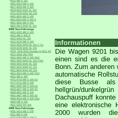
-
8531 MB O 303
-
8601-8616 MB O 305
-
8617-8618 MB O 405
-
8619-8620 MAN SL 202
-
8701-8705 MAN SG 242
-
8801-8810 MB O 405
-
8811-8816 MB O 405 G
-
8831-8832 MB O 303
-
8901-8912 MAN SL 202
SWB 9xxx-Fahrzeuge
-
9001-9020 MB O 405
-
9021 MB O 405 N
-
9022 MAN NL 202
Informationen
-
9101-9120 MB O 405
-
9201-9204 MAN NL 202 3 Tür
-
9205-9229 MAN NL 202
Die Wagen 9201 bis
-
9230, 9232-9235 Neoplan N 4021 NF
-
9231 MAN 262 FRH
einen sind es die e
-
9401-9402 MB O 405 GN2
-
9501-9502 MAN NL 232 CNG
-
9503-9504 MAN NL 202
Bonn. Zum anderen w
-
9601-9610 MAN NL 222
-
9611-9620 MAN NG 312
automatische Rolls
-
9621-9624 MB O 405 GN2
-
9631 MB O 405
-
diese Busse als 
9701-9716 MB O 405 N2
-
9717-9721 MB O 530
-
9801-9825 MB O 405 N2
hellgrün/dunkelgrü
-
9826-9827 MB O 405 N2
-
9828-9832 MB O 530
Dachauspuff konnte 
-
9901-9907 MB O 405 N2
-
9908-9918 MB O 405 GN2
-
9920 MB O 530
eine elektronische 
-
9931 MAN RH 403
SWB 0xxx-Fahrzeuge
2000 wurden di
-
0001-0010 MB O 530
-
0011 MB O 530
-
0101-0104 MB O 530 Ü