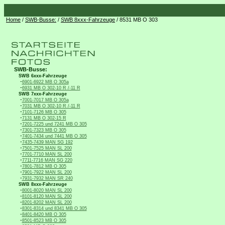
Home
/
SWB-Busse:
/
SWB 8xxx-Fahrzeuge
/ 8531 MB O 303
SWB-Busse:
SWB 6xxx-Fahrzeuge
-
6901-6922 MB O 305a
-
6931 MB O 302-10 R /-11 R
SWB 7xxx-Fahrzeuge
-
7001-7017 MB O 305a
-
7031 MB O 302-10 R /-11 R
-
7101-7126 MB O 305
-
7131 MB O 302-15 R
-
7201-7225 und 7241 MB O 305
-
7301-7323 MB O 305
-
7401-7434 und 7441 MB O 305
-
7435-7439 MAN SG 192
-
7501-7525 MAN SL 200
-
7701-7710 MAN SL 200
-
7711-7716 MAN SG 220
-
7801-7812 MB O 305
-
7901-7922 MAN SL 200
-
7931-7932 MAN SR 240
SWB 8xxx-Fahrzeuge
-
8001-8020 MAN SL 200
-
8101-8120 MAN SL 200
-
8201-8202 MAN SL 200
-
8301-8314 und 8341 MB O 305
-
8401-8420 MB O 305
-
8501-8523 MB O 305