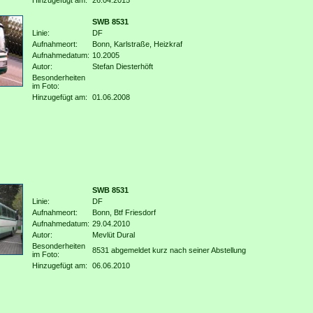
Hinzugefügt am:
26.04.2015
SWB 8531
Linie:
DF
Aufnahmeort:
Bonn, Karlstraße, Heizkraf
Aufnahmedatum:
10.2005
Autor:
Stefan Diesterhöft
Besonderheiten
im Foto:
Hinzugefügt am:
01.06.2008
SWB 8531
Linie:
DF
Aufnahmeort:
Bonn, Btf Friesdorf
Aufnahmedatum:
29.04.2010
Autor:
Mevlüt Dural
Besonderheiten
8531 abgemeldet kurz nach seiner Abstellung
im Foto:
Hinzugefügt am:
06.06.2010