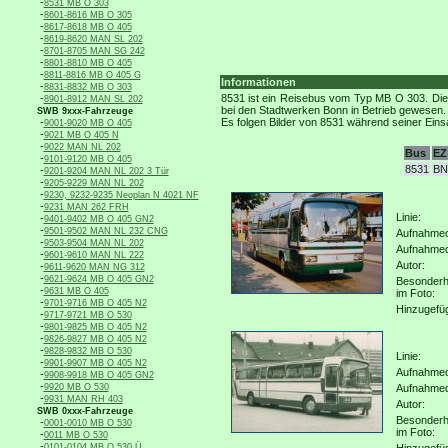
-
8531 MB O 303
-
8601-8616 MB O 305
-
8617-8618 MB O 405
-
8619-8620 MAN SL 202
-
8701-8705 MAN SG 242
-
8801-8810 MB O 405
-
8811-8816 MB O 405 G
Informationen
-
8831-8832 MB O 303
-
8531 ist ein Reisebus vom Typ MB O 303. Die 
8901-8912 MAN SL 202
bei den Stadtwerken Bonn in Betrieb gewesen.
SWB 9xxx-Fahrzeuge
-
Es folgen Bilder von 8531 während seiner Einsa
9001-9020 MB O 405
-
9021 MB O 405 N
-
9022 MAN NL 202
Bus
EZ
-
9101-9120 MB O 405
8531
BN
-
9201-9204 MAN NL 202 3 Tür
-
9205-9229 MAN NL 202
-
9230, 9232-9235 Neoplan N 4021 NF
-
9231 MAN 262 FRH
Linie:
-
9401-9402 MB O 405 GN2
-
9501-9502 MAN NL 232 CNG
Aufnahmeo
-
9503-9504 MAN NL 202
Aufnahme
-
9601-9610 MAN NL 222
Autor:
-
9611-9620 MAN NG 312
-
9621-9624 MB O 405 GN2
Besonderh
-
9631 MB O 405
im Foto:
-
9701-9716 MB O 405 N2
Hinzugefü
-
9717-9721 MB O 530
-
9801-9825 MB O 405 N2
-
9826-9827 MB O 405 N2
-
9828-9832 MB O 530
Linie:
-
9901-9907 MB O 405 N2
Aufnahmeo
-
9908-9918 MB O 405 GN2
-
9920 MB O 530
Aufnahme
-
9931 MAN RH 403
Autor:
SWB 0xxx-Fahrzeuge
Besonderh
-
0001-0010 MB O 530
im Foto:
-
0011 MB O 530
-
0101-0104 MB O 530 Ü