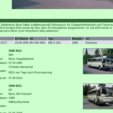
Stadtwerke Bonn halten traditionsgemäß Reisebusse für Gelegenheitsfahrten und Fahreraus
 Erst im April 2010 wurde der Bus nach 25 Dienstjahren ausgemustert. Im Juli 2010 wurde 
tzzeit in Bonn (zum Vergrößern bitte anklicken):
EZ-Datum
NZ
Typ
Baujahr
Art
-6277
03.09.1985
BN-SW 4001
MB O 303
1985
Reisebus
SWB 8531
986
rt:
Bonn, Hauptbahnhof
datum:
07.09.1985
Christian Marquordt
eiten
8531 vier Tage nach Erstzulassung
gt am:
07.09.2010
SWB 8531
DF
rt:
Bonn, Btf Friesdorf
datum:
1988
Wilfried Buchholz
eiten