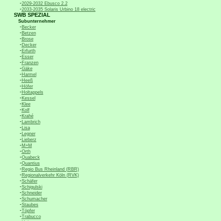
-
2029-2032 Ebusco 2.2
-
2033-2035 Solaris Urbino 18 electric
SWB SPEZIAL
Subunternehmer
-
Becker
-
Betzen
-
Brose
-
Decker
-
Erfurth
-
Esser
-
Franzen
-
Gäke
-
Harmel
-
Heeß
-
Höfer
-
Holtappels
-
Kessel
-
Klee
-
Kolf
-
Krahé
-
Lambrich
-
Lisa
-
Legner
-
Lieberz
-
M+M
-
Orth
-
Quabeck
-
Quantius
-
Regio Bus Rheinland (RBR)
-
Regionalverkehr Köln (RVK)
-
Schäfer
-
Schigulski
-
Schneider
-
Schumacher
-
Staubes
-
Töpfer
-
Trabucco