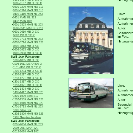
Hinzugefü
-
0105-0107 MB O 530 G
-
0201-0206 MAN NG 313
-
0301-0314 MAN NG 313
-
Linie:
0401-0410 MAN NL 263
-
0431 MAN ÜL 313
Aufnahmeo
-
0432 MAN R07
Aufnahme
-
0501-0505 MAN NL 263
-
Autor:
0506-0511 MAN NG 313
-
0601-0619 MB O 530
Besonderh
-
0620 MB O 530 G
im Foto:
-
0701-0704 MAN NL 283
Hinzugefü
-
0705-0714 MAN NG 323
-
0801-0813 MB O 530
-
0909-0925 MB O 530
-
0901-0908 MB O 530 G
SWB 1xxx-Fahrzeuge
-
1001-1005 MB O 530
-
1006-1011 MB O 530 G
-
1101-1110 MB O 530 G
-
1201-1204 MB O 530 Ü
-
1205-1217 MB O 530
-
1218-1221 MB O 530 G
-
1301-1317 MB O 530
-
1318-1321 MB O 530 G
Linie:
-
1401-1404 MB O 530
Aufnahmeo
-
1405-1417 MAN NG 323
Aufnahme
-
1501-1506 Sileo S12
-
1507-1509 MAN NG 323
Autor:
-
1601-1610 MAN NG 323
Besonderh
-
1701-1713 MAN NL 293
im Foto:
-
1801 Sileo S12
Hinzugefü
-
1802-1809 MAN NG 323
-
1901 Neoplan Tourliner
SWB 2xxx-Fahrzeuge
-
2001-2004 MAN NL 283
-
2005-2011 MAN 12C
-
2012-2028 MAN 18C