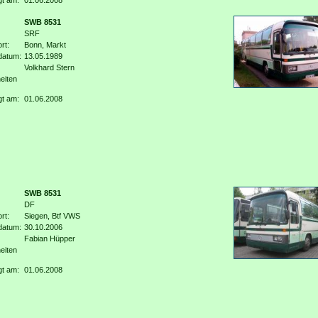
gt am:
01.06.2008
SWB 8531
SRF
rt:
Bonn, Markt
datum:
13.05.1989
Volkhard Stern
eiten
gt am:
01.06.2008
SWB 8531
DF
rt:
Siegen, Btf VWS
datum:
30.10.2006
Fabian Hüpper
eiten
gt am:
01.06.2008