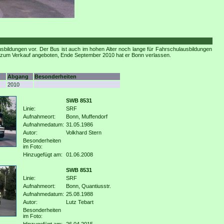
bildungen vor. Der Bus ist auch im hohen Alter noch lange für Fahrschulausbildungen
er zum Verkauf angeboten, Ende September 2010 hat er Bonn verlassen.
Abgang
Besonderheiten
2010
SWB 8531
Linie:
SRF
Aufnahmeort:
Bonn, Muffendorf
Aufnahmedatum:
31.05.1986
Autor:
Volkhard Stern
Besonderheiten
im Foto:
Hinzugefügt am:
01.06.2008
SWB 8531
Linie:
SRF
Aufnahmeort:
Bonn, Quantiusstr.
Aufnahmedatum:
25.08.1988
Autor:
Lutz Tebart
Besonderheiten
im Foto: