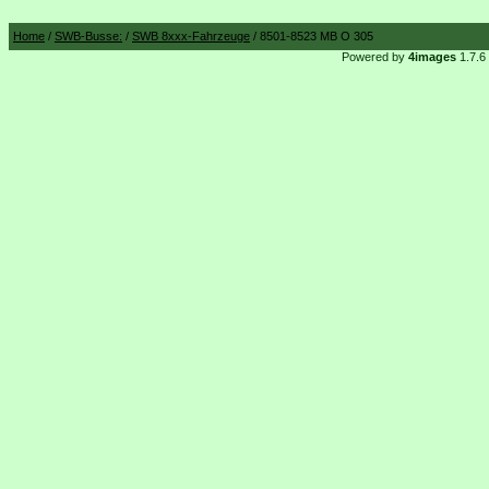
Home
/
SWB-Busse:
/
SWB 8xxx-Fahrzeuge
/ 8501-8523 MB O 305
Powered by
4images
1.7.6