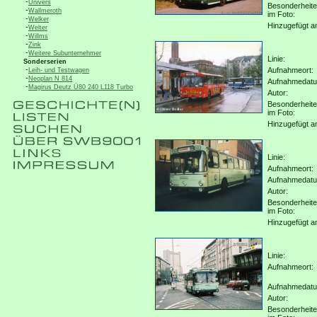
-
Univers
Besonderheit
-
Wallmeroth
im Foto:
-
Welker
Hinzugefügt a
-
Welter
-
Willms
-
Zink
-
Weitere Subunternehmer
Linie:
Sonderserien
-
Aufnahmeort:
Leih- und Testwagen
-
Neoplan N 814
Aufnahmedat
-
Magirus Deutz Ü80 240 L118 Turbo
Autor:
Besonderheit
im Foto:
Hinzugefügt a
Linie:
Aufnahmeort:
Aufnahmedat
Autor:
Besonderheit
im Foto:
Hinzugefügt a
Linie:
Aufnahmeort:
Aufnahmedat
Autor:
Besonderheit