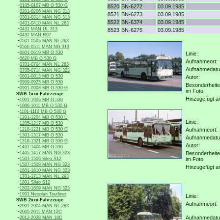
-
0105-0107 MB O 530 G
8520
BN-6272
03.09.1985
-
0201-0206 MAN NG 313
8521
BN-6273
03.09.1985
-
0301-0314 MAN NG 313
8522
BN-6374
03.09.1985
-
0401-0410 MAN NL 263
-
0431 MAN ÜL 313
8523
BN-6275
03.09.1985
-
0432 MAN R07
-
0501-0505 MAN NL 263
-
0506-0511 MAN NG 313
-
0601-0619 MB O 530
Linie:
-
0620 MB O 530 G
Aufnahmeort:
-
0701-0704 MAN NL 283
Aufnahmedat
-
0705-0714 MAN NG 323
-
0801-0813 MB O 530
Autor:
-
0909-0925 MB O 530
Besonderheit
-
0901-0908 MB O 530 G
im Foto:
SWB 1xxx-Fahrzeuge
Hinzugefügt a
-
1001-1005 MB O 530
-
1006-1011 MB O 530 G
-
1101-1110 MB O 530 G
-
1201-1204 MB O 530 Ü
Linie:
-
1205-1217 MB O 530
-
1218-1221 MB O 530 G
Aufnahmeort:
-
1301-1317 MB O 530
Aufnahmedat
-
1318-1321 MB O 530 G
Autor:
-
1401-1404 MB O 530
-
1405-1417 MAN NG 323
Besonderheit
-
1501-1506 Sileo S12
im Foto:
-
1507-1509 MAN NG 323
Hinzugefügt a
-
1601-1610 MAN NG 323
-
1701-1713 MAN NL 293
-
1801 Sileo S12
-
1802-1809 MAN NG 323
-
1901 Neoplan Tourliner
Linie:
SWB 2xxx-Fahrzeuge
Aufnahmeort:
-
2001-2004 MAN NL 283
-
2005-2011 MAN 12C
-
Aufnahmedat
2012-2028 MAN 18C