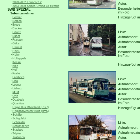
-
2029-2032 Ebusco 2.2
Autor:
-
2033-2035 Solaris Urbino 18 electric
Besonderheit
SWB SPEZIAL
im Foto:
Subunternehmer
-
Hinzugefügt a
Becker
-
Betzen
-
Brose
-
Decker
-
Linie:
Erfurth
-
Esser
Aufnahmeort:
-
Franzen
Aufnahmedat
-
Gäke
-
Autor:
Harmel
-
Heeß
Besonderheit
-
Höfer
im Foto:
-
Holtappels
-
Kessel
Hinzugefügt a
-
Klee
-
Kolf
-
Krahé
-
Lambrich
Linie:
-
Lisa
Aufnahmeort:
-
Legner
-
Lieberz
Aufnahmedat
-
M+M
Autor:
-
Orth
Besonderheit
-
Quabeck
im Foto:
-
Quantius
-
Regio Bus Rheinland (RBR)
Hinzugefügt a
-
Regionalverkehr Köln (RVK)
-
Schäfer
-
Schigulski
-
Schneider
Linie:
-
Schumacher
Aufnahmeort:
-
Staubes
Aufnahmedat
-
Töpfer
-
Trabucco
Autor: