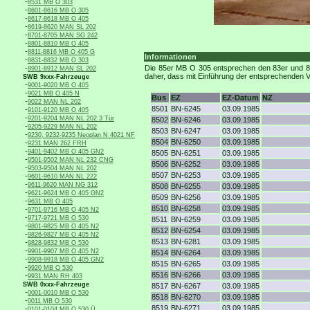
-
8531 MB O 303
-
8601-8616 MB O 305
-
8617-8618 MB O 405
-
8619-8620 MAN SL 202
-
8701-8705 MAN SG 242
-
8801-8810 MB O 405
-
8811-8816 MB O 405 G
Informationen
-
8831-8832 MB O 303
-
Die 85er MB O 305 entsprechen den 83er und 84e
8901-8912 MAN SL 202
daher, dass mit Einführung der entsprechenden 
SWB 9xxx-Fahrzeuge
-
9001-9020 MB O 405
-
9021 MB O 405 N
Bus
EZ
EZ-Datum
NZ
-
9022 MAN NL 202
8501
BN-6245
03.09.1985
-
9101-9120 MB O 405
-
9201-9204 MAN NL 202 3 Tür
8502
BN-6246
03.09.1985
-
9205-9229 MAN NL 202
8503
BN-6247
03.09.1985
-
9230, 9232-9235 Neoplan N 4021 NF
8504
BN-6250
03.09.1985
-
9231 MAN 262 FRH
-
9401-9402 MB O 405 GN2
8505
BN-6251
03.09.1985
-
9501-9502 MAN NL 232 CNG
8506
BN-6252
03.09.1985
-
9503-9504 MAN NL 202
8507
BN-6253
03.09.1985
-
9601-9610 MAN NL 222
-
9611-9620 MAN NG 312
8508
BN-6255
03.09.1985
-
9621-9624 MB O 405 GN2
8509
BN-6256
03.09.1985
-
9631 MB O 405
8510
BN-6258
03.09.1985
-
9701-9716 MB O 405 N2
-
9717-9721 MB O 530
8511
BN-6259
03.09.1985
-
9801-9825 MB O 405 N2
8512
BN-6254
03.09.1985
-
9826-9827 MB O 405 N2
8513
BN-6281
03.09.1985
-
9828-9832 MB O 530
-
9901-9907 MB O 405 N2
8514
BN-6264
03.09.1985
-
9908-9918 MB O 405 GN2
8515
BN-6265
03.09.1985
-
9920 MB O 530
8516
BN-6266
03.09.1985
-
9931 MAN RH 403
SWB 0xxx-Fahrzeuge
8517
BN-6267
03.09.1985
-
0001-0010 MB O 530
8518
BN-6270
03.09.1985
-
0011 MB O 530
8519
BN-6271
03.09.1985
-
0101-0104 MB O 530 Ü