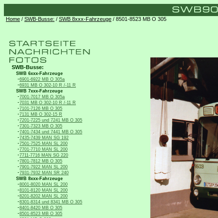
Home
/
SWB-Busse:
/
SWB 8xxx-Fahrzeuge
/ 8501-8523 MB O 305
SWB-Busse:
SWB 6xxx-Fahrzeuge
-
6901-6922 MB O 305a
-
6931 MB O 302-10 R /-11 R
SWB 7xxx-Fahrzeuge
-
7001-7017 MB O 305a
-
7031 MB O 302-10 R /-11 R
-
7101-7126 MB O 305
-
7131 MB O 302-15 R
-
7201-7225 und 7241 MB O 305
-
7301-7323 MB O 305
-
7401-7434 und 7441 MB O 305
-
7435-7439 MAN SG 192
-
7501-7525 MAN SL 200
-
7701-7710 MAN SL 200
-
7711-7716 MAN SG 220
-
7801-7812 MB O 305
-
7901-7922 MAN SL 200
-
7931-7932 MAN SR 240
SWB 8xxx-Fahrzeuge
-
8001-8020 MAN SL 200
-
8101-8120 MAN SL 200
-
8201-8202 MAN SL 200
-
8301-8314 und 8341 MB O 305
-
8401-8420 MB O 305
-
8501-8523 MB O 305