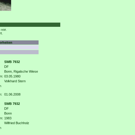
 vor.
t.
rheiten
SWB 7932
DF
Bonn, Rigalsche Wiese
m:
03.05.1980
Volkhard Stern
n
m:
01.06.2008
SWB 7932
DF
Bonn
m:
1983
Wilfried Buchholz
n