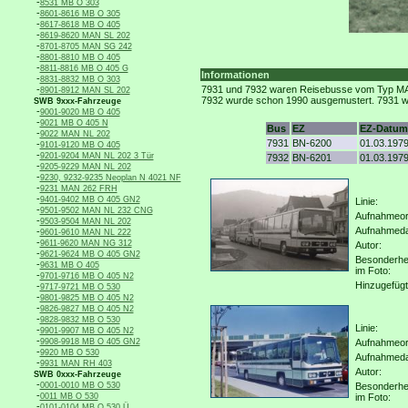
-
8531 MB O 303
-
8601-8616 MB O 305
-
8617-8618 MB O 405
-
8619-8620 MAN SL 202
-
8701-8705 MAN SG 242
-
8801-8810 MB O 405
-
8811-8816 MB O 405 G
Informationen
-
8831-8832 MB O 303
-
7931 und 7932 waren Reisebusse vom Typ MAN 
8901-8912 MAN SL 202
7932 wurde schon 1990 ausgemustert. 7931 wa
SWB 9xxx-Fahrzeuge
-
9001-9020 MB O 405
-
9021 MB O 405 N
Bus
EZ
EZ-Datum
-
9022 MAN NL 202
7931
BN-6200
01.03.197
-
9101-9120 MB O 405
-
9201-9204 MAN NL 202 3 Tür
7932
BN-6201
01.03.197
-
9205-9229 MAN NL 202
-
9230, 9232-9235 Neoplan N 4021 NF
-
9231 MAN 262 FRH
-
9401-9402 MB O 405 GN2
Linie:
-
9501-9502 MAN NL 232 CNG
Aufnahmeor
-
9503-9504 MAN NL 202
Aufnahmed
-
9601-9610 MAN NL 222
-
9611-9620 MAN NG 312
Autor:
-
9621-9624 MB O 405 GN2
Besonderhe
-
9631 MB O 405
im Foto:
-
9701-9716 MB O 405 N2
Hinzugefügt
-
9717-9721 MB O 530
-
9801-9825 MB O 405 N2
-
9826-9827 MB O 405 N2
-
9828-9832 MB O 530
Linie:
-
9901-9907 MB O 405 N2
-
9908-9918 MB O 405 GN2
Aufnahmeor
-
9920 MB O 530
Aufnahmed
-
9931 MAN RH 403
Autor:
SWB 0xxx-Fahrzeuge
-
0001-0010 MB O 530
Besonderhe
-
0011 MB O 530
im Foto:
-
0101-0104 MB O 530 Ü