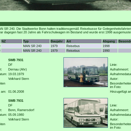
SR 240. Die Stadtwerke Bonn halten traditionsgemäß Reisebusse für Gelegenheitsfahrten
r dagegen fast 20 Jahre als Fahrschulwagen im Bestand und wurde erst 1998 ausgemuster
NZ
Typ
Baujahr
Art
Abgang
Besonde
9
MAN SR 240
1979
Reisebus
1998
9
MAN SR 240
1979
Reisebus
1990
SWB 7931
DF
Linie:
t:
Dernau (Ahr)
Aufnahmeort:
atum:
19.03.1979
Aufnahmedatu
Volkhard Stern
Autor:
iten
Besonderheite
im Foto:
 am:
01.06.2008
Hinzugefügt a
SWB 7931
DF
Linie:
t:
Bonn, Ramersdorf
Aufnahmeort:
atum:
05.09.1980
Aufnahmedatu
Volkhard Stern
Autor:
iten
Besonderheite
im Foto: