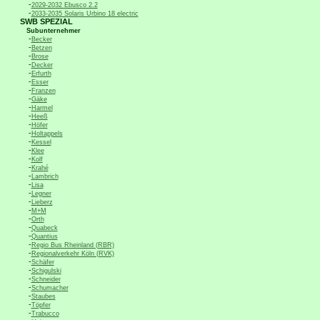
-
2029-2032 Ebusco 2.2
-
2033-2035 Solaris Urbino 18 electric
SWB SPEZIAL
Subunternehmer
-
Becker
-
Betzen
-
Brose
-
Decker
-
Erfurth
-
Esser
-
Franzen
-
Gäke
-
Harmel
-
Heeß
-
Höfer
-
Holtappels
-
Kessel
-
Klee
-
Kolf
-
Krahé
-
Lambrich
-
Lisa
-
Legner
-
Lieberz
-
M+M
-
Orth
-
Quabeck
-
Quantius
-
Regio Bus Rheinland (RBR)
-
Regionalverkehr Köln (RVK)
-
Schäfer
-
Schigulski
-
Schneider
-
Schumacher
-
Staubes
-
Töpfer
-
Trabucco