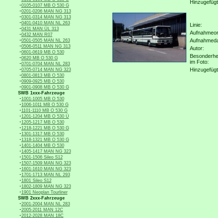
Hinzugefügt
-
0105-0107 MB O 530 G
-
0201-0206 MAN NG 313
-
0301-0314 MAN NG 313
-
0401-0410 MAN NL 263
Linie:
-
0431 MAN ÜL 313
Aufnahmeor
-
0432 MAN R07
-
Aufnahmed
0501-0505 MAN NL 263
-
0506-0511 MAN NG 313
Autor:
-
0601-0619 MB O 530
Besonderhe
-
0620 MB O 530 G
im Foto:
-
0701-0704 MAN NL 283
-
Hinzugefügt
0705-0714 MAN NG 323
-
0801-0813 MB O 530
-
0909-0925 MB O 530
-
0901-0908 MB O 530 G
SWB 1xxx-Fahrzeuge
-
1001-1005 MB O 530
-
1006-1011 MB O 530 G
-
1101-1110 MB O 530 G
-
1201-1204 MB O 530 Ü
-
1205-1217 MB O 530
-
1218-1221 MB O 530 G
-
1301-1317 MB O 530
-
1318-1321 MB O 530 G
-
1401-1404 MB O 530
-
1405-1417 MAN NG 323
-
1501-1506 Sileo S12
-
1507-1509 MAN NG 323
-
1601-1610 MAN NG 323
-
1701-1713 MAN NL 293
-
1801 Sileo S12
-
1802-1809 MAN NG 323
-
1901 Neoplan Tourliner
SWB 2xxx-Fahrzeuge
-
2001-2004 MAN NL 283
-
2005-2011 MAN 12C
-
2012-2028 MAN 18C