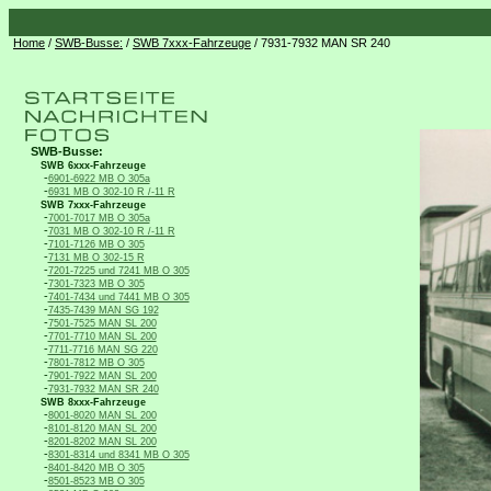
Home
/
SWB-Busse:
/
SWB 7xxx-Fahrzeuge
/ 7931-7932 MAN SR 240
SWB-Busse:
SWB 6xxx-Fahrzeuge
-
6901-6922 MB O 305a
-
6931 MB O 302-10 R /-11 R
SWB 7xxx-Fahrzeuge
-
7001-7017 MB O 305a
-
7031 MB O 302-10 R /-11 R
-
7101-7126 MB O 305
-
7131 MB O 302-15 R
-
7201-7225 und 7241 MB O 305
-
7301-7323 MB O 305
-
7401-7434 und 7441 MB O 305
-
7435-7439 MAN SG 192
-
7501-7525 MAN SL 200
-
7701-7710 MAN SL 200
-
7711-7716 MAN SG 220
-
7801-7812 MB O 305
-
7901-7922 MAN SL 200
-
7931-7932 MAN SR 240
SWB 8xxx-Fahrzeuge
-
8001-8020 MAN SL 200
-
8101-8120 MAN SL 200
-
8201-8202 MAN SL 200
-
8301-8314 und 8341 MB O 305
-
8401-8420 MB O 305
-
8501-8523 MB O 305