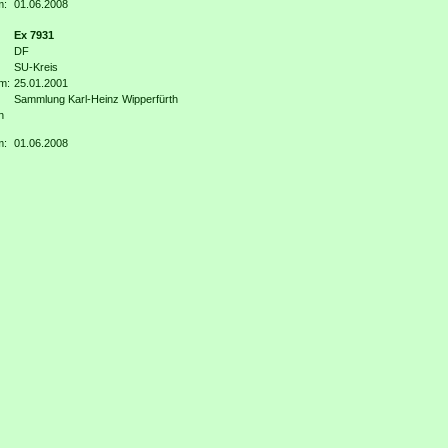
m:
01.06.2008
Ex 7931
DF
SU-Kreis
m:
25.01.2001
Sammlung Karl-Heinz Wipperfürth
n
m:
01.06.2008