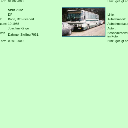
 am:
01.06.2008
Hinzugefügt a
SWB 7932
DF
Linie:
t:
Bonn, Btf Friesdorf
Aufnahmeort:
atum:
10.1985
Aufnahmedatu
Joachim Klinge
Autor:
iten
Besonderheite
Dahinter Zwilling 7931.
im Foto:
 am:
09.01.2009
Hinzugefügt a