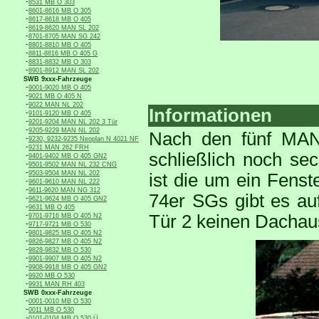
-
8531 MB O 303
-
8601-8616 MB O 305
-
8617-8618 MB O 405
-
8619-8620 MAN SL 202
-
8701-8705 MAN SG 242
-
8801-8810 MB O 405
-
8811-8816 MB O 405 G
-
8831-8832 MB O 303
-
8901-8912 MAN SL 202
SWB 9xxx-Fahrzeuge
-
9001-9020 MB O 405
-
9021 MB O 405 N
-
9022 MAN NL 202
Informationen
-
9101-9120 MB O 405
-
9201-9204 MAN NL 202 3 Tür
-
9205-9229 MAN NL 202
Nach den fünf MAN
-
9230, 9232-9235 Neoplan N 4021 NF
-
9231 MAN 262 FRH
schließlich noch s
-
9401-9402 MB O 405 GN2
-
9501-9502 MAN NL 232 CNG
-
9503-9504 MAN NL 202
ist die um ein Fenste
-
9601-9610 MAN NL 222
-
9611-9620 MAN NG 312
74er SGs gibt es au
-
9621-9624 MB O 405 GN2
-
9631 MB O 405
-
Tür 2 keinen Dachau
9701-9716 MB O 405 N2
-
9717-9721 MB O 530
-
9801-9825 MB O 405 N2
-
9826-9827 MB O 405 N2
-
9828-9832 MB O 530
-
9901-9907 MB O 405 N2
-
9908-9918 MB O 405 GN2
-
9920 MB O 530
-
9931 MAN RH 403
SWB 0xxx-Fahrzeuge
-
0001-0010 MB O 530
-
0011 MB O 530
-
0101-0104 MB O 530 Ü