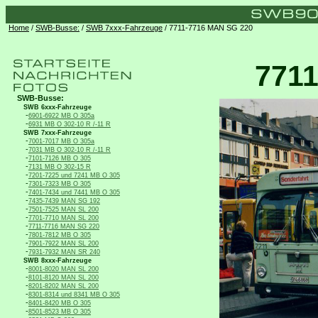
Home
/
SWB-Busse:
/
SWB 7xxx-Fahrzeuge
/ 7711-7716 MAN SG 220
771
SWB-Busse:
SWB 6xxx-Fahrzeuge
-
6901-6922 MB O 305a
-
6931 MB O 302-10 R /-11 R
SWB 7xxx-Fahrzeuge
-
7001-7017 MB O 305a
-
7031 MB O 302-10 R /-11 R
-
7101-7126 MB O 305
-
7131 MB O 302-15 R
-
7201-7225 und 7241 MB O 305
-
7301-7323 MB O 305
-
7401-7434 und 7441 MB O 305
-
7435-7439 MAN SG 192
-
7501-7525 MAN SL 200
-
7701-7710 MAN SL 200
-
7711-7716 MAN SG 220
-
7801-7812 MB O 305
-
7901-7922 MAN SL 200
-
7931-7932 MAN SR 240
SWB 8xxx-Fahrzeuge
-
8001-8020 MAN SL 200
-
8101-8120 MAN SL 200
-
8201-8202 MAN SL 200
-
8301-8314 und 8341 MB O 305
-
8401-8420 MB O 305
-
8501-8523 MB O 305