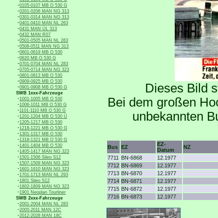
-
0105-0107 MB O 530 G
-
0201-0206 MAN NG 313
-
0301-0314 MAN NG 313
-
0401-0410 MAN NL 263
-
0431 MAN ÜL 313
-
0432 MAN R07
-
0501-0505 MAN NL 263
-
0506-0511 MAN NG 313
-
0601-0619 MB O 530
-
0620 MB O 530 G
-
0701-0704 MAN NL 283
-
0705-0714 MAN NG 323
-
0801-0813 MB O 530
-
0909-0925 MB O 530
Dieses Bild s
-
0901-0908 MB O 530 G
SWB 1xxx-Fahrzeuge
-
Bei dem großen Hoc
1001-1005 MB O 530
-
1006-1011 MB O 530 G
-
1101-1110 MB O 530 G
unbekannten B
-
1201-1204 MB O 530 Ü
-
1205-1217 MB O 530
-
1218-1221 MB O 530 G
-
1301-1317 MB O 530
-
1318-1321 MB O 530 G
EZ-
-
1401-1404 MB O 530
Bus
EZ
NZ
Datum
-
1405-1417 MAN NG 323
-
1501-1506 Sileo S12
7711
BN-6868
12.1977
-
1507-1509 MAN NG 323
7712
BN-6869
12.1977
-
1601-1610 MAN NG 323
7713
BN-6870
12.1977
-
1701-1713 MAN NL 293
-
1801 Sileo S12
7714
BN-6871
12.1977
-
1802-1809 MAN NG 323
7715
BN-6872
12.1977
-
1901 Neoplan Tourliner
7716
BN-6873
12.1977
SWB 2xxx-Fahrzeuge
-
2001-2004 MAN NL 283
-
2005-2011 MAN 12C
-
2012-2028 MAN 18C