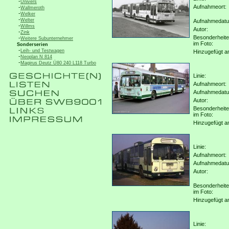
-
Univers
Aufnahmeort:
-
Wallmeroth
-
Welker
-
Welter
Aufnahmedat
-
Willms
Autor:
-
Zink
Besonderheit
-
Weitere Subunternehmer
im Foto:
Sonderserien
-
Leih- und Testwagen
Hinzugefügt a
-
Neoplan N 814
-
Magirus Deutz Ü80 240 L118 Turbo
Linie:
Aufnahmeort:
Aufnahmedat
Autor:
Besonderheit
im Foto:
Hinzugefügt a
Linie:
Aufnahmeort:
Aufnahmedat
Autor:
Besonderheit
im Foto:
Hinzugefügt a
Linie: