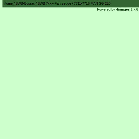
Home
/
SWB-Busse:
/
SWB 7xxx-Fahrzeuge
/ 7711-7716 MAN SG 220
Powered by
4images
1.7.6