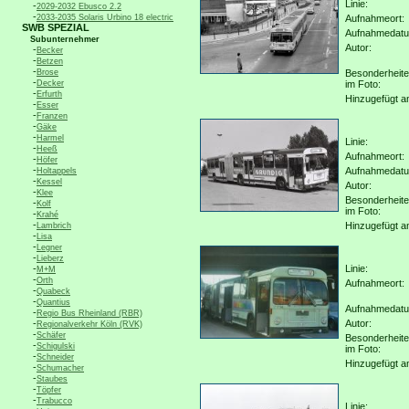
Linie:
-
2029-2032 Ebusco 2.2
-
2033-2035 Solaris Urbino 18 electric
Aufnahmeort:
SWB SPEZIAL
Aufnahmedat
Subunternehmer
Autor:
-
Becker
-
Betzen
-
Brose
Besonderheit
-
Decker
im Foto:
-
Erfurth
Hinzugefügt a
-
Esser
-
Franzen
-
Gäke
-
Harmel
Linie:
-
Heeß
Aufnahmeort:
-
Höfer
-
Aufnahmedat
Holtappels
-
Kessel
Autor:
-
Klee
Besonderheit
-
Kolf
im Foto:
-
Krahé
-
Hinzugefügt a
Lambrich
-
Lisa
-
Legner
-
Lieberz
-
Linie:
M+M
-
Orth
Aufnahmeort:
-
Quabeck
-
Quantius
Aufnahmedat
-
Regio Bus Rheinland (RBR)
-
Autor:
Regionalverkehr Köln (RVK)
-
Schäfer
Besonderheit
-
Schigulski
im Foto:
-
Schneider
Hinzugefügt a
-
Schumacher
-
Staubes
-
Töpfer
-
Trabucco
Linie: