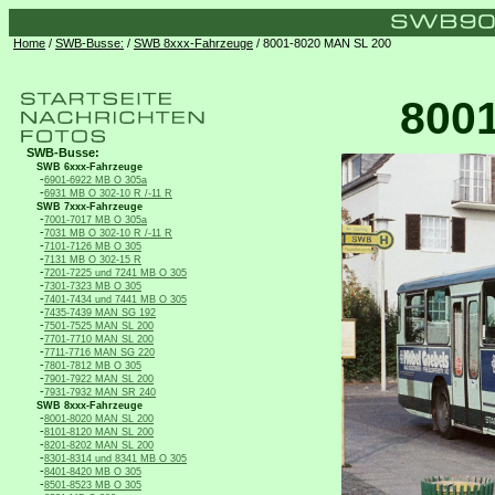
Home
/
SWB-Busse:
/
SWB 8xxx-Fahrzeuge
/ 8001-8020 MAN SL 200
800
SWB-Busse:
SWB 6xxx-Fahrzeuge
-
6901-6922 MB O 305a
-
6931 MB O 302-10 R /-11 R
SWB 7xxx-Fahrzeuge
-
7001-7017 MB O 305a
-
7031 MB O 302-10 R /-11 R
-
7101-7126 MB O 305
-
7131 MB O 302-15 R
-
7201-7225 und 7241 MB O 305
-
7301-7323 MB O 305
-
7401-7434 und 7441 MB O 305
-
7435-7439 MAN SG 192
-
7501-7525 MAN SL 200
-
7701-7710 MAN SL 200
-
7711-7716 MAN SG 220
-
7801-7812 MB O 305
-
7901-7922 MAN SL 200
-
7931-7932 MAN SR 240
SWB 8xxx-Fahrzeuge
-
8001-8020 MAN SL 200
-
8101-8120 MAN SL 200
-
8201-8202 MAN SL 200
-
8301-8314 und 8341 MB O 305
-
8401-8420 MB O 305
-
8501-8523 MB O 305