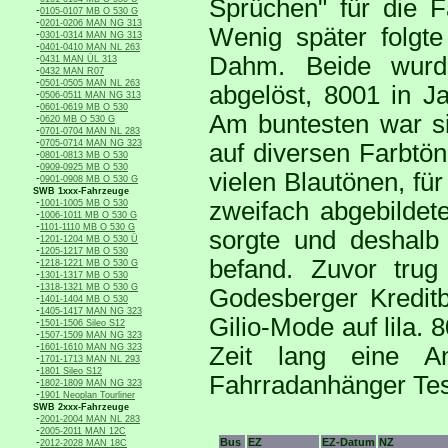
Sprüchen" für die F
-
0105-0107 MB O 530 G
-
0201-0206 MAN NG 313
Wenig später folgte
-
0301-0314 MAN NG 313
-
0401-0410 MAN NL 263
-
Dahm. Beide wurde
0431 MAN ÜL 313
-
0432 MAN R07
-
0501-0505 MAN NL 263
abgelöst, 8001 in J
-
0506-0511 MAN NG 313
-
0601-0619 MB O 530
Am buntesten war s
-
0620 MB O 530 G
-
0701-0704 MAN NL 283
-
0705-0714 MAN NG 323
auf diversen Farbtön
-
0801-0813 MB O 530
-
0909-0925 MB O 530
vielen Blautönen, für
-
0901-0908 MB O 530 G
SWB 1xxx-Fahrzeuge
-
zweifach abgebildet
1001-1005 MB O 530
-
1006-1011 MB O 530 G
-
1101-1110 MB O 530 G
sorgte und deshal
-
1201-1204 MB O 530 Ü
-
1205-1217 MB O 530
befand. Zuvor trug
-
1218-1221 MB O 530 G
-
1301-1317 MB O 530
-
1318-1321 MB O 530 G
Godesberger Kreditb
-
1401-1404 MB O 530
-
1405-1417 MAN NG 323
Gilio-Mode auf lila. 
-
1501-1506 Sileo S12
-
1507-1509 MAN NG 323
-
1601-1610 MAN NG 323
Zeit lang eine A
-
1701-1713 MAN NL 293
-
1801 Sileo S12
Fahrradanhänger Tes
-
1802-1809 MAN NG 323
-
1901 Neoplan Tourliner
SWB 2xxx-Fahrzeuge
-
2001-2004 MAN NL 283
-
2005-2011 MAN 12C
-
Bus
EZ
EZ-Datum
NZ
2012-2028 MAN 18C