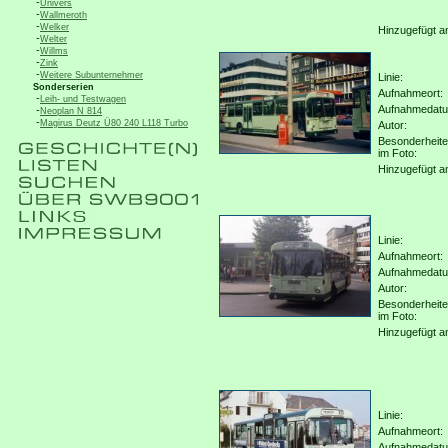
-
Univers
-
Wallmeroth
-
Welker
Hinzugefügt a
-
Welter
-
Willms
-
Zink
-
Weitere Subunternehmer
Linie:
Sonderserien
Aufnahmeort:
-
Leih- und Testwagen
Aufnahmedat
-
Neoplan N 814
-
Magirus Deutz Ü80 240 L118 Turbo
Autor:
Besonderheit
im Foto:
Hinzugefügt a
Linie:
Aufnahmeort:
Aufnahmedat
Autor:
Besonderheit
im Foto:
Hinzugefügt a
Linie:
Aufnahmeort:
Aufnahmedat