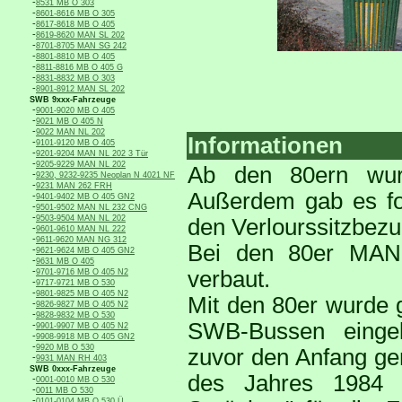
-
8531 MB O 303
-
8601-8616 MB O 305
-
8617-8618 MB O 405
-
8619-8620 MAN SL 202
-
8701-8705 MAN SG 242
-
8801-8810 MB O 405
-
8811-8816 MB O 405 G
-
8831-8832 MB O 303
-
8901-8912 MAN SL 202
SWB 9xxx-Fahrzeuge
-
9001-9020 MB O 405
-
9021 MB O 405 N
-
9022 MAN NL 202
Informationen
-
9101-9120 MB O 405
-
9201-9204 MAN NL 202 3 Tür
-
9205-9229 MAN NL 202
Ab den 80ern wurd
-
9230, 9232-9235 Neoplan N 4021 NF
-
9231 MAN 262 FRH
Außerdem gab es for
-
9401-9402 MB O 405 GN2
-
9501-9502 MAN NL 232 CNG
-
9503-9504 MAN NL 202
den Verlourssitzbez
-
9601-9610 MAN NL 222
-
9611-9620 MAN NG 312
Bei den 80er MAN 
-
9621-9624 MB O 405 GN2
-
9631 MB O 405
-
verbaut.
9701-9716 MB O 405 N2
-
9717-9721 MB O 530
-
9801-9825 MB O 405 N2
Mit den 80er wurde g
-
9826-9827 MB O 405 N2
-
9828-9832 MB O 530
SWB-Bussen eingel
-
9901-9907 MB O 405 N2
-
9908-9918 MB O 405 GN2
-
9920 MB O 530
zuvor den Anfang ge
-
9931 MAN RH 403
SWB 0xxx-Fahrzeuge
des Jahres 1984 
-
0001-0010 MB O 530
-
0011 MB O 530
-
0101-0104 MB O 530 Ü