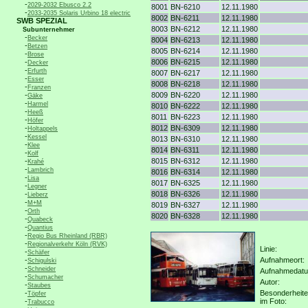
-
2029-2032 Ebusco 2.2
8001
BN-6210
12.11.1980
-
2033-2035 Solaris Urbino 18 electric
8002
BN-6211
12.11.1980
SWB SPEZIAL
8003
BN-6212
12.11.1980
Subunternehmer
-
Becker
8004
BN-6213
12.11.1980
-
Betzen
8005
BN-6214
12.11.1980
-
Brose
-
8006
BN-6215
12.11.1980
Decker
-
Erfurth
8007
BN-6217
12.11.1980
-
Esser
8008
BN-6218
12.11.1980
-
Franzen
-
8009
BN-6220
12.11.1980
Gäke
-
Harmel
8010
BN-6222
12.11.1980
-
Heeß
8011
BN-6223
12.11.1980
-
Höfer
-
8012
BN-6309
12.11.1980
Holtappels
-
Kessel
8013
BN-6310
12.11.1980
-
Klee
8014
BN-6311
12.11.1980
-
Kolf
-
8015
BN-6312
12.11.1980
Krahé
-
Lambrich
8016
BN-6314
12.11.1980
-
Lisa
8017
BN-6325
12.11.1980
-
Legner
-
8018
BN-6326
12.11.1980
Lieberz
-
M+M
8019
BN-6327
12.11.1980
-
Orth
8020
BN-6328
12.11.1980
-
Quabeck
-
Quantius
-
Regio Bus Rheinland (RBR)
-
Regionalverkehr Köln (RVK)
Linie:
-
Schäfer
-
Aufnahmeort:
Schigulski
-
Schneider
Aufnahmedat
-
Schumacher
Autor:
-
Staubes
-
Besonderheit
Töpfer
-
im Foto:
Trabucco