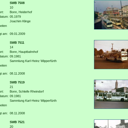
SWB 7508
10
rt:
Bonn, Heiderhof
datum:
05.1979
Joachim Klinge
eiten
gt am:
09.01.2009
SWB 7511
14
rt:
Bonn, Hauptbahnhof
datum:
09.1981
Sammlung Karl-Heinz Wipperfürth
eiten
gt am:
08.11.2008
SWB 7519
21
rt:
Bonn, Schleife Rheindorf
datum:
09.1981
Sammlung Karl-Heinz Wipperfürth
eiten
gt am:
08.11.2008
SWB 7521
20