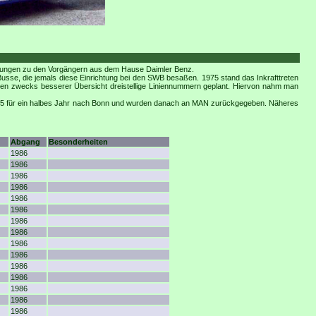
chungen zu den Vorgängern aus dem Hause Daimler Benz.
Busse, die jemals diese Einrichtung bei den SWB besaßen. 1975 stand das Inkrafttreten
den zwecks besserer Übersicht dreistellige Liniennummern geplant. Hiervon nahm man
535 für ein halbes Jahr nach Bonn und wurden danach an MAN zurückgegeben. Näheres
Abgang
Besonderheiten
1986
1986
1986
1986
1986
1986
1986
1986
1986
1986
1986
1986
1986
1986
1986