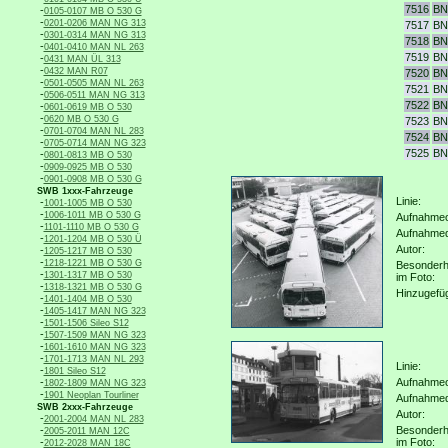
7516
BN
-
0105-0107 MB O 530 G
-
0201-0206 MAN NG 313
7517
BN
-
0301-0314 MAN NG 313
7518
BN
-
0401-0410 MAN NL 263
7519
BN
-
0431 MAN ÜL 313
-
0432 MAN R07
7520
BN
-
0501-0505 MAN NL 263
7521
BN
-
0506-0511 MAN NG 313
7522
BN
-
0601-0619 MB O 530
-
0620 MB O 530 G
7523
BN
-
0701-0704 MAN NL 283
7524
BN
-
0705-0714 MAN NG 323
7525
BN
-
0801-0813 MB O 530
-
0909-0925 MB O 530
-
0901-0908 MB O 530 G
SWB 1xxx-Fahrzeuge
Linie:
-
1001-1005 MB O 530
-
1006-1011 MB O 530 G
Aufnahmeo
-
1101-1110 MB O 530 G
Aufnahme
-
1201-1204 MB O 530 Ü
Autor:
-
1205-1217 MB O 530
-
1218-1221 MB O 530 G
Besonderh
-
1301-1317 MB O 530
im Foto:
-
1318-1321 MB O 530 G
Hinzugefü
-
1401-1404 MB O 530
-
1405-1417 MAN NG 323
-
1501-1506 Sileo S12
-
1507-1509 MAN NG 323
-
1601-1610 MAN NG 323
-
1701-1713 MAN NL 293
Linie:
-
1801 Sileo S12
-
Aufnahmeo
1802-1809 MAN NG 323
-
1901 Neoplan Tourliner
Aufnahme
SWB 2xxx-Fahrzeuge
Autor:
-
2001-2004 MAN NL 283
-
Besonderh
2005-2011 MAN 12C
-
im Foto:
2012-2028 MAN 18C