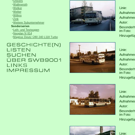
-
Univers
-
Wallmeroth
-
Linie:
Welker
-
Welter
Aufnahmeo
-
Willms
Aufnahme
-
Zink
-
Autor:
Weitere Subunternehmer
Sonderserien
Besonderh
-
Leih- und Testwagen
im Foto:
-
Neoplan N 814
Hinzugefü
-
Magirus Deutz Ü80 240 L118 Turbo
Linie:
Aufnahmeo
Aufnahme
Autor:
Besonderh
im Foto:
Hinzugefü
Linie:
Aufnahmeo
Aufnahme
Autor:
Besonderh
im Foto:
Hinzugefü
Linie: