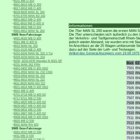
-
8531 MB O 303
-
8601-8616 MB O 305
-
8617-8618 MB O 405
-
8619-8620 MAN SL 202
-
8701-8705 MAN SG 242
-
8801-8810 MB O 405
-
8811-8816 MB O 405 G
Informationen
-
8831-8832 MB O 303
-
Die 75er MAN SL 200 waren die ersten MAN St
8901-8912 MAN SL 202
Die 75er unterschieden sich äußerlich zu den 
SWB 9xxx-Fahrzeuge
-
der Verkehrs- und Tarifgemeinschaft Rhein-S
9001-9020 MB O 405
-
jedoch wieder Abstand, sie wurden erst mit St
9021 MB O 405 N
-
Im Anschluss an die 25 Wagen umfassende Ser
9022 MAN NL 202
-
dazu auf der Seite der Leih- und Testwagen.
9101-9120 MB O 405
-
Artikel des General Anzeigers vom 19.08.1975 
9201-9204 MAN NL 202 3 Tür
-
9205-9229 MAN NL 202
-
9230, 9232-9235 Neoplan N 4021 NF
Bus
EZ
-
9231 MAN 262 FRH
7501
BN
-
9401-9402 MB O 405 GN2
-
9501-9502 MAN NL 232 CNG
7502
BN
-
9503-9504 MAN NL 202
7503
BN
-
9601-9610 MAN NL 222
7504
BN
-
9611-9620 MAN NG 312
-
9621-9624 MB O 405 GN2
7505
BN
-
9631 MB O 405
7506
BN
-
9701-9716 MB O 405 N2
7507
BN
-
9717-9721 MB O 530
-
9801-9825 MB O 405 N2
7508
BN
-
9826-9827 MB O 405 N2
7509
BN
-
9828-9832 MB O 530
7510
BN
-
9901-9907 MB O 405 N2
-
9908-9918 MB O 405 GN2
7511
BN
-
9920 MB O 530
7512
BN
-
9931 MAN RH 403
7513
BN
SWB 0xxx-Fahrzeuge
-
0001-0010 MB O 530
7514
BN
-
0011 MB O 530
7515
BN
-
0101-0104 MB O 530 Ü