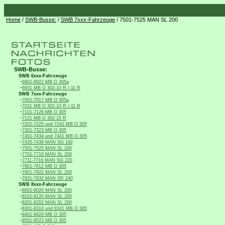
Home
/
SWB-Busse:
/
SWB 7xxx-Fahrzeuge
/ 7501-7525 MAN SL 200
SWB-Busse:
SWB 6xxx-Fahrzeuge
-
6901-6922 MB O 305a
-
6931 MB O 302-10 R /-11 R
SWB 7xxx-Fahrzeuge
-
7001-7017 MB O 305a
-
7031 MB O 302-10 R /-11 R
-
7101-7126 MB O 305
-
7131 MB O 302-15 R
-
7201-7225 und 7241 MB O 305
-
7301-7323 MB O 305
-
7401-7434 und 7441 MB O 305
-
7435-7439 MAN SG 192
-
7501-7525 MAN SL 200
-
7701-7710 MAN SL 200
-
7711-7716 MAN SG 220
-
7801-7812 MB O 305
-
7901-7922 MAN SL 200
-
7931-7932 MAN SR 240
SWB 8xxx-Fahrzeuge
-
8001-8020 MAN SL 200
-
8101-8120 MAN SL 200
-
8201-8202 MAN SL 200
-
8301-8314 und 8341 MB O 305
-
8401-8420 MB O 305
-
8501-8523 MB O 305