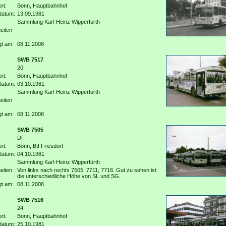
rt:
Bonn, Hauptbahnhof
datum:
13.09.1981
Sammlung Karl-Heinz Wipperfürth
eiten
gt am:
08.11.2008
SWB 7517
20
rt:
Bonn, Hauptbahnhof
datum:
03.10.1981
Sammlung Karl-Heinz Wipperfürth
eiten
gt am:
08.11.2008
SWB 7505
DF
rt:
Bonn, Btf Friesdorf
datum:
04.10.1981
Sammlung Karl-Heinz Wipperfürth
eiten
Von links nach rechts 7505, 7711, 7716. Gut zu sehen ist
die unterschiedliche Höhe von SL und SG.
gt am:
08.11.2008
SWB 7516
24
rt:
Bonn, Hauptbahnhof
datum:
25.10.1981