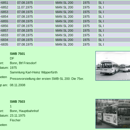
-6851
07.08.1975
MAN SL 200
1975
SL I
-6852
11.07.1975
MAN SL 200
1975
SL I
-6853
07.08.1975
MAN SL 200
1975
SL I
-6854
07.08.1975
MAN SL 200
1975
SL I
-6855
07.08.1975
MAN SL 200
1975
SL I
-6856
07.08.1975
MAN SL 200
1975
SL I
-6857
07.08.1975
MAN SL 200
1975
SL I
-6833
07.08.1975
MAN SL 200
1975
SL I
-6834
07.08.1975
MAN SL 200
1975
SL I
-6835
07.08.1975
MAN SL 200
1975
SL I
SWB 7501
DF
rt:
Bonn, Btf Friesdorf
datum:
1975
Sammlung Karl-Heinz Wipperfürth
eiten
Pressevorstellung der ersten SWB-SL 200: Die 75er.
gt am:
08.11.2008
SWB 7503
1
rt:
Bonn, Hauptbahnhof
datum:
23.11.1975
Fischer
eiten