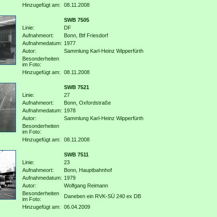
Hinzugefügt am:
08.11.2008
SWB 7505
Linie:
DF
Aufnahmeort:
Bonn, Btf Friesdorf
Aufnahmedatum:
1977
Autor:
Sammlung Karl-Heinz Wipperfürth
Besonderheiten
im Foto:
Hinzugefügt am:
08.11.2008
SWB 7521
Linie:
27
Aufnahmeort:
Bonn, Oxfordstraße
Aufnahmedatum:
1978
Autor:
Sammlung Karl-Heinz Wipperfürth
Besonderheiten
im Foto:
Hinzugefügt am:
08.11.2008
SWB 7511
Linie:
23
Aufnahmeort:
Bonn, Hauptbahnhof
Aufnahmedatum:
1979
Autor:
Wolfgang Reimann
Besonderheiten
Daneben ein RVK-SÜ 240 ex DB
im Foto:
Hinzugefügt am:
06.04.2009