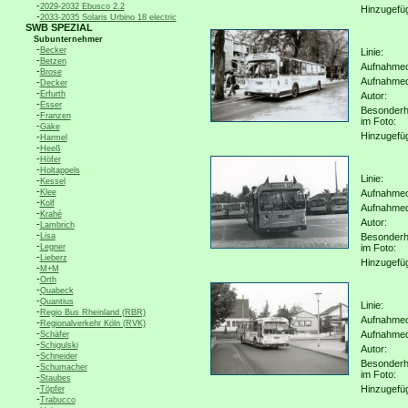
-
2029-2032 Ebusco 2.2
Hinzugefü
-
2033-2035 Solaris Urbino 18 electric
SWB SPEZIAL
Subunternehmer
-
Becker
Linie:
-
Betzen
Aufnahmeo
-
Brose
Aufnahme
-
Decker
-
Erfurth
Autor:
-
Esser
Besonderh
-
Franzen
im Foto:
-
Gäke
Hinzugefü
-
Harmel
-
Heeß
-
Höfer
-
Holtappels
Linie:
-
Kessel
-
Klee
Aufnahmeo
-
Kolf
Aufnahme
-
Krahé
Autor:
-
Lambrich
-
Lisa
Besonderh
-
Legner
im Foto:
-
Lieberz
Hinzugefü
-
M+M
-
Orth
-
Quabeck
-
Quantius
Linie:
-
Regio Bus Rheinland (RBR)
Aufnahmeo
-
Regionalverkehr Köln (RVK)
-
Aufnahme
Schäfer
-
Schigulski
Autor:
-
Schneider
Besonderh
-
Schumacher
im Foto:
-
Staubes
-
Hinzugefü
Töpfer
-
Trabucco