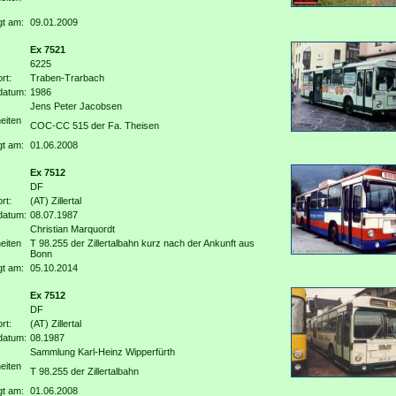
gt am:
09.01.2009
Ex 7521
6225
rt:
Traben-Trarbach
datum:
1986
Jens Peter Jacobsen
eiten
COC-CC 515 der Fa. Theisen
gt am:
01.06.2008
Ex 7512
DF
rt:
(AT) Zillertal
datum:
08.07.1987
Christian Marquordt
eiten
T 98.255 der Zillertalbahn kurz nach der Ankunft aus
Bonn
gt am:
05.10.2014
Ex 7512
DF
rt:
(AT) Zillertal
datum:
08.1987
Sammlung Karl-Heinz Wipperfürth
eiten
T 98.255 der Zillertalbahn
gt am:
01.06.2008