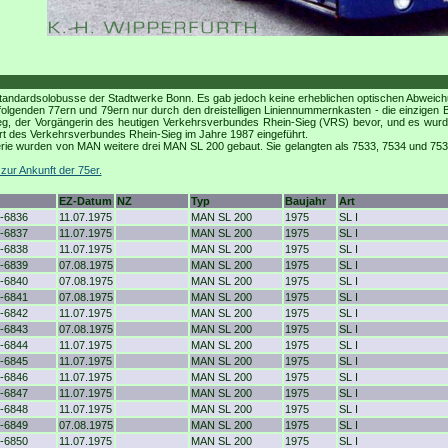
andardsolobusse der Stadtwerke Bonn. Es gab jedoch keine erheblichen optischen Abwei
folgenden 77ern und 79ern nur durch den dreistelligen Liniennummernkasten - die einzigen 
ieg, der Vorgängerin des heutigen Verkehrsverbundes Rhein-Sieg (VRS) bevor, und es wur
art des Verkehrsverbundes Rhein-Sieg im Jahre 1987 eingeführt.
ie wurden von MAN weitere drei MAN SL 200 gebaut. Sie gelangten als 7533, 7534 und 7
zur Ankunft der 75er.
EZ-Datum
NZ
Typ
Baujahr
Art
-6836
11.07.1975
MAN SL 200
1975
SL I
-6837
11.07.1975
MAN SL 200
1975
SL I
-6838
11.07.1975
MAN SL 200
1975
SL I
-6839
07.08.1975
MAN SL 200
1975
SL I
-6840
07.08.1975
MAN SL 200
1975
SL I
-6841
07.08.1975
MAN SL 200
1975
SL I
-6842
11.07.1975
MAN SL 200
1975
SL I
-6843
07.08.1975
MAN SL 200
1975
SL I
-6844
11.07.1975
MAN SL 200
1975
SL I
-6845
11.07.1975
MAN SL 200
1975
SL I
-6846
11.07.1975
MAN SL 200
1975
SL I
-6847
11.07.1975
MAN SL 200
1975
SL I
-6848
11.07.1975
MAN SL 200
1975
SL I
-6849
07.08.1975
MAN SL 200
1975
SL I
-6850
11.07.1975
MAN SL 200
1975
SL I