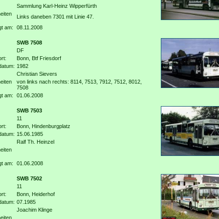
Sammlung Karl-Heinz Wipperfürth
eiten
Links daneben 7301 mit Linie 47.
gt am:
08.11.2008
SWB 7508
DF
rt:
Bonn, Btf Friesdorf
datum:
1982
Christian Sievers
eiten
von links nach rechts: 8114, 7513, 7912, 7512, 8012,
7508
gt am:
01.06.2008
SWB 7503
11
rt:
Bonn, Hindenburgplatz
datum:
15.06.1985
Ralf Th. Heinzel
eiten
gt am:
01.06.2008
SWB 7502
11
rt:
Bonn, Heiderhof
datum:
07.1985
Joachim Klinge
eiten