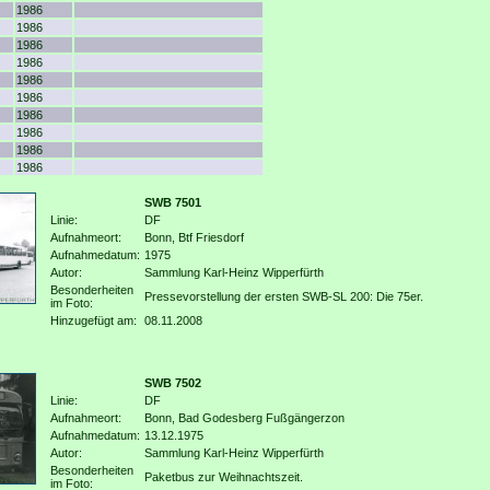
1986
1986
1986
1986
1986
1986
1986
1986
1986
1986
SWB 7501
Linie:
DF
Aufnahmeort:
Bonn, Btf Friesdorf
Aufnahmedatum:
1975
Autor:
Sammlung Karl-Heinz Wipperfürth
Besonderheiten
Pressevorstellung der ersten SWB-SL 200: Die 75er.
im Foto:
Hinzugefügt am:
08.11.2008
SWB 7502
Linie:
DF
Aufnahmeort:
Bonn, Bad Godesberg Fußgängerzon
Aufnahmedatum:
13.12.1975
Autor:
Sammlung Karl-Heinz Wipperfürth
Besonderheiten
Paketbus zur Weihnachtszeit.
im Foto: