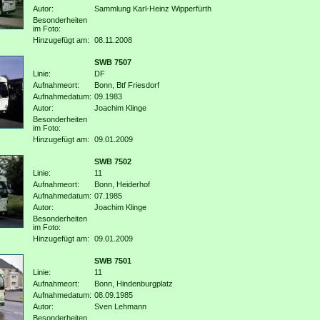
Autor:
Sammlung Karl-Heinz Wipperfürth
Besonderheiten
im Foto:
Hinzugefügt am:
08.11.2008
SWB 7507
Linie:
DF
Aufnahmeort:
Bonn, Btf Friesdorf
Aufnahmedatum:
09.1983
Autor:
Joachim Klinge
Besonderheiten
im Foto:
Hinzugefügt am:
09.01.2009
SWB 7502
Linie:
11
Aufnahmeort:
Bonn, Heiderhof
Aufnahmedatum:
07.1985
Autor:
Joachim Klinge
Besonderheiten
im Foto:
Hinzugefügt am:
09.01.2009
SWB 7501
Linie:
11
Aufnahmeort:
Bonn, Hindenburgplatz
Aufnahmedatum:
08.09.1985
Autor:
Sven Lehmann
Besonderheiten