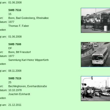
gt am:
01.06.2008
SWB 7516
15
rt:
Bonn, Bad Godesberg, Rheinallee
datum:
1977
Thomas F. Faber
eiten
gt am:
01.06.2008
SWB 7508
DF
rt:
Bonn, Btf Friesdorf
datum:
1977
Sammlung Karl-Heinz Wipperfürth
eiten
gt am:
08.11.2008
SWB 7519
25
rt:
Bechlinghoven, Everhardtstraße
datum:
10.10.1978
Joachim Eckhardt
eiten
gt am:
21.12.2011