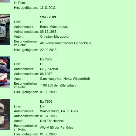
im Foto:
Hinzugefügt am:
11.11.2011
SWB 7509
Linie:
DF
Aufnahmeort:
Bonn, Münsterplatz
Aufnahmedatum:
06.12.1986
Autor:
Christian Marquordt
Besonderheiten
Als vorweihnachtlicher Gepäckbus
im Foto:
Hinzugefügt am:
22.02.2015
Ex 7505
Linie:
DF
Aufnahmeort:
(AT) Zillertal
Aufnahmedatum:
08.1987
Autor:
Sammlung Karl-Heinz Wipperfürth
Besonderheiten
T 98.168 der Zillertalbahn
im Foto:
Hinzugefügt am:
01.06.2008
Ex 7508
Linie:
DF
Aufnahmeort:
Walporzheim, Fa. H. Gies
Aufnahmedatum:
01.04.1988
Autor:
Ralf Th. Heinzel
Besonderheiten
AW-M 80 der Fa. Gies
im Foto:
Hinzugefügt am:
01.06.2008