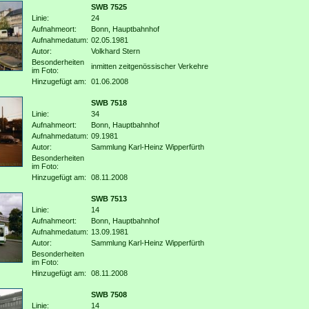
SWB 7525
Linie:
24
Aufnahmeort:
Bonn, Hauptbahnhof
Aufnahmedatum:
02.05.1981
Autor:
Volkhard Stern
Besonderheiten
inmitten zeitgenössischer Verkehre
im Foto:
Hinzugefügt am:
01.06.2008
SWB 7518
Linie:
34
Aufnahmeort:
Bonn, Hauptbahnhof
Aufnahmedatum:
09.1981
Autor:
Sammlung Karl-Heinz Wipperfürth
Besonderheiten
im Foto:
Hinzugefügt am:
08.11.2008
SWB 7513
Linie:
14
Aufnahmeort:
Bonn, Hauptbahnhof
Aufnahmedatum:
13.09.1981
Autor:
Sammlung Karl-Heinz Wipperfürth
Besonderheiten
im Foto:
Hinzugefügt am:
08.11.2008
SWB 7508
Linie:
14