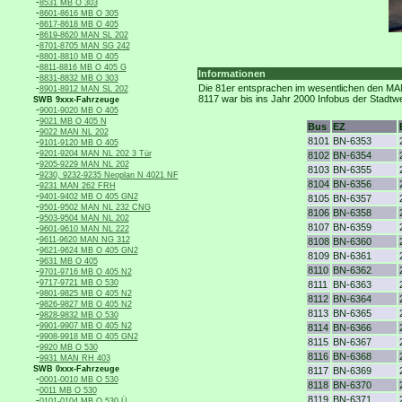
-
8531 MB O 303
-
8601-8616 MB O 305
-
8617-8618 MB O 405
-
8619-8620 MAN SL 202
-
8701-8705 MAN SG 242
-
8801-8810 MB O 405
-
8811-8816 MB O 405 G
Informationen
-
8831-8832 MB O 303
-
Die 81er entsprachen im wesentlichen den MAN
8901-8912 MAN SL 202
8117 war bis ins Jahr 2000 Infobus der Stadtw
SWB 9xxx-Fahrzeuge
-
9001-9020 MB O 405
-
9021 MB O 405 N
Bus
EZ
-
9022 MAN NL 202
8101
BN-6353
-
9101-9120 MB O 405
-
9201-9204 MAN NL 202 3 Tür
8102
BN-6354
-
9205-9229 MAN NL 202
8103
BN-6355
-
9230, 9232-9235 Neoplan N 4021 NF
8104
BN-6356
-
9231 MAN 262 FRH
-
9401-9402 MB O 405 GN2
8105
BN-6357
-
9501-9502 MAN NL 232 CNG
8106
BN-6358
-
9503-9504 MAN NL 202
8107
BN-6359
-
9601-9610 MAN NL 222
-
9611-9620 MAN NG 312
8108
BN-6360
-
9621-9624 MB O 405 GN2
8109
BN-6361
-
9631 MB O 405
8110
BN-6362
-
9701-9716 MB O 405 N2
-
9717-9721 MB O 530
8111
BN-6363
-
9801-9825 MB O 405 N2
8112
BN-6364
-
9826-9827 MB O 405 N2
8113
BN-6365
-
9828-9832 MB O 530
-
9901-9907 MB O 405 N2
8114
BN-6366
-
9908-9918 MB O 405 GN2
8115
BN-6367
-
9920 MB O 530
8116
BN-6368
-
9931 MAN RH 403
SWB 0xxx-Fahrzeuge
8117
BN-6369
-
0001-0010 MB O 530
8118
BN-6370
-
0011 MB O 530
8119
BN-6371
-
0101-0104 MB O 530 Ü