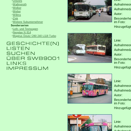
-
Univers
-
Aufnahmeor
Wallmeroth
-
Welker
Aufnahmed
-
Welter
Autor:
-
Willms
-
Besonderhe
Zink
-
im Foto:
Weitere Subunternehmer
Sonderserien
Hinzugefügt
-
Leih- und Testwagen
-
Neoplan N 814
-
Magirus Deutz Ü80 240 L118 Turbo
Linie:
Aufnahmeor
Aufnahmed
Autor:
Besonderhe
im Foto:
Hinzugefügt
Linie:
Aufnahmeor
Aufnahmed
Autor:
Besonderhe
im Foto:
Hinzugefügt
Linie:
Aufnahmeor