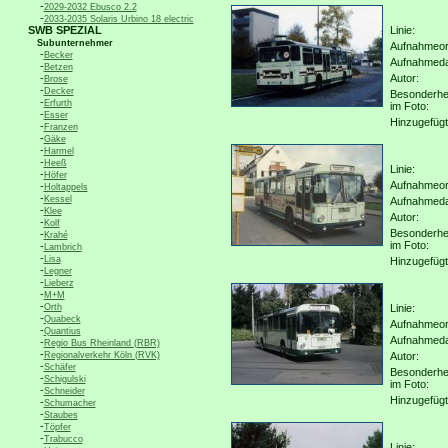
-
2029-2032 Ebusco 2.2
-
2033-2035 Solaris Urbino 18 electric
SWB SPEZIAL
Linie:
Subunternehmer
Aufnahmeor
-
Becker
Aufnahmed
-
Betzen
-
Autor:
Brose
-
Decker
Besonderhe
-
Erfurth
im Foto:
-
Esser
Hinzugefügt
-
Franzen
-
Gäke
-
Harmel
-
Heeß
Linie:
-
Höfer
Aufnahmeor
-
Holtappels
-
Kessel
Aufnahmed
-
Klee
Autor:
-
Kolf
Besonderhe
-
Krahé
im Foto:
-
Lambrich
-
Lisa
Hinzugefügt
-
Legner
-
Lieberz
-
M+M
-
Orth
Linie:
-
Quabeck
Aufnahmeor
-
Quantius
Aufnahmed
-
Regio Bus Rheinland (RBR)
-
Regionalverkehr Köln (RVK)
Autor:
-
Schäfer
Besonderhe
-
Schigulski
im Foto:
-
Schneider
Hinzugefügt
-
Schumacher
-
Staubes
-
Töpfer
-
Trabucco
Linie: