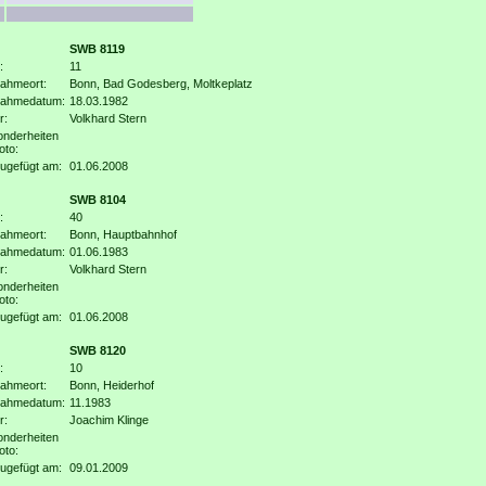
SWB 8119
:
11
ahmeort:
Bonn, Bad Godesberg, Moltkeplatz
nahmedatum:
18.03.1982
r:
Volkhard Stern
nderheiten
oto:
ugefügt am:
01.06.2008
SWB 8104
:
40
ahmeort:
Bonn, Hauptbahnhof
nahmedatum:
01.06.1983
r:
Volkhard Stern
nderheiten
oto:
ugefügt am:
01.06.2008
SWB 8120
:
10
ahmeort:
Bonn, Heiderhof
nahmedatum:
11.1983
r:
Joachim Klinge
nderheiten
oto:
ugefügt am:
09.01.2009