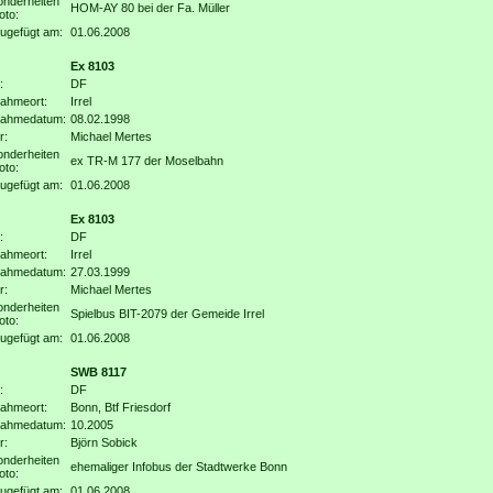
nderheiten
HOM-AY 80 bei der Fa. Müller
oto:
ugefügt am:
01.06.2008
Ex 8103
:
DF
ahmeort:
Irrel
nahmedatum:
08.02.1998
r:
Michael Mertes
nderheiten
ex TR-M 177 der Moselbahn
oto:
ugefügt am:
01.06.2008
Ex 8103
:
DF
ahmeort:
Irrel
nahmedatum:
27.03.1999
r:
Michael Mertes
nderheiten
Spielbus BIT-2079 der Gemeide Irrel
oto:
ugefügt am:
01.06.2008
SWB 8117
:
DF
ahmeort:
Bonn, Btf Friesdorf
nahmedatum:
10.2005
r:
Björn Sobick
nderheiten
ehemaliger Infobus der Stadtwerke Bonn
oto:
ugefügt am:
01.06.2008