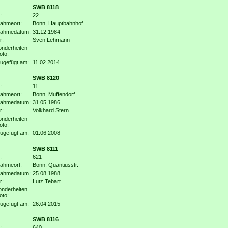
SWB 8118
:
22
ahmeort:
Bonn, Hauptbahnhof
nahmedatum:
31.12.1984
r:
Sven Lehmann
nderheiten
oto:
ugefügt am:
11.02.2014
SWB 8120
:
11
ahmeort:
Bonn, Muffendorf
nahmedatum:
31.05.1986
r:
Volkhard Stern
nderheiten
oto:
ugefügt am:
01.06.2008
SWB 8111
:
621
ahmeort:
Bonn, Quantiusstr.
nahmedatum:
25.08.1988
r:
Lutz Tebart
nderheiten
oto:
ugefügt am:
26.04.2015
SWB 8116
:
640