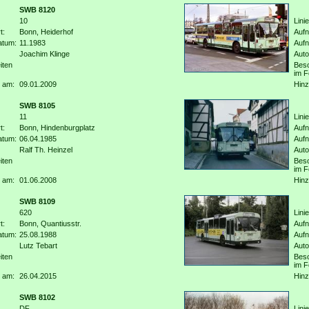
SWB 8120
10
Linie
t:
Bonn, Heiderhof
Aufn
atum:
11.1983
Auf
Joachim Klinge
Auto
iten
Beso
im F
 am:
09.01.2009
Hinz
SWB 8105
11
Linie
t:
Bonn, Hindenburgplatz
Aufn
atum:
06.04.1985
Auf
Ralf Th. Heinzel
Auto
iten
Beso
im F
 am:
01.06.2008
Hinz
SWB 8109
620
Linie
t:
Bonn, Quantiusstr.
Aufn
atum:
25.08.1988
Auf
Lutz Tebart
Auto
iten
Beso
im F
 am:
26.04.2015
Hinz
SWB 8102
DF
Linie