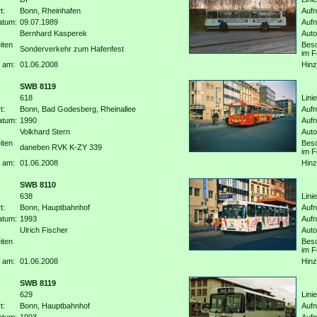
t:
Bonn, Rheinhafen
Aufn
atum:
09.07.1989
Auf
Bernhard Kasperek
Auto
iten
Beso
Sonderverkehr zum Hafenfest
im F
 am:
01.06.2008
Hinz
SWB 8119
618
Linie
t:
Bonn, Bad Godesberg, Rheinallee
Aufn
atum:
1990
Auf
Volkhard Stern
Auto
iten
Beso
daneben RVK K-ZY 339
im F
 am:
01.06.2008
Hinz
SWB 8110
638
Linie
t:
Bonn, Hauptbahnhof
Aufn
atum:
1993
Auf
Ulrich Fischer
Auto
iten
Beso
im F
 am:
01.06.2008
Hinz
SWB 8119
629
Linie
t:
Bonn, Hauptbahnhof
Aufn