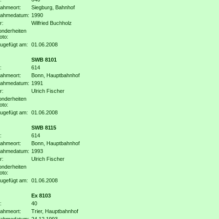
ahmeort:
Siegburg, Bahnhof
nahmedatum:
1990
r:
Wilfried Buchholz
nderheiten
oto:
ugefügt am:
01.06.2008
SWB 8101
:
614
ahmeort:
Bonn, Hauptbahnhof
nahmedatum:
1991
r:
Ulrich Fischer
nderheiten
oto:
ugefügt am:
01.06.2008
SWB 8115
:
614
ahmeort:
Bonn, Hauptbahnhof
nahmedatum:
1993
r:
Ulrich Fischer
nderheiten
oto:
ugefügt am:
01.06.2008
Ex 8103
:
40
ahmeort:
Trier, Hauptbahnhof