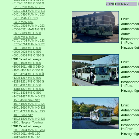
-
0105-0107 MB O 530 G
8120
BN-6372
-
0201-0206 MAN NG 313
-
0301-0314 MAN NG 313
-
0401-0410 MAN NL 263
-
0431 MAN ÜL 313
Linie:
-
0432 MAN R07
Aufnahmeor
-
0501-0505 MAN NL 263
Aufnahmed
-
0506-0511 MAN NG 313
-
0601-0619 MB O 530
Autor:
-
0620 MB O 530 G
Besonderhe
-
0701-0704 MAN NL 283
im Foto:
-
0705-0714 MAN NG 323
Hinzugefügt
-
0801-0813 MB O 530
-
0909-0925 MB O 530
-
0901-0908 MB O 530 G
SWB 1xxx-Fahrzeuge
Linie:
-
1001-1005 MB O 530
-
1006-1011 MB O 530 G
Aufnahmeor
-
1101-1110 MB O 530 G
Aufnahmed
-
1201-1204 MB O 530 Ü
Autor:
-
1205-1217 MB O 530
-
1218-1221 MB O 530 G
Besonderhe
-
1301-1317 MB O 530
im Foto:
-
1318-1321 MB O 530 G
Hinzugefügt
-
1401-1404 MB O 530
-
1405-1417 MAN NG 323
-
1501-1506 Sileo S12
-
1507-1509 MAN NG 323
Linie:
-
1601-1610 MAN NG 323
Aufnahmeor
-
1701-1713 MAN NL 293
-
Aufnahmed
1801 Sileo S12
-
1802-1809 MAN NG 323
Autor:
-
1901 Neoplan Tourliner
Besonderhe
SWB 2xxx-Fahrzeuge
im Foto:
-
2001-2004 MAN NL 283
-
Hinzugefügt
2005-2011 MAN 12C
-
2012-2028 MAN 18C