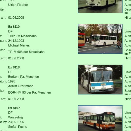
atum:
1993
Auf
Ulrich Fischer
Auto
iten
Beso
im F
 am:
01.06.2008
Hinz
Ex 8110
DF
Linie
t:
Trier, Btf Moselbahn
Aufn
atum:
24.12.1993
Auf
Michael Mertes
Auto
iten
Beso
TR-M 603 der Moselbahn
im F
 am:
01.06.2008
Hinz
Ex 8118
DF
Linie
t:
Borken, Fa. Menchen
Aufn
atum:
1995
Auf
Achim Graßmann
Auto
iten
Beso
BOR-HM 93 der Fa. Menchen
im F
 am:
01.06.2008
Hinz
Ex 8107
DF
Linie
t:
Wesseling
Aufn
atum:
23.05.1996
Auf
Stefan Fuchs
Auto