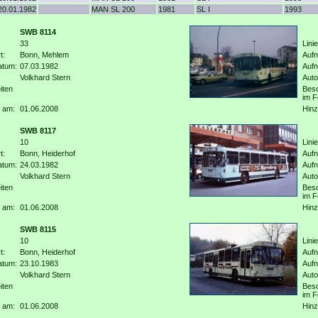
20.01.1982
MAN SL 200
1981
SL I
1993
SWB 8114
33
Linie
t:
Bonn, Mehlem
Aufn
atum:
07.03.1982
Auf
Volkhard Stern
Auto
iten
Beso
im F
 am:
01.06.2008
Hinz
SWB 8117
10
Linie
t:
Bonn, Heiderhof
Aufn
atum:
24.03.1982
Auf
Volkhard Stern
Auto
iten
Beso
im F
 am:
01.06.2008
Hinz
SWB 8115
10
Linie
t:
Bonn, Heiderhof
Aufn
atum:
23.10.1983
Auf
Volkhard Stern
Auto
iten
Beso
im F
 am:
01.06.2008
Hinz