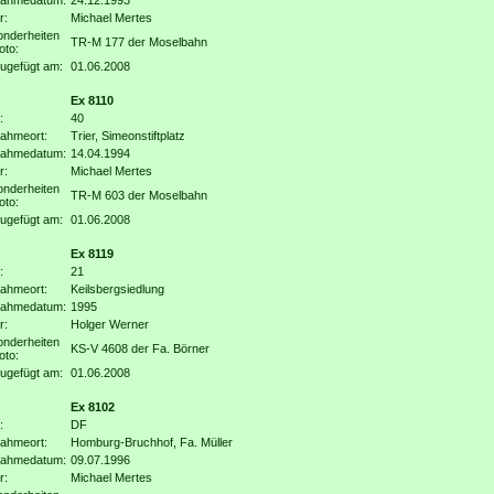
nahmedatum:
24.12.1993
r:
Michael Mertes
nderheiten
TR-M 177 der Moselbahn
oto:
ugefügt am:
01.06.2008
Ex 8110
:
40
ahmeort:
Trier, Simeonstiftplatz
nahmedatum:
14.04.1994
r:
Michael Mertes
nderheiten
TR-M 603 der Moselbahn
oto:
ugefügt am:
01.06.2008
Ex 8119
:
21
ahmeort:
Keilsbergsiedlung
nahmedatum:
1995
r:
Holger Werner
nderheiten
KS-V 4608 der Fa. Börner
oto:
ugefügt am:
01.06.2008
Ex 8102
:
DF
ahmeort:
Homburg-Bruchhof, Fa. Müller
nahmedatum:
09.07.1996
r:
Michael Mertes