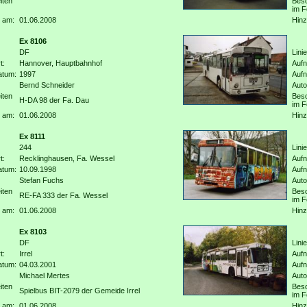
iten
Beso
im F
 am:
01.06.2008
Hinz
Ex 8106
DF
Linie
t:
Hannover, Hauptbahnhof
Aufn
atum:
1997
Auf
Bernd Schneider
Auto
iten
Beso
H-DA 98 der Fa. Dau
im F
 am:
01.06.2008
Hinz
Ex 8111
244
Linie
t:
Recklinghausen, Fa. Wessel
Aufn
atum:
10.09.1998
Auf
Stefan Fuchs
Auto
iten
Beso
RE-FA 333 der Fa. Wessel
im F
 am:
01.06.2008
Hinz
Ex 8103
DF
Linie
t:
Irrel
Aufn
atum:
04.03.2001
Auf
Michael Mertes
Auto
iten
Beso
Spielbus BIT-2079 der Gemeide Irrel
im F
 am:
01.06.2008
Hinz