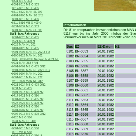
-
8531 MB O 303
-
8601-8616 MB O 305
-
8617-8618 MB O 405
-
8619-8620 MAN SL 202
-
8701-8705 MAN SG 242
-
8801-8810 MB O 405
-
8811-8816 MB O 405 G
Informationen
-
8831-8832 MB O 303
-
Die 81er entsprachen im wesentlichen den MAN S
8901-8912 MAN SL 202
8117 war bis ins Jahr 2000 Infobus der Stad
SWB 9xxx-Fahrzeuge
-
Verkaufsversuch im März 2010 brachte keine Käu
9001-9020 MB O 405
-
9021 MB O 405 N
-
9022 MAN NL 202
Bus
EZ
EZ-Datum
NZ
-
9101-9120 MB O 405
8101
BN-6353
20.01.1982
-
9201-9204 MAN NL 202 3 Tür
-
9205-9229 MAN NL 202
8102
BN-6354
20.01.1982
-
9230, 9232-9235 Neoplan N 4021 NF
8103
BN-6355
20.01.1982
-
9231 MAN 262 FRH
8104
BN-6356
20.01.1982
-
9401-9402 MB O 405 GN2
-
9501-9502 MAN NL 232 CNG
8105
BN-6357
20.01.1982
-
9503-9504 MAN NL 202
8106
BN-6358
20.01.1982
-
9601-9610 MAN NL 222
8107
BN-6359
20.01.1982
-
9611-9620 MAN NG 312
-
9621-9624 MB O 405 GN2
8108
BN-6360
20.01.1982
-
9631 MB O 405
8109
BN-6361
20.01.1982
-
9701-9716 MB O 405 N2
8110
BN-6362
20.01.1982
-
9717-9721 MB O 530
-
9801-9825 MB O 405 N2
8111
BN-6363
20.01.1982
-
9826-9827 MB O 405 N2
8112
BN-6364
20.01.1982
-
9828-9832 MB O 530
8113
BN-6365
20.01.1982
-
9901-9907 MB O 405 N2
-
9908-9918 MB O 405 GN2
8114
BN-6366
20.01.1982
-
9920 MB O 530
8115
BN-6367
20.01.1982
-
9931 MAN RH 403
8116
BN-6368
20.01.1982
SWB 0xxx-Fahrzeuge
-
0001-0010 MB O 530
8117
BN-6369
20.01.1982
-
0011 MB O 530
8118
BN-6370
20.01.1982
-
0101-0104 MB O 530 Ü