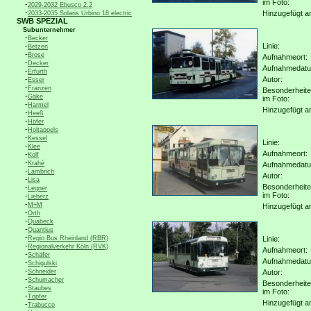
im Foto:
-
2029-2032 Ebusco 2.2
-
Hinzugefügt a
2033-2035 Solaris Urbino 18 electric
SWB SPEZIAL
Subunternehmer
-
Becker
-
Linie:
Betzen
-
Brose
Aufnahmeort:
-
Decker
Aufnahmedat
-
Erfurth
-
Autor:
Esser
-
Franzen
Besonderheit
-
Gäke
im Foto:
-
Harmel
Hinzugefügt a
-
Heeß
-
Höfer
-
Holtappels
-
Kessel
Linie:
-
Klee
Aufnahmeort:
-
Kolf
-
Krahé
Aufnahmedat
-
Lambrich
Autor:
-
Lisa
Besonderheit
-
Legner
im Foto:
-
Lieberz
-
M+M
Hinzugefügt a
-
Orth
-
Quabeck
-
Quantius
-
Regio Bus Rheinland (RBR)
Linie:
-
Regionalverkehr Köln (RVK)
Aufnahmeort:
-
Schäfer
Aufnahmedat
-
Schigulski
-
Schneider
Autor:
-
Schumacher
Besonderheit
-
Staubes
im Foto:
-
Töpfer
Hinzugefügt a
-
Trabucco