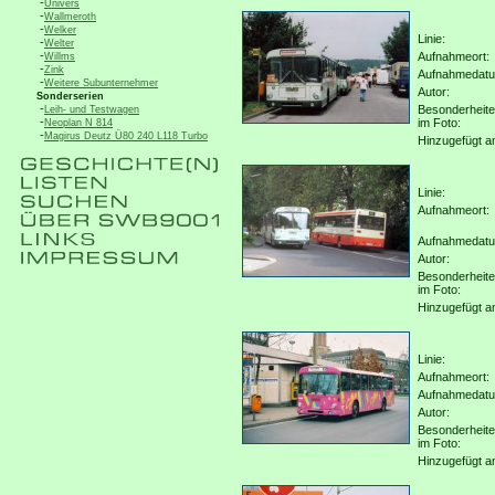
-
Univers
-
Wallmeroth
-
Welker
Linie:
-
Welter
-
Aufnahmeort:
Willms
-
Zink
Aufnahmedat
-
Weitere Subunternehmer
Autor:
Sonderserien
-
Besonderheit
Leih- und Testwagen
-
im Foto:
Neoplan N 814
-
Magirus Deutz Ü80 240 L118 Turbo
Hinzugefügt a
Linie:
Aufnahmeort:
Aufnahmedat
Autor:
Besonderheit
im Foto:
Hinzugefügt a
Linie:
Aufnahmeort:
Aufnahmedat
Autor:
Besonderheit
im Foto:
Hinzugefügt a