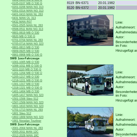
8119
BN-6371
20.01.1982
-
0105-0107 MB O 530 G
-
0201-0206 MAN NG 313
8120
BN-6372
20.01.1982
-
0301-0314 MAN NG 313
-
0401-0410 MAN NL 263
-
0431 MAN ÜL 313
-
0432 MAN R07
Linie:
-
0501-0505 MAN NL 263
Aufnahmeort:
-
0506-0511 MAN NG 313
Aufnahmedat
-
0601-0619 MB O 530
-
0620 MB O 530 G
Autor:
-
0701-0704 MAN NL 283
Besonderheit
-
0705-0714 MAN NG 323
im Foto:
-
0801-0813 MB O 530
Hinzugefügt a
-
0909-0925 MB O 530
-
0901-0908 MB O 530 G
SWB 1xxx-Fahrzeuge
-
1001-1005 MB O 530
-
1006-1011 MB O 530 G
-
1101-1110 MB O 530 G
Linie:
-
1201-1204 MB O 530 Ü
-
1205-1217 MB O 530
Aufnahmeort:
-
1218-1221 MB O 530 G
Aufnahmedat
-
1301-1317 MB O 530
Autor:
-
1318-1321 MB O 530 G
-
1401-1404 MB O 530
Besonderheit
-
1405-1417 MAN NG 323
im Foto:
-
1501-1506 Sileo S12
Hinzugefügt a
-
1507-1509 MAN NG 323
-
1601-1610 MAN NG 323
-
1701-1713 MAN NL 293
-
1801 Sileo S12
Linie:
-
1802-1809 MAN NG 323
Aufnahmeort:
-
1901 Neoplan Tourliner
Aufnahmedat
SWB 2xxx-Fahrzeuge
-
2001-2004 MAN NL 283
Autor:
-
2005-2011 MAN 12C
Besonderheit
-
2012-2028 MAN 18C