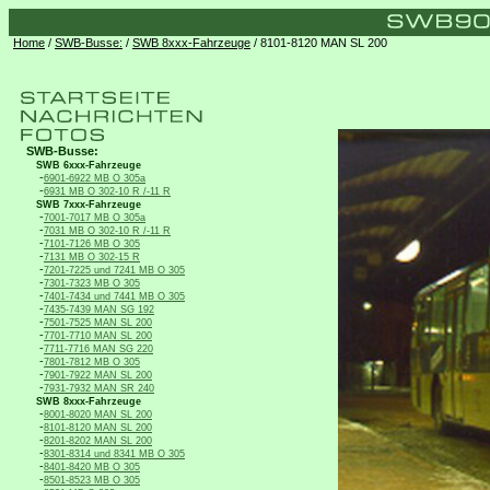
Home
/
SWB-Busse:
/
SWB 8xxx-Fahrzeuge
/ 8101-8120 MAN SL 200
SWB-Busse:
SWB 6xxx-Fahrzeuge
-
6901-6922 MB O 305a
-
6931 MB O 302-10 R /-11 R
SWB 7xxx-Fahrzeuge
-
7001-7017 MB O 305a
-
7031 MB O 302-10 R /-11 R
-
7101-7126 MB O 305
-
7131 MB O 302-15 R
-
7201-7225 und 7241 MB O 305
-
7301-7323 MB O 305
-
7401-7434 und 7441 MB O 305
-
7435-7439 MAN SG 192
-
7501-7525 MAN SL 200
-
7701-7710 MAN SL 200
-
7711-7716 MAN SG 220
-
7801-7812 MB O 305
-
7901-7922 MAN SL 200
-
7931-7932 MAN SR 240
SWB 8xxx-Fahrzeuge
-
8001-8020 MAN SL 200
-
8101-8120 MAN SL 200
-
8201-8202 MAN SL 200
-
8301-8314 und 8341 MB O 305
-
8401-8420 MB O 305
-
8501-8523 MB O 305