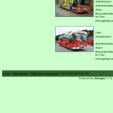
Aufnahmeort:
Aufnahmedat
Autor:
Besonderheit
im Foto:
Hinzugefügt a
Linie:
Aufnahmeort:
Aufnahmedat
Autor:
Besonderheit
im Foto:
Hinzugefügt a
Home
/
SWB-Busse:
/
SWB 8xxx-Fahrzeuge
/ 8101-8120 MAN SL 200
Powered by
4images
1.7.6