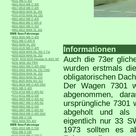
-
8531 MB O 303
-
8601-8616 MB O 305
-
8617-8618 MB O 405
-
8619-8620 MAN SL 202
-
8701-8705 MAN SG 242
-
8801-8810 MB O 405
-
8811-8816 MB O 405 G
-
8831-8832 MB O 303
-
8901-8912 MAN SL 202
SWB 9xxx-Fahrzeuge
-
9001-9020 MB O 405
-
9021 MB O 405 N
-
9022 MAN NL 202
Informationen
-
9101-9120 MB O 405
-
9201-9204 MAN NL 202 3 Tür
-
9205-9229 MAN NL 202
Auch die 73er glich
-
9230, 9232-9235 Neoplan N 4021 NF
-
9231 MAN 262 FRH
wurden erstmals die
-
9401-9402 MB O 405 GN2
-
9501-9502 MAN NL 232 CNG
-
9503-9504 MAN NL 202
obligatorischen Dach
-
9601-9610 MAN NL 222
-
9611-9620 MAN NG 312
Der Wagen 7301 wu
-
9621-9624 MB O 405 GN2
-
9631 MB O 405
-
abgenommen, dara
9701-9716 MB O 405 N2
-
9717-9721 MB O 530
-
9801-9825 MB O 405 N2
ursprüngliche 7301 
-
9826-9827 MB O 405 N2
-
9828-9832 MB O 530
abgeholt und als
-
9901-9907 MB O 405 N2
-
9908-9918 MB O 405 GN2
-
9920 MB O 530
eigentlich nur 33 
-
9931 MAN RH 403
SWB 0xxx-Fahrzeuge
1973 sollten es a
-
0001-0010 MB O 530
-
0011 MB O 530
-
0101-0104 MB O 530 Ü