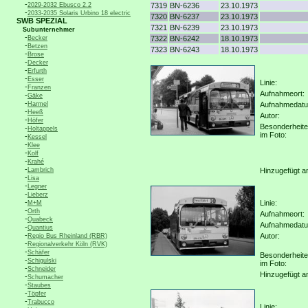
-
2029-2032 Ebusco 2.2
7319
BN-6236
23.10.1973
-
2033-2035 Solaris Urbino 18 electric
7320
BN-6237
23.10.1973
SWB SPEZIAL
7321
BN-6239
23.10.1973
Subunternehmer
-
Becker
7322
BN-6242
18.10.1973
-
Betzen
7323
BN-6243
18.10.1973
-
Brose
-
Decker
-
Erfurth
-
Esser
Linie:
-
Franzen
Aufnahmeort:
-
Gäke
-
Harmel
Aufnahmedat
-
Heeß
Autor:
-
Höfer
Besonderheit
-
Holtappels
im Foto:
-
Kessel
-
Klee
-
Kolf
-
Krahé
-
Lambrich
Hinzugefügt a
-
Lisa
-
Legner
-
Lieberz
-
Linie:
M+M
-
Orth
Aufnahmeort:
-
Quabeck
Aufnahmedat
-
Quantius
-
Autor:
Regio Bus Rheinland (RBR)
-
Regionalverkehr Köln (RVK)
-
Schäfer
Besonderheit
-
Schigulski
im Foto:
-
Schneider
Hinzugefügt a
-
Schumacher
-
Staubes
-
Töpfer
-
Trabucco
Linie: