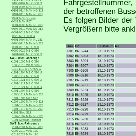
Fahrgestellnummer, 
-
0105-0107 MB O 530 G
-
0201-0206 MAN NG 313
der betroffenen Buss
-
0301-0314 MAN NG 313
-
0401-0410 MAN NL 263
-
Es folgen Bilder der
0431 MAN ÜL 313
-
0432 MAN R07
-
0501-0505 MAN NL 263
Vergrößern bitte ankl
-
0506-0511 MAN NG 313
-
0601-0619 MB O 530
-
0620 MB O 530 G
-
0701-0704 MAN NL 283
-
0705-0714 MAN NG 323
Bus
EZ
EZ-Datum
NZ
-
0801-0813 MB O 530
-
0909-0925 MB O 530
7301
BN-6244
23.10.1973
-
0901-0908 MB O 530 G
7302
BN-6203
18.10.1973
SWB 1xxx-Fahrzeuge
7303
BN-6204
23.10.1973
-
1001-1005 MB O 530
-
1006-1011 MB O 530 G
7304
BN-6207
18.10.1973
-
1101-1110 MB O 530 G
7305
BN-6208
23.10.1973
-
1201-1204 MB O 530 Ü
7306
BN-6216
18.10.1973
-
1205-1217 MB O 530
-
1218-1221 MB O 530 G
7307
BN-6219
18.10.1973
-
1301-1317 MB O 530
7308
BN-6221
23.10.1973
-
1318-1321 MB O 530 G
7309
BN-6224
18.10.1973
-
1401-1404 MB O 530
-
1405-1417 MAN NG 323
7310
BN-6225
18.10.1973
-
1501-1506 Sileo S12
7311
BN-6226
23.10.1973
-
1507-1509 MAN NG 323
7312
BN-6227
23.10.1973
-
1601-1610 MAN NG 323
-
1701-1713 MAN NL 293
7313
BN-6228
18.10.1973
-
1801 Sileo S12
7314
BN-6229
23.10.1973
-
1802-1809 MAN NG 323
7315
BN-6230
18.10.1973
-
1901 Neoplan Tourliner
SWB 2xxx-Fahrzeuge
7316
BN-6231
23.10.1973
-
2001-2004 MAN NL 283
7317
BN-6233
18.10.1973
-
2005-2011 MAN 12C
7318
BN-6234
18.10.1973
-
2012-2028 MAN 18C