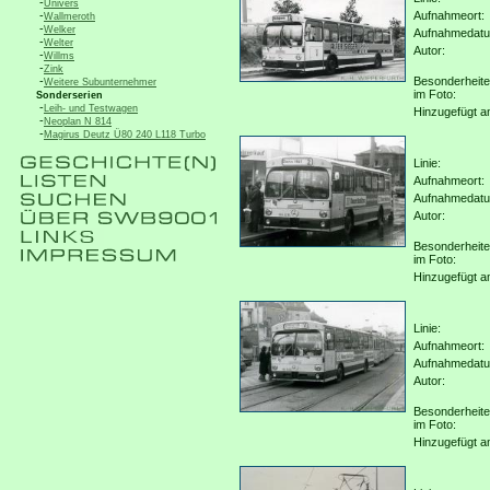
-
Univers
-
Aufnahmeort:
Wallmeroth
-
Welker
Aufnahmedat
-
Welter
Autor:
-
Willms
-
Zink
-
Besonderheit
Weitere Subunternehmer
im Foto:
Sonderserien
-
Leih- und Testwagen
Hinzugefügt a
-
Neoplan N 814
-
Magirus Deutz Ü80 240 L118 Turbo
Linie:
Aufnahmeort:
Aufnahmedat
Autor:
Besonderheit
im Foto:
Hinzugefügt a
Linie:
Aufnahmeort:
Aufnahmedat
Autor:
Besonderheit
im Foto:
Hinzugefügt a