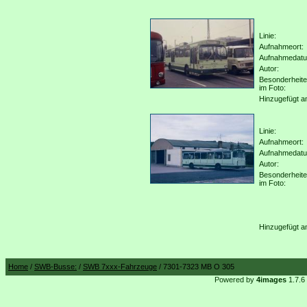
Linie:
Aufnahmeort:
Aufnahmedat
Autor:
Besonderheit
im Foto:
Hinzugefügt a
Linie:
Aufnahmeort:
Aufnahmedat
Autor:
Besonderheit
im Foto:
Hinzugefügt a
Home
/
SWB-Busse:
/
SWB 7xxx-Fahrzeuge
/ 7301-7323 MB O 305
Powered by
4images
1.7.6