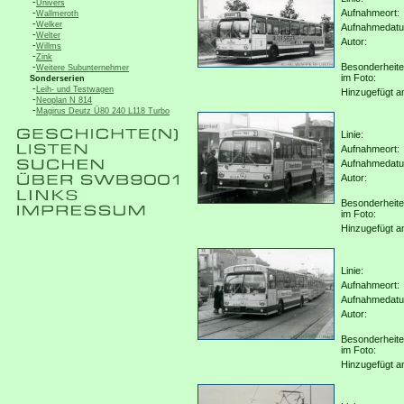
-
Univers
-
Aufnahmeort:
Wallmeroth
-
Welker
Aufnahmedat
-
Welter
Autor:
-
Willms
-
Zink
-
Besonderheit
Weitere Subunternehmer
im Foto:
Sonderserien
-
Leih- und Testwagen
Hinzugefügt a
-
Neoplan N 814
-
Magirus Deutz Ü80 240 L118 Turbo
Linie:
Aufnahmeort:
Aufnahmedat
Autor:
Besonderheit
im Foto:
Hinzugefügt a
Linie:
Aufnahmeort:
Aufnahmedat
Autor:
Besonderheit
im Foto:
Hinzugefügt a