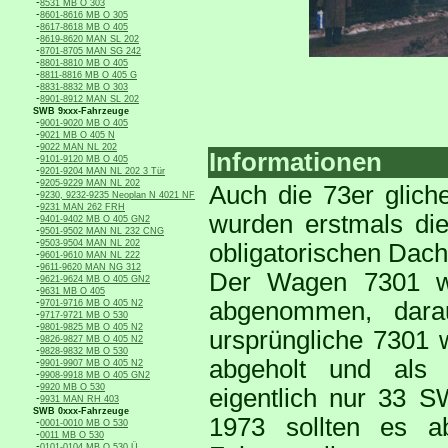
-
8531 MB O 303
-
8601-8616 MB O 305
-
8617-8618 MB O 405
-
8619-8620 MAN SL 202
-
8701-8705 MAN SG 242
-
8801-8810 MB O 405
-
8811-8816 MB O 405 G
-
8831-8832 MB O 303
-
8901-8912 MAN SL 202
SWB 9xxx-Fahrzeuge
-
9001-9020 MB O 405
-
9021 MB O 405 N
-
9022 MAN NL 202
Informationen
-
9101-9120 MB O 405
-
9201-9204 MAN NL 202 3 Tür
-
9205-9229 MAN NL 202
Auch die 73er glich
-
9230, 9232-9235 Neoplan N 4021 NF
-
9231 MAN 262 FRH
wurden erstmals die
-
9401-9402 MB O 405 GN2
-
9501-9502 MAN NL 232 CNG
-
9503-9504 MAN NL 202
obligatorischen Dach
-
9601-9610 MAN NL 222
-
9611-9620 MAN NG 312
Der Wagen 7301 wu
-
9621-9624 MB O 405 GN2
-
9631 MB O 405
-
abgenommen, dara
9701-9716 MB O 405 N2
-
9717-9721 MB O 530
-
9801-9825 MB O 405 N2
ursprüngliche 7301 
-
9826-9827 MB O 405 N2
-
9828-9832 MB O 530
abgeholt und als
-
9901-9907 MB O 405 N2
-
9908-9918 MB O 405 GN2
-
9920 MB O 530
eigentlich nur 33 
-
9931 MAN RH 403
SWB 0xxx-Fahrzeuge
1973 sollten es a
-
0001-0010 MB O 530
-
0011 MB O 530
-
0101-0104 MB O 530 Ü