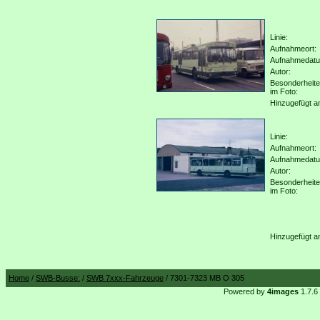
Linie:
Aufnahmeort:
Aufnahmedat
Autor:
Besonderheit
im Foto:
Hinzugefügt a
Linie:
Aufnahmeort:
Aufnahmedat
Autor:
Besonderheit
im Foto:
Hinzugefügt a
Home
/
SWB-Busse:
/
SWB 7xxx-Fahrzeuge
/ 7301-7323 MB O 305
Powered by
4images
1.7.6