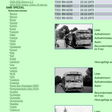
-
2029-2032 Ebusco 2.2
7319
BN-6236
23.10.1973
-
2033-2035 Solaris Urbino 18 electric
7320
BN-6237
23.10.1973
SWB SPEZIAL
7321
BN-6239
23.10.1973
Subunternehmer
-
Becker
7322
BN-6242
18.10.1973
-
Betzen
7323
BN-6243
18.10.1973
-
Brose
-
Decker
-
Erfurth
-
Esser
Linie:
-
Franzen
Aufnahmeort:
-
Gäke
-
Harmel
Aufnahmedat
-
Heeß
Autor:
-
Höfer
Besonderheit
-
Holtappels
im Foto:
-
Kessel
-
Klee
-
Kolf
-
Krahé
-
Lambrich
Hinzugefügt a
-
Lisa
-
Legner
-
Lieberz
-
Linie:
M+M
-
Orth
Aufnahmeort:
-
Quabeck
Aufnahmedat
-
Quantius
-
Autor:
Regio Bus Rheinland (RBR)
-
Regionalverkehr Köln (RVK)
-
Schäfer
Besonderheit
-
Schigulski
im Foto:
-
Schneider
Hinzugefügt a
-
Schumacher
-
Staubes
-
Töpfer
-
Trabucco
Linie: