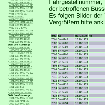
Fahrgestellnummer, 
-
0105-0107 MB O 530 G
-
0201-0206 MAN NG 313
der betroffenen Buss
-
0301-0314 MAN NG 313
-
0401-0410 MAN NL 263
-
Es folgen Bilder der
0431 MAN ÜL 313
-
0432 MAN R07
-
0501-0505 MAN NL 263
Vergrößern bitte ankl
-
0506-0511 MAN NG 313
-
0601-0619 MB O 530
-
0620 MB O 530 G
-
0701-0704 MAN NL 283
-
0705-0714 MAN NG 323
Bus
EZ
EZ-Datum
NZ
-
0801-0813 MB O 530
-
0909-0925 MB O 530
7301
BN-6244
23.10.1973
-
0901-0908 MB O 530 G
7302
BN-6203
18.10.1973
SWB 1xxx-Fahrzeuge
7303
BN-6204
23.10.1973
-
1001-1005 MB O 530
-
1006-1011 MB O 530 G
7304
BN-6207
18.10.1973
-
1101-1110 MB O 530 G
7305
BN-6208
23.10.1973
-
1201-1204 MB O 530 Ü
7306
BN-6216
18.10.1973
-
1205-1217 MB O 530
-
1218-1221 MB O 530 G
7307
BN-6219
18.10.1973
-
1301-1317 MB O 530
7308
BN-6221
23.10.1973
-
1318-1321 MB O 530 G
7309
BN-6224
18.10.1973
-
1401-1404 MB O 530
-
1405-1417 MAN NG 323
7310
BN-6225
18.10.1973
-
1501-1506 Sileo S12
7311
BN-6226
23.10.1973
-
1507-1509 MAN NG 323
7312
BN-6227
23.10.1973
-
1601-1610 MAN NG 323
-
1701-1713 MAN NL 293
7313
BN-6228
18.10.1973
-
1801 Sileo S12
7314
BN-6229
23.10.1973
-
1802-1809 MAN NG 323
7315
BN-6230
18.10.1973
-
1901 Neoplan Tourliner
SWB 2xxx-Fahrzeuge
7316
BN-6231
23.10.1973
-
2001-2004 MAN NL 283
7317
BN-6233
18.10.1973
-
2005-2011 MAN 12C
7318
BN-6234
18.10.1973
-
2012-2028 MAN 18C