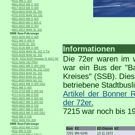
-
8531 MB O 303
-
8601-8616 MB O 305
-
8617-8618 MB O 405
-
8619-8620 MAN SL 202
-
8701-8705 MAN SG 242
-
8801-8810 MB O 405
-
8811-8816 MB O 405 G
-
8831-8832 MB O 303
-
8901-8912 MAN SL 202
SWB 9xxx-Fahrzeuge
-
9001-9020 MB O 405
-
9021 MB O 405 N
-
9022 MAN NL 202
Informationen
-
9101-9120 MB O 405
-
9201-9204 MAN NL 202 3 Tür
-
9205-9229 MAN NL 202
Die 72er waren im w
-
9230, 9232-9235 Neoplan N 4021 NF
-
9231 MAN 262 FRH
war ein Bus der "B
-
9401-9402 MB O 405 GN2
-
9501-9502 MAN NL 232 CNG
-
9503-9504 MAN NL 202
Kreises" (SSB). Die
-
9601-9610 MAN NL 222
-
9611-9620 MAN NG 312
betriebene Stadtbusl
-
9621-9624 MB O 405 GN2
-
9631 MB O 405
-
Artikel der Bonner 
9701-9716 MB O 405 N2
-
9717-9721 MB O 530
-
9801-9825 MB O 405 N2
der 72er.
-
9826-9827 MB O 405 N2
-
9828-9832 MB O 530
7215 war noch bis 1
-
9901-9907 MB O 405 N2
-
9908-9918 MB O 405 GN2
-
9920 MB O 530
-
9931 MAN RH 403
SWB 0xxx-Fahrzeuge
-
0001-0010 MB O 530
Bus
EZ
EZ-Datum
NZ
-
0011 MB O 530
7201
BN-6245
13.11.1972
-
0101-0104 MB O 530 Ü