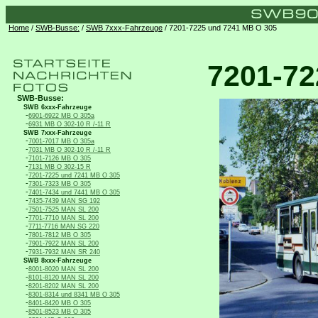
Home
/
SWB-Busse:
/
SWB 7xxx-Fahrzeuge
/ 7201-7225 und 7241 MB O 305
7201-72
SWB-Busse:
SWB 6xxx-Fahrzeuge
-
6901-6922 MB O 305a
-
6931 MB O 302-10 R /-11 R
SWB 7xxx-Fahrzeuge
-
7001-7017 MB O 305a
-
7031 MB O 302-10 R /-11 R
-
7101-7126 MB O 305
-
7131 MB O 302-15 R
-
7201-7225 und 7241 MB O 305
-
7301-7323 MB O 305
-
7401-7434 und 7441 MB O 305
-
7435-7439 MAN SG 192
-
7501-7525 MAN SL 200
-
7701-7710 MAN SL 200
-
7711-7716 MAN SG 220
-
7801-7812 MB O 305
-
7901-7922 MAN SL 200
-
7931-7932 MAN SR 240
SWB 8xxx-Fahrzeuge
-
8001-8020 MAN SL 200
-
8101-8120 MAN SL 200
-
8201-8202 MAN SL 200
-
8301-8314 und 8341 MB O 305
-
8401-8420 MB O 305
-
8501-8523 MB O 305