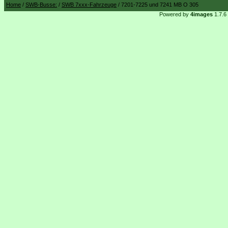
Home
/
SWB-Busse:
/
SWB 7xxx-Fahrzeuge
/ 7201-7225 und 7241 MB O 305
Powered by
4images
1.7.6