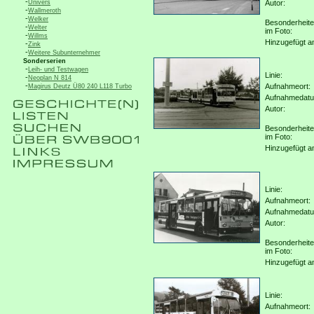
-
Univers
Autor:
-
Wallmeroth
-
Welker
Besonderheit
-
Welter
im Foto:
-
Willms
Hinzugefügt a
-
Zink
-
Weitere Subunternehmer
Sonderserien
-
Leih- und Testwagen
Linie:
-
Neoplan N 814
-
Aufnahmeort:
Magirus Deutz Ü80 240 L118 Turbo
Aufnahmedat
Autor:
Besonderheit
im Foto:
Hinzugefügt a
Linie:
Aufnahmeort:
Aufnahmedat
Autor:
Besonderheit
im Foto:
Hinzugefügt a
Linie:
Aufnahmeort: