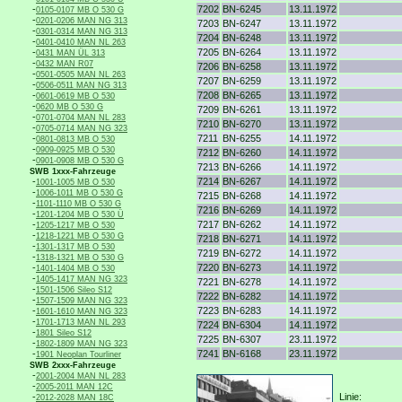
-
7202
BN-6245
13.11.1972
0105-0107 MB O 530 G
-
0201-0206 MAN NG 313
7203
BN-6247
13.11.1972
-
0301-0314 MAN NG 313
7204
BN-6248
13.11.1972
-
0401-0410 MAN NL 263
-
7205
BN-6264
13.11.1972
0431 MAN ÜL 313
-
0432 MAN R07
7206
BN-6258
13.11.1972
-
0501-0505 MAN NL 263
7207
BN-6259
13.11.1972
-
0506-0511 MAN NG 313
-
7208
BN-6265
13.11.1972
0601-0619 MB O 530
-
0620 MB O 530 G
7209
BN-6261
13.11.1972
-
0701-0704 MAN NL 283
7210
BN-6270
13.11.1972
-
0705-0714 MAN NG 323
-
7211
BN-6255
14.11.1972
0801-0813 MB O 530
-
0909-0925 MB O 530
7212
BN-6260
14.11.1972
-
0901-0908 MB O 530 G
7213
BN-6266
14.11.1972
SWB 1xxx-Fahrzeuge
-
7214
BN-6267
14.11.1972
1001-1005 MB O 530
-
1006-1011 MB O 530 G
7215
BN-6268
14.11.1972
-
1101-1110 MB O 530 G
7216
BN-6269
14.11.1972
-
1201-1204 MB O 530 Ü
-
7217
BN-6262
14.11.1972
1205-1217 MB O 530
-
1218-1221 MB O 530 G
7218
BN-6271
14.11.1972
-
1301-1317 MB O 530
7219
BN-6272
14.11.1972
-
1318-1321 MB O 530 G
-
7220
BN-6273
14.11.1972
1401-1404 MB O 530
-
1405-1417 MAN NG 323
7221
BN-6278
14.11.1972
-
1501-1506 Sileo S12
7222
BN-6282
14.11.1972
-
1507-1509 MAN NG 323
-
7223
BN-6283
14.11.1972
1601-1610 MAN NG 323
-
1701-1713 MAN NL 293
7224
BN-6304
14.11.1972
-
1801 Sileo S12
7225
BN-6307
23.11.1972
-
1802-1809 MAN NG 323
-
7241
BN-6168
23.11.1972
1901 Neoplan Tourliner
SWB 2xxx-Fahrzeuge
-
2001-2004 MAN NL 283
-
2005-2011 MAN 12C
-
Linie:
2012-2028 MAN 18C