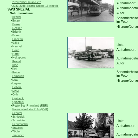
-
2029-2032 Ebusco 2.2
Aufnahmeort:
-
2033-2035 Solaris Urbino 18 electric
Aufnahmedat
SWB SPEZIAL
Autor:
Subunternehmer
-
Becker
Besonderheit
-
Betzen
im Foto:
-
Brose
Hinzugefügt a
-
Decker
-
Erfurth
-
Esser
-
Franzen
-
Gäke
Linie:
-
Harmel
Aufnahmeort:
-
Heeß
-
Höfer
-
Holtappels
Aufnahmedat
-
Kessel
Autor:
-
Klee
-
Kolf
Besonderheit
-
Krahé
im Foto:
-
Lambrich
-
Lisa
Hinzugefügt a
-
Legner
-
Lieberz
-
M+M
-
Orth
-
Quabeck
-
Quantius
-
Regio Bus Rheinland (RBR)
-
Regionalverkehr Köln (RVK)
-
Schäfer
-
Schigulski
-
Schneider
Linie:
-
Schumacher
Aufnahmeort:
-
Staubes
-
Töpfer
Aufnahmedat
-
Trabucco