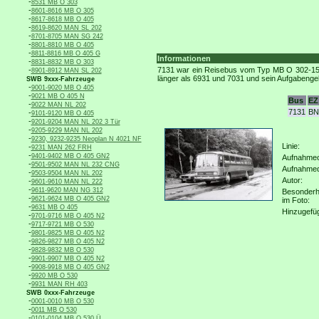
-
8531 MB O 303
-
8601-8616 MB O 305
-
8617-8618 MB O 405
-
8619-8620 MAN SL 202
-
8701-8705 MAN SG 242
-
8801-8810 MB O 405
-
8811-8816 MB O 405 G
Informationen
-
8831-8832 MB O 303
-
7131 war ein Reisebus vom Typ MB O 302-15R.
8901-8912 MAN SL 202
länger als 6931 und 7031 und sein Aufgabengeb
SWB 9xxx-Fahrzeuge
-
9001-9020 MB O 405
-
9021 MB O 405 N
Bus
EZ
-
9022 MAN NL 202
7131
BN
-
9101-9120 MB O 405
-
9201-9204 MAN NL 202 3 Tür
-
9205-9229 MAN NL 202
-
9230, 9232-9235 Neoplan N 4021 NF
Linie:
-
9231 MAN 262 FRH
-
9401-9402 MB O 405 GN2
Aufnahmeo
-
9501-9502 MAN NL 232 CNG
Aufnahme
-
9503-9504 MAN NL 202
Autor:
-
9601-9610 MAN NL 222
-
9611-9620 MAN NG 312
Besonderh
-
9621-9624 MB O 405 GN2
im Foto:
-
9631 MB O 405
Hinzugefü
-
9701-9716 MB O 405 N2
-
9717-9721 MB O 530
-
9801-9825 MB O 405 N2
-
9826-9827 MB O 405 N2
-
9828-9832 MB O 530
-
9901-9907 MB O 405 N2
-
9908-9918 MB O 405 GN2
-
9920 MB O 530
-
9931 MAN RH 403
SWB 0xxx-Fahrzeuge
-
0001-0010 MB O 530
-
0011 MB O 530
-
0101-0104 MB O 530 Ü