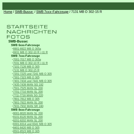
Home
/
SWB-Busse:
/
SWB 7xxx-Fahrzeuge
/ 7131 MB O 302-15 R
SWB-Busse:
SWB 6xxx-Fahrzeuge
-
6901-6922 MB O 305a
-
6931 MB O 302-10 R /-11 R
SWB 7xxx-Fahrzeuge
-
7001-7017 MB O 305a
-
7031 MB O 302-10 R /-11 R
-
7101-7126 MB O 305
-
7131 MB O 302-15 R
-
7201-7225 und 7241 MB O 305
-
7301-7323 MB O 305
-
7401-7434 und 7441 MB O 305
-
7435-7439 MAN SG 192
-
7501-7525 MAN SL 200
-
7701-7710 MAN SL 200
-
7711-7716 MAN SG 220
-
7801-7812 MB O 305
-
7901-7922 MAN SL 200
-
7931-7932 MAN SR 240
SWB 8xxx-Fahrzeuge
-
8001-8020 MAN SL 200
-
8101-8120 MAN SL 200
-
8201-8202 MAN SL 200
-
8301-8314 und 8341 MB O 305
-
8401-8420 MB O 305
-
8501-8523 MB O 305