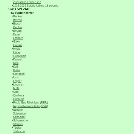
-
2029-2032 Ebusco 2.2
-
2033-2035 Solaris Urbino 18 electric
SWB SPEZIAL
Subunternehmer
-
Becker
-
Betzen
-
Brose
-
Decker
-
Erfurth
-
Esser
-
Franzen
-
Gäke
-
Harmel
-
Heeß
-
Höfer
-
Holtappels
-
Kessel
-
Klee
-
Kolf
-
Krahé
-
Lambrich
-
Lisa
-
Legner
-
Lieberz
-
M+M
-
Orth
-
Quabeck
-
Quantius
-
Regio Bus Rheinland (RBR)
-
Regionalverkehr Köln (RVK)
-
Schäfer
-
Schigulski
-
Schneider
-
Schumacher
-
Staubes
-
Töpfer
-
Trabucco