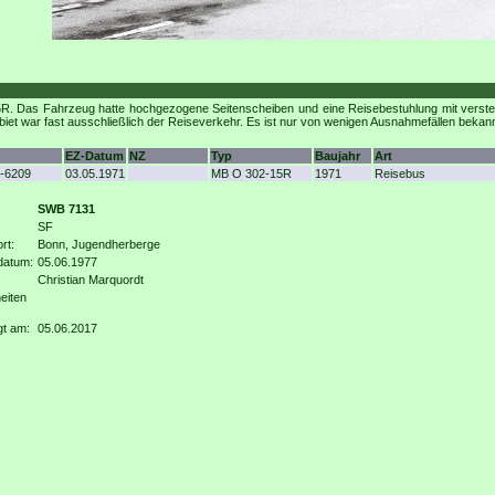
 Das Fahrzeug hatte hochgezogene Seitenscheiben und eine Reisebestuhlung mit verstellb
iet war fast ausschließlich der Reiseverkehr. Es ist nur von wenigen Ausnahmefällen bekan
EZ-Datum
NZ
Typ
Baujahr
Art
-6209
03.05.1971
MB O 302-15R
1971
Reisebus
SWB 7131
SF
rt:
Bonn, Jugendherberge
datum:
05.06.1977
Christian Marquordt
eiten
gt am:
05.06.2017