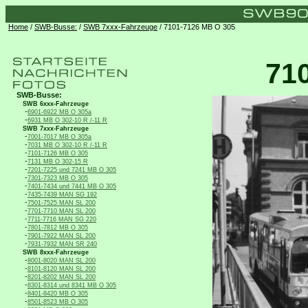
Home
/
SWB-Busse:
/
SWB 7xxx-Fahrzeuge
/ 7101-7126 MB O 305
71
SWB-Busse:
SWB 6xxx-Fahrzeuge
-
6901-6922 MB O 305a
-
6931 MB O 302-10 R /-11 R
SWB 7xxx-Fahrzeuge
-
7001-7017 MB O 305a
-
7031 MB O 302-10 R /-11 R
-
7101-7126 MB O 305
-
7131 MB O 302-15 R
-
7201-7225 und 7241 MB O 305
-
7301-7323 MB O 305
-
7401-7434 und 7441 MB O 305
-
7435-7439 MAN SG 192
-
7501-7525 MAN SL 200
-
7701-7710 MAN SL 200
-
7711-7716 MAN SG 220
-
7801-7812 MB O 305
-
7901-7922 MAN SL 200
-
7931-7932 MAN SR 240
SWB 8xxx-Fahrzeuge
-
8001-8020 MAN SL 200
-
8101-8120 MAN SL 200
-
8201-8202 MAN SL 200
-
8301-8314 und 8341 MB O 305
-
8401-8420 MB O 305
-
8501-8523 MB O 305