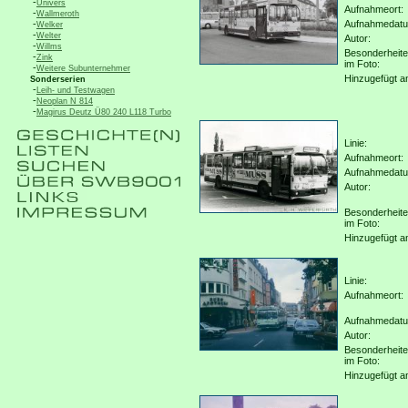
-
Univers
Aufnahmeort:
-
Wallmeroth
-
Aufnahmedat
Welker
-
Welter
Autor:
-
Willms
Besonderheit
-
Zink
im Foto:
-
Weitere Subunternehmer
Hinzugefügt a
Sonderserien
-
Leih- und Testwagen
-
Neoplan N 814
-
Magirus Deutz Ü80 240 L118 Turbo
Linie:
Aufnahmeort:
Aufnahmedat
Autor:
Besonderheit
im Foto:
Hinzugefügt a
Linie:
Aufnahmeort:
Aufnahmedat
Autor:
Besonderheit
im Foto:
Hinzugefügt a