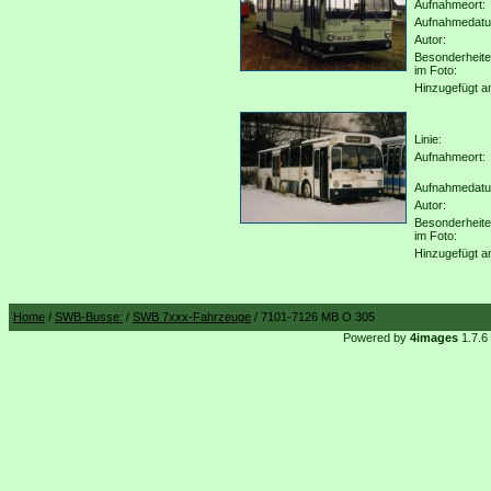
Aufnahmeort:
Aufnahmedat
Autor:
Besonderheit
im Foto:
Hinzugefügt a
Linie:
Aufnahmeort:
Aufnahmedat
Autor:
Besonderheit
im Foto:
Hinzugefügt a
Home
/
SWB-Busse:
/
SWB 7xxx-Fahrzeuge
/ 7101-7126 MB O 305
Powered by
4images
1.7.6