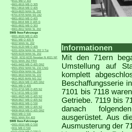
-
8531 MB O 303
-
8601-8616 MB O 305
-
8617-8618 MB O 405
-
8619-8620 MAN SL 202
-
8701-8705 MAN SG 242
-
8801-8810 MB O 405
-
8811-8816 MB O 405 G
-
8831-8832 MB O 303
-
8901-8912 MAN SL 202
SWB 9xxx-Fahrzeuge
-
9001-9020 MB O 405
-
9021 MB O 405 N
-
9022 MAN NL 202
Informationen
-
9101-9120 MB O 405
-
9201-9204 MAN NL 202 3 Tür
-
9205-9229 MAN NL 202
Mit den 71ern beg
-
9230, 9232-9235 Neoplan N 4021 NF
-
9231 MAN 262 FRH
Umstellung auf Sta
-
9401-9402 MB O 405 GN2
-
9501-9502 MAN NL 232 CNG
-
9503-9504 MAN NL 202
komplett abgeschlo
-
9601-9610 MAN NL 222
-
9611-9620 MAN NG 312
Beschaffungsserie i
-
9621-9624 MB O 405 GN2
-
9631 MB O 405
-
7101 bis 7118 waren
9701-9716 MB O 405 N2
-
9717-9721 MB O 530
-
9801-9825 MB O 405 N2
Getriebe. 7119 bis 7
-
9826-9827 MB O 405 N2
-
9828-9832 MB O 530
danach folgenden
-
9901-9907 MB O 405 N2
-
9908-9918 MB O 405 GN2
-
9920 MB O 530
ausgerüstet. Aus d
-
9931 MAN RH 403
SWB 0xxx-Fahrzeuge
Ausmusterung der 7
-
0001-0010 MB O 530
-
0011 MB O 530
-
0101-0104 MB O 530 Ü