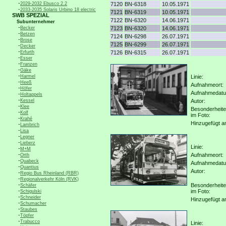
-
2029-2032 Ebusco 2.2
7120
BN-6318
10.05.1971
-
2033-2035 Solaris Urbino 18 electric
7121
BN-6319
10.05.1971
SWB SPEZIAL
7122
BN-6320
14.06.1971
Subunternehmer
-
Becker
7123
BN-6320
14.06.1971
-
Betzen
7124
BN-6298
26.07.1971
-
Brose
7125
BN-6299
26.07.1971
-
Decker
-
Erfurth
7126
BN-6315
26.07.1971
-
Esser
-
Franzen
-
Gäke
-
Harmel
Linie:
-
Heeß
Aufnahmeort:
-
Höfer
Aufnahmedat
-
Holtappels
-
Kessel
Autor:
-
Klee
Besonderheit
-
Kolf
im Foto:
-
Krahé
Hinzugefügt a
-
Lambrich
-
Lisa
-
Legner
-
Lieberz
Linie:
-
M+M
-
Aufnahmeort:
Orth
-
Quabeck
Aufnahmedat
-
Quantius
Autor:
-
Regio Bus Rheinland (RBR)
-
Regionalverkehr Köln (RVK)
-
Besonderheit
Schäfer
-
im Foto:
Schigulski
-
Schneider
Hinzugefügt a
-
Schumacher
-
Staubes
-
Töpfer
-
Trabucco
Linie: