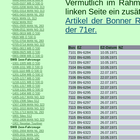
Vermutlich im Rahme
-
0105-0107 MB O 530 G
-
0201-0206 MAN NG 313
linken Seite ein zus
-
0301-0314 MAN NG 313
-
0401-0410 MAN NL 263
-
Artikel der Bonner 
0431 MAN ÜL 313
-
0432 MAN R07
-
0501-0505 MAN NL 263
der 71er.
-
0506-0511 MAN NG 313
-
0601-0619 MB O 530
-
0620 MB O 530 G
-
0701-0704 MAN NL 283
-
0705-0714 MAN NG 323
Bus
EZ
EZ-Datum
NZ
-
0801-0813 MB O 530
-
0909-0925 MB O 530
7101
BN-6284
10.05.1971
-
0901-0908 MB O 530 G
7102
BN-6285
10.05.1971
SWB 1xxx-Fahrzeuge
7103
BN-6287
10.05.1971
-
1001-1005 MB O 530
-
1006-1011 MB O 530 G
7104
BN-6288
10.05.1971
-
1101-1110 MB O 530 G
7105
BN-6289
22.07.1971
-
1201-1204 MB O 530 Ü
7106
BN-6291
22.07.1971
-
1205-1217 MB O 530
-
1218-1221 MB O 530 G
7108
BN-6293
22.07.1971
-
1301-1317 MB O 530
7109
BN-6294
22.07.1971
-
1318-1321 MB O 530 G
7110
BN-6295
22.07.1971
-
1401-1404 MB O 530
-
1405-1417 MAN NG 323
7111
BN-6296
26.07.1971
-
1501-1506 Sileo S12
7112
BN-6297
26.07.1971
-
1507-1509 MAN NG 323
7113
BN-6324
26.07.1971
-
1601-1610 MAN NG 323
-
1701-1713 MAN NL 293
7114
BN-6303
26.07.1971
-
1801 Sileo S12
7115
BN-6316
26.07.1971
-
1802-1809 MAN NG 323
7116
BN-6322
26.07.1971
-
1901 Neoplan Tourliner
SWB 2xxx-Fahrzeuge
7117
BN-6306
26.07.1971
-
2001-2004 MAN NL 283
7118
BN-6323
26.07.1971
-
2005-2011 MAN 12C
7119
BN-6317
10.05.1971
-
2012-2028 MAN 18C