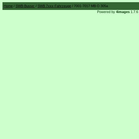
Home
/
SWB-Busse:
/
SWB 7xxx-Fahrzeuge
/ 7001-7017 MB O 305a
Powered by
4images
1.7.6