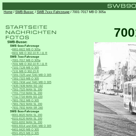
Home
/
SWB-Busse:
/
SWB 7xxx-Fahrzeuge
/ 7001-7017 MB O 305a
700
SWB-Busse:
SWB 6xxx-Fahrzeuge
-
6901-6922 MB O 305a
-
6931 MB O 302-10 R /-11 R
SWB 7xxx-Fahrzeuge
-
7001-7017 MB O 305a
-
7031 MB O 302-10 R /-11 R
-
7101-7126 MB O 305
-
7131 MB O 302-15 R
-
7201-7225 und 7241 MB O 305
-
7301-7323 MB O 305
-
7401-7434 und 7441 MB O 305
-
7435-7439 MAN SG 192
-
7501-7525 MAN SL 200
-
7701-7710 MAN SL 200
-
7711-7716 MAN SG 220
-
7801-7812 MB O 305
-
7901-7922 MAN SL 200
-
7931-7932 MAN SR 240
SWB 8xxx-Fahrzeuge
-
8001-8020 MAN SL 200
-
8101-8120 MAN SL 200
-
8201-8202 MAN SL 200
-
8301-8314 und 8341 MB O 305
-
8401-8420 MB O 305
-
8501-8523 MB O 305