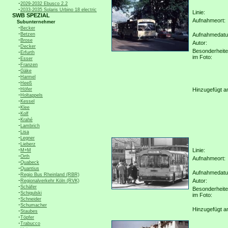
-
2029-2032 Ebusco 2.2
-
2033-2035 Solaris Urbino 18 electric
Linie:
SWB SPEZIAL
Aufnahmeort:
Subunternehmer
-
Becker
-
Betzen
Aufnahmedat
-
Brose
Autor:
-
Decker
Besonderheit
-
Erfurth
im Foto:
-
Esser
-
Franzen
-
Gäke
-
Harmel
-
Heeß
-
Höfer
Hinzugefügt a
-
Holtappels
-
Kessel
-
Klee
-
Kolf
-
Krahé
-
Lambrich
-
Lisa
-
Legner
-
Lieberz
-
Linie:
M+M
-
Orth
Aufnahmeort:
-
Quabeck
-
Quantius
Aufnahmedat
-
Regio Bus Rheinland (RBR)
-
Autor:
Regionalverkehr Köln (RVK)
-
Schäfer
Besonderheit
-
Schigulski
im Foto:
-
Schneider
-
Schumacher
Hinzugefügt a
-
Staubes
-
Töpfer
-
Trabucco