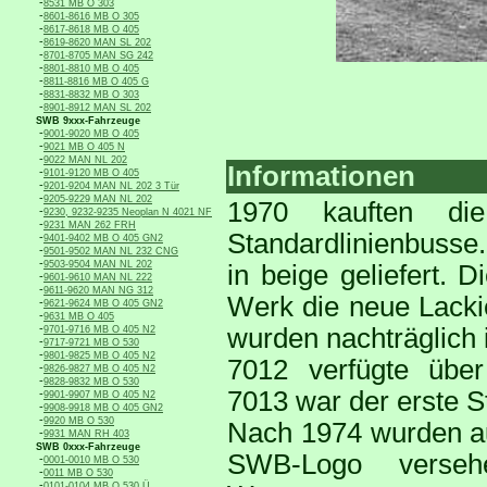
-
8531 MB O 303
-
8601-8616 MB O 305
-
8617-8618 MB O 405
-
8619-8620 MAN SL 202
-
8701-8705 MAN SG 242
-
8801-8810 MB O 405
-
8811-8816 MB O 405 G
-
8831-8832 MB O 303
-
8901-8912 MAN SL 202
SWB 9xxx-Fahrzeuge
-
9001-9020 MB O 405
-
9021 MB O 405 N
-
9022 MAN NL 202
Informationen
-
9101-9120 MB O 405
-
9201-9204 MAN NL 202 3 Tür
-
9205-9229 MAN NL 202
1970 kauften di
-
9230, 9232-9235 Neoplan N 4021 NF
-
9231 MAN 262 FRH
Standardlinienbusse.
-
9401-9402 MB O 405 GN2
-
9501-9502 MAN NL 232 CNG
-
9503-9504 MAN NL 202
in beige geliefert.
-
9601-9610 MAN NL 222
-
9611-9620 MAN NG 312
Werk die neue Lacki
-
9621-9624 MB O 405 GN2
-
9631 MB O 405
-
wurden nachträglich 
9701-9716 MB O 405 N2
-
9717-9721 MB O 530
-
9801-9825 MB O 405 N2
7012 verfügte über
-
9826-9827 MB O 405 N2
-
9828-9832 MB O 530
7013 war der erste S
-
9901-9907 MB O 405 N2
-
9908-9918 MB O 405 GN2
-
9920 MB O 530
Nach 1974 wurden au
-
9931 MAN RH 403
SWB 0xxx-Fahrzeuge
SWB-Logo verse
-
0001-0010 MB O 530
-
0011 MB O 530
-
0101-0104 MB O 530 Ü