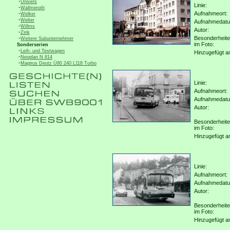
-
Univers
Linie:
-
Wallmeroth
-
Aufnahmeort:
Welker
-
Welter
Aufnahmedat
-
Willms
Autor:
-
Zink
-
Besonderheit
Weitere Subunternehmer
im Foto:
Sonderserien
-
Leih- und Testwagen
Hinzugefügt a
-
Neoplan N 814
-
Magirus Deutz Ü80 240 L118 Turbo
Linie:
Aufnahmeort:
Aufnahmedat
Autor:
Besonderheit
im Foto:
Hinzugefügt a
Linie:
Aufnahmeort:
Aufnahmedat
Autor:
Besonderheit
im Foto:
Hinzugefügt a