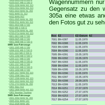
Wagennummern nur m
-
0105-0107 MB O 530 G
-
0201-0206 MAN NG 313
Gegensatz zu den w
-
0301-0314 MAN NG 313
-
0401-0410 MAN NL 263
-
305a eine etwas and
0431 MAN ÜL 313
-
0432 MAN R07
-
0501-0505 MAN NL 263
den Fotos gut zu seh
-
0506-0511 MAN NG 313
-
0601-0619 MB O 530
-
0620 MB O 530 G
-
0701-0704 MAN NL 283
-
0705-0714 MAN NG 323
Bus
EZ
EZ-Datum
NZ
-
0801-0813 MB O 530
-
0909-0925 MB O 530
7001
BN-6387
11.05.1970
-
0901-0908 MB O 530 G
7002
BN-6388
11.05.1970
SWB 1xxx-Fahrzeuge
7003
BN-6389
11.05.1970
-
1001-1005 MB O 530
-
1006-1011 MB O 530 G
7004
BN-6390
11.05.1970
-
1101-1110 MB O 530 G
7005
BN-6391
15.05.1970
-
1201-1204 MB O 530 Ü
7006
BN-6392
15.05.1970
-
1205-1217 MB O 530
-
1218-1221 MB O 530 G
7007
BN-6393
11.05.1970
-
1301-1317 MB O 530
7008
BN-6394
11.05.1970
-
1318-1321 MB O 530 G
7009
BN-6395
15.05.1970
-
1401-1404 MB O 530
-
1405-1417 MAN NG 323
7010
BN-6396
11.05.1970
-
1501-1506 Sileo S12
7011
BN-6397
15.05.1970
-
1507-1509 MAN NG 323
7012
BN-6398
28.09.1970
-
1601-1610 MAN NG 323
-
1701-1713 MAN NL 293
7013
BN-6399
11.05.1970
-
1801 Sileo S12
7014
BN-6251
27.07.1970
-
1802-1809 MAN NG 323
7015
BN-6252
27.07.1970
-
1901 Neoplan Tourliner
SWB 2xxx-Fahrzeuge
7016
BN-6253
27.07.1970
-
2001-2004 MAN NL 283
7017
BN-6254
27.07.1970
-
2005-2011 MAN 12C
-
2012-2028 MAN 18C