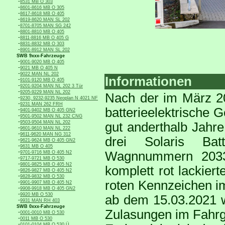
-
8531 MB O 303
-
8601-8616 MB O 305
-
8617-8618 MB O 405
-
8619-8620 MAN SL 202
-
8701-8705 MAN SG 242
-
8801-8810 MB O 405
-
8811-8816 MB O 405 G
-
8831-8832 MB O 303
-
8901-8912 MAN SL 202
SWB 9xxx-Fahrzeuge
-
9001-9020 MB O 405
-
9021 MB O 405 N
-
9022 MAN NL 202
Informationen
-
9101-9120 MB O 405
-
9201-9204 MAN NL 202 3 Tür
-
9205-9229 MAN NL 202
Nach der im März 20
-
9230, 9232-9235 Neoplan N 4021 NF
-
9231 MAN 262 FRH
batterieelektrische 
-
9401-9402 MB O 405 GN2
-
9501-9502 MAN NL 232 CNG
-
9503-9504 MAN NL 202
gut anderthalb Jahre
-
9601-9610 MAN NL 222
-
9611-9620 MAN NG 312
drei Solaris Batt
-
9621-9624 MB O 405 GN2
-
9631 MB O 405
-
Wagnnummern 2033 
9701-9716 MB O 405 N2
-
9717-9721 MB O 530
-
9801-9825 MB O 405 N2
komplett rot lackier
-
9826-9827 MB O 405 N2
-
9828-9832 MB O 530
roten Kennzeichen im
-
9901-9907 MB O 405 N2
-
9908-9918 MB O 405 GN2
-
9920 MB O 530
ab dem 15.03.2021 w
-
9931 MAN RH 403
SWB 0xxx-Fahrzeuge
Zulasungen im Fahrga
-
0001-0010 MB O 530
-
0011 MB O 530
-
0101-0104 MB O 530 Ü