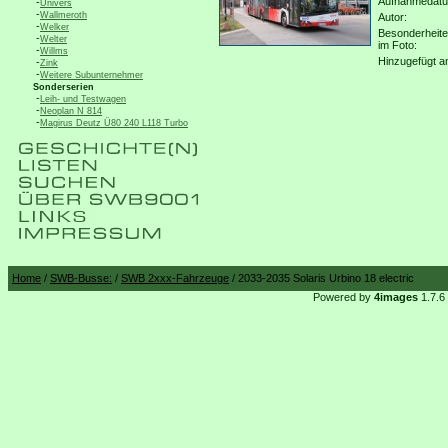
Aufnahmedat
-
Univers
-
Wallmeroth
Autor:
-
Welker
Besonderheit
-
Welter
im Foto:
-
Willms
Hinzugefügt a
-
Zink
-
Weitere Subunternehmer
Sonderserien
-
Leih- und Testwagen
-
Neoplan N 814
-
Magirus Deutz Ü80 240 L118 Turbo
Home
/
SWB-Busse:
/
SWB 2xxx-Fahrzeuge
/ 2033-2035 Solaris Urbino 18 electric
Powered by
4images
1.7.6