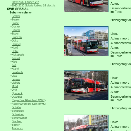
-
2029-2032 Ebusco 2.2
Autor:
-
2033-2035 Solaris Urbino 18 electric
Besonderheit
SWB SPEZIAL
im Foto:
Subunternehmer
-
Becker
-
Betzen
Hinzugefügt a
-
Brose
-
Decker
-
Erfurth
-
Linie:
Esser
-
Franzen
Aufnahmeort:
-
Gäke
Aufnahmedat
-
Harmel
-
Autor:
Heeß
-
Höfer
Besonderheit
-
Holtappels
im Foto:
-
Kessel
-
Klee
Hinzugefügt a
-
Kolf
-
Krahé
-
Lambrich
-
Lisa
Linie:
-
Legner
-
Aufnahmeort:
Lieberz
-
M+M
Aufnahmedat
-
Orth
Autor:
-
Quabeck
-
Besonderheit
Quantius
-
im Foto:
Regio Bus Rheinland (RBR)
-
Regionalverkehr Köln (RVK)
-
Schäfer
Hinzugefügt a
-
Schigulski
-
Schneider
-
Schumacher
-
Staubes
Linie:
-
Töpfer
Aufnahmeort:
-
Trabucco