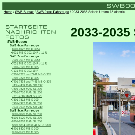
Home
/
SWB-Busse:
/
SWB 2xxx-Fahrzeuge
/ 2033-2035 Solaris Urbino 18 electric
2033-2035 S
SWB-Busse:
SWB 6xxx-Fahrzeuge
-
6901-6922 MB O 305a
-
6931 MB O 302-10 R /-11 R
SWB 7xxx-Fahrzeuge
-
7001-7017 MB O 305a
-
7031 MB O 302-10 R /-11 R
-
7101-7126 MB O 305
-
7131 MB O 302-15 R
-
7201-7225 und 7241 MB O 305
-
7301-7323 MB O 305
-
7401-7434 und 7441 MB O 305
-
7435-7439 MAN SG 192
-
7501-7525 MAN SL 200
-
7701-7710 MAN SL 200
-
7711-7716 MAN SG 220
-
7801-7812 MB O 305
-
7901-7922 MAN SL 200
-
7931-7932 MAN SR 240
SWB 8xxx-Fahrzeuge
-
8001-8020 MAN SL 200
-
8101-8120 MAN SL 200
-
8201-8202 MAN SL 200
-
8301-8314 und 8341 MB O 305
-
8401-8420 MB O 305
-
8501-8523 MB O 305