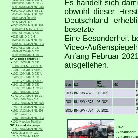
Es handelt sich dam
-
0105-0107 MB O 530 G
-
0201-0206 MAN NG 313
obwohl dieser Herste
-
0301-0314 MAN NG 313
-
0401-0410 MAN NL 263
-
Deutschland erhebl
0431 MAN ÜL 313
-
0432 MAN R07
-
0501-0505 MAN NL 263
besetzte.
-
0506-0511 MAN NG 313
-
0601-0619 MB O 530
Eine Besonderheit be
-
0620 MB O 530 G
-
0701-0704 MAN NL 283
-
0705-0714 MAN NG 323
Video-Außenspiegeln
-
0801-0813 MB O 530
-
0909-0925 MB O 530
Anfang Februar 2021
-
0901-0908 MB O 530 G
SWB 1xxx-Fahrzeuge
-
ausgeliehen.
1001-1005 MB O 530
-
1006-1011 MB O 530 G
-
1101-1110 MB O 530 G
-
1201-1204 MB O 530 Ü
-
1205-1217 MB O 530
-
1218-1221 MB O 530 G
EZ-
-
Bus
EZ
NZ
1301-1317 MB O 530
Datum
-
1318-1321 MB O 530 G
S
-
1401-1404 MB O 530
2033
BN-SW 4372
03.2021
e
-
1405-1417 MAN NG 323
-
1501-1506 Sileo S12
S
2034
BN-SW 4373
03.2021
-
1507-1509 MAN NG 323
e
-
1601-1610 MAN NG 323
S
-
2035
BN-SW 4374
03.2021
1701-1713 MAN NL 293
e
-
1801 Sileo S12
-
1802-1809 MAN NG 323
-
1901 Neoplan Tourliner
SWB 2xxx-Fahrzeuge
Linie:
-
2001-2004 MAN NL 283
Aufnahmeort:
-
2005-2011 MAN 12C
-
2012-2028 MAN 18C
Aufnahmedat