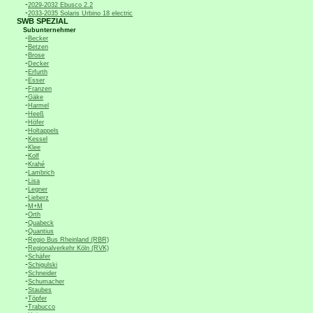
-
2029-2032 Ebusco 2.2
-
2033-2035 Solaris Urbino 18 electric
SWB SPEZIAL
Subunternehmer
-
Becker
-
Betzen
-
Brose
-
Decker
-
Erfurth
-
Esser
-
Franzen
-
Gäke
-
Harmel
-
Heeß
-
Höfer
-
Holtappels
-
Kessel
-
Klee
-
Kolf
-
Krahé
-
Lambrich
-
Lisa
-
Legner
-
Lieberz
-
M+M
-
Orth
-
Quabeck
-
Quantius
-
Regio Bus Rheinland (RBR)
-
Regionalverkehr Köln (RVK)
-
Schäfer
-
Schigulski
-
Schneider
-
Schumacher
-
Staubes
-
Töpfer
-
Trabucco