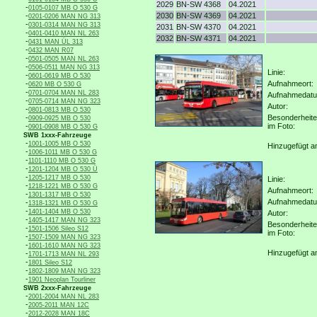
2029
BN-SW 4368
04.2021
-
0105-0107 MB O 530 G
-
2030
BN-SW 4369
04.2021
0201-0206 MAN NG 313
-
0301-0314 MAN NG 313
2031
BN-SW 4370
04.2021
-
0401-0410 MAN NL 263
2032
BN-SW 4371
04.2021
-
0431 MAN ÜL 313
-
0432 MAN R07
-
0501-0505 MAN NL 263
-
0506-0511 MAN NG 313
Linie:
-
0601-0619 MB O 530
-
Aufnahmeort:
0620 MB O 530 G
-
0701-0704 MAN NL 283
Aufnahmedat
-
0705-0714 MAN NG 323
Autor:
-
0801-0813 MB O 530
-
Besonderheit
0909-0925 MB O 530
-
im Foto:
0901-0908 MB O 530 G
SWB 1xxx-Fahrzeuge
-
1001-1005 MB O 530
Hinzugefügt a
-
1006-1011 MB O 530 G
-
1101-1110 MB O 530 G
-
1201-1204 MB O 530 Ü
-
1205-1217 MB O 530
Linie:
-
1218-1221 MB O 530 G
Aufnahmeort:
-
1301-1317 MB O 530
Aufnahmedat
-
1318-1321 MB O 530 G
-
1401-1404 MB O 530
Autor:
-
1405-1417 MAN NG 323
Besonderheit
-
1501-1506 Sileo S12
im Foto:
-
1507-1509 MAN NG 323
-
1601-1610 MAN NG 323
Hinzugefügt a
-
1701-1713 MAN NL 293
-
1801 Sileo S12
-
1802-1809 MAN NG 323
-
1901 Neoplan Tourliner
SWB 2xxx-Fahrzeuge
-
2001-2004 MAN NL 283
-
2005-2011 MAN 12C
-
2012-2028 MAN 18C