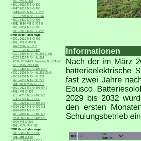
-
8531 MB O 303
-
8601-8616 MB O 305
-
8617-8618 MB O 405
-
8619-8620 MAN SL 202
-
8701-8705 MAN SG 242
-
8801-8810 MB O 405
-
8811-8816 MB O 405 G
-
8831-8832 MB O 303
-
8901-8912 MAN SL 202
SWB 9xxx-Fahrzeuge
-
9001-9020 MB O 405
-
9021 MB O 405 N
-
9022 MAN NL 202
Informationen
-
9101-9120 MB O 405
-
9201-9204 MAN NL 202 3 Tür
-
9205-9229 MAN NL 202
Nach der im März 20
-
9230, 9232-9235 Neoplan N 4021 NF
-
9231 MAN 262 FRH
batterieelektrische
-
9401-9402 MB O 405 GN2
-
9501-9502 MAN NL 232 CNG
-
9503-9504 MAN NL 202
fast zwei Jahre nach
-
9601-9610 MAN NL 222
-
9611-9620 MAN NG 312
Ebusco Batteriesol
-
9621-9624 MB O 405 GN2
-
9631 MB O 405
-
2029 bis 2032 wurde
9701-9716 MB O 405 N2
-
9717-9721 MB O 530
-
9801-9825 MB O 405 N2
den ersten Monaten
-
9826-9827 MB O 405 N2
-
9828-9832 MB O 530
Schulungsbetrieb ein
-
9901-9907 MB O 405 N2
-
9908-9918 MB O 405 GN2
-
9920 MB O 530
-
9931 MAN RH 403
SWB 0xxx-Fahrzeuge
-
0001-0010 MB O 530
EZ-
Bus
EZ
NZ
-
0011 MB O 530
Datum
-
0101-0104 MB O 530 Ü