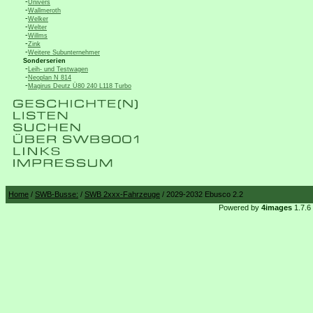
-
Univers
-
Wallmeroth
-
Welker
-
Welter
-
Willms
-
Zink
-
Weitere Subunternehmer
Sonderserien
-
Leih- und Testwagen
-
Neoplan N 814
-
Magirus Deutz Ü80 240 L118 Turbo
Home
/
SWB-Busse:
/
SWB 2xxx-Fahrzeuge
/ 2029-2032 Ebusco 2.2
Powered by
4images
1.7.6