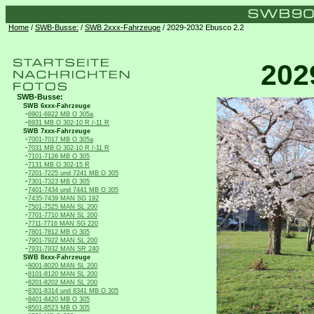
Home
/
SWB-Busse:
/
SWB 2xxx-Fahrzeuge
/ 2029-2032 Ebusco 2.2
202
SWB-Busse:
SWB 6xxx-Fahrzeuge
-
6901-6922 MB O 305a
-
6931 MB O 302-10 R /-11 R
SWB 7xxx-Fahrzeuge
-
7001-7017 MB O 305a
-
7031 MB O 302-10 R /-11 R
-
7101-7126 MB O 305
-
7131 MB O 302-15 R
-
7201-7225 und 7241 MB O 305
-
7301-7323 MB O 305
-
7401-7434 und 7441 MB O 305
-
7435-7439 MAN SG 192
-
7501-7525 MAN SL 200
-
7701-7710 MAN SL 200
-
7711-7716 MAN SG 220
-
7801-7812 MB O 305
-
7901-7922 MAN SL 200
-
7931-7932 MAN SR 240
SWB 8xxx-Fahrzeuge
-
8001-8020 MAN SL 200
-
8101-8120 MAN SL 200
-
8201-8202 MAN SL 200
-
8301-8314 und 8341 MB O 305
-
8401-8420 MB O 305
-
8501-8523 MB O 305