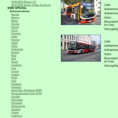
-
2029-2032 Ebusco 2.2
-
Linie:
2033-2035 Solaris Urbino 18 electric
SWB SPEZIAL
Aufnahmeo
Subunternehmer
Aufnahme
-
Becker
-
Autor:
Betzen
-
Brose
Besonderh
-
Decker
im Foto:
-
Erfurth
Hinzugefü
-
Esser
-
Franzen
-
Gäke
-
Harmel
Linie:
-
Heeß
Aufnahmeo
-
Höfer
-
Holtappels
Aufnahme
-
Kessel
Autor:
-
Klee
Besonderh
-
Kolf
im Foto:
-
Krahé
-
Lambrich
Hinzugefü
-
Lisa
-
Legner
-
Lieberz
-
M+M
-
Orth
-
Quabeck
-
Quantius
-
Regio Bus Rheinland (RBR)
-
Regionalverkehr Köln (RVK)
-
Schäfer
-
Schigulski
-
Schneider
-
Schumacher
-
Staubes
-
Töpfer
-
Trabucco