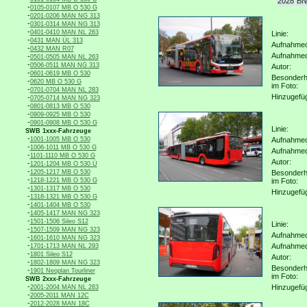
2028
BN
-
0105-0107 MB O 530 G
-
0201-0206 MAN NG 313
-
0301-0314 MAN NG 313
-
0401-0410 MAN NL 263
Linie:
-
0431 MAN ÜL 313
Aufnahmeo
-
0432 MAN R07
Aufnahme
-
0501-0505 MAN NL 263
-
0506-0511 MAN NG 313
Autor:
-
0601-0619 MB O 530
Besonderh
-
0620 MB O 530 G
im Foto:
-
0701-0704 MAN NL 283
Hinzugefü
-
0705-0714 MAN NG 323
-
0801-0813 MB O 530
-
0909-0925 MB O 530
-
0901-0908 MB O 530 G
Linie:
SWB 1xxx-Fahrzeuge
-
1001-1005 MB O 530
Aufnahmeo
-
1006-1011 MB O 530 G
Aufnahme
-
1101-1110 MB O 530 G
Autor:
-
1201-1204 MB O 530 Ü
-
1205-1217 MB O 530
Besonderh
-
1218-1221 MB O 530 G
im Foto:
-
1301-1317 MB O 530
Hinzugefü
-
1318-1321 MB O 530 G
-
1401-1404 MB O 530
-
1405-1417 MAN NG 323
-
1501-1506 Sileo S12
Linie:
-
1507-1509 MAN NG 323
Aufnahmeo
-
1601-1610 MAN NG 323
-
Aufnahme
1701-1713 MAN NL 293
-
1801 Sileo S12
Autor:
-
1802-1809 MAN NG 323
Besonderh
-
1901 Neoplan Tourliner
im Foto:
SWB 2xxx-Fahrzeuge
-
Hinzugefü
2001-2004 MAN NL 283
-
2005-2011 MAN 12C
-
2012-2028 MAN 18C