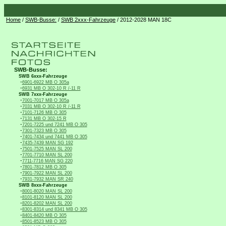
Home
/
SWB-Busse:
/
SWB 2xxx-Fahrzeuge
/ 2012-2028 MAN 18C
SWB-Busse:
SWB 6xxx-Fahrzeuge
-
6901-6922 MB O 305a
-
6931 MB O 302-10 R /-11 R
SWB 7xxx-Fahrzeuge
-
7001-7017 MB O 305a
-
7031 MB O 302-10 R /-11 R
-
7101-7126 MB O 305
-
7131 MB O 302-15 R
-
7201-7225 und 7241 MB O 305
-
7301-7323 MB O 305
-
7401-7434 und 7441 MB O 305
-
7435-7439 MAN SG 192
-
7501-7525 MAN SL 200
-
7701-7710 MAN SL 200
-
7711-7716 MAN SG 220
-
7801-7812 MB O 305
-
7901-7922 MAN SL 200
-
7931-7932 MAN SR 240
SWB 8xxx-Fahrzeuge
-
8001-8020 MAN SL 200
-
8101-8120 MAN SL 200
-
8201-8202 MAN SL 200
-
8301-8314 und 8341 MB O 305
-
8401-8420 MB O 305
-
8501-8523 MB O 305