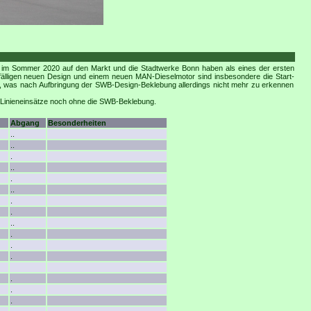
st im Sommer 2020 auf den Markt und die Stadtwerke Bonn haben als eines der ersten
älligen neuen Design und einem neuen MAN-Dieselmotor sind insbesondere die Start-
, was nach Aufbringung der SWB-Design-Beklebung allerdings nicht mehr zu erkennen
e Linieneinsätze noch ohne die SWB-Beklebung.
Abgang
Besonderheiten
..
..
.
..
.
..
.
.
..
.
.
.
.
.
.