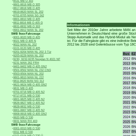
-
8531 MB O 303
-
8601-8616 MB O 305
-
8617-8618 MB O 405
-
8619-8620 MAN SL 202
-
8701-8705 MAN SG 242
-
8801-8810 MB O 405
-
8811-8816 MB O 405 G
Informationen
-
8831-8832 MB O 303
-
Seit Mitte der 2010er Jahre arbeitete MAN a
8901-8912 MAN SL 202
Unternehmen in Deutschland eine große Stück
SWB 9xxx-Fahrzeuge
-
Stopp-Automatik und das Hybrid-Modul als Ne
9001-9020 MB O 405
-
ist. Für die Fahrgäste gibt es eine indirekte
9021 MB O 405 N
-
2012 bis 2028 sind Gelenkbusse vom Typ 18C. 
9022 MAN NL 202
-
9101-9120 MB O 405
-
9201-9204 MAN NL 202 3 Tür
Bus
EZ
-
9205-9229 MAN NL 202
2012
BN
-
9230, 9232-9235 Neoplan N 4021 NF
-
9231 MAN 262 FRH
2013
BN
-
9401-9402 MB O 405 GN2
2014
BN
-
9501-9502 MAN NL 232 CNG
2015
BN
-
9503-9504 MAN NL 202
-
9601-9610 MAN NL 222
2016
BN
-
9611-9620 MAN NG 312
2017
BN
-
9621-9624 MB O 405 GN2
2018
BN
-
9631 MB O 405
-
9701-9716 MB O 405 N2
2019
BN
-
9717-9721 MB O 530
2020
BN
-
9801-9825 MB O 405 N2
2021
BN
-
9826-9827 MB O 405 N2
-
9828-9832 MB O 530
2022
BN
-
9901-9907 MB O 405 N2
2023
BN
-
9908-9918 MB O 405 GN2
2024
BN
-
9920 MB O 530
-
9931 MAN RH 403
2025
BN
SWB 0xxx-Fahrzeuge
2026
BN
-
0001-0010 MB O 530
2027
BN
-
0011 MB O 530
-
0101-0104 MB O 530 Ü