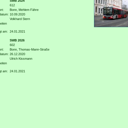
SWB 2024
612
rt:
Bonn, Mehlem Fähre
datum:
10.09.2020
Volkhard Stern
eiten
gt am:
24.01.2021
SWB 2026
602
rt:
Bonn, Thomas-Mann-Straße
datum:
26.12.2020
Ulrich Kissmann
eiten
gt am:
24.01.2021