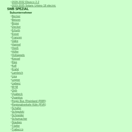
-
2029-2032 Ebusco 2.2
-
2033-2035 Solaris Urbino 18 electric
SWB SPEZIAL
Subunternehmer
-
Becker
-
Betzen
-
Brose
-
Decker
-
Erfurth
-
Esser
-
Franzen
-
Gäke
-
Harmel
-
Heeß
-
Höfer
-
Holtappels
-
Kessel
-
Klee
-
Kolf
-
Krahé
-
Lambrich
-
Lisa
-
Legner
-
Lieberz
-
M+M
-
Orth
-
Quabeck
-
Quantius
-
Regio Bus Rheinland (RBR)
-
Regionalverkehr Köln (RVK)
-
Schäfer
-
Schigulski
-
Schneider
-
Schumacher
-
Staubes
-
Töpfer
-
Trabucco