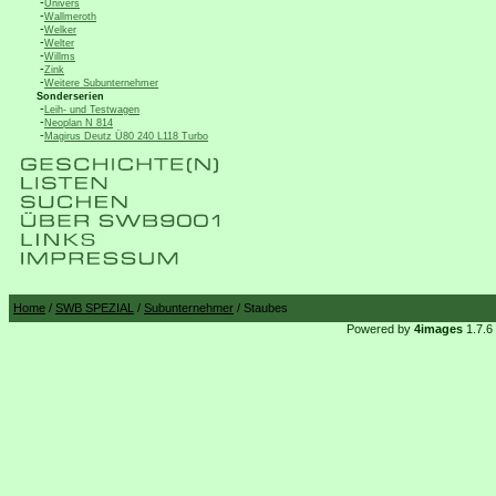
-
Univers
-
Wallmeroth
-
Welker
-
Welter
-
Willms
-
Zink
-
Weitere Subunternehmer
Sonderserien
-
Leih- und Testwagen
-
Neoplan N 814
-
Magirus Deutz Ü80 240 L118 Turbo
Home
/
SWB SPEZIAL
/
Subunternehmer
/ Staubes
Powered by
4images
1.7.6