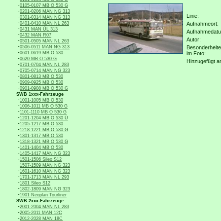
-
0105-0107 MB O 530 G
-
0201-0206 MAN NG 313
Linie:
-
0301-0314 MAN NG 313
-
0401-0410 MAN NL 263
Aufnahmeort:
-
0431 MAN ÜL 313
Aufnahmedat
-
0432 MAN R07
Autor:
-
0501-0505 MAN NL 263
-
0506-0511 MAN NG 313
Besonderheit
-
0601-0619 MB O 530
im Foto:
-
0620 MB O 530 G
Hinzugefügt a
-
0701-0704 MAN NL 283
-
0705-0714 MAN NG 323
-
0801-0813 MB O 530
-
0909-0925 MB O 530
-
0901-0908 MB O 530 G
SWB 1xxx-Fahrzeuge
-
1001-1005 MB O 530
-
1006-1011 MB O 530 G
-
1101-1110 MB O 530 G
-
1201-1204 MB O 530 Ü
-
1205-1217 MB O 530
-
1218-1221 MB O 530 G
-
1301-1317 MB O 530
-
1318-1321 MB O 530 G
-
1401-1404 MB O 530
-
1405-1417 MAN NG 323
-
1501-1506 Sileo S12
-
1507-1509 MAN NG 323
-
1601-1610 MAN NG 323
-
1701-1713 MAN NL 293
-
1801 Sileo S12
-
1802-1809 MAN NG 323
-
1901 Neoplan Tourliner
SWB 2xxx-Fahrzeuge
-
2001-2004 MAN NL 283
-
2005-2011 MAN 12C
-
2012-2028 MAN 18C