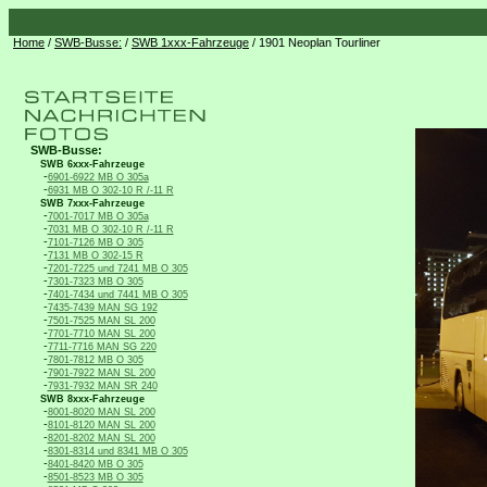
Home
/
SWB-Busse:
/
SWB 1xxx-Fahrzeuge
/ 1901 Neoplan Tourliner
SWB-Busse:
SWB 6xxx-Fahrzeuge
-
6901-6922 MB O 305a
-
6931 MB O 302-10 R /-11 R
SWB 7xxx-Fahrzeuge
-
7001-7017 MB O 305a
-
7031 MB O 302-10 R /-11 R
-
7101-7126 MB O 305
-
7131 MB O 302-15 R
-
7201-7225 und 7241 MB O 305
-
7301-7323 MB O 305
-
7401-7434 und 7441 MB O 305
-
7435-7439 MAN SG 192
-
7501-7525 MAN SL 200
-
7701-7710 MAN SL 200
-
7711-7716 MAN SG 220
-
7801-7812 MB O 305
-
7901-7922 MAN SL 200
-
7931-7932 MAN SR 240
SWB 8xxx-Fahrzeuge
-
8001-8020 MAN SL 200
-
8101-8120 MAN SL 200
-
8201-8202 MAN SL 200
-
8301-8314 und 8341 MB O 305
-
8401-8420 MB O 305
-
8501-8523 MB O 305