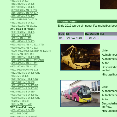
-
8531 MB O 303
-
8601-8616 MB O 305
-
8617-8618 MB O 405
-
8619-8620 MAN SL 202
-
8701-8705 MAN SG 242
-
8801-8810 MB O 405
-
8811-8816 MB O 405 G
Informationen
-
8831-8832 MB O 303
-
Ende 2019 wurde ein neuer Fahrschulbus besch
8901-8912 MAN SL 202
SWB 9xxx-Fahrzeuge
-
9001-9020 MB O 405
Bus
EZ
EZ-Datum
NZ
-
9021 MB O 405 N
1901
BN-SW 4001
10.04.2019
-
9022 MAN NL 202
-
9101-9120 MB O 405
-
9201-9204 MAN NL 202 3 Tür
-
9205-9229 MAN NL 202
Linie:
-
9230, 9232-9235 Neoplan N 4021 NF
-
9231 MAN 262 FRH
Aufnahmeor
-
9401-9402 MB O 405 GN2
Aufnahmed
-
9501-9502 MAN NL 232 CNG
Autor:
-
9503-9504 MAN NL 202
-
9601-9610 MAN NL 222
Besonderhe
-
9611-9620 MAN NG 312
im Foto:
-
9621-9624 MB O 405 GN2
Hinzugefügt
-
9631 MB O 405
-
9701-9716 MB O 405 N2
-
9717-9721 MB O 530
-
9801-9825 MB O 405 N2
Linie:
-
9826-9827 MB O 405 N2
Aufnahmeor
-
9828-9832 MB O 530
-
9901-9907 MB O 405 N2
Aufnahmed
-
9908-9918 MB O 405 GN2
Autor:
-
9920 MB O 530
Besonderhe
-
9931 MAN RH 403
im Foto:
SWB 0xxx-Fahrzeuge
-
0001-0010 MB O 530
Hinzugefügt
-
0011 MB O 530
-
0101-0104 MB O 530 Ü