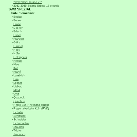
-
2029-2032 Ebusco 2.2
-
2033-2035 Solaris Urbino 18 electric
SWB SPEZIAL
Subunternehmer
-
Becker
-
Betzen
-
Brose
-
Decker
-
Erfurth
-
Esser
-
Franzen
-
Gäke
-
Harmel
-
Heeß
-
Höfer
-
Holtappels
-
Kessel
-
Klee
-
Kolf
-
Krahé
-
Lambrich
-
Lisa
-
Legner
-
Lieberz
-
M+M
-
Orth
-
Quabeck
-
Quantius
-
Regio Bus Rheinland (RBR)
-
Regionalverkehr Köln (RVK)
-
Schäfer
-
Schigulski
-
Schneider
-
Schumacher
-
Staubes
-
Töpfer
-
Trabucco