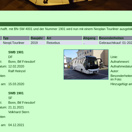
afft. mit BN-SW 4001 und der Nummer 1901 wird nun mit einem Neoplan Tourliner ausgebil
Typ
Baujahr
Art
Abgang
Besonderheiten
Neopl.Tourliner
2019
Reisebus
..
Gebrauchtkauf: 01-20
SWB 1901
DF
Linie:
t:
Bonn, Btf Friesdorf
Aufnahmeort:
atum:
12.02.2020
Aufnahmedatu
Ralf Heinzel
Autor:
iten
Besonderheite
im Foto:
 am:
15.03.2020
Hinzugefügt a
SWB 1901
SF
t:
Bonn, Btf Friesdorf
atum:
21.11.2021
Volkhard Stern
iten
 am:
04.12.2021