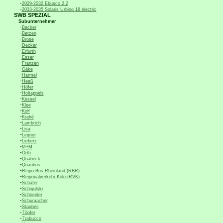
-
2029-2032 Ebusco 2.2
-
2033-2035 Solaris Urbino 18 electric
SWB SPEZIAL
Subunternehmer
-
Becker
-
Betzen
-
Brose
-
Decker
-
Erfurth
-
Esser
-
Franzen
-
Gäke
-
Harmel
-
Heeß
-
Höfer
-
Holtappels
-
Kessel
-
Klee
-
Kolf
-
Krahé
-
Lambrich
-
Lisa
-
Legner
-
Lieberz
-
M+M
-
Orth
-
Quabeck
-
Quantius
-
Regio Bus Rheinland (RBR)
-
Regionalverkehr Köln (RVK)
-
Schäfer
-
Schigulski
-
Schneider
-
Schumacher
-
Staubes
-
Töpfer
-
Trabucco