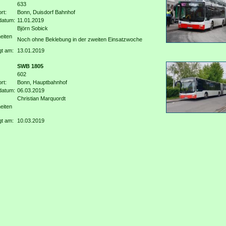
633
rt:
Bonn, Duisdorf Bahnhof
datum:
11.01.2019
Björn Sobick
eiten
Noch ohne Beklebung in der zweiten Einsatzwoche
gt am:
13.01.2019
SWB 1805
602
rt:
Bonn, Hauptbahnhof
datum:
06.03.2019
Christian Marquordt
eiten
gt am:
10.03.2019