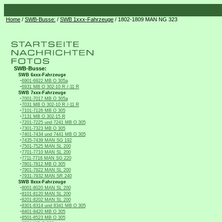
Home
/
SWB-Busse:
/
SWB 1xxx-Fahrzeuge
/ 1802-1809 MAN NG 323
SWB-Busse:
SWB 6xxx-Fahrzeuge
-
6901-6922 MB O 305a
-
6931 MB O 302-10 R /-11 R
SWB 7xxx-Fahrzeuge
-
7001-7017 MB O 305a
-
7031 MB O 302-10 R /-11 R
-
7101-7126 MB O 305
-
7131 MB O 302-15 R
-
7201-7225 und 7241 MB O 305
-
7301-7323 MB O 305
-
7401-7434 und 7441 MB O 305
-
7435-7439 MAN SG 192
-
7501-7525 MAN SL 200
-
7701-7710 MAN SL 200
-
7711-7716 MAN SG 220
-
7801-7812 MB O 305
-
7901-7922 MAN SL 200
-
7931-7932 MAN SR 240
SWB 8xxx-Fahrzeuge
-
8001-8020 MAN SL 200
-
8101-8120 MAN SL 200
-
8201-8202 MAN SL 200
-
8301-8314 und 8341 MB O 305
-
8401-8420 MB O 305
-
8501-8523 MB O 305