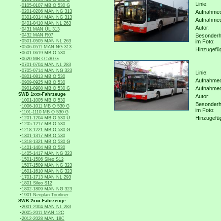
Linie:
-
0105-0107 MB O 530 G
-
0201-0206 MAN NG 313
Aufnahmeo
-
0301-0314 MAN NG 313
Aufnahme
-
0401-0410 MAN NL 263
Autor:
-
0431 MAN ÜL 313
-
0432 MAN R07
Besonderh
-
0501-0505 MAN NL 263
im Foto:
-
0506-0511 MAN NG 313
Hinzugefü
-
0601-0619 MB O 530
-
0620 MB O 530 G
-
0701-0704 MAN NL 283
-
0705-0714 MAN NG 323
Linie:
-
0801-0813 MB O 530
Aufnahmeo
-
0909-0925 MB O 530
-
Aufnahme
0901-0908 MB O 530 G
SWB 1xxx-Fahrzeuge
Autor:
-
1001-1005 MB O 530
Besonderh
-
1006-1011 MB O 530 G
im Foto:
-
1101-1110 MB O 530 G
-
Hinzugefü
1201-1204 MB O 530 Ü
-
1205-1217 MB O 530
-
1218-1221 MB O 530 G
-
1301-1317 MB O 530
-
1318-1321 MB O 530 G
-
1401-1404 MB O 530
-
1405-1417 MAN NG 323
-
1501-1506 Sileo S12
-
1507-1509 MAN NG 323
-
1601-1610 MAN NG 323
-
1701-1713 MAN NL 293
-
1801 Sileo S12
-
1802-1809 MAN NG 323
-
1901 Neoplan Tourliner
SWB 2xxx-Fahrzeuge
-
2001-2004 MAN NL 283
-
2005-2011 MAN 12C
-
2012-2028 MAN 18C