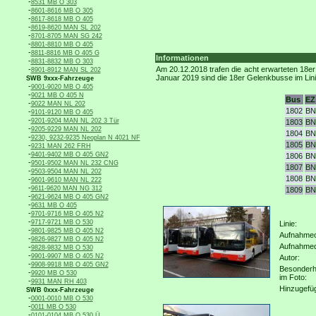
-
8531 MB O 303
-
8601-8616 MB O 305
-
8617-8618 MB O 405
-
8619-8620 MAN SL 202
-
8701-8705 MAN SG 242
-
8801-8810 MB O 405
-
8811-8816 MB O 405 G
Informationen
-
8831-8832 MB O 303
-
Am 20.12.2018 trafen die acht erwarteten 18
8901-8912 MAN SL 202
Januar 2019 sind die 18er Gelenkbusse im Lini
SWB 9xxx-Fahrzeuge
-
9001-9020 MB O 405
-
9021 MB O 405 N
Bus
EZ
-
9022 MAN NL 202
1802
BN
-
9101-9120 MB O 405
-
9201-9204 MAN NL 202 3 Tür
1803
BN
-
9205-9229 MAN NL 202
1804
BN
-
9230, 9232-9235 Neoplan N 4021 NF
1805
BN
-
9231 MAN 262 FRH
-
9401-9402 MB O 405 GN2
1806
BN
-
9501-9502 MAN NL 232 CNG
1807
BN
-
9503-9504 MAN NL 202
1808
BN
-
9601-9610 MAN NL 222
-
9611-9620 MAN NG 312
1809
BN
-
9621-9624 MB O 405 GN2
-
9631 MB O 405
-
9701-9716 MB O 405 N2
-
9717-9721 MB O 530
Linie:
-
9801-9825 MB O 405 N2
Aufnahmeo
-
9826-9827 MB O 405 N2
Aufnahme
-
9828-9832 MB O 530
-
9901-9907 MB O 405 N2
Autor:
-
9908-9918 MB O 405 GN2
Besonderh
-
9920 MB O 530
im Foto:
-
9931 MAN RH 403
Hinzugefü
SWB 0xxx-Fahrzeuge
-
0001-0010 MB O 530
-
0011 MB O 530
-
0101-0104 MB O 530 Ü