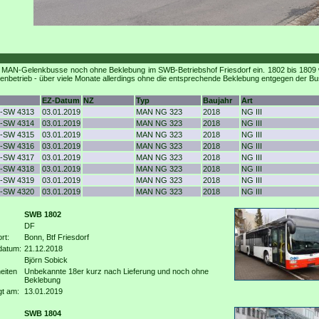
er MAN-Gelenkbusse noch ohne Beklebung im SWB-Betriebshof Friesdorf ein. 1802 bis 180
enbetrieb - über viele Monate allerdings ohne die entsprechende Beklebung entgegen der Bu
EZ-Datum
NZ
Typ
Baujahr
Art
-SW 4313
03.01.2019
MAN NG 323
2018
NG III
-SW 4314
03.01.2019
MAN NG 323
2018
NG III
-SW 4315
03.01.2019
MAN NG 323
2018
NG III
-SW 4316
03.01.2019
MAN NG 323
2018
NG III
-SW 4317
03.01.2019
MAN NG 323
2018
NG III
-SW 4318
03.01.2019
MAN NG 323
2018
NG III
-SW 4319
03.01.2019
MAN NG 323
2018
NG III
-SW 4320
03.01.2019
MAN NG 323
2018
NG III
SWB 1802
DF
rt:
Bonn, Btf Friesdorf
datum:
21.12.2018
Björn Sobick
eiten
Unbekannte 18er kurz nach Lieferung und noch ohne
Beklebung
gt am:
13.01.2019
SWB 1804