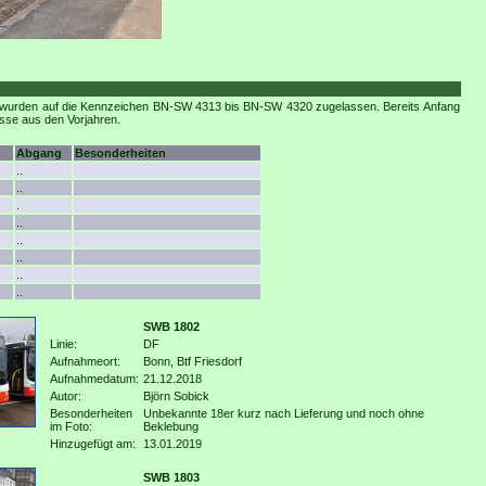
9 wurden auf die Kennzeichen BN-SW 4313 bis BN-SW 4320 zugelassen. Bereits Anfang
sse aus den Vorjahren.
Abgang
Besonderheiten
..
..
.
..
..
..
..
..
SWB 1802
Linie:
DF
Aufnahmeort:
Bonn, Btf Friesdorf
Aufnahmedatum:
21.12.2018
Autor:
Björn Sobick
Besonderheiten
Unbekannte 18er kurz nach Lieferung und noch ohne
im Foto:
Beklebung
Hinzugefügt am:
13.01.2019
SWB 1803