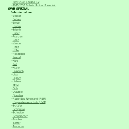
-
2029-2032 Ebusco 2.2
-
2033-2035 Solaris Urbino 18 electric
SWB SPEZIAL
Subunternehmer
-
Becker
-
Betzen
-
Brose
-
Decker
-
Erfurth
-
Esser
-
Franzen
-
Gäke
-
Harmel
-
Heeß
-
Höfer
-
Holtappels
-
Kessel
-
Klee
-
Kolf
-
Krahé
-
Lambrich
-
Lisa
-
Legner
-
Lieberz
-
M+M
-
Orth
-
Quabeck
-
Quantius
-
Regio Bus Rheinland (RBR)
-
Regionalverkehr Köln (RVK)
-
Schäfer
-
Schigulski
-
Schneider
-
Schumacher
-
Staubes
-
Töpfer
-
Trabucco