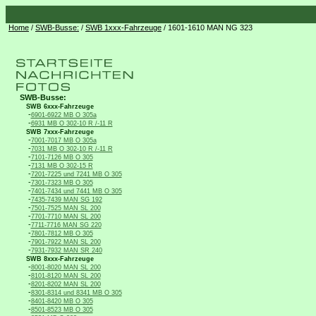
Home
/
SWB-Busse:
/
SWB 1xxx-Fahrzeuge
/ 1601-1610 MAN NG 323
SWB-Busse:
SWB 6xxx-Fahrzeuge
-
6901-6922 MB O 305a
-
6931 MB O 302-10 R /-11 R
SWB 7xxx-Fahrzeuge
-
7001-7017 MB O 305a
-
7031 MB O 302-10 R /-11 R
-
7101-7126 MB O 305
-
7131 MB O 302-15 R
-
7201-7225 und 7241 MB O 305
-
7301-7323 MB O 305
-
7401-7434 und 7441 MB O 305
-
7435-7439 MAN SG 192
-
7501-7525 MAN SL 200
-
7701-7710 MAN SL 200
-
7711-7716 MAN SG 220
-
7801-7812 MB O 305
-
7901-7922 MAN SL 200
-
7931-7932 MAN SR 240
SWB 8xxx-Fahrzeuge
-
8001-8020 MAN SL 200
-
8101-8120 MAN SL 200
-
8201-8202 MAN SL 200
-
8301-8314 und 8341 MB O 305
-
8401-8420 MB O 305
-
8501-8523 MB O 305