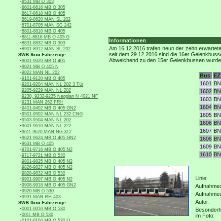
-
8531 MB O 303
-
8601-8616 MB O 305
-
8617-8618 MB O 405
-
8619-8620 MAN SL 202
-
8701-8705 MAN SG 242
-
8801-8810 MB O 405
-
8811-8816 MB O 405 G
Informationen
-
8831-8832 MB O 303
-
Am 16.12.2016 trafen neun der zehn erwarte
8901-8912 MAN SL 202
seit dem 29.12.2016 sind die 16er Gelenkbusse
SWB 9xxx-Fahrzeuge
-
Abweichend zu den 15er Gelenkbussen wurde ge
9001-9020 MB O 405
-
9021 MB O 405 N
-
9022 MAN NL 202
Bus
EZ
-
9101-9120 MB O 405
1601
BN
-
9201-9204 MAN NL 202 3 Tür
-
9205-9229 MAN NL 202
1602
BN
-
9230, 9232-9235 Neoplan N 4021 NF
1603
BN
-
9231 MAN 262 FRH
1604
BN
-
9401-9402 MB O 405 GN2
-
9501-9502 MAN NL 232 CNG
1605
BN
-
9503-9504 MAN NL 202
1606
BN
-
9601-9610 MAN NL 222
1607
BN
-
9611-9620 MAN NG 312
-
9621-9624 MB O 405 GN2
1608
BN
-
9631 MB O 405
1609
BN
-
9701-9716 MB O 405 N2
1610
BN
-
9717-9721 MB O 530
-
9801-9825 MB O 405 N2
-
9826-9827 MB O 405 N2
-
9828-9832 MB O 530
Linie:
-
9901-9907 MB O 405 N2
-
9908-9918 MB O 405 GN2
Aufnahmeo
-
9920 MB O 530
Aufnahme
-
9931 MAN RH 403
Autor:
SWB 0xxx-Fahrzeuge
-
0001-0010 MB O 530
Besonderh
-
0011 MB O 530
im Foto:
-
0101-0104 MB O 530 Ü