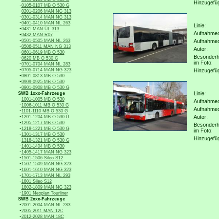
Hinzugefü
-
0105-0107 MB O 530 G
-
0201-0206 MAN NG 313
-
0301-0314 MAN NG 313
-
0401-0410 MAN NL 263
Linie:
-
0431 MAN ÜL 313
Aufnahmeo
-
0432 MAN R07
-
0501-0505 MAN NL 263
Aufnahme
-
0506-0511 MAN NG 313
Autor:
-
0601-0619 MB O 530
Besonderh
-
0620 MB O 530 G
im Foto:
-
0701-0704 MAN NL 283
-
0705-0714 MAN NG 323
Hinzugefü
-
0801-0813 MB O 530
-
0909-0925 MB O 530
-
0901-0908 MB O 530 G
Linie:
SWB 1xxx-Fahrzeuge
-
1001-1005 MB O 530
Aufnahmeo
-
1006-1011 MB O 530 G
Aufnahme
-
1101-1110 MB O 530 G
-
Autor:
1201-1204 MB O 530 Ü
-
1205-1217 MB O 530
Besonderh
-
1218-1221 MB O 530 G
im Foto:
-
1301-1317 MB O 530
Hinzugefü
-
1318-1321 MB O 530 G
-
1401-1404 MB O 530
-
1405-1417 MAN NG 323
-
1501-1506 Sileo S12
-
1507-1509 MAN NG 323
-
1601-1610 MAN NG 323
-
1701-1713 MAN NL 293
-
1801 Sileo S12
-
1802-1809 MAN NG 323
-
1901 Neoplan Tourliner
SWB 2xxx-Fahrzeuge
-
2001-2004 MAN NL 283
-
2005-2011 MAN 12C
-
2012-2028 MAN 18C