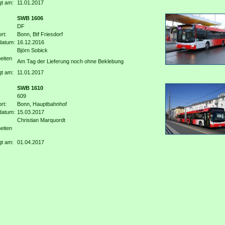
gt am:
11.01.2017
SWB 1606
DF
rt:
Bonn, Btf Friesdorf
datum:
16.12.2016
Björn Sobick
eiten
Am Tag der Lieferung noch ohne Beklebung
gt am:
11.01.2017
SWB 1610
609
rt:
Bonn, Hauptbahnhof
datum:
15.03.2017
Christian Marquordt
eiten
gt am:
01.04.2017