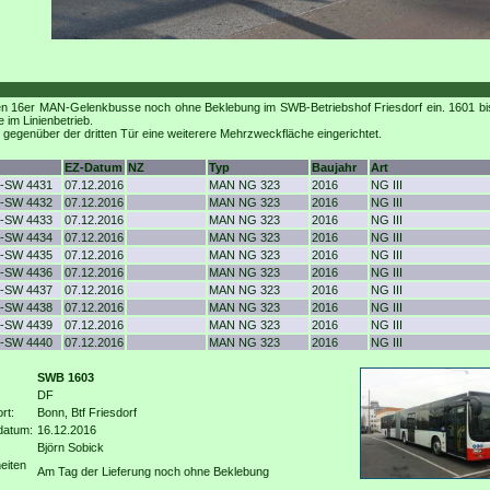
ten 16er MAN-Gelenkbusse noch ohne Beklebung im SWB-Betriebshof Friesdorf ein. 1601 b
 im Linienbetrieb.
genüber der dritten Tür eine weiterere Mehrzweckfläche eingerichtet.
EZ-Datum
NZ
Typ
Baujahr
Art
-SW 4431
07.12.2016
MAN NG 323
2016
NG III
-SW 4432
07.12.2016
MAN NG 323
2016
NG III
-SW 4433
07.12.2016
MAN NG 323
2016
NG III
-SW 4434
07.12.2016
MAN NG 323
2016
NG III
-SW 4435
07.12.2016
MAN NG 323
2016
NG III
-SW 4436
07.12.2016
MAN NG 323
2016
NG III
-SW 4437
07.12.2016
MAN NG 323
2016
NG III
-SW 4438
07.12.2016
MAN NG 323
2016
NG III
-SW 4439
07.12.2016
MAN NG 323
2016
NG III
-SW 4440
07.12.2016
MAN NG 323
2016
NG III
SWB 1603
DF
rt:
Bonn, Btf Friesdorf
datum:
16.12.2016
Björn Sobick
eiten
Am Tag der Lieferung noch ohne Beklebung