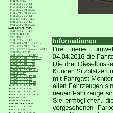
-
8531 MB O 303
-
8601-8616 MB O 305
-
8617-8618 MB O 405
-
8619-8620 MAN SL 202
-
8701-8705 MAN SG 242
-
8801-8810 MB O 405
-
8811-8816 MB O 405 G
-
8831-8832 MB O 303
-
8901-8912 MAN SL 202
SWB 9xxx-Fahrzeuge
-
9001-9020 MB O 405
-
9021 MB O 405 N
-
9022 MAN NL 202
Informationen
-
9101-9120 MB O 405
-
9201-9204 MAN NL 202 3 Tür
-
9205-9229 MAN NL 202
Drei neue, umwelt
-
9230, 9232-9235 Neoplan N 4021 NF
-
9231 MAN 262 FRH
04.04.2016 die Fahr
-
9401-9402 MB O 405 GN2
-
9501-9502 MAN NL 232 CNG
-
9503-9504 MAN NL 202
Die drei Dieselbuss
-
9601-9610 MAN NL 222
-
9611-9620 MAN NG 312
Kunden Sitzplätze un
-
9621-9624 MB O 405 GN2
-
9631 MB O 405
-
mit Fahrgast-Monitor
9701-9716 MB O 405 N2
-
9717-9721 MB O 530
-
9801-9825 MB O 405 N2
allen Fahrzeugen sin
-
9826-9827 MB O 405 N2
-
9828-9832 MB O 530
neuen Fahrzeuge sin
-
9901-9907 MB O 405 N2
-
9908-9918 MB O 405 GN2
-
9920 MB O 530
Sie ermöglichen, die
-
9931 MAN RH 403
SWB 0xxx-Fahrzeuge
vorgesehenen Farbe
-
0001-0010 MB O 530
-
0011 MB O 530
-
0101-0104 MB O 530 Ü