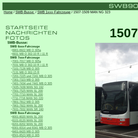
Home
/
SWB-Busse:
/
SWB 1xxx-Fahrzeuge
/ 1507-1509 MAN NG 323
1507
SWB-Busse:
SWB 6xxx-Fahrzeuge
-
6901-6922 MB O 305a
-
6931 MB O 302-10 R /-11 R
SWB 7xxx-Fahrzeuge
-
7001-7017 MB O 305a
-
7031 MB O 302-10 R /-11 R
-
7101-7126 MB O 305
-
7131 MB O 302-15 R
-
7201-7225 und 7241 MB O 305
-
7301-7323 MB O 305
-
7401-7434 und 7441 MB O 305
-
7435-7439 MAN SG 192
-
7501-7525 MAN SL 200
-
7701-7710 MAN SL 200
-
7711-7716 MAN SG 220
-
7801-7812 MB O 305
-
7901-7922 MAN SL 200
-
7931-7932 MAN SR 240
SWB 8xxx-Fahrzeuge
-
8001-8020 MAN SL 200
-
8101-8120 MAN SL 200
-
8201-8202 MAN SL 200
-
8301-8314 und 8341 MB O 305
-
8401-8420 MB O 305
-
8501-8523 MB O 305