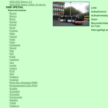
-
2029-2032 Ebusco 2.2
-
2033-2035 Solaris Urbino 18 electric
SWB SPEZIAL
Linie:
Subunternehmer
Aufnahmeort:
-
Becker
Aufnahmedat
-
Betzen
-
Brose
Autor:
-
Decker
Besonderheit
-
Erfurth
im Foto:
-
Esser
Hinzugefügt a
-
Franzen
-
Gäke
-
Harmel
-
Heeß
-
Höfer
-
Holtappels
-
Kessel
-
Klee
-
Kolf
-
Krahé
-
Lambrich
-
Lisa
-
Legner
-
Lieberz
-
M+M
-
Orth
-
Quabeck
-
Quantius
-
Regio Bus Rheinland (RBR)
-
Regionalverkehr Köln (RVK)
-
Schäfer
-
Schigulski
-
Schneider
-
Schumacher
-
Staubes
-
Töpfer
-
Trabucco