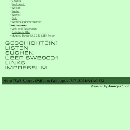
-
Univers
-
Wallmeroth
-
Welker
-
Welter
-
Willms
-
Zink
-
Weitere Subunternehmer
Sonderserien
-
Leih- und Testwagen
-
Neoplan N 814
-
Magirus Deutz Ü80 240 L118 Turbo
Home
/
SWB-Busse:
/
SWB 1xxx-Fahrzeuge
/ 1507-1509 MAN NG 323
Powered by
4images
1.7.6