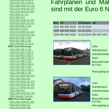
Fahrplänen und Mate
-
0105-0107 MB O 530 G
-
0201-0206 MAN NG 313
sind mit der Euro 6 
-
0301-0314 MAN NG 313
-
0401-0410 MAN NL 263
-
0431 MAN ÜL 313
-
0432 MAN R07
-
0501-0505 MAN NL 263
-
Bus
EZ
EZ-Datum
NZ
0506-0511 MAN NG 313
-
0601-0619 MB O 530
1507
BN-SW 4428
01.04.2016
-
0620 MB O 530 G
1508
BN-SW 4429
01.04.2016
-
0701-0704 MAN NL 283
-
1509
BN-SW 4430
01.04.2016
BN-SW 4441
0705-0714 MAN NG 323
-
0801-0813 MB O 530
-
0909-0925 MB O 530
-
0901-0908 MB O 530 G
Linie:
SWB 1xxx-Fahrzeuge
-
1001-1005 MB O 530
Aufnahmeort:
-
1006-1011 MB O 530 G
Aufnahmedat
-
1101-1110 MB O 530 G
-
Autor:
1201-1204 MB O 530 Ü
-
1205-1217 MB O 530
Besonderheit
-
1218-1221 MB O 530 G
im Foto:
-
1301-1317 MB O 530
-
1318-1321 MB O 530 G
Hinzugefügt a
-
1401-1404 MB O 530
-
1405-1417 MAN NG 323
-
1501-1506 Sileo S12
-
1507-1509 MAN NG 323
Linie:
-
1601-1610 MAN NG 323
Aufnahmeort:
-
1701-1713 MAN NL 293
-
1801 Sileo S12
Aufnahmedat
-
1802-1809 MAN NG 323
Autor:
-
1901 Neoplan Tourliner
Besonderheit
SWB 2xxx-Fahrzeuge
im Foto:
-
2001-2004 MAN NL 283
-
2005-2011 MAN 12C
Hinzugefügt a
-
2012-2028 MAN 18C